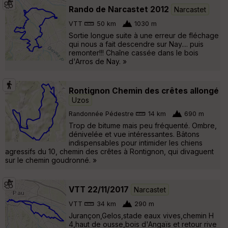
Rando de Narcastet 2012
Narcastet
VTT
50 km
1030 m
Sortie longue suite à une erreur de fléchage
qui nous a fait descendre sur Nay.... puis
remonter!!! Chaîne cassée dans le bois
d'Arros de Nay. »
Rontignon Chemin des crêtes allongé
Uzos
Randonnée Pédestre
14 km
690 m
Trop de bitume mais peu fréquenté. Ombre,
dénivelée et vue intéressantes. Bâtons
indispensables pour intimider les chiens
agressifs du 10, chemin des crêtes à Rontignon, qui divaguent
sur le chemin goudronné. »
VTT 22/11/2017
Narcastet
VTT
34 km
290 m
Jurançon,Gelos,stade eaux vives,chemin H
4,haut de ousse,bois d'Angaïs et retour rive