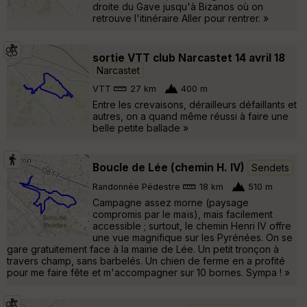
droite du Gave jusqu'à Bizanos où on
retrouve l'itinéraire Aller pour rentrer. »
sortie VTT club Narcastet 14 avril 18
Narcastet
VTT
27 km
400 m
Entre les crevaisons, dérailleurs défaillants et
autres, on a quand même réussi à faire une
belle petite ballade »
Boucle de Lée (chemin H. IV)
Sendets
Randonnée Pédestre
18 km
510 m
Campagne assez morne (paysage
compromis par le maïs), mais facilement
accessible ; surtout, le chemin Henri IV offre
une vue magnifique sur les Pyrénées. On se
gare gratuitement face à la mairie de Lée. Un petit tronçon à
travers champ, sans barbelés. Un chien de ferme en a profité
pour me faire fête et m'accompagner sur 10 bornes. Sympa ! »