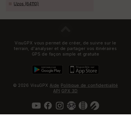
Uzos (64110)
VisuGPX vous permet de créer, de suivre sur le
terrain, d'analyser et de partager vos itinéraires
GPS de façon simple et gratuite
© 2026 VisuGPX
Aide
Politique de confidentialité
API
GPX 3D