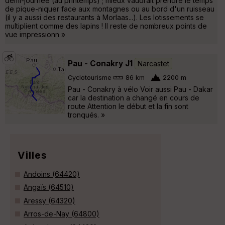
demi-journée (au printemps) ; mieux vaudrait prendre le temps
de pique-niquer face aux montagnes ou au bord d'un ruisseau
(il y a aussi des restaurants à Morlaas...). Les lotissements se
multiplient comme des lapins ! Il reste de nombreux points de
vue impressionn »
Pau - Conakry J1
Narcastet
Cyclotourisme
86 km
2200 m
Pau - Conakry à vélo Voir aussi Pau - Dakar
car la destination a changé en cours de
route Attention le début et la fin sont
tronqués. »
Villes
Andoins (64420)
Angaïs (64510)
Aressy (64320)
Arros-de-Nay (64800)