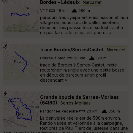
Bordes - Lédeuix
Narcastet
VTT
48 km
980 m
parcours tres sympa entre ma maison et mon
village de jeunesse... de belles montées,
deux ou trois poussettes et surtout trajet à
ne pas faire si le temps est pourri... »
tracé Bordes/SerresCastet
Narcastet
Course à pied
26 km
120 m
tracé de Bordes à Serres-Castet, mixte
route/chemin/single avec une petite bosse
en début de parcours sinon profil
descendant »
Grande boucle de Serres-Morlaas
(64160)
Serres-Morlaàs
Randonnée Pédestre
20 km
850 m
La dénivelée réelle est de 500m environ.
Rando variée et vallonnée à la campagne,
tout près de Pau. Tient de justesse dans une