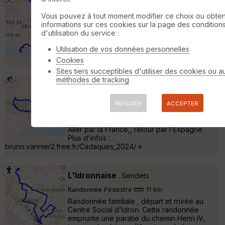
Divisoria Michel & Dominique 2013
Narcastet
Vous pouvez à tout moment modifier ce choix ou obten
informations sur ces cookies sur la page des condition
Cyclotourisme
2729 km
35240 m
d'utilisation du service :
Tracé de la Divisoria ( ligne de partage des
eaux Espagne ) de Pau à Algéciras effectué
Utilisation de vos données personnelles
par Michel & Dominique en 2013 »
Cookies
Sites tiers succeptibles d'utiliser des cookies ou a
méthodes de tracking
Narcastet - Cadaques - Narcastet
2024
Narcastet
REFUSER
ACCEPTER
Cyclotourisme
1016 km
11490 m
18 jour de vélo de Pau vers la Méditerranée
Aller par la France,, retour par l'Espagne
Plus d'infos :
bruno.vannier2.free.fr/Cadaques_2024/ »
L'Idronnaise
Sendets
Randonnée Pédestre
11 km
Randonnée familiale , départ et rrivée au
Centre Social d'Idron. Cette randonnée
emprunte une paratie du chemin Henri IV,