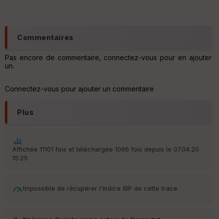
r
Tr
Commentaires
an
sp
ar
Pas encore de commentaire, connectez-vous pour en ajouter
en
un.
ce
Connectez-vous pour ajouter un commentaire
Po
int
Plus
illé
s
Affichée 11101 fois et téléchargée 1066 fois depuis le 07.04.20
S
e
15:25
n
s
Impossible de récupérer l'indice IBP de cette trace
St
re
et