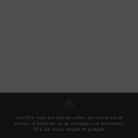
VisuGPX vous permet de créer, de suivre sur le
terrain, d'analyser et de partager vos itinéraires
GPS de façon simple et gratuite