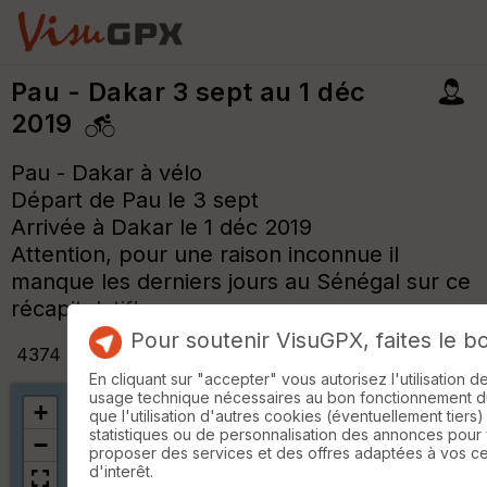
Pau - Dakar 3 sept au 1 déc
2019
Pau - Dakar à vélo
Départ de Pau le 3 sept
Arrivée à Dakar le 1 déc 2019
Attention, pour une raison inconnue il
manque les derniers jours au Sénégal sur ce
récapitulatif!
Pour soutenir VisuGPX, faites le b
4374 km
+
35729
m
En cliquant sur "accepter" vous autorisez l'utilisation 
usage technique nécessaires au bon fonctionnement du 
+
que l'utilisation d'autres cookies (éventuellement tiers)
statistiques ou de personnalisation des annonces pour
−
proposer des services et des offres adaptées à vos c
d'interêt.