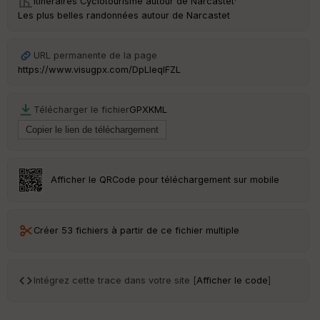
Itinéraires Cyclotourisme autour de
Narcastet
·
Vi
Les plus belles randonnées autour de Narcastet
e
w
URL permanente de la page
https://www.visugpx.com/DpLleqIFZL
Télécharger le fichier
GPX
KML
Afficher le QRCode pour téléchargement sur mobile
Créer 53 fichiers à partir de ce fichier multiple
Intégrez cette trace dans votre site [
Afficher le code
]