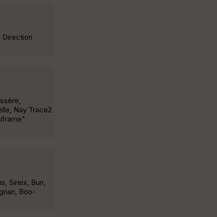
 Direction
assère,
elle, Nay Trace2
?iframe"
, Sireix, Bun,
agnan, Boo-