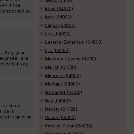
Gelos (64110)
 BR® 44 se
Idron (64320)
s correspond au
Igon (64800)
Lagos (64800)
Lée (64320)
Lestelle-Bétharram (64800)
Lys (64260)
 à Perpignan
écurisée ; elle
Mazères-Lezons (64110)
e de la fin du
Meillon (64510)
Mirepeix (64800)
Montaut (64800)
Narcastet (64510)
Nay (64800)
le site de
Nousty (64420)
, de la
ac et le gave sur
Ousse (64320)
Pardies-Piétat (64800)