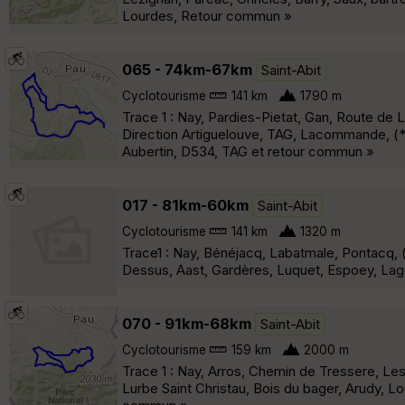
Lourdes, Retour commun »
065 - 74km-67km
Saint-Abit
Cyclotourisme
141 km
1790 m
Trace 1 : Nay, Pardies-Pietat, Gan, Route de 
Direction Artiguelouve, TAG, Lacommande, (*)
Aubertin, D534, TAG et retour commun »
017 - 81km-60km
Saint-Abit
Cyclotourisme
141 km
1320 m
Trace1 : Nay, Bénéjacq, Labatmale, Pontacq, (
Dessus, Aast, Gardères, Luquet, Espoey, Lag
070 - 91km-68km
Saint-Abit
Cyclotourisme
159 km
2000 m
Trace 1 : Nay, Arros, Chemin de Tressere, Les
Lurbe Saint Christau, Bois du bager, Arudy, L