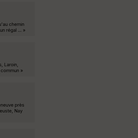
u'au chemin
n régal ... »
, Laroin,
ur commun »
leneuve près
euste, Nay