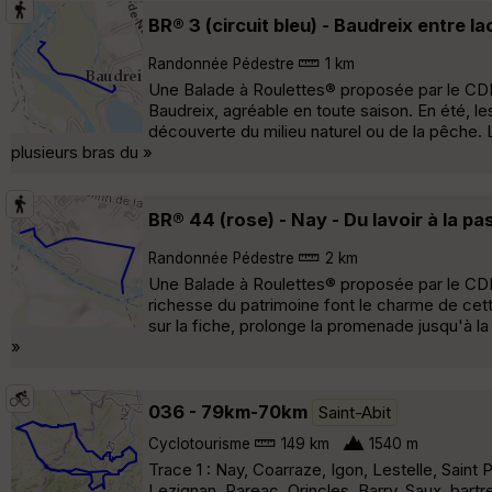
BR® 3 (circuit bleu) - Baudreix entre la
Randonnée Pédestre
1 km
Une Balade à Roulettes® proposée par le CDRP
Baudreix, agréable en toute saison. En été, le
découverte du milieu naturel ou de la pêche. Le 
plusieurs bras du »
BR® 44 (rose) - Nay - Du lavoir à la pa
Randonnée Pédestre
2 km
Une Balade à Roulettes® proposée par le CDR
richesse du patrimoine font le charme de cette
sur la fiche, prolonge la promenade jusqu'à l
»
036 - 79km-70km
Saint-Abit
Cyclotourisme
149 km
1540 m
Trace 1 : Nay, Coarraze, Igon, Lestelle, Sain
Lezignan, Pareac, Orincles, Barry, Saux, bart