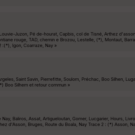
 Louvie-Juzon, Pé de-hourat, Capbis, col de Tisné, Arthez d'asso
tiane rouge, TAD, chemin e Brozou, Lestelle, (*), Montaut, Barrai
 :(*), Igon, Coarraze, Nay »
Argeles, Saint Savin, Pierrefitte, Soulom, Préchac, Boo Silhen, Lu
(*) Boo Silhem et retour commun »
 Nay, Baliros, Assat, Artigueloutan, Gomer, Lucgarier, Hours, Livr
thez d'Asson, Bruges, Route du Boala, Nay Trace 2 : (*) Asson, N