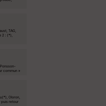
aust, TAG,
2 : (*),
, Ponsson-
our commun »
u(*), Oloron,
 puis retour