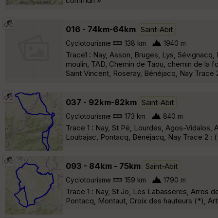
commun »
016 - 74km-64km
Saint-Abit
Cyclotourisme
138 km
1940 m
Trace1 : Nay, Asson, Bruges, Lys, Sévignacq,
moulin, TAD, Chemin de Taou, chemin de la fon
Saint Vincent, Roseray, Bénéjacq, Nay Trace 2
037 - 92km-82km
Saint-Abit
Cyclotourisme
173 km
840 m
Trace 1 : Nay, St Pé, Lourdes, Agos-Vidalos, 
Loubajac, Pontacq, Bénéjacq, Nay Trace 2 : 
093 - 84km - 75km
Saint-Abit
Cyclotourisme
159 km
1790 m
Trace 1 : Nay, St Jo, Les Labasseres, Arros de
Pontacq, Montaut, Croix des hauteurs (*), Ar