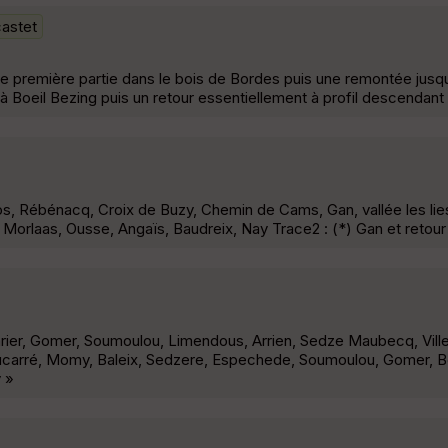
astet
 première partie dans le bois de Bordes puis une remontée jusq
'à Boeil Bezing puis un retour essentiellement à profil descendant u
ros, Rébénacq, Croix de Buzy, Chemin de Cams, Gan, vallée les lies
 Morlaas, Ousse, Angaïs, Baudreix, Nay Trace2 : (*) Gan et reto
garier, Gomer, Soumoulou, Limendous, Arrien, Sedze Maubecq, Vil
carré, Momy, Baleix, Sedzere, Espechede, Soumoulou, Gomer, B
 »