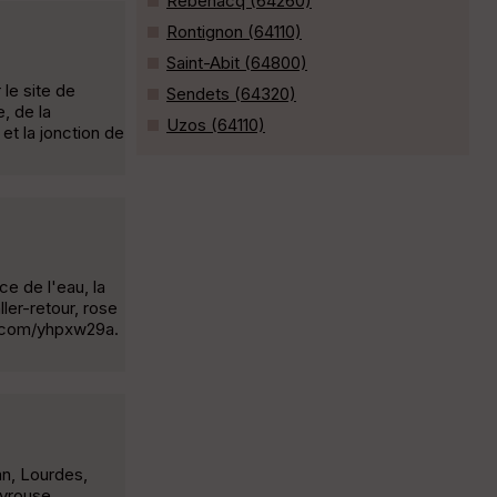
Rébénacq (64260)
Rontignon (64110)
Saint-Abit (64800)
le site de
Sendets (64320)
, de la
Uzos (64110)
 et la jonction de
e de l'eau, la
ler-retour, rose
rl.com/yhpxw29a.
an, Lourdes,
eyrouse,