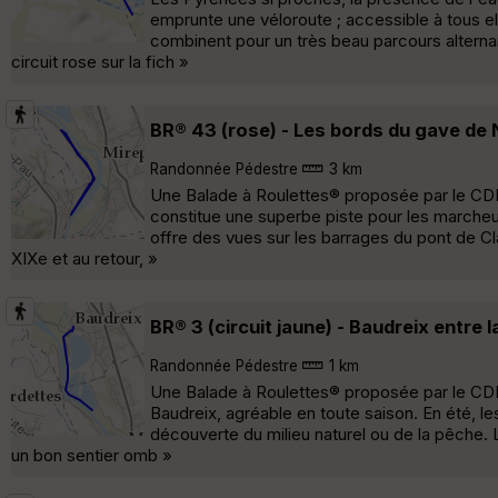
emprunte une véloroute ; accessible à tous e
combinent pour un très beau parcours alterna
circuit rose sur la fich »
BR® 43 (rose) - Les bords du gave de 
Randonnée Pédestre
3 km
Une Balade à Roulettes® proposée par le CD
constitue une superbe piste pour les marcheurs
offre des vues sur les barrages du pont de Cl
XIXe et au retour, »
BR® 3 (circuit jaune) - Baudreix entre 
Randonnée Pédestre
1 km
Une Balade à Roulettes® proposée par le CDRP
Baudreix, agréable en toute saison. En été, le
découverte du milieu naturel ou de la pêche. Le 
un bon sentier omb »