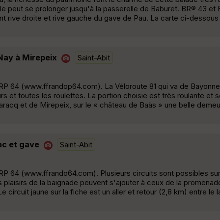
lle peut se prolonger jusqu'à la passerelle de Baburet. BR® 43 et
nt rive droite et rive gauche du gave de Pau. La carte ci-dessou
Nay à Mirepeix
Saint-Abit
RP 64 (www.ffrandop64.com). La Véloroute 81 qui va de Bayonne
 et toutes les roulettes. La portion choisie est très roulante et s
aracq et de Mirepeix, sur le « château de Baàs » une belle demeur
lac et gave
Saint-Abit
 64 (www.ffrando64.com). Plusieurs circuits sont possibles sur 
s plaisirs de la baignade peuvent s'ajouter à ceux de la promenade
circuit jaune sur la fiche est un aller et retour (2,8 km) entre le l