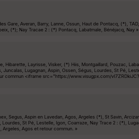
des Gare, Averan, Barry, Lanne, Ossun, Haut de Pontacq, (*), TAD,
peix, (*); Nay Tracae 2 : (*) Pontacq, Labatmale, Bénéjacq, Nay »
, Hibarette, Layrisse, Visker, (*) Hiis, Montgaillard, Pouzac, Lab
s, Juncalas, Lugagnan, Aspin, Ossen, Ségus, Lourdes, St Pé, Lest
retour commun <iframe src="https://www.visugpx.com/vI7ZRDkiJC
mex, Segus, Aspin en Lavedan, Agos, Argeles (*), St Savin, Arcizans
s, Lourdes, St Pé, Lestelle, Igon, Coarraze, Nay Trace 2 : (*), Lug
), Argeles, Agos et retour commun. »