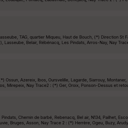
Lasseube, TAG, quartier Miqueu, Haut de Bouch, (*) Direction St F
, Lasseube, Belair, Rébénacq, Les Pindats, Arros-Nay, Nay Trace 
*) Ossun, Azereix, Ibos, Oursvelille, Lagarde, Siarrouy, Montaner
os, Mirepeix, Nay Trace2 : (*) Ger, Oroix, Ponson-Dessus et ret
 Pindats, Chemin de barbé, Rebenacq, Bel air, N134, Pailhet, Esco
ouvie, Bruges, Asson, Nay Trace 2 : (*) Herrère, Ogeu, Buzy, Arudy