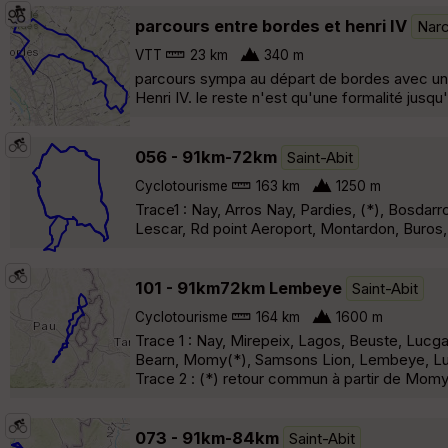
parcours entre bordes et henri IV
Narc
VTT
23 km
340 m
parcours sympa au départ de bordes avec une
Henri IV. le reste n'est qu'une formalité jusqu
056 - 91km-72km
Saint-Abit
Cyclotourisme
163 km
1250 m
Trace1 : Nay, Arros Nay, Pardies, (*), Bosdar
Lescar, Rd point Aeroport, Montardon, Buros,
101 - 91km72km Lembeye
Saint-Abit
Cyclotourisme
164 km
1600 m
Trace 1 : Nay, Mirepeix, Lagos, Beuste, Luc
Bearn, Momy(*), Samsons Lion, Lembeye, Lu
Trace 2 : (*) retour commun à partir de Momy
073 - 91km-84km
Saint-Abit