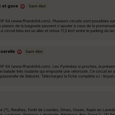
c et gave
Saint-Abit
 64 (www.ffrando64.com). Plusieurs circuits sont possibles sur 
s plaisirs de la baignade peuvent s'ajouter à ceux de la promenade
circuit bleu est un aller et retour (1,5 km) entre le parking du lac
sserelle
Saint-Abit
P 64 (www.ffrando64.com). Les Pyrénées si proches, la présenc
 balade très roulante qui emprunte une véloroute. Ce circuit en al
a passerelle de Baburet. Téléchargez la fiche complète ici : tinyu
t Pé (*), Rieulhes, Forêt de Lourdes, Omex, Ossen, Aspin en Laved
res, Loubajac, Pontacq, Labatmale, Bénéjacq, Nay Trace 2 : (*) P