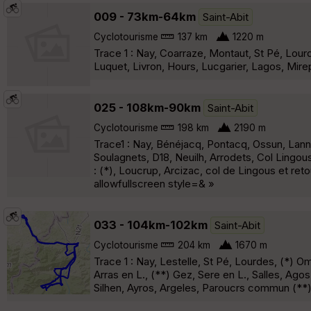
009 - 73km-64km
Saint-Abit
Cyclotourisme
137 km
1220 m
Trace 1 : Nay, Coarraze, Montaut, St Pé, Lour
Luquet, Livron, Hours, Lucgarier, Lagos, Mire
025 - 108km-90km
Saint-Abit
Cyclotourisme
198 km
2190 m
Trace1 : Nay, Bénéjacq, Pontacq, Ossun, Lanne
Soulagnets, D18, Neuilh, Arrodets, Col Lingou
: (*), Loucrup, Arcizac, col de Lingous et 
allowfullscreen style=& »
033 - 104km-102km
Saint-Abit
Cyclotourisme
204 km
1670 m
Trace 1 : Nay, Lestelle, St Pé, Lourdes, (*) O
Arras en L., (**) Gez, Sere en L., Salles, Ago
Silhen, Ayros, Argeles, Paroucrs commun (**