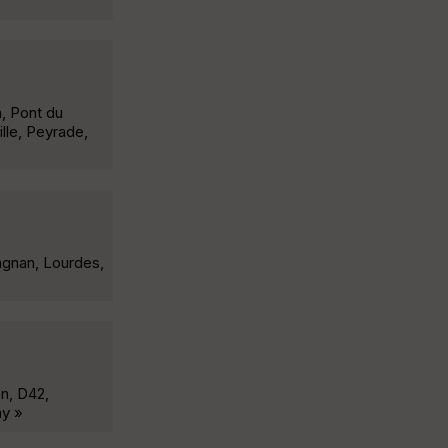
n, Pont du
lle, Peyrade,
gagnan, Lourdes,
on, D42,
ay »