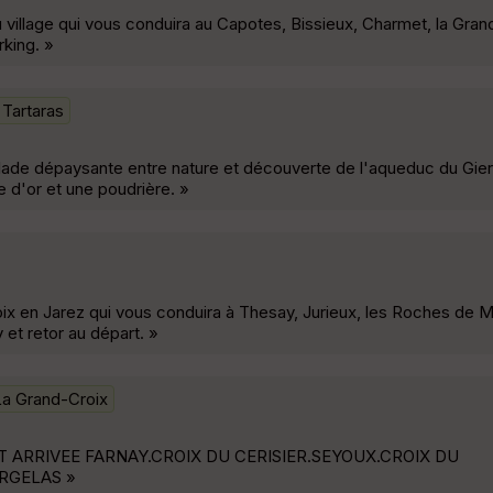
village qui vous conduira au Capotes, Bissieux, Charmet, la Gran
rking. »
Tartaras
balade dépaysante entre nature et découverte de l'aqueduc du Gier 
 d'or et une poudrière. »
 en Jarez qui vous conduira à Thesay, Jurieux, les Roches de Marl
 et retor au départ. »
La Grand-Croix
 ARRIVEE FARNAY.CROIX DU CERISIER.SEYOUX.CROIX DU
RGELAS »