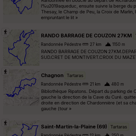
Randonnée en boucle au départ de Richardon 
l%u2019aqueduc, ensuite suivre la berge du pl
Thesay, le Champ de Peu, la Croix de Marlin, 
empruntant le lit »
RANDO BARRAGE DE COUZON 27KM
Randonnée Pédestre
27 km
1150 m
RANDO BARRAGE DE COUZON 27KM.DEPART 
SUD.CRET DE MONTIVERT.CROIX DU MAZET
Chagnon
Tartaras
Randonnée Pédestre
21 km
480 m
Bibliothèque Ripatons. Départ du parking de 
gauche la direction de la Cave du Curé. quitte
droite en direction de Chardonnière (et sa cha
gauche (tour »
Saint-Martin-la-Plaine (69)
Tartaras
Randonnée Pédestre
12 km
250 m