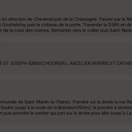
s en direction de Chevenal puis de la Chassagne. Passer par le Ma
Gouttelafay puis le château de la porte. Traverder la D385 en di
 de la croix des moines. Remonter vers le collier puis Saint-Nizi
s
 ST JOSEPH 42800.CHOURIER.L ARZELIER.RIVERIE.ST CATHE
mmunale de Saint-Martin-la-Plaine). Prendre sur la droite la rue R
ulier jusqu'à la route de la libération(150m); là prendre à droite(
puis prendre le sentier qui part sur la droite pour aller jusqu'à L