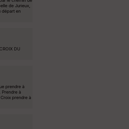
par le chemin de
elle de Jurieux,
u départ en
.CROIX DU
que prendre à
. Prendre à
d Croix prendre à