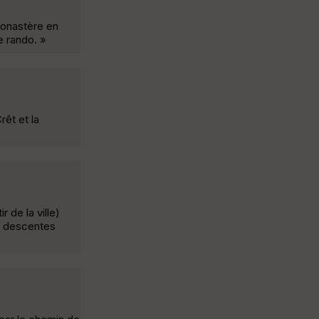
monastère en
e rando. »
rêt et la
de la ville)
x descentes