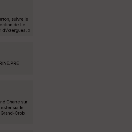
rton, suivre le
rection de Le
er d'Azergues. »
RINE.PRE
ené Charre sur
rester sur le
a Grand-Croix.