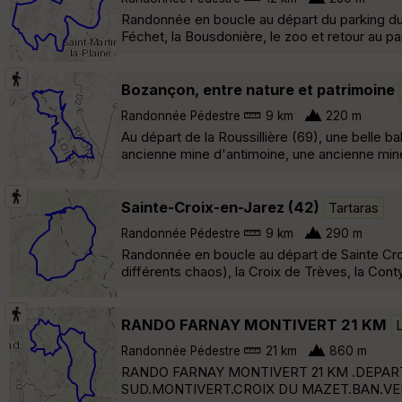
Randonnée en boucle au départ du parking du 
Féchet, la Bousdonière, le zoo et retour au pa
Bozançon, entre nature et patrimoine
Randonnée Pédestre
9 km
220 m
Au départ de la Roussillière (69), une belle 
ancienne mine d'antimoine, une ancienne mine
Sainte-Croix-en-Jarez (42)
Tartaras
Randonnée Pédestre
9 km
290 m
Randonnée en boucle au départ de Sainte Croix
différents chaos), la Croix de Trèves, la Conty
RANDO FARNAY MONTIVERT 21 KM
Randonnée Pédestre
21 km
860 m
RANDO FARNAY MONTIVERT 21 KM .DEPART
SUD.MONTIVERT.CROIX DU MAZET.BAN.VE