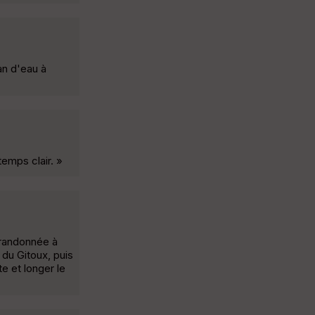
an d'eau à
temps clair. »
 randonnée à
 du Gitoux, puis
e et longer le