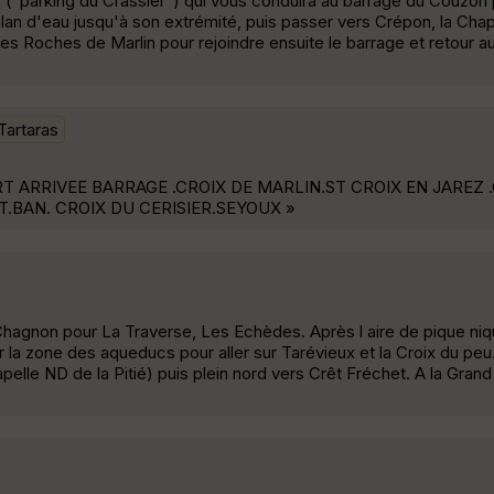
("parking du Crassier") qui vous conduira au barrage du Couzon 
an d'eau jusqu'à son extrémité, puis passer vers Crépon, la Chap
les Roches de Marlin pour rejoindre ensuite le barrage et retour a
Tartaras
ARRIVEE BARRAGE .CROIX DE MARLIN.ST CROIX EN JAREZ 
.BAN. CROIX DU CERISIER.SEYOUX »
Chagnon pour La Traverse, Les Echèdes. Après l aire de pique ni
r la zone des aqueducs pour aller sur Tarévieux et la Croix du peu
pelle ND de la Pitié) puis plein nord vers Crêt Fréchet. A la Gran