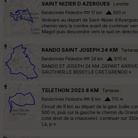
SAINT NIZIER D AZERGUES
Lorette
Randonnée Pédestre
17 km
500 m
Itinéraire au départ de Saint-Nizier d'Azergue
chemin vers la combe avant de continuer vers 
Magot puis descendre vers le sud en direction
RANDO SAINT JOSEPH 24 KM
Tartara
Randonnée Pédestre
24 km
970 m
RANDO ST JOSEPH 24 KM .DEPART ARRIVEE
GAUTHIER.LE BESSY.LE CRET.GRENOD »
TELETHON 2023 8 KM
Tartaras
Randonnée Pédestre
8 km
170 m
Circuit de 8 km au départ de la gare (salle co
500 m, puis sur la gauche le chemin du Grand So
coté droit de la chaussée). continuer sur 350m 
Là, p »