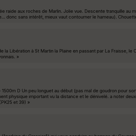
 raide aux roches de Marlin. Jolie vue. Descente tranquille au 
... donc sans intérêt, mieux vaut contourner le hameau). Chouett
a Libération à St Martin la Plaine en passant par La Fraisse, le C
yonnais. »
1500m D Un peu longuet au début (pas mal de goudron pour sortir 
t physique important vu la distance et le dénivelé. a noter deu
(PK25 et 39) »