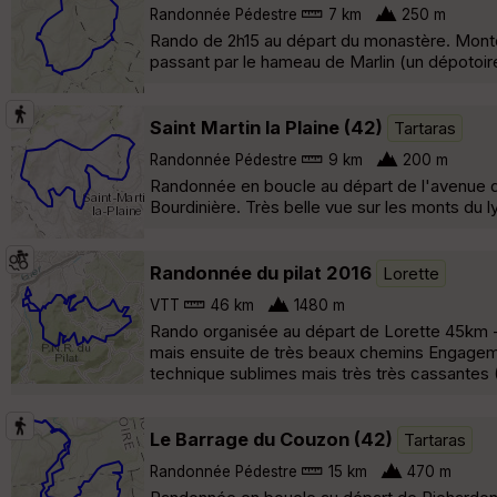
Randonnée Pédestre
7 km
250 m
Rando de 2h15 au départ du monastère. Montée
passant par le hameau de Marlin (un dépotoire
Saint Martin la Plaine (42)
Tartaras
Randonnée Pédestre
9 km
200 m
Randonnée en boucle au départ de l'avenue de l
Bourdinière. Très belle vue sur les monts du l
Randonnée du pilat 2016
Lorette
VTT
46 km
1480 m
Rando organisée au départ de Lorette 45km - 
mais ensuite de très beaux chemins Engagemen
technique sublimes mais très très cassantes 
Le Barrage du Couzon (42)
Tartaras
Randonnée Pédestre
15 km
470 m