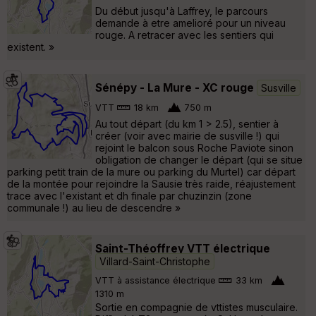
Du début jusqu'à Laffrey, le parcours
demande à etre amelioré pour un niveau
rouge. A retracer avec les sentiers qui
existent. »
Sénépy - La Mure - XC rouge
Susville
VTT
18 km
750 m
Au tout départ (du km 1 > 2.5), sentier à
créer (voir avec mairie de susville !) qui
rejoint le balcon sous Roche Paviote sinon
obligation de changer le départ (qui se situe
parking petit train de la mure ou parking du Murtel) car départ
de la montée pour rejoindre la Sausie très raide, réajustement
trace avec l'existant et dh finale par chuzinzin (zone
communale !) au lieu de descendre »
Saint-Théoffrey VTT électrique
Villard-Saint-Christophe
VTT à assistance électrique
33 km
1310 m
Sortie en compagnie de vttistes musculaire.