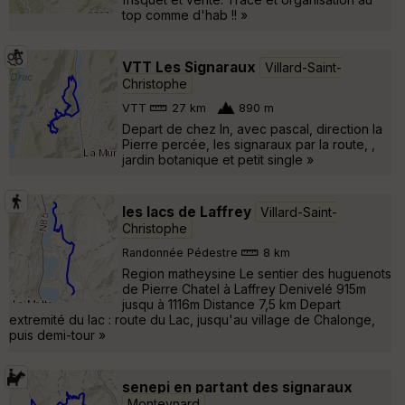
top comme d'hab !! »
VTT Les Signaraux
Villard-Saint-
Christophe
VTT
27 km
890 m
Depart de chez ln, avec pascal, direction la
Pierre percée, les signaraux par la route, ,
jardin botanique et petit single »
les lacs de Laffrey
Villard-Saint-
Christophe
Randonnée Pédestre
8 km
Region matheysine Le sentier des huguenots
de Pierre Chatel à Laffrey Denivelé 915m
jusqu à 1116m Distance 7,5 km Depart
extremité du lac : route du Lac, jusqu'au village de Chalonge,
puis demi-tour »
senepi en partant des signaraux
Monteynard