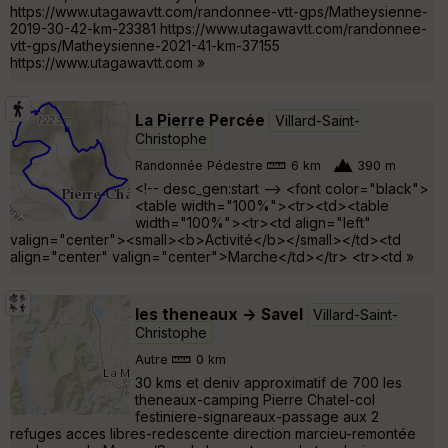
https://www.utagawavtt.com/randonnee-vtt-gps/Matheysienne-
2019-30-42-km-23381 https://www.utagawavtt.com/randonnee-
vtt-gps/Matheysienne-2021-41-km-37155
https://www.utagawavtt.com »
La Pierre Percée
Villard-Saint-
Christophe
Randonnée Pédestre
6 km
390 m
<!-- desc_gen:start --> <font color="black">
<table width="100%"><tr><td><table
width="100%"><tr><td align="left"
valign="center"><small><b>Activité</b></small></td><td
align="center" valign="center">Marche</td></tr> <tr><td »
les theneaux -> Savel
Villard-Saint-
Christophe
Autre
0 km
30 kms et deniv approximatif de 700 les
theneaux-camping Pierre Chatel-col
festiniere-signareaux-passage aux 2
refuges acces libres-redescente direction marcieu-remontée