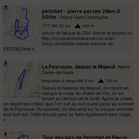
petichet - pierre percée 24km D
500m
Villard-Saint-Christophe
VTT
25 km
440 m
circuit vtt fait par le CRV. Article et photos ici:
http://cyclorandonneurvarcois.over-
blog.com/article-pierre-percee-vtt-
51023182.html »
La Peyrouse, depuis le Majeuil
Notre-
Dame-de-Vaulx
Raquettes à neige
9 km
730 m
Depuis le hameau du Majeuil, on rejoint en
oblique la route du chalet de l'As, en se
tenant au-dessus de la forêt. Après le chalet,
on rejoint les crêtes que l'on suit au sud-ouest jusqu'au sommet
de la Peyrouse. Du sommet, on descend sur la croupe orientée
sud-sud-est. Cette boucle peut se faire également sans neige.
»
Tour des lacs de Pétichet et Pierre-