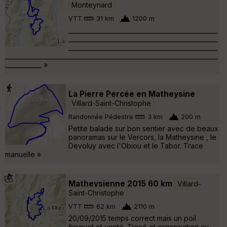
Monteynard
VTT
31 km
1200 m
_________________________________________________
_________________________________________________
_________________________________________________
______________________________________________________________________
____________ »
La Pierre Percée en Matheysine
Villard-Saint-Christophe
Randonnée Pédestre
3 km
200 m
Petite balade sur bon sentier avec de beaux
panoramas sur le Vercors, la Matheysine , le
Devoluy avec l'Obiou et le Tabor. Trace
manuelle »
Matheysienne 2015 60 km
Villard-
Saint-Christophe
VTT
62 km
2110 m
20/09/2015 temps correct mais un poil
frisquet et venté. Tracé et organisation au