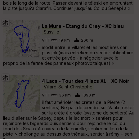
bois le long de la route. Passer devant le téléski en empruntant
la piste jusqu?à Clarafin. Continuer jusqu?au Col du Sénépi a »
La Mure - Etang du Crey - XC bleu
Susville
VTT
19 km
260 m
modif entre le villaret et les moutières car
plus joli (mais entretien du sentier obligatoire
et entrée privée - à négocier avec le
proprio de la ferme des panneaux photovoltaïques) »
4 Lacs - Tour des 4 lacs XL - XC Noir
Villard-Saint-Christophe
VTT
36 km
1090 m
il faut amérioler les crêtes de la Pierre (2
sentiers) Ne pas descendre sur Vaulx, rester
sur la crête à droite (système de sentiers) Au
lieu d'aller sur le Sapey, depuis le lac mort > sentiers pour
rejoindre les bigeards puis sentiers pour rejoindre le col du
fond des Sciaux Au niveau de la coirelle, sentier au lieu de la
piste > chollonge au dessus des thénaux, sentier à rémy + sen