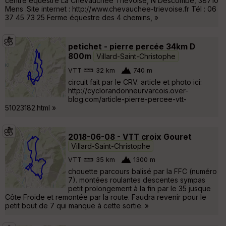
centre équestre La Chevauchée Triévoise, N Descombe, 38710
Mens .Site internet : http://www.chevauchee-trievoise.fr Tél : 06
37 45 73 25 Ferme équestre des 4 chemins, »
petichet - pierre percée 34km D
800m
Villard-Saint-Christophe
VTT
32 km
740 m
circuit fait par le CRV. article et photo ici:
http://cyclorandonneurvarcois.over-
blog.com/article-pierre-percee-vtt-
51023182.html »
2018-06-08 - VTT croix Gouret
Villard-Saint-Christophe
VTT
35 km
1300 m
chouette parcours balisé par la FFC (numéro
7). montées roulantes descentes sympas
petit prolongement à la fin par le 35 jusque
Côte Froide et remontée par la route. Faudra revenir pour le
petit bout de 7 qui manque à cette sortie. »