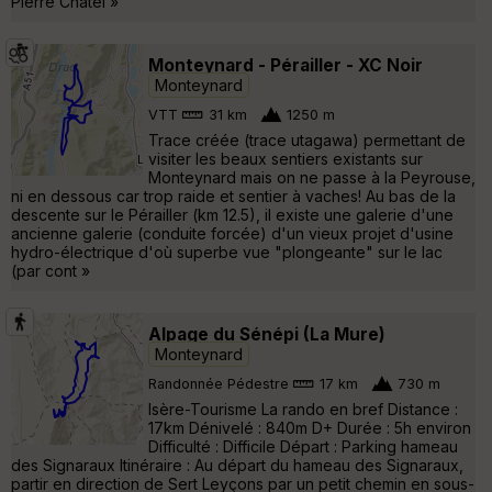
Pierre Châtel »
Monteynard - Pérailler - XC Noir
Monteynard
VTT
31 km
1250 m
Trace créée (trace utagawa) permettant de
visiter les beaux sentiers existants sur
Monteynard mais on ne passe à la Peyrouse,
ni en dessous car trop raide et sentier à vaches! Au bas de la
descente sur le Pérailler (km 12.5), il existe une galerie d'une
ancienne galerie (conduite forcée) d'un vieux projet d'usine
hydro-électrique d'où superbe vue "plongeante" sur le lac
(par cont »
Alpage du Sénépi (La Mure)
Monteynard
Randonnée Pédestre
17 km
730 m
Isère-Tourisme La rando en bref Distance :
17km Dénivelé : 840m D+ Durée : 5h environ
Difficulté : Difficile Départ : Parking hameau
des Signaraux Itinéraire : Au départ du hameau des Signaraux,
partir en direction de Sert Leyçons par un petit chemin en sous-