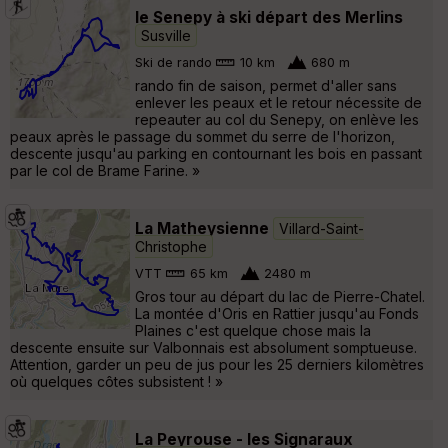
le Senepy à ski départ des Merlins
Susville
Ski de rando
10 km
680 m
rando fin de saison, permet d'aller sans
enlever les peaux et le retour nécessite de
repeauter au col du Senepy, on enlève les
peaux après le passage du sommet du serre de l'horizon,
descente jusqu'au parking en contournant les bois en passant
par le col de Brame Farine. »
La Matheysienne
Villard-Saint-
Christophe
VTT
65 km
2480 m
Gros tour au départ du lac de Pierre-Chatel.
La montée d'Oris en Rattier jusqu'au Fonds
Plaines c'est quelque chose mais la
descente ensuite sur Valbonnais est absolument somptueuse.
Attention, garder un peu de jus pour les 25 derniers kilomètres
où quelques côtes subsistent ! »
La Peyrouse - les Signaraux