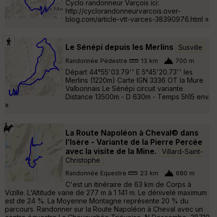
Cyclo randonneur Varçois ici:
http://cyclorandonneurvarcois.over-
blog.com/article-vtt-varces-38390976.html »
Le Sénépi depuis les Merlins
Susville
Randonnée Pédestre
13 km
700 m
Départ 44°55'03.79'' E 5°45'20.73'' les
Merlins (1220m) Carte IGN 3336 OT la Mure
Valbonnais Le Sénépi circuit variante
Distance 13500m - D 630m - Temps 5h15 env.
»
La Route Napoléon à Cheval© dans
l’Isère - Variante de la Pierre Percée
avec la visite de la Mine.
Villard-Saint-
Christophe
Randonnée Equestre
23 km
680 m
C'est un itinéraire de 63 km de Corps à
Vizille. L'Altitude varie de 277 m à 1 141 m. Le dénivelé maximum
est de 24 %. La Moyenne Montagne représente 20 % du
parcours. Randonner sur la Route Napoléon à Cheval avec un