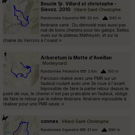
Boucle 1jr. Villard st christophe -
Sievoz. 2010
Villard-Saint-Christophe
Randonnée Equestre
30 km
840 m
Itinéraire varié : Du dénivelé mais aussi pas
mal de bons chemins pour les galops. Belles
vues sur le plateau Matheysin, et sur la
chaine du Vercors à l'ouest »
Arboretum la Motte d'Aveillan
Monteynard
Randonnée Pédestre
3 km
150 m
Parcours réalisé avec une PMR sur un
fauteuil roulant avec une 3e roue à l'avant.
Impossible de faire la partie retour depuis le
point de vue, le chemin n'est pas praticable en fauteuil, obligé
de faire le retour par le même itinéraire. Itinéraire impossible à
réaliser pour une PMR seule. »
connex
Villard-Saint-Christophe
Randonnée Equestre
31 km
890 m