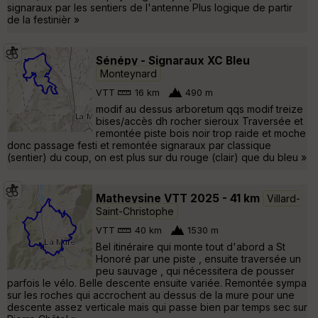
signaraux par les sentiers de l'antenne Plus logique de partir
de la festinièr »
Sénépy - Signaraux XC Bleu
Monteynard
VTT
16 km
490 m
modif au dessus arboretum qqs modif treize
bises/accès dh rocher sieroux Traversée et
remontée piste bois noir trop raide et moche
donc passage festi et remontée signaraux par classique
(sentier) du coup, on est plus sur du rouge (clair) que du bleu »
Matheysine VTT 2025 - 41 km
Villard-
Saint-Christophe
VTT
40 km
1530 m
Bel itinéraire qui monte tout d'abord a St
Honoré par une piste , ensuite traversée un
peu sauvage , qui nécessitera de pousser
parfois le vélo. Belle descente ensuite variée. Remontée sympa
sur les roches qui accrochent au dessus de la mure pour une
descente assez verticale mais qui passe bien par temps sec sur