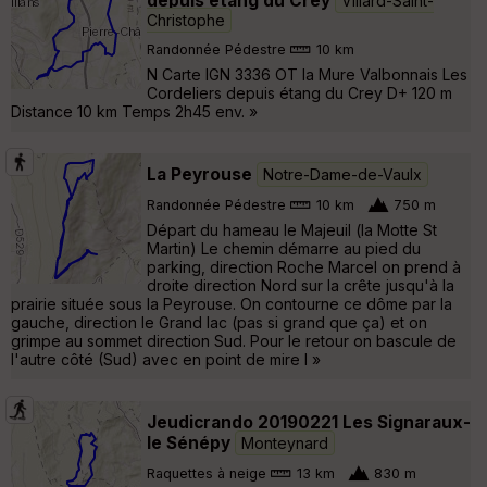
depuis étang du Crey
Villard-Saint-
Christophe
Randonnée Pédestre
10 km
N Carte IGN 3336 OT la Mure Valbonnais Les
Cordeliers depuis étang du Crey D+ 120 m
Distance 10 km Temps 2h45 env. »
La Peyrouse
Notre-Dame-de-Vaulx
Randonnée Pédestre
10 km
750 m
Départ du hameau le Majeuil (la Motte St
Martin) Le chemin démarre au pied du
parking, direction Roche Marcel on prend à
droite direction Nord sur la crête jusqu'à la
prairie située sous la Peyrouse. On contourne ce dôme par la
gauche, direction le Grand lac (pas si grand que ça) et on
grimpe au sommet direction Sud. Pour le retour on bascule de
l'autre côté (Sud) avec en point de mire l »
Jeudicrando 20190221 Les Signaraux-
le Sénépy
Monteynard
Raquettes à neige
13 km
830 m