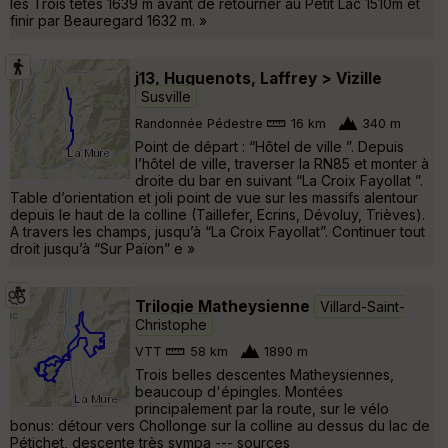
les Trois têtes 1639 m avant de retourner au Petit Lac 1510m et
finir par Beauregard 1632 m. »
j13, Huguenots, Laffrey > Vizille
Susville
Randonnée Pédestre
16 km
340 m
Point de départ : “Hôtel de ville ”. Depuis
l’hôtel de ville, traverser la RN85 et monter à
droite du bar en suivant “La Croix Fayollat ”.
Table d’orientation et joli point de vue sur les massifs alentour
depuis le haut de la colline (Taillefer, Ecrins, Dévoluy, Trièves).
A travers les champs, jusqu’à “La Croix Fayollat”. Continuer tout
droit jusqu’à “Sur Païon” e »
Trilogie Matheysienne
Villard-Saint-
Christophe
VTT
58 km
1890 m
Trois belles descentes Matheysiennes,
beaucoup d'épingles. Montées
principalement par la route, sur le vélo
bonus: détour vers Chollonge sur la colline au dessus du lac de
Pétichet, descente très sympa --- sources