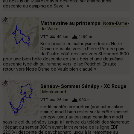
au dessus de Mayres/Savel-descente sur chateaubois-
descente au camping de Savel. »
Matheysine au printemps
Notre-Dame-
de-Vaulx
VTT
40 km
1490 m
Belle boucle en matheysine depuis Notre
Dame de Vaulx, vers la Pierre Percée puis
de l'autre côté des lacs vers St Honoré 1500
pour une bien belle descente en sous bois et une deuxième
descente typé dh qui ramène vers le lac Petichet. Ensuite
retour vers Notre Dame de Vaulx bien claqué »
Sénépy- Sommet Sénépy - XC Rouge
Monteynard
VTT
26 km
930 m
modif montée arboretum (voir autorisation
mairie) modif bien rester sur la crête sommet
sénépy jusqu'au passage canadien modif
sous le col du sénépy jusqu'à l'arrivée du téléski des signaraux
(départ du sentier 300m avant la traversée de la ligne EDF
220Kv) descente de peychagnard jusqu'à la remontée au