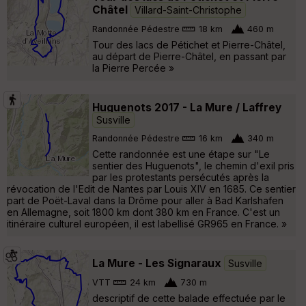
Châtel
Villard-Saint-Christophe
Randonnée Pédestre
18 km
460 m
Tour des lacs de Pétichet et Pierre-Châtel,
au départ de Pierre-Châtel, en passant par
la Pierre Percée »
Huguenots 2017 - La Mure / Laffrey
Susville
Randonnée Pédestre
16 km
340 m
Cette randonnée est une étape sur "Le
sentier des Huguenots", le chemin d'exil pris
par les protestants persécutés après la
révocation de l'Edit de Nantes par Louis XIV en 1685. Ce sentier
part de Poët-Laval dans la Drôme pour aller à Bad Karlshafen
en Allemagne, soit 1800 km dont 380 km en France. C'est un
itinéraire culturel européen, il est labellisé GR965 en France. »
La Mure - Les Signaraux
Susville
VTT
24 km
730 m
descriptif de cette balade effectuée par le