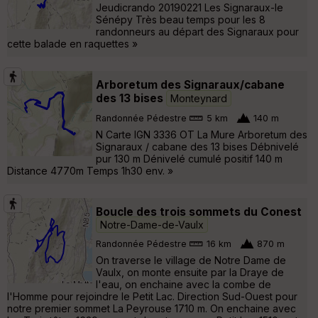
Jeudicrando 20190221 Les Signaraux-le
Sénépy Très beau temps pour les 8
randonneurs au départ des Signaraux pour
cette balade en raquettes »
Arboretum des Signaraux/cabane
des 13 bises
Monteynard
Randonnée Pédestre
5 km
140 m
N Carte IGN 3336 OT La Mure Arboretum des
Signaraux / cabane des 13 bises Débnivelé
pur 130 m Dénivelé cumulé positif 140 m
Distance 4770m Temps 1h30 env. »
Boucle des trois sommets du Conest
Notre-Dame-de-Vaulx
Randonnée Pédestre
16 km
870 m
On traverse le village de Notre Dame de
Vaulx, on monte ensuite par la Draye de
l'eau, on enchaine avec la combe de
l'Homme pour rejoindre le Petit Lac. Direction Sud-Ouest pour
notre premier sommet La Peyrouse 1710 m. On enchaine avec