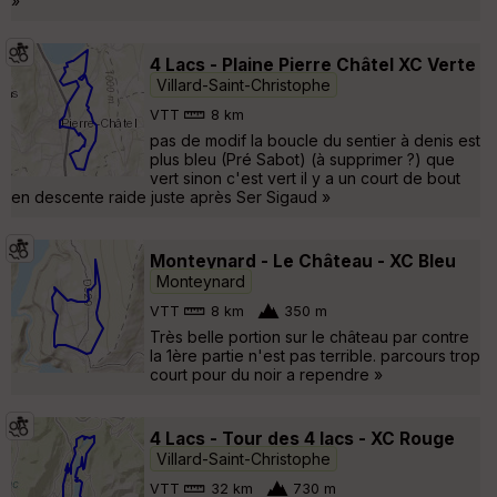
»
4 Lacs - Plaine Pierre Châtel XC Verte
Villard-Saint-Christophe
VTT
8 km
pas de modif la boucle du sentier à denis est
plus bleu (Pré Sabot) (à supprimer ?) que
vert sinon c'est vert il y a un court de bout
en descente raide juste après Ser Sigaud »
Monteynard - Le Château - XC Bleu
Monteynard
VTT
8 km
350 m
Très belle portion sur le château par contre
la 1ère partie n'est pas terrible. parcours trop
court pour du noir a rependre »
4 Lacs - Tour des 4 lacs - XC Rouge
Villard-Saint-Christophe
VTT
32 km
730 m