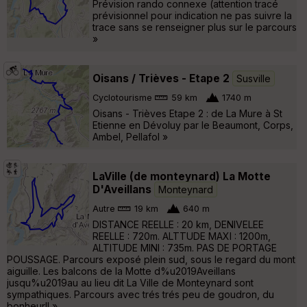
Prévision rando connexe (attention tracé
prévisionnel pour indication ne pas suivre la
trace sans se renseigner plus sur le parcours
»
Oisans / Trièves - Etape 2
Susville
Cyclotourisme
59 km
1740 m
Oisans - Trièves Etape 2 : de La Mure à St
Etienne en Dévoluy par le Beaumont, Corps,
Ambel, Pellafol »
LaVille (de monteynard) La Motte
D'Aveillans
Monteynard
Autre
19 km
640 m
DISTANCE REELLE : 20 km, DENIVELEE
REELLE : 720m. ALTTUDE MAXI : 1200m,
ALTITUDE MINI : 735m. PAS DE PORTAGE
POUSSAGE. Parcours exposé plein sud, sous le regard du mont
aiguille. Les balcons de la Motte d%u2019Aveillans
jusqu%u2019au au lieu dit La Ville de Monteynard sont
sympathiques. Parcours avec trés trés peu de goudron, du
bonheur!! »