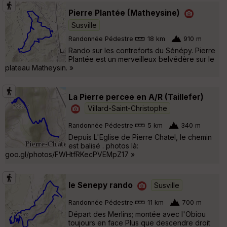
Pierre Plantée (Matheysine)
Susville
Randonnée Pédestre
18 km
910 m
Rando sur les contreforts du Sénépy. Pierre
Plantée est un merveilleux belvédère sur le
plateau Matheysin. »
La Pierre percee en A/R (Taillefer)
Villard-Saint-Christophe
Randonnée Pédestre
5 km
340 m
Depuis L'Eglise de Pierre Chatel, le chemin
est balisé . photos là:
goo.gl/photos/FWHtfRKecPVEMpZ17 »
le Senepy rando
Susville
Randonnée Pédestre
11 km
700 m
Départ des Merlins; montée avec l'Obiou
toujours en face Plus que descendre droit