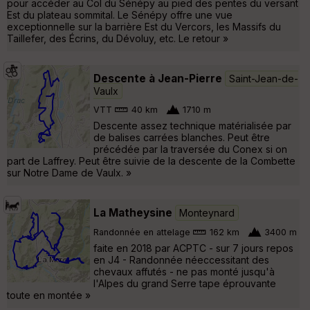
pour accéder au Col du Sénépy au pied des pentes du versant
Est du plateau sommital. Le Sénépy offre une vue
exceptionnelle sur la barrière Est du Vercors, les Massifs du
Taillefer, des Écrins, du Dévoluy, etc. Le retour »
Descente à Jean-Pierre
Saint-Jean-de-
Vaulx
VTT
40 km
1710 m
Descente assez technique matérialisée par
de balises carrées blanches. Peut être
précédée par la traversée du Conex si on
part de Laffrey. Peut être suivie de la descente de la Combette
sur Notre Dame de Vaulx. »
La Matheysine
Monteynard
Randonnée en attelage
162 km
3400 m
faite en 2018 par ACPTC - sur 7 jours repos
en J4 - Randonnée néeccessitant des
chevaux affutés - ne pas monté jusqu'à
l'Alpes du grand Serre tape éprouvante
toute en montée »