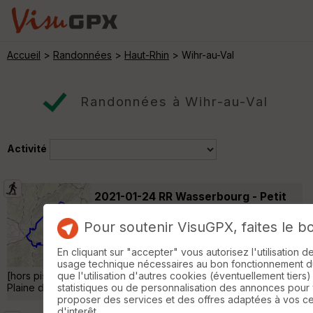
Accueil
>
Randonnées
>
Haut-Rhin
> Wihr-au-Val
Randonnées à Wihr-au-Val
Activité
2021-01-24 RR Wasserbourg - Petit
Ballon - Hirzenstein
Zimmerbach
Pour soutenir VisuGPX, faites le b
Raquettes à neige
13 km
820 m
Wasserbourg (Mairie - 530 m) - Kieferwald -
En cliquant sur "accepter" vous autorisez l'utilisation 
[hors piste à 2.9 km] - Petit Ballon (1272 m) -
usage technique nécessaires au bon fonctionnement du 
[hors piste à 4.5 km] - [GR532] - Schellimatt - Boenlesgrab -
que l'utilisation d'autres cookies (éventuellement tiers)
Plaine de Rouffach - Hirzenstein - Wasserbourg (Mairie) »
statistiques ou de personnalisation des annonces pour
proposer des services et des offres adaptées à vos c
d'interêt.