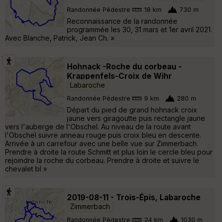
Randonnée Pédestre
18 km
730 m
Reconnaissance de la randonnée
programmée les 30, 31 mars et 1er avril 2021.
Avec Blanche, Patrick, Jean Ch. »
Hohnack -Roche du corbeau -
Krappenfels-Croix de Wihr
Labaroche
Randonnée Pédestre
9 km
280 m
Départ du pied de grand hohnack croix
jaune vers giragoutte puis rectangle jaune
vers l'auberge de l'Obschel. Au niveau de la route avant
l'Obschel suivre anneau rouge puis croix bleu en descente.
Arrivée à un carrefour avec une belle vue sur Zimmerbach.
Prendre à droite la route Schmitt et plus loin le cercle bleu pour
rejoindre la roche du corbeau. Prendre à droite et suivre le
chevalet bl »
2019-08-11 - Trois-Épis, Labaroche
Zimmerbach
Randonnée Pédestre
24 km
1030 m