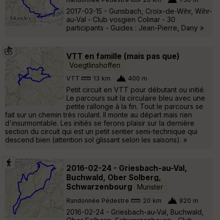
2017-03-15 - Gunsbach, Croix-de-Wihr, Wihr-
au-Val - Club vosgien Colmar - 30
participants - Guides : Jean-Pierre, Dany »
VTT en famille (mais pas que)
Voegtlinshoffen
VTT
13 km
400 m
Petit circuit en VTT pour débutant ou initié.
Le parcours suit la circulaire bleu avec une
petite rallonge à la fin. Tout le parcours se
fait sur un chemin très roulant. Il monte au départ mais rien
d'insurmontable. Les initiés se ferons plaisir sur la dernière
section du circuit qui est un petit sentier semi-technique qui
descend bien (attention sol glissant selon les saisons). »
2016-02-24 - Griesbach-au-Val,
Buchwald, Ober Solberg,
Schwarzenbourg
Munster
Randonnée Pédestre
20 km
820 m
2016-02-24 - Griesbach-au-Val, Buchwald,