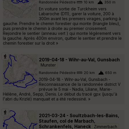
Randonnée Pédestre
10 km
350 m
En voiture sortie de Turckheim vers
Labaroche (D11), garer la voiture, 200 à
300m avant les premiers virages, parking à
gauche. Prendre le chemin forestier qui monte (triangle bleu),
puis prendre le chemin à droite au premier croisement.
Rejoindre le sentier (anneau vert ) qui monte légèrement vers
la gauche. Après 400m environ, quitter le sentier et prendre le
chemin forestier sur la droit »
2019-04-18 - Wihr-au-Val, Gunsbach
Munster
Randonnée Pédestre
20 km
650 m
2019-04-18 - Wihr-au-Val, Gunsbach -
Reconnaissance de la randonnée district V
prévue le 5 mai - Nadia, Liliane, Marie-
Hélène, André, Sepp, Denis. Le début du tracé gpx (jusqu'à
l'abri du Krizlé) manquait et a été redessiné. »
2021-03-24 - Soultzbach-les-Bains,
Staufen, col de Marbach,
Schrankenfels, Haneck
Zimmerbach