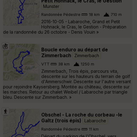
Petit Hohnack, le Cras, le Gestion
Munster
Randonnée Pédestre
18 km
710 m
2016-10-05 - Labaroche, Grand et Petit
Hohnack, le Cras, le Gestion - Préparation
de la randonnée du 26 octobre - Denis Vouin »
Boucle enduro au départ de
Zimmerbach
Zimmerbach
VTT
38 km
1250 m
Zimmerbach, Trois épis, parcours vita,
descente sur les hauteurs du terrain de golf
d'Ammerschwir. Descente sur l'autre versant
pour rejoindre Kaysersberg. Montée au château, descente sur
les marches. Retour au chalet Weibel / Labaroche par triangle
bleu. Descente sur Zimmerbach. »
Obschel - La roche du corbeau -le
Galtz (trois épis)
Labaroche
Randonnée Pédestre
11 km
Départ du parking de l'Obschel, vers