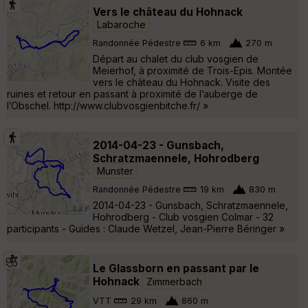
Vers le château du Hohnack
Labaroche
Randonnée Pédestre
6 km
270 m
Départ au chalet du club vosgien de
Meierhof, à proximité de Trois-Epis. Montée
vers le château du Hohnack. Visite des
ruines et retour en passant à proximité de l’auberge de
l’Obschel. http://www.clubvosgienbitche.fr/ »
2014-04-23 - Gunsbach,
Schratzmaennele, Hohrodberg
Munster
Randonnée Pédestre
19 km
830 m
2014-04-23 - Gunsbach, Schratzmaennele,
Hohrodberg - Club vosgien Colmar - 32
participants - Guides : Claude Wetzel, Jean-Pierre Béringer »
Le Glassborn en passant par le
Hohnack
Zimmerbach
VTT
29 km
860 m