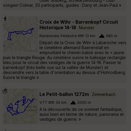
Ober Solberg, Schwarzenbourg - Club
vosgien Colmar, 20 participants, guides : Dany et Jean-Paul »
Croix de Wihr - Barrenkopf Circuit
Historique 14-18
Munster
Randonnée Pédestre
13 km
480 m
Départ de la Croix de Wihr à Labaroche vers
le cimetière allemand Baerenstall en
empruntant le chemin balisé avec le + jaune
puis le triangle Rouge. Au cimetière suivre le balisage rectangle
bleu pour le circuit des vestiges de la guerre 14-18. Passer le
barrenkopf (très belle vue sur la vallée de Munster) et
descendre vers la table d'orientation au dessus d'Hohrodberg.
Suivre le triangle »
Le Petit-ballon 1272m
Zimmerbach
VTT
30 km
2050 m
A la découverte de ce sommet fantastique,
aussi bien en terme de nature, panorama et
vestiges de guerre. »