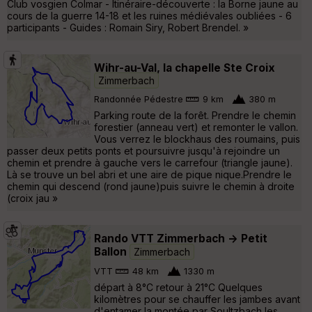
Club vosgien Colmar - Itinéraire-découverte : la Borne jaune au
cours de la guerre 14-18 et les ruines médiévales oubliées - 6
participants - Guides : Romain Siry, Robert Brendel. »
Wihr-au-Val, la chapelle Ste Croix
Zimmerbach
Randonnée Pédestre
9 km
380 m
Parking route de la forêt. Prendre le chemin
forestier (anneau vert) et remonter le vallon.
Vous verrez le blockhaus des roumains, puis
passer deux petits ponts et poursuivre jusqu'à rejoindre un
chemin et prendre à gauche vers le carrefour (triangle jaune).
Là se trouve un bel abri et une aire de pique nique.Prendre le
chemin qui descend (rond jaune)puis suivre le chemin à droite
(croix jau »
Rando VTT Zimmerbach -> Petit
Ballon
Zimmerbach
VTT
48 km
1330 m
départ à 8°C retour à 21°C Quelques
kilomètres pour se chauffer les jambes avant
d'entamer la montée par Soultzbach les