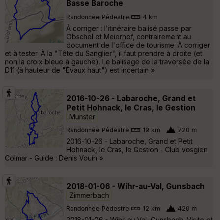
Basse Baroche
Randonnée Pédestre
4 km
À corriger : l'itinéraire balisé passe par
Obschel et Meierhof, contrairement au
document de l'office de tourisme. À corriger
et à tester. À la "Tête du Sanglier", il faut prendre à droite (et
non la croix bleue à gauche). Le balisage de la traversée de la
D11 (à hauteur de "Évaux haut") est incertain »
2016-10-26 - Labaroche, Grand et
Petit Hohnack, le Cras, le Gestion
Munster
Randonnée Pédestre
19 km
720 m
2016-10-26 - Labaroche, Grand et Petit
Hohnack, le Cras, le Gestion - Club vosgien
Colmar - Guide : Denis Vouin »
2018-01-06 - Wihr-au-Val, Gunsbach
Zimmerbach
Randonnée Pédestre
12 km
420 m
2018-01-06 - Wihr-au-Val, Gunsbach. Visite et