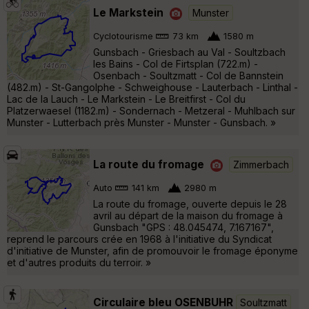
Le Markstein
Munster
Cyclotourisme
73 km
1580 m
Gunsbach - Griesbach au Val - Soultzbach
les Bains - Col de Firtsplan (722.m) -
Osenbach - Soultzmatt - Col de Bannstein
(482.m) - St-Gangolphe - Schweighouse - Lauterbach - Linthal -
Lac de la Lauch - Le Markstein - Le Breitfirst - Col du
Platzerwaesel (1182.m) - Sondernach - Metzeral - Muhlbach sur
Munster - Lutterbach près Munster - Munster - Gunsbach. »
La route du fromage
Zimmerbach
Auto
141 km
2980 m
La route du fromage, ouverte depuis le 28
avril au départ de la maison du fromage à
Gunsbach "GPS : 48.045474, 7.167167",
reprend le parcours crée en 1968 à l'initiative du Syndicat
d'initiative de Munster, afin de promouvoir le fromage éponyme
et d'autres produits du terroir. »
Circulaire bleu OSENBUHR
Soultzmatt