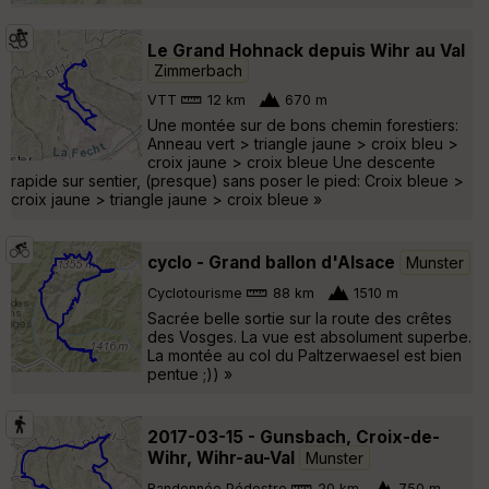
Le Grand Hohnack depuis Wihr au Val
Zimmerbach
VTT
12 km
670 m
Une montée sur de bons chemin forestiers:
Anneau vert > triangle jaune > croix bleu >
croix jaune > croix bleue Une descente
rapide sur sentier, (presque) sans poser le pied: Croix bleue >
croix jaune > triangle jaune > croix bleue »
cyclo - Grand ballon d'Alsace
Munster
Cyclotourisme
88 km
1510 m
Sacrée belle sortie sur la route des crêtes
des Vosges. La vue est absolument superbe.
La montée au col du Paltzerwaesel est bien
pentue ;)) »
2017-03-15 - Gunsbach, Croix-de-
Wihr, Wihr-au-Val
Munster
Randonnée Pédestre
20 km
750 m