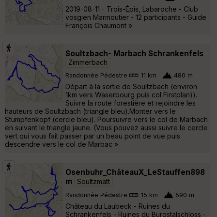
2019-08-11 - Trois-Épis, Labaroche - Club
vosgien Marmoutier - 12 participants - Guide :
François Chaumont »
Soultzbach- Marbach Schrankenfels
Zimmerbach
Randonnée Pédestre
11 km
480 m
Départ à la sortie de Soultzbach (environ
1km vers Waserbourg puis col Firstplan)).
Suivre la route forestière et rejoindre les
hauteurs de Soultzbach (triangle bleu).Monter vers le
Stumpfenkopf (cercle bleu). Poursuivre vers le col de Marbach
en suivant le triangle jaune. (Vous pouvez aussi suivre le cercle
vert qui vous fait passer par un beau point de vue puis
descendre vers le col de Marbac »
Osenbuhr_ChâteauX_LeStauffen898
m
Soultzmatt
Randonnée Pédestre
15 km
590 m
Château du Laubeck - Ruines du
Schrankenfels - Ruines du Burgstalschloss -