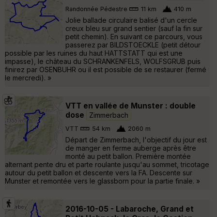
Randonnée Pédestre
11 km
410 m
Jolie ballade circulaire balisé d'un cercle
creux bleu sur grand sentier (sauf la fin sur
petit chemin). En suivant ce parcours, vous
passerez par BILDSTOECKLE (petit détour
possible par les ruines du haut HATTSTATT qui est une
impasse), le château du SCHRANKENFELS, WOLFSGRUB puis
finirez par OSENBUHR ou il est possible de se restaurer (fermé
le mercredi). »
VTT en vallée de Munster : double
dose
Zimmerbach
VTT
54 km
2060 m
Départ de Zimmerbach, l'objectif du jour est
de manger en ferme auberge après être
monté au petit ballon. Première montée
alternant pente dru et parte roulante jusqu'au sommet, tricotage
autour du petit ballon et descente vers la FA. Descente sur
Munster et remontée vers le glassborn pour la partie finale. »
2016-10-05 - Labaroche, Grand et