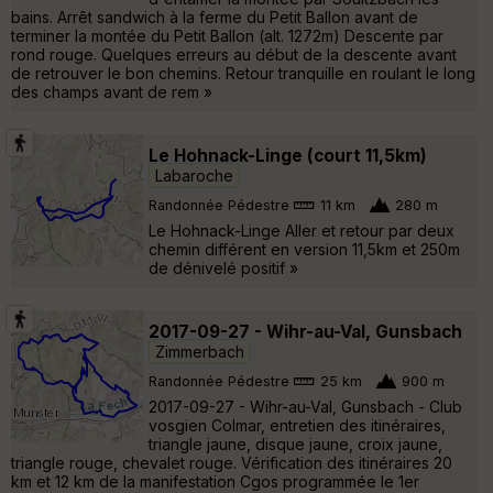
bains. Arrêt sandwich à la ferme du Petit Ballon avant de
terminer la montée du Petit Ballon (alt. 1272m) Descente par
rond rouge. Quelques erreurs au début de la descente avant
de retrouver le bon chemins. Retour tranquille en roulant le long
des champs avant de rem »
Le Hohnack-Linge (court 11,5km)
Labaroche
Randonnée Pédestre
11 km
280 m
Le Hohnack-Linge Aller et retour par deux
chemin différent en version 11,5km et 250m
de dénivelé positif »
2017-09-27 - Wihr-au-Val, Gunsbach
Zimmerbach
Randonnée Pédestre
25 km
900 m
2017-09-27 - Wihr-au-Val, Gunsbach - Club
vosgien Colmar, entretien des itinéraires,
triangle jaune, disque jaune, croix jaune,
triangle rouge, chevalet rouge. Vérification des itinéraires 20
km et 12 km de la manifestation Cgos programmée le 1er