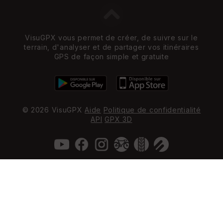
VisuGPX vous permet de créer, de suivre sur le
terrain, d'analyser et de partager vos itinéraires
GPS de façon simple et gratuite
© 2026 VisuGPX
Aide
Politique de confidentialité
API
GPX 3D