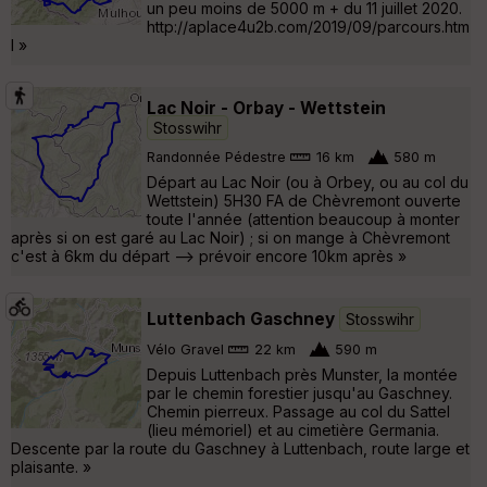
un peu moins de 5000 m + du 11 juillet 2020.
http://aplace4u2b.com/2019/09/parcours.htm
l »
Lac Noir - Orbay - Wettstein
Stosswihr
Randonnée Pédestre
16 km
580 m
Départ au Lac Noir (ou à Orbey, ou au col du
Wettstein) 5H30 FA de Chèvremont ouverte
toute l'année (attention beaucoup à monter
après si on est garé au Lac Noir) ; si on mange à Chèvremont
c'est à 6km du départ --> prévoir encore 10km après »
Luttenbach Gaschney
Stosswihr
Vélo Gravel
22 km
590 m
Depuis Luttenbach près Munster, la montée
par le chemin forestier jusqu'au Gaschney.
Chemin pierreux. Passage au col du Sattel
(lieu mémoriel) et au cimetière Germania.
Descente par la route du Gaschney à Luttenbach, route large et
plaisante. »