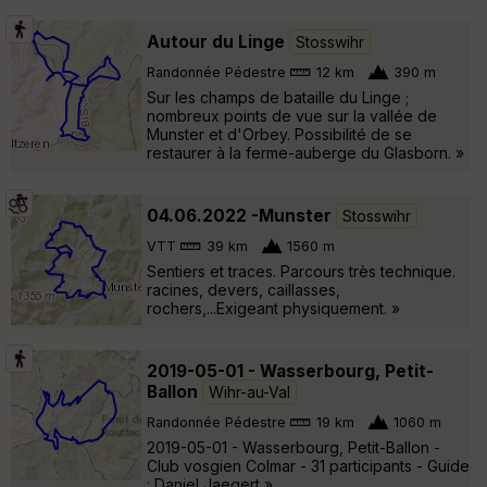
Autour du Linge
Stosswihr
Randonnée Pédestre
12 km
390 m
Sur les champs de bataille du Linge ;
nombreux points de vue sur la vallée de
Munster et d'Orbey. Possibilité de se
restaurer à la ferme-auberge du Glasborn. »
04.06.2022 -Munster
Stosswihr
VTT
39 km
1560 m
Sentiers et traces. Parcours très technique.
racines, devers, caillasses,
rochers,...Exigeant physiquement. »
2019-05-01 - Wasserbourg, Petit-
Ballon
Wihr-au-Val
Randonnée Pédestre
19 km
1060 m
2019-05-01 - Wasserbourg, Petit-Ballon -
Club vosgien Colmar - 31 participants - Guide
: Daniel Jaegert »