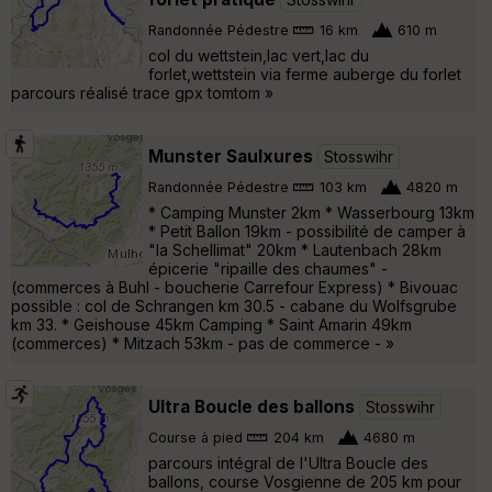
Randonnée Pédestre
16 km
610 m
col du wettstein,lac vert,lac du
forlet,wettstein via ferme auberge du forlet
parcours réalisé trace gpx tomtom »
Munster Saulxures
Stosswihr
Randonnée Pédestre
103 km
4820 m
* Camping Munster 2km * Wasserbourg 13km
* Petit Ballon 19km - possibilité de camper à
"la Schellimat" 20km * Lautenbach 28km
épicerie "ripaille des chaumes" -
(commerces à Buhl - boucherie Carrefour Express) * Bivouac
possible : col de Schrangen km 30.5 - cabane du Wolfsgrube
km 33. * Geishouse 45km Camping * Saint Amarin 49km
(commerces) * Mitzach 53km - pas de commerce - »
Ultra Boucle des ballons
Stosswihr
Course à pied
204 km
4680 m
parcours intégral de l'Ultra Boucle des
ballons, course Vosgienne de 205 km pour