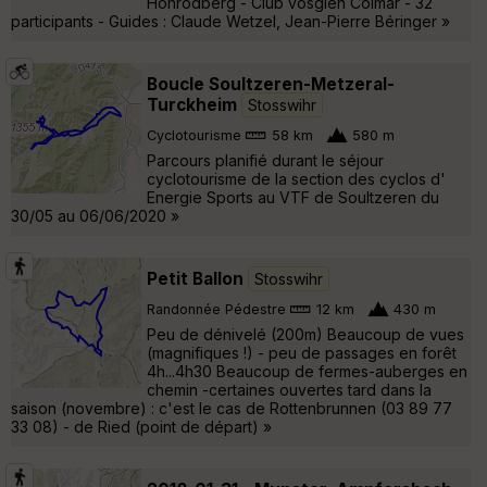
Hohrodberg - Club vosgien Colmar - 32
participants - Guides : Claude Wetzel, Jean-Pierre Béringer »
Boucle Soultzeren-Metzeral-
Turckheim
Stosswihr
Cyclotourisme
58 km
580 m
Parcours planifié durant le séjour
cyclotourisme de la section des cyclos d'
Energie Sports au VTF de Soultzeren du
30/05 au 06/06/2020 »
Petit Ballon
Stosswihr
Randonnée Pédestre
12 km
430 m
Peu de dénivelé (200m) Beaucoup de vues
(magnifiques !) - peu de passages en forêt
4h...4h30 Beaucoup de fermes-auberges en
chemin -certaines ouvertes tard dans la
saison (novembre) : c'est le cas de Rottenbrunnen (03 89 77
33 08) - de Ried (point de départ) »