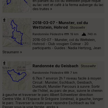
en partant du col du Wettstein pique-nique
au lac vert et café à la ferma auberge du lac
des truites »
2018-03-07 - Munster, col du
Wettstein, Hohrod
Stosswihr
Randonnée Pédestre
19 km
740 m
2018-03-07 - Munster, col du Wettstein,
Hohrod - Club vosgien Colmar - 20
participants - Guides : Nadia Hertzog, Jean
Straumann »
Randonnée du Geisbach
Stosswihr
Randonnée Pédestre
7 km
6.7km ? environ 2h ? niveau facile à moyen
Circuit : Munster, Eschbach, Geisbach,
Dumbuhl, Munster Parcours à suivre: Sortir
de l'hôtel, au parc de jeux, suivre le chemin
à gauche et traverser le parc Albert Schweitzer direction
Centre-Ville. A l'Espace St Grégoire (cinéma), à gauche, longer
le parc. Traverser la route pour rejoindre Eschbach au Val.
Passer sous la voie ferrée, après »