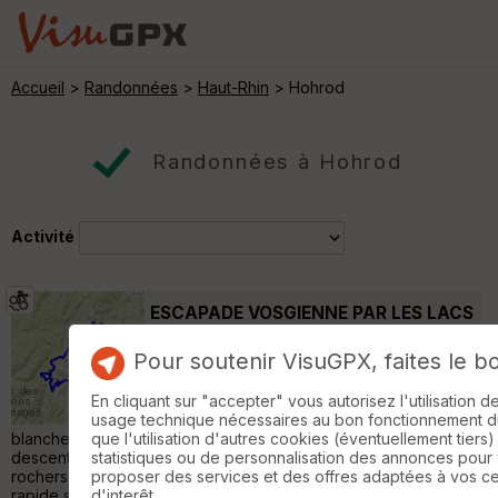
Accueil
>
Randonnées
>
Haut-Rhin
> Hohrod
Randonnées à Hohrod
Activité
ESCAPADE VOSGIENNE PAR LES LACS
Stosswihr
Pour soutenir VisuGPX, faites le b
VTT
63 km
1940 m
Escapade vosgienne départ munster -
En cliquant sur "accepter" vous autorisez l'utilisation 
Mittlach - crête - tourbière de Machais - lacs
usage technique nécessaires au bon fonctionnement du 
blanchemer et de la lande retour crête via schlucht puis
que l'utilisation d'autres cookies (éventuellement tiers)
descente technique avec portage ( un chouïa ) dans les
statistiques ou de personnalisation des annonces pour
rochers vers schupferen. Lac vert puis direction Forlet... retour
proposer des services et des offres adaptées à vos c
rapide sans monter au lac (orage et grêle ) ayant transformé les
d'interêt.