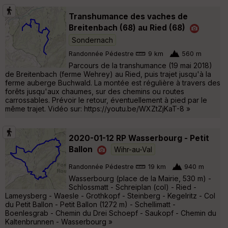
Transhumance des vaches de
Breitenbach (68) au Ried (68)
Sondernach
Randonnée Pédestre
9 km
560 m
Parcours de la transhumance (19 mai 2018)
de Breitenbach (ferme Wehrey) au Ried, puis trajet jusqu'à la
ferme auberge Buchwald. La montée est régulière à travers des
forêts jusqu'aux chaumes, sur des chemins ou routes
carrossables. Prévoir le retour, éventuellement à pied par le
même trajet. Vidéo sur: https://youtu.be/WXZtZjKaT-8 »
2020-01-12 RP Wasserbourg - Petit
Ballon
Wihr-au-Val
Randonnée Pédestre
19 km
940 m
Wasserbourg (place de la Mairie, 530 m) -
Schlossmatt - Schreiplan (col) - Ried -
Lameysberg - Waesle - Grothkopf - Steinberg - Kegelritz - Col
du Petit Ballon - Petit Ballon (1272 m) - Schellimatt -
Boenlesgrab - Chemin du Drei Schoepf - Saukopf - Chemin du
Kaltenbrunnen - Wasserbourg »