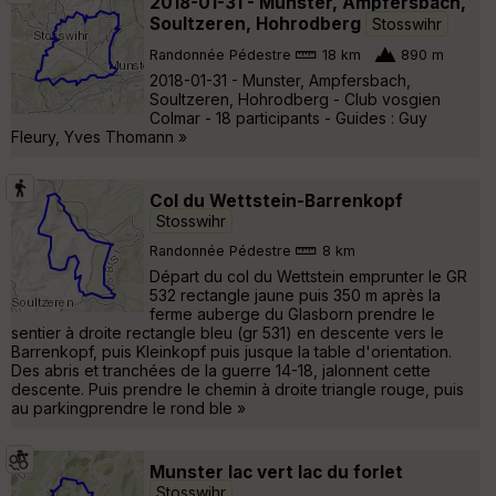
2018-01-31 - Munster, Ampfersbach,
Soultzeren, Hohrodberg
Stosswihr
Randonnée Pédestre
18 km
890 m
2018-01-31 - Munster, Ampfersbach,
Soultzeren, Hohrodberg - Club vosgien
Colmar - 18 participants - Guides : Guy
Fleury, Yves Thomann »
Col du Wettstein-Barrenkopf
Stosswihr
Randonnée Pédestre
8 km
Départ du col du Wettstein emprunter le GR
532 rectangle jaune puis 350 m après la
ferme auberge du Glasborn prendre le
sentier à droite rectangle bleu (gr 531) en descente vers le
Barrenkopf, puis Kleinkopf puis jusque la table d'orientation.
Des abris et tranchées de la guerre 14-18, jalonnent cette
descente. Puis prendre le chemin à droite triangle rouge, puis
au parkingprendre le rond ble »
Munster lac vert lac du forlet
Stosswihr