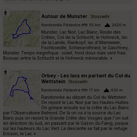
Autour de Munster
Stosswihr
Randonnée Pédestre
55 km
2420 m
Munster, Lac Noir, Lac Blanc, Route des
Crêtes, Col de la Schlucht, le Hohneck, lac
de la Lande, Rainkopf, lac d'Altenweier,
Fischboedle, Schiessrothried, le Gaschney,
Munster. Temps magnifique : soleil, fond doux mais vent frais.
Bivouac entre la Schlucht et le Hohneck mémorable. »
Orbey - Les lacs en partant du Col du
Wettstein
Stosswihr
Randonnée Pédestre
17 km
430 m
Randonnée au départ du Col du Wettstein
On rejoint le Lac Noir par les Hautes-Huttes.
On grimpe ensuite sur la crête du Lac Blanc
par l'Observatoire Belmont. De là on va à la source du Lac
Blanc puis on rejoint la Grande Crête des Vosges que l'on suit
en direction du sud, en passant par le Gazon du Faing, jusque
sur les hauteurs du Lac Vert. La descente se fait par le refuge
Ericson, le Lac »