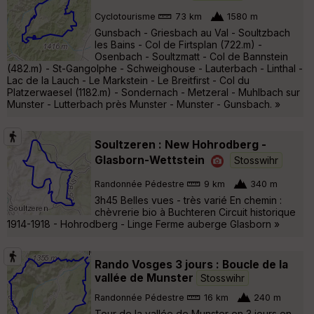
Cyclotourisme
73 km
1580 m
Gunsbach - Griesbach au Val - Soultzbach
les Bains - Col de Firtsplan (722.m) -
Osenbach - Soultzmatt - Col de Bannstein
(482.m) - St-Gangolphe - Schweighouse - Lauterbach - Linthal -
Lac de la Lauch - Le Markstein - Le Breitfirst - Col du
Platzerwaesel (1182.m) - Sondernach - Metzeral - Muhlbach sur
Munster - Lutterbach près Munster - Munster - Gunsbach. »
Soultzeren : New Hohrodberg -
Glasborn-Wettstein
Stosswihr
Randonnée Pédestre
9 km
340 m
3h45 Belles vues - très varié En chemin :
chèvrerie bio à Buchteren Circuit historique
1914-1918 - Hohrodberg - Linge Ferme auberge Glasborn »
Rando Vosges 3 jours : Boucle de la
vallée de Munster
Stosswihr
Randonnée Pédestre
16 km
240 m
Tour de la vallée de Munster en 3 jours en