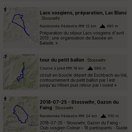
Lacs vosgiens, préparation, Lac Blanc
Stosswihr
Randonnée Pédestre
12 km
460 m
Préparation du séjour Lacs vosgiens d'avril
2013 ; une organisation de Bassée en
Balade. »
tour du petit ballon
Stosswihr
Course à pied
18 km
680 m
circuit en boucle départ de Eschbach-au-Val,
contournement du petit ballon par l est
jusqu'au Hilsen puis retour par l ouest »
2018-07-25 - Stosswihr, Gazon du
Faing
Stosswihr
Randonnée Pédestre
24 km
1110 m
2018-07-25 - Stosswihr, Gazon du Faing -
Club vosgien Colmar - 16 participants - Guide