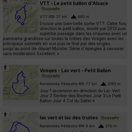
VTT - Le petit ballon d'Alsace
Stosswihr
VTT
27 km
960 m
Encore une bien belle sortie VTT. Cette fois,
direction le petit ballon, monté par DFCI puis
superbe passage dans les chaumes avec un
panorama grandiose sur toutes la crêtes des Vosges avec les
principaux sommets en vue puis le final par des singles
jusqu'au point de départ Munster. Série d'épingles à savourer
sans modération. Excellent. »
Vosges - Lac vert - Petit Ballon
Stosswihr
Randonnée Pédestre
77 km
3180 m
Jour 1 ascension en direction du Lac Vert
Jour 2 Sentier des Roches Jour 3 Le Petit
Ballon Jour 4 Col du Sattel »
lac vert et lac des truites
Stosswihr
Randonnée Pédestre
8 km
370 m