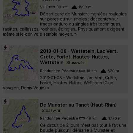
VTT
39 km
1590 m
Départ gare de Munster ; montées roulables
sur pistes ou sur singles ; descentes sur
traces enduro ou singles très techniques,
racines, caillasses, rochers, épingles.. Physiquement exigeant
même si le dénivelé semble moyen. »
2013-01-08 - Wettstein, Lac Vert,
Crête, Forlet, Hautes-Huttes,
Wettstein
Stosswihr
Randonnée Pédestre
18 km
620 m
2013-01-08 - Wettstein, Lac Vert, Crête,
Forlet, Hautes-Huttes, Wettstein (Club
vosgien, Denis Vouin) »
De Munster au Tanet (Haut-Rhin)
Stosswihr
Randonnée Pédestre
49 km
1770 m
Ce circuit de 2 jours n'est pas tout à fait une
boucle puisqu'il démarre à Munster et