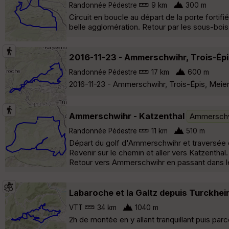
Randonnée Pédestre
9 km
300 m
Circuit en boucle au départ de la porte forti
belle agglomération. Retour par les sous-bois 
2016-11-23 - Ammerschwihr, Trois-Épi
Randonnée Pédestre
17 km
600 m
2016-11-23 - Ammerschwihr, Trois-Épis, Meierh
Ammerschwihr - Katzenthal
Ammersch
Randonnée Pédestre
11 km
510 m
Départ du golf d'Ammerschwihr et traversée du 
Revenir sur le chemin et aller vers Katzenthal
Retour vers Ammerschwihr en passant dans l
Labaroche et la Galtz depuis Turckhei
VTT
34 km
1040 m
2h de montée en y allant tranquillant puis par