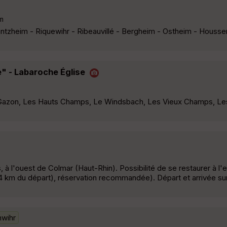
m
ntzheim - Riquewihr - Ribeauvillé - Bergheim - Ostheim - Housse
" - Labaroche Église
e Gazon, Les Hauts Champs, Le Windsbach, Les Vieux Champs, L
, à l'ouest de Colmar (Haut-Rhin). Possibilité de se restaurer à l'
,44 km du départ), réservation recommandée). Départ et arrivée sur
wihr