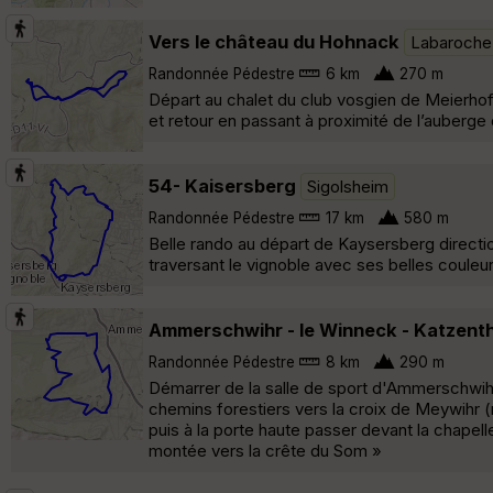
Vers le château du Hohnack
Labaroche
Randonnée Pédestre
6 km
270 m
Départ au chalet du club vosgien de Meierhof
et retour en passant à proximité de l’auberge
54- Kaisersberg
Sigolsheim
Randonnée Pédestre
17 km
580 m
Belle rando au départ de Kaysersberg directio
traversant le vignoble avec ses belles couleur
Ammerschwihr - le Winneck - Katzenth
Randonnée Pédestre
8 km
290 m
Démarrer de la salle de sport d'Ammerschwihr
chemins forestiers vers la croix de Meywihr (
puis à la porte haute passer devant la chapell
montée vers la crête du Som »