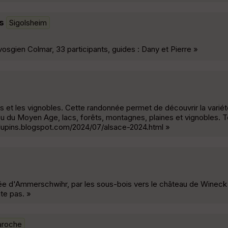
s
Sigolsheim
vosgien Colmar, 33 participants, guides : Dany et Pierre »
s et les vignobles. Cette randonnée permet de découvrir la vari
ou du Moyen Age, lacs, forêts, montagnes, plaines et vignobles. T
-lupins.blogspot.com/2024/07/alsace-2024.html »
ifiée d'Ammerschwihr, par les sous-bois vers le château de Wineck
ite pas. »
aroche