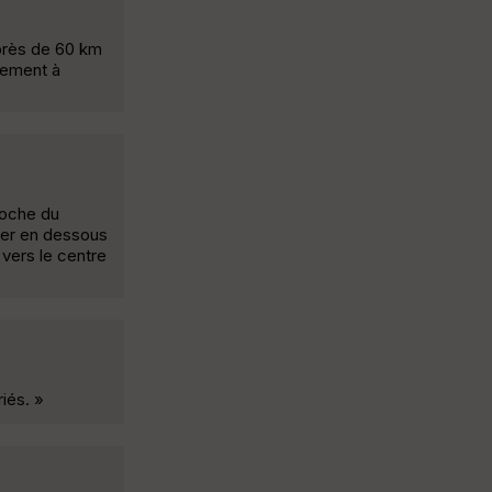
 près de 60 km
alement à
 Roche du
sser en dessous
 vers le centre
iés. »