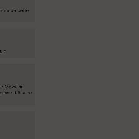
ersée de cette
ou »
 de Mevwihr.
plaine d'Alsace.