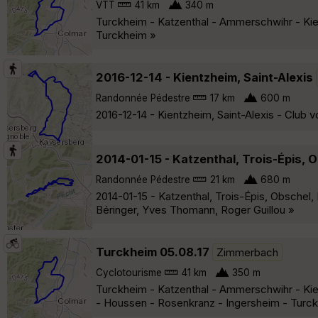
VTT
41 km
340 m
Turckheim - Katzenthal - Ammerschwihr - Kie
Turckheim »
2016-12-14 - Kientzheim, Saint-Alexis
Randonnée Pédestre
17 km
600 m
2016-12-14 - Kientzheim, Saint-Alexis - Club 
2014-01-15 - Katzenthal, Trois-Épis,
Randonnée Pédestre
21 km
680 m
2014-01-15 - Katzenthal, Trois-Épis, Obschel
Béringer, Yves Thomann, Roger Guillou »
Turckheim 05.08.17
Zimmerbach
Cyclotourisme
41 km
350 m
Turckheim - Katzenthal - Ammerschwihr - Kie
- Houssen - Rosenkranz - Ingersheim - Turc