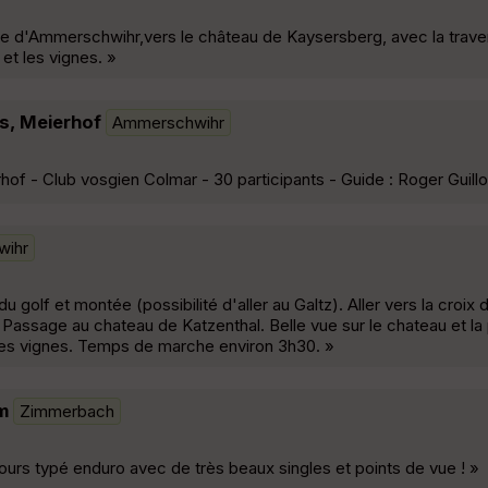
fiée d'Ammerschwihr,vers le château de Kaysersberg, avec la trav
et les vignes. »
s, Meierhof
Ammerschwihr
of - Club vosgien Colmar - 30 participants - Guide : Roger Guill
wihr
golf et montée (possibilité d'aller au Galtz). Aller vers la croix
. Passage au chateau de Katzenthal. Belle vue sur le chateau et la 
es vignes. Temps de marche environ 3h30. »
m
Zimmerbach
cours typé enduro avec de très beaux singles et points de vue ! »