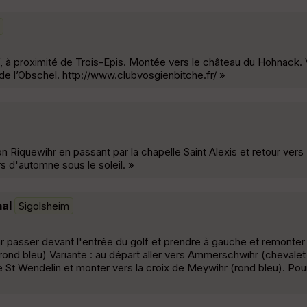
, à proximité de Trois-Epis. Montée vers le château du Hohnack. V
 de l’Obschel. http://www.clubvosgienbitche.fr/ »
n Riquewihr en passant par la chapelle Saint Alexis et retour ver
s d'automne sous le soleil. »
al
Sigolsheim
 passer devant l'entrée du golf et prendre à gauche et remonter
rond bleu) Variante : au départ aller vers Ammerschwihr (chevalet
e St Wendelin et monter vers la croix de Meywihr (rond bleu). Pour