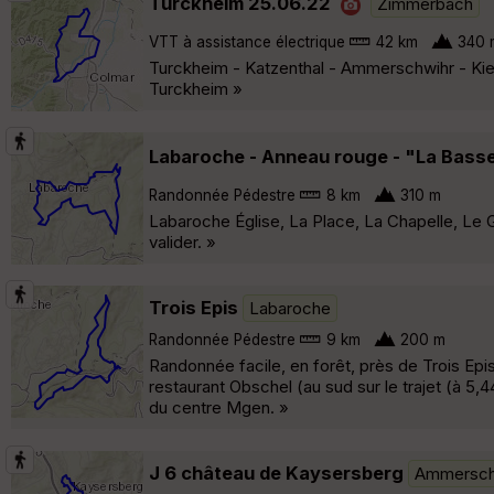
Turckheim 25.06.22
Zimmerbach
VTT à assistance électrique
42 km
340 
Turckheim - Katzenthal - Ammerschwihr - Kie
Turckheim »
Labaroche - Anneau rouge - "La Basse
Randonnée Pédestre
8 km
310 m
Labaroche Église, La Place, La Chapelle, L
valider. »
Trois Epis
Labaroche
Randonnée Pédestre
9 km
200 m
Randonnée facile, en forêt, près de Trois Epis
restaurant Obschel (au sud sur le trajet (à 5
du centre Mgen. »
J 6 château de Kaysersberg
Ammersch