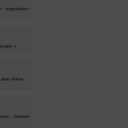
n - Ingersheim -
Thomann »
 Jean-Pierre
nheim - Ostheim