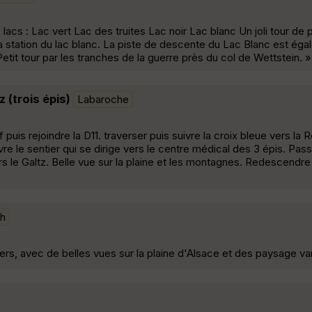
s lacs : Lac vert Lac des truites Lac noir Lac blanc Un joli tour de
la station du lac blanc. La piste de descente du Lac Blanc est ég
Petit tour par les tranches de la guerre près du col de Wettstein. »
 (trois épis)
Labaroche
puis rejoindre la D11. traverser puis suivre la croix bleue vers la
e le sentier qui se dirige vers le centre médical des 3 épis. Pa
ers le Galtz. Belle vue sur la plaine et les montagnes. Redescendre
h
ers, avec de belles vues sur la plaine d'Alsace et des paysage var