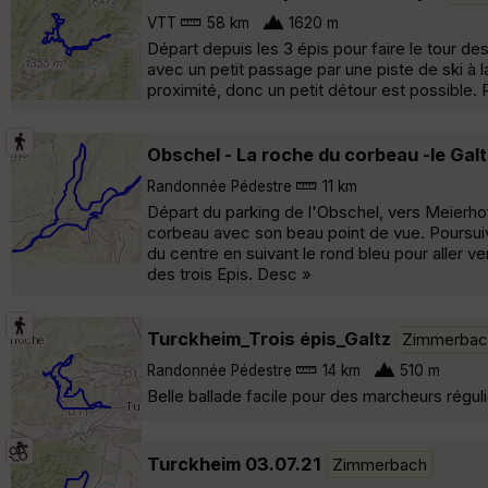
VTT
58 km
1620 m
Départ depuis les 3 épis pour faire le tour de
avec un petit passage par une piste de ski à 
proximité, donc un petit détour est possible. 
Obschel - La roche du corbeau -le Galtz
Randonnée Pédestre
11 km
Départ du parking de l'Obschel, vers Meierhof 
corbeau avec son beau point de vue. Poursuivr
du centre en suivant le rond bleu pour aller v
des trois Epis. Desc »
Turckheim_Trois épis_Galtz
Zimmerbac
Randonnée Pédestre
14 km
510 m
Belle ballade facile pour des marcheurs réguli
Turckheim 03.07.21
Zimmerbach