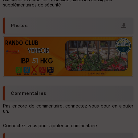
ur
supplémentaires de sécurité
Photos
Ep
ai
ss
eu
r
Tr
an
sp
ar
en
Commentaires
ce
Pas encore de commentaire, connectez-vous pour en ajouter
un.
Po
int
illé
Connectez-vous pour ajouter un commentaire
s