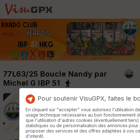
77L63/25 Boucle Nandy par
Michel G IBP 51
Pour soutenir VisuGPX, faites le b
En cliquant sur "accepter" vous autorisez l'utilisation 
usage technique nécessaires au bon fonctionnement du 
que l'utilisation d'autres cookies (éventuellement tiers)
statistiques ou de personnalisation des annonces pour
proposer des services et des offres adaptées à vos c
d'interêt.