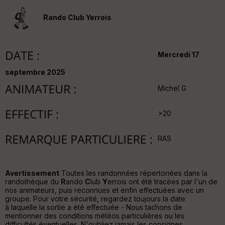
v
er
Rando Club Yerrois
tu
re
IG
N
Mercredi 17
Aff
ic
septembre 2025
he
Michel G
r
d
é
>20
p
ar
t
RAS
ar
ri
v
Avertissement
Toutes les randonnées répertoriées dans la
é
randothèque du
R
ando
C
lub
Y
errois ont été tracées par l'un de
e
nos animateurs, puis reconnues et enfin effectuées avec un
groupe. Pour votre sécurité, regardez toujours la date
C
à laquelle la sortie a été effectuée - Nous tachons de
ou
mentionner des conditions météos particulières ou les
le
difficultés éventuelles. N'oubliez jamais les consignes