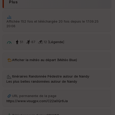
Plus
S
e
n
s
Affichée 152 fois et téléchargée 20 fois depuis le 17.09.25
20:06
St
re
51
67
12 [
Légende
]
et
Vi
e
w
Afficher la météo au départ (Météo Blue)
Itinéraires Randonnée Pédestre autour de
Nandy
·
Les plus belles randonnées autour de Nandy
URL permanente de la page
https://www.visugpx.com/C22a0Qr6Ja