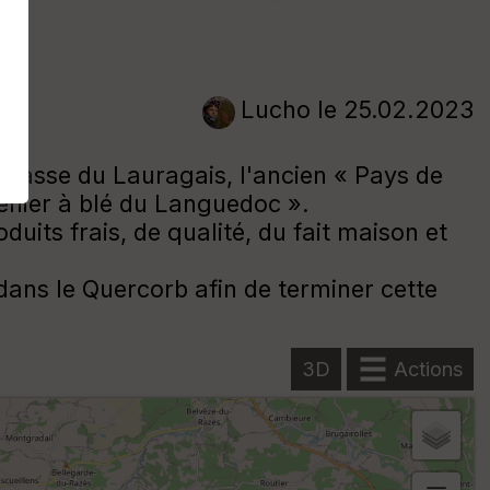
Lucho
le 25.02.2023
e basse du Lauragais, l'ancien « Pays de
grenier à blé du Languedoc ».
its frais, de qualité, du fait maison et
dans le Quercorb afin de terminer cette
3D
Actions