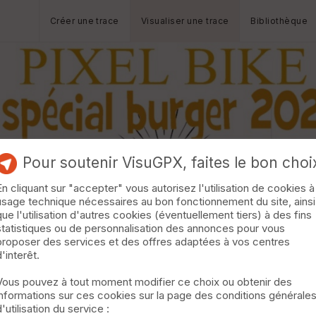
Créer une trace
Visualiser une trace
Bibliothèque
Pour soutenir VisuGPX, faites le bon choi
En cliquant sur "accepter" vous autorisez l'utilisation de cookies à
usage technique nécessaires au bon fonctionnement du site, ainsi
que l'utilisation d'autres cookies (éventuellement tiers) à des fins
statistiques ou de personnalisation des annonces pour vous
proposer des services et des offres adaptées à vos centres
d'interêt.
Vous pouvez à tout moment modifier ce choix ou obtenir des
informations sur ces cookies sur la page des conditions générale
d'utilisation du service :