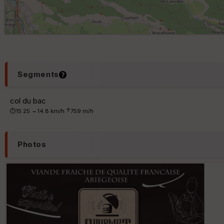
Segments
col du bac
↑
→
⏱15:25
14.8 km/h
759 m/h
Photos