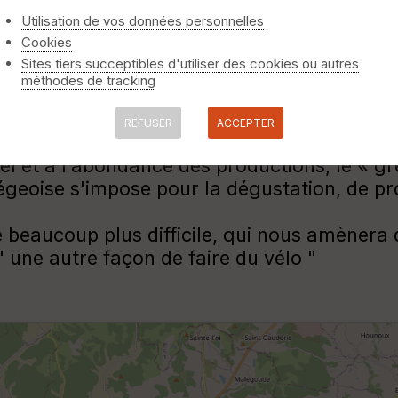
Utilisation de vos données personnelles
Cookies
Sites tiers succeptibles d'utiliser des cookies ou autres
méthodes de tracking
REFUSER
ACCEPTER
chauffement, le parcours passe dans la parti
stel et à l’abondance des productions, le « 
eoise s'impose pour la dégustation, de produ
e beaucoup plus difficile, qui nous amènera 
 une autre façon de faire du vélo "