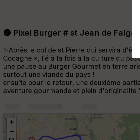
🟢 Pixel Burger # st Jean de Falga
✨Après le col de st Pierre qui servira d'é
Cocagne », lié à la fois à la culture du pa
une pause au Burger Gourmet en terre ariég
surtout une viande du pays !
ensuite pour le retour, une deuxième parti
aventure gourmande et plein d'originalité "
+
m
+
−