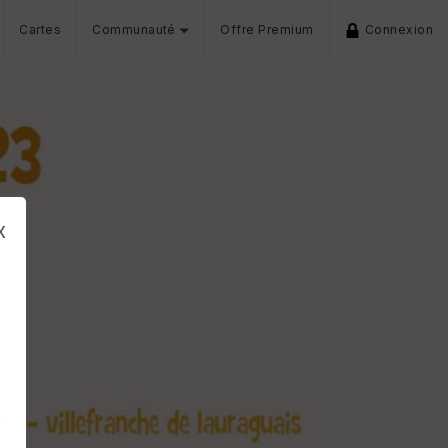
Cartes
Communauté
Offre Premium
Connexion
x
s