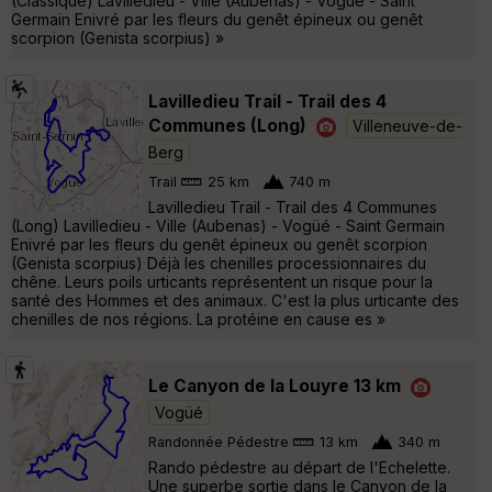
(Classique) Lavilledieu - Ville (Aubenas) - Vogüé - Saint
Germain Enivré par les fleurs du genêt épineux ou genêt
scorpion (Genista scorpius) »
Lavilledieu Trail - Trail des 4
Communes (Long)
Villeneuve-de-
Berg
Trail
25 km
740 m
Lavilledieu Trail - Trail des 4 Communes
(Long) Lavilledieu - Ville (Aubenas) - Vogüé - Saint Germain
Enivré par les fleurs du genêt épineux ou genêt scorpion
(Genista scorpius) Déjà les chenilles processionnaires du
chêne. Leurs poils urticants représentent un risque pour la
santé des Hommes et des animaux. C'est la plus urticante des
chenilles de nos régions. La protéine en cause es »
Le Canyon de la Louyre 13 km
Vogüé
Randonnée Pédestre
13 km
340 m
Rando pédestre au départ de l'Echelette.
Une superbe sortie dans le Canyon de la