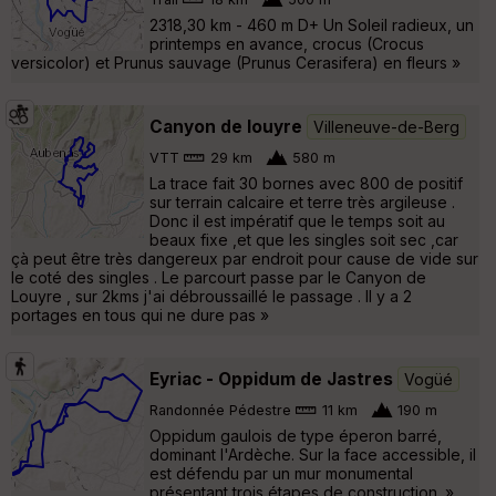
Trail
18 km
500 m
2318,30 km - 460 m D+ Un Soleil radieux, un
printemps en avance, crocus (Crocus
versicolor) et Prunus sauvage (Prunus Cerasifera) en fleurs »
Canyon de louyre
Villeneuve-de-Berg
VTT
29 km
580 m
La trace fait 30 bornes avec 800 de positif
sur terrain calcaire et terre très argileuse .
Donc il est impératif que le temps soit au
beaux fixe ,et que les singles soit sec ,car
çà peut être très dangereux par endroit pour cause de vide sur
le coté des singles . Le parcourt passe par le Canyon de
Louyre , sur 2kms j'ai débroussaillé le passage . Il y a 2
portages en tous qui ne dure pas »
Eyriac - Oppidum de Jastres
Vogüé
Randonnée Pédestre
11 km
190 m
Oppidum gaulois de type éperon barré,
dominant l'Ardèche. Sur la face accessible, il
est défendu par un mur monumental
présentant trois étapes de construction. »