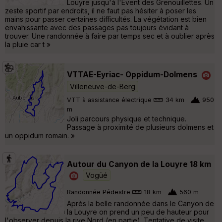
Louyre jusqu'à l'Event des Grenouillettes. Un
zeste sportif par endroits, il ne faut pas hésiter à poser les
mains pour passer certaines difficultés. La végétation est bien
envahissante avec des passages pas toujours évidant à
trouver. Une randonnée à faire par temps sec et à oublier après
la pluie car t »
VTTAE-Eyriac- Oppidum-Dolmens
Villeneuve-de-Berg
VTT à assistance électrique
34 km
950
m
Joli parcours physique et technique.
Passage à proximité de plusieurs dolmens et
un oppidum romain. »
Autour du Canyon de la Louyre 18 km
Vogüé
Randonnée Pédestre
18 km
560 m
Après la belle randonnée dans le Canyon de
la Louyre on prend un peu de hauteur pour
l'observer depuis la rive Nord (en partie). Tentative de visite