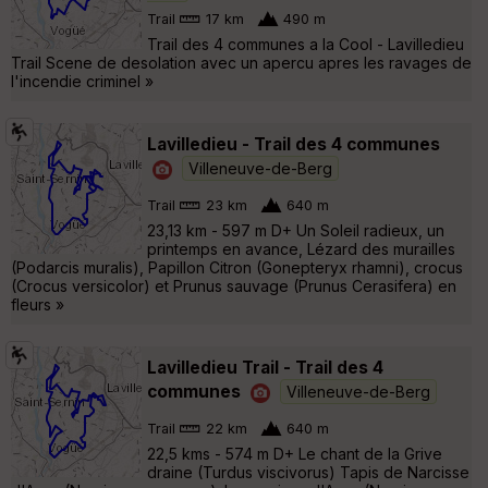
Trail
17 km
490 m
Trail des 4 communes a la Cool - Lavilledieu
Trail Scene de desolation avec un apercu apres les ravages de
l'incendie criminel »
Lavilledieu - Trail des 4 communes
Villeneuve-de-Berg
Trail
23 km
640 m
23,13 km - 597 m D+ Un Soleil radieux, un
printemps en avance, Lézard des murailles
(Podarcis muralis), Papillon Citron (Gonepteryx rhamni), crocus
(Crocus versicolor) et Prunus sauvage (Prunus Cerasifera) en
fleurs »
Lavilledieu Trail - Trail des 4
communes
Villeneuve-de-Berg
Trail
22 km
640 m
22,5 kms - 574 m D+ Le chant de la Grive
draine (Turdus viscivorus) Tapis de Narcisse