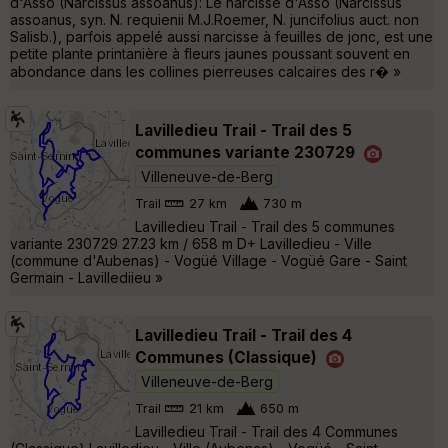
d'Asso (Narcissus assoanus): Le narcisse d'Asso (Narcissus
assoanus, syn. N. requienii M.J.Roemer, N. juncifolius auct. non
Salisb.), parfois appelé aussi narcisse à feuilles de jonc, est une
petite plante printanière à fleurs jaunes poussant souvent en
abondance dans les collines pierreuses calcaires des r� »
Lavilledieu Trail - Trail des 5
communes variante 230729
Villeneuve-de-Berg
Trail
27 km
730 m
Lavilledieu Trail - Trail des 5 communes
variante 230729 27.23 km / 658 m D+ Lavilledieu - Ville
(commune d'Aubenas) - Vogüé Village - Vogüé Gare - Saint
Germain - Lavillediieu »
Lavilledieu Trail - Trail des 4
Communes (Classique)
Villeneuve-de-Berg
Trail
21 km
650 m
Lavilledieu Trail - Trail des 4 Communes