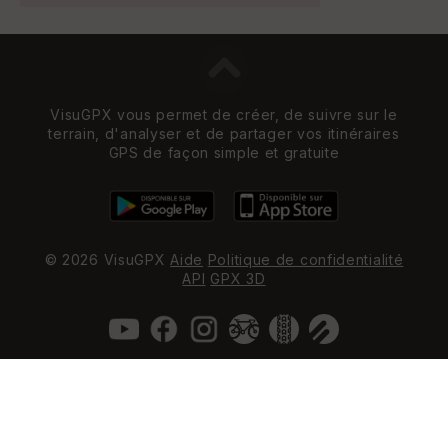
VisuGPX vous permet de créer, de suivre sur le
terrain, d'analyser et de partager vos itinéraires
GPS de façon simple et gratuite
© 2026 VisuGPX
Aide
Politique de confidentialité
API
GPX 3D