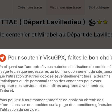
Créer une trace
Visualiser une trace
Bibliothèque
TTAE ( Départ Lavilledieu )
le centenier et Mirabel au Départ de Lavill
Pour soutenir VisuGPX, faites le bon choi
En cliquant sur "accepter" vous autorisez l'utilisation de cookies à
usage technique nécessaires au bon fonctionnement du site, ainsi
que l'utilisation d'autres cookies (éventuellement tiers) à des fins
statistiques ou de personnalisation des annonces pour vous
proposer des services et des offres adaptées à vos centres
d'interêt.
Vous pouvez à tout moment modifier ce choix ou obtenir des
informations sur ces cookies sur la page des conditions générale
d'utilisation du service :