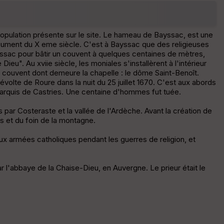
he
r
d
é
population présente sur le site. Le hameau de Bayssac, est une
p
ocument du X eme siècle. C'est à Bayssac que des religieuses
ar
yssac pour bâtir un couvent à quelques centaines de mètres,
t
eu". Au xviie siècle, les moniales s'installèrent à l'intérieur
un couvent dont demeure la chapelle : le dôme Saint-Benoît.
ar
 révolte de Roure dans la nuit du 25 juillet 1670. C'est aux abords
ri
marquis de Castries. Une centaine d'hommes fut tuée.
v
é
 par Costeraste et la vallée de l'Ardèche. Avant la création de
e
s et du foin de la montagne.
C
s aux armées catholiques pendant les guerres de religion, et
ou
le
ur
ar l'abbaye de la Chaise-Dieu, en Auvergne. Le prieur était le
E