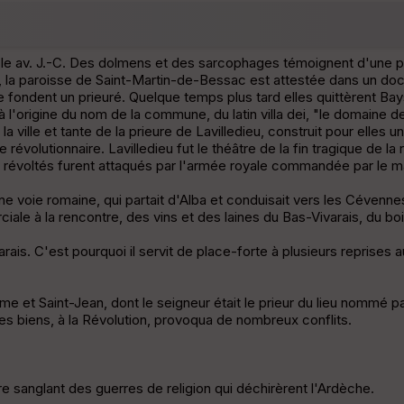
iècle av. J.-C. Des dolmens et des sarcophages témoignent d'une 
fet, la paroisse de Saint-Martin-de-Bessac est attestée dans un d
fondent un prieuré. Quelque temps plus tard elles quittèrent Ba
l'origine du nom de la commune, du latin villa dei, "le domaine de Di
ville et tante de la prieure de Lavilledieu, construit pour elles 
révolutionnaire. Lavilledieu fut le théâtre de la fin tragique de la
s révoltés furent attaqués par l'armée royale commandée par le 
e voie romaine, qui partait d'Alba et conduisait vers les Cévennes
le à la rencontre, des vins et des laines du Bas-Vivarais, du boi
ivarais. C'est pourquoi il servit de place-forte à plusieurs reprise
me et Saint-Jean, dont le seigneur était le prieur du lieu nommé p
ses biens, à la Révolution, provoqua de nombreux conflits.
re sanglant des guerres de religion qui déchirèrent l'Ardèche.