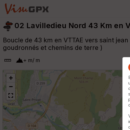
02 Lavilledieu Nord 43 Km en V
Boucle de 43 km en VTTAE vers saint jean 
goudronnés et chemins de terre )
+
m
/
m
+
−