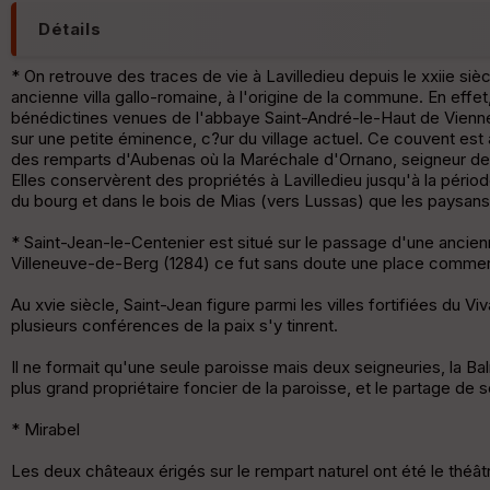
Détails
* On retrouve des traces de vie à Lavilledieu depuis le xxiie s
ancienne villa gallo-romaine, à l'origine de la commune. En ef
bénédictines venues de l'abbaye Saint-André-le-Haut de Vienne 
sur une petite éminence, c?ur du village actuel. Ce couvent est à 
des remparts d'Aubenas où la Maréchale d'Ornano, seigneur de la 
Elles conservèrent des propriétés à Lavilledieu jusqu'à la période 
du bourg et dans le bois de Mias (vers Lussas) que les paysan
* Saint-Jean-le-Centenier est situé sur le passage d'une ancienn
Villeneuve-de-Berg (1284) ce fut sans doute une place commercia
Au xvie siècle, Saint-Jean figure parmi les villes fortifiées du V
plusieurs conférences de la paix s'y tinrent.
Il ne formait qu'une seule paroisse mais deux seigneuries, la Bal
plus grand propriétaire foncier de la paroisse, et le partage de 
* Mirabel
Les deux châteaux érigés sur le rempart naturel ont été le théât