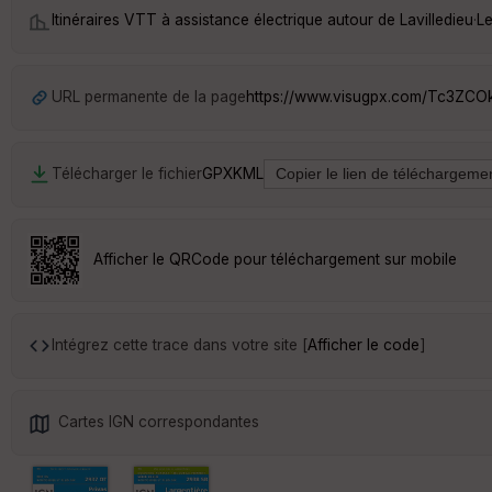
Itinéraires VTT à assistance électrique autour de
Lavilledieu
·
Le
URL permanente de la page
https://www.visugpx.com/Tc3ZC
Télécharger le fichier
GPX
KML
Afficher le QRCode pour téléchargement sur mobile
Intégrez cette trace dans votre site [
Afficher le code
]
Cartes IGN correspondantes