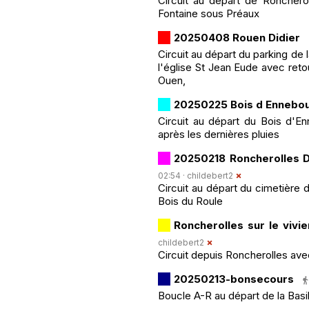
Circuit au départ de Ronchero
Fontaine sous Préaux
20250408 Rouen Didier
Circuit au départ du parking de
l'église St Jean Eude avec reto
Ouen,
20250225 Bois d Ennebo
Circuit au départ du Bois d'E
après les dernières pluies
20250218 Roncherolles D
02:54 ·
childebert2
Circuit au départ du cimetière 
Bois du Roule
Roncherolles sur le vivie
childebert2
Circuit depuis Roncherolles ave
20250213-bonsecours
Boucle A-R au départ de la Basi