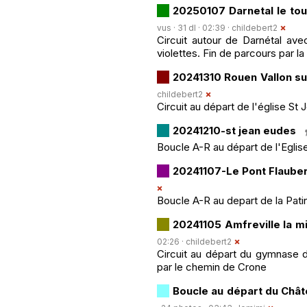
20250107 Darnetal le tou
vus · 31 dl · 02:39 ·
childebert2
Circuit autour de Darnétal ave
violettes. Fin de parcours par la
20241310 Rouen Vallon su
childebert2
Circuit au départ de l'église St
20241210-st jean eudes
Boucle A-R au départ de l'Eglis
20241107-Le Pont Flaube
Boucle A-R au depart de la Pat
20241105 Amfreville la m
02:26 ·
childebert2
Circuit au départ du gymnase d
par le chemin de Crone
Boucle au départ du Chât