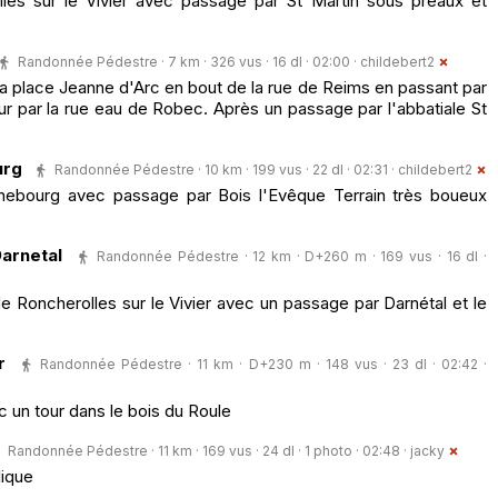
lles sur le Vivier avec passage par St Martin sous préaux et
Randonnée Pédestre · 7 km · 326 vus · 16 dl · 02:00 ·
childebert2
 la place Jeanne d'Arc en bout de la rue de Reims en passant par
ur par la rue eau de Robec. Après un passage par l'abbatiale St
urg
Randonnée Pédestre · 10 km · 199 vus · 22 dl · 02:31 ·
childebert2
nnebourg avec passage par Bois l'Evêque Terrain très boueux
arnetal
Randonnée Pédestre · 12 km · D+260 m · 169 vus · 16 dl ·
de Roncherolles sur le Vivier avec un passage par Darnétal et le
r
Randonnée Pédestre · 11 km · D+230 m · 148 vus · 23 dl · 02:42 ·
c un tour dans le bois du Roule
Randonnée Pédestre · 11 km · 169 vus · 24 dl · 1 photo · 02:48 ·
jacky
lique