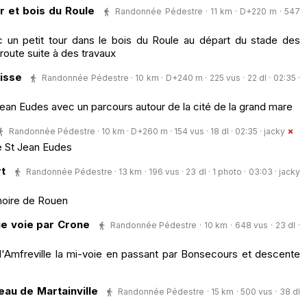
r et bois du Roule
Randonnée Pédestre · 11 km · D+220 m · 547
c un petit tour dans le bois du Roule au départ du stade des
 route suite à des travaux
isse
Randonnée Pédestre · 10 km · D+240 m · 225 vus · 22 dl · 02:35 ·
 Jean Eudes avec un parcours autour de la cité de la grand mare
Randonnée Pédestre · 10 km · D+260 m · 154 vus · 18 dl · 02:35 ·
jacky
e St Jean Eudes
rt
Randonnée Pédestre · 13 km · 196 vus · 23 dl · 1 photo · 03:03 ·
jacky
inoire de Rouen
ie voie par Crone
Randonnée Pédestre · 10 km · 648 vus · 23 dl ·
'Amfreville la mi-voie en passant par Bonsecours et descente
eau de Martainville
Randonnée Pédestre · 15 km · 500 vus · 38 dl