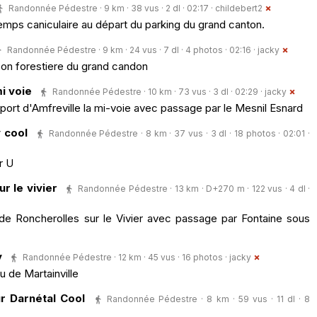
Randonnée Pédestre · 9 km · 38 vus · 2 dl · 02:17 ·
childebert2
 temps caniculaire au départ du parking du grand canton.
Randonnée Pédestre · 9 km · 24 vus · 7 dl · 4 photos · 02:16 ·
jacky
son forestiere du grand candon
i voie
Randonnée Pédestre · 10 km · 73 vus · 3 dl · 02:29 ·
jacky
 sport d'Amfreville la mi-voie avec passage par le Mesnil Esnard
 cool
Randonnée Pédestre · 8 km · 37 vus · 3 dl · 18 photos · 02:01 ·
r U
r le vivier
Randonnée Pédestre · 13 km · D+270 m · 122 vus · 4 dl ·
 de Roncherolles sur le Vivier avec passage par Fontaine sous
y
Randonnée Pédestre · 12 km · 45 vus · 16 photos ·
jacky
 de Martainville
r Darnétal Cool
Randonnée Pédestre · 8 km · 59 vus · 11 dl · 8