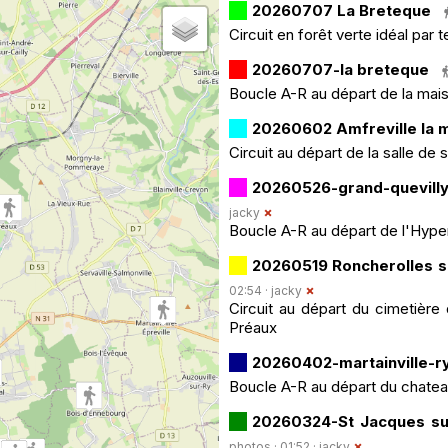
20260707 La Breteque
Circuit en forêt verte idéal par
20260707-la breteque
Boucle A-R au départ de la mai
20260602 Amfreville la m
Circuit au départ de la salle de
20260526-grand-quevilly
jacky
Boucle A-R au départ de l'Hype
20260519 Roncherolles su
02:54 ·
jacky
Circuit au départ du cimetière
Préaux
20260402-martainville-r
Boucle A-R au départ du chateau
20260324-St Jacques su
photos · 01:52 ·
jacky