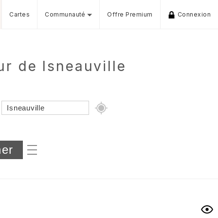
Cartes
Communauté
Offre Premium
Connexion
r de Isneauville
Dénivelé min/max
iers