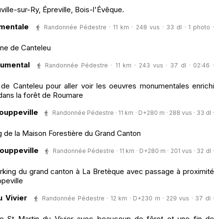
ille-sur-Ry, Épreville, Bois-l'Évêque.
mentale
Randonnée Pédestre · 11 km · 248 vus · 33 dl · 1 photo ·
ine de Canteleu
umental
Randonnée Pédestre · 11 km · 243 vus · 37 dl · 02:46 ·
e de Canteleu pour aller voir les oeuvres monumentales enrichi
ans la forêt de Roumare
ouppeville
Randonnée Pédestre · 11 km · D+280 m · 288 vus · 33 dl ·
g de la Maison Forestière du Grand Canton
ouppeville
Randonnée Pédestre · 11 km · D+280 m · 201 vus · 32 dl ·
parking du grand canton à La Bretèque avec passage à proximité
peville
 Vivier
Randonnée Pédestre · 12 km · D+230 m · 229 vus · 37 dl ·
 de St Martin du Vivier avec beaucoup de fôret et une fin de