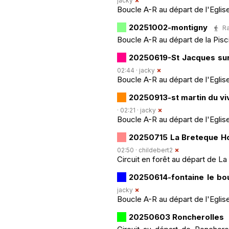
jacky
Boucle A-R au départ de l'Eglis
20251002-montigny
Ra
Boucle A-R au départ de la Pis
20250619-St Jacques sur
02:44 ·
jacky
Boucle A-R au départ de l'Eglis
20250913-st martin du vi
· 02:21 ·
jacky
Boucle A-R au départ de l'Eglis
20250715 La Breteque Ho
02:50 ·
childebert2
Circuit en forêt au départ de L
20250614-fontaine le bo
jacky
Boucle A-R au départ de l'Eglis
20250603 Roncherolles