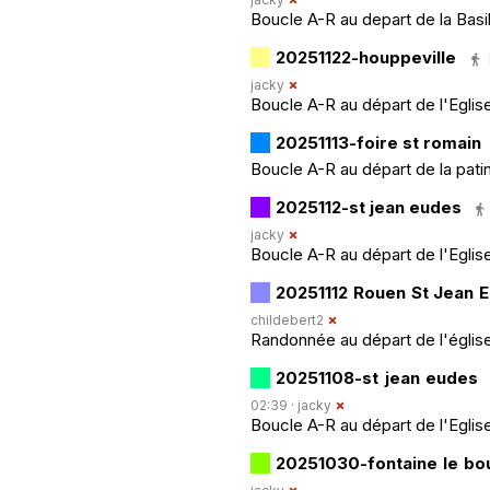
Boucle A-R au depart de la Basi
20251122-houppeville
jacky
Boucle A-R au départ de l'Eglis
20251113-foire st romain
Boucle A-R au départ de la pati
2025112-st jean eudes
jacky
Boucle A-R au départ de l'Eglis
20251112 Rouen St Jean 
childebert2
Randonnée au départ de l'églis
20251108-st jean eudes
02:39 ·
jacky
Boucle A-R au départ de l'Eglis
20251030-fontaine le bo