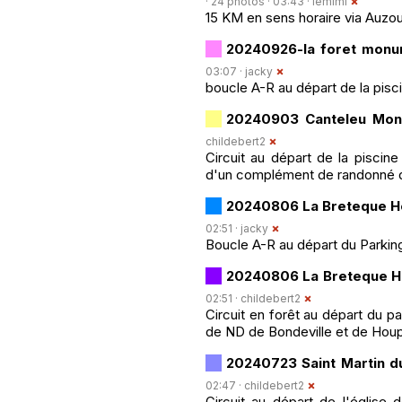
· 24 photos · 03:43 ·
lemimi
15 KM en sens horaire via Auzouv
20240926-la foret monu
03:07 ·
jacky
boucle A-R au départ de la pisc
20240903 Canteleu Mon
childebert2
Circuit au départ de la piscin
d'un complément de randonné d
20240806 La Breteque H
02:51 ·
jacky
Boucle A-R au départ du Parkin
20240806 La Breteque H
02:51 ·
childebert2
Circuit en forêt au départ du 
de ND de Bondeville et de Houp
20240723 Saint Martin du
02:47 ·
childebert2
Circuit au départ de l'église