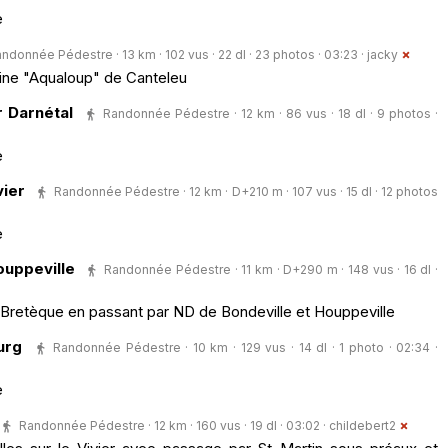
e
ndonnée Pédestre · 13 km · 102 vus · 22 dl · 23 photos · 03:23 ·
jacky
cine "Aqualoup" de Canteleu
 Darnétal
Randonnée Pédestre · 12 km · 86 vus · 18 dl · 9 photos ·
e
vier
Randonnée Pédestre · 12 km · D+210 m · 107 vus · 15 dl · 12 photos
e
uppeville
Randonnée Pédestre · 11 km · D+290 m · 148 vus · 16 dl ·
a Bretèque en passant par ND de Bondeville et Houppeville
urg
Randonnée Pédestre · 10 km · 129 vus · 14 dl · 1 photo · 02:34 ·
e
Randonnée Pédestre · 12 km · 160 vus · 19 dl · 03:02 ·
childebert2