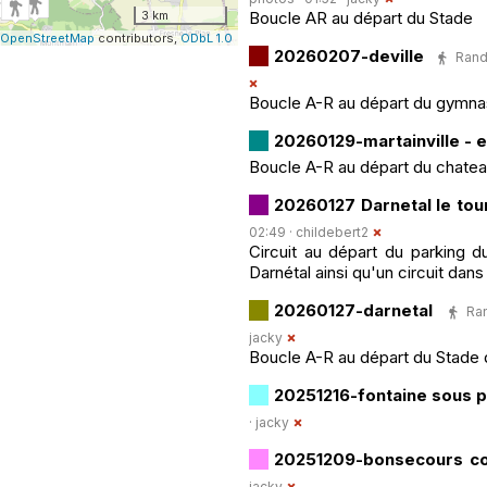
3 km
Boucle AR au départ du Stade
OpenStreetMap
contributors,
ODbL 1.0
20260207-deville
Rand
Boucle A-R au départ du gymn
20260129-martainville - 
Boucle A-R au départ du chate
20260127 Darnetal le tou
02:49 ·
childebert2
Circuit au départ du parking d
Darnétal ainsi qu'un circuit dans
20260127-darnetal
Ran
jacky
Boucle A-R au départ du Stade 
20251216-fontaine sous 
·
jacky
20251209-bonsecours co
jacky