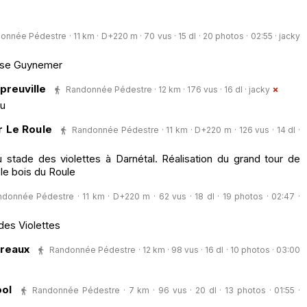
onnée Pédestre · 11 km · D+220 m · 70 vus · 15 dl · 20 photos · 02:55 ·
jacky
ase Guynemer
epreuville
Randonnée Pédestre · 12 km · 176 vus · 16 dl ·
jacky
au
r Le Roule
Randonnée Pédestre · 11 km · D+220 m · 126 vus · 14 dl ·
u stade des violettes à Darnétal. Réalisation du grand tour de
 le bois du Roule
donnée Pédestre · 11 km · D+220 m · 62 vus · 18 dl · 19 photos · 02:47 ·
des Violettes
preaux
Randonnée Pédestre · 12 km · 98 vus · 16 dl · 10 photos · 03:00
ol
Randonnée Pédestre · 7 km · 96 vus · 20 dl · 13 photos · 01:55 ·