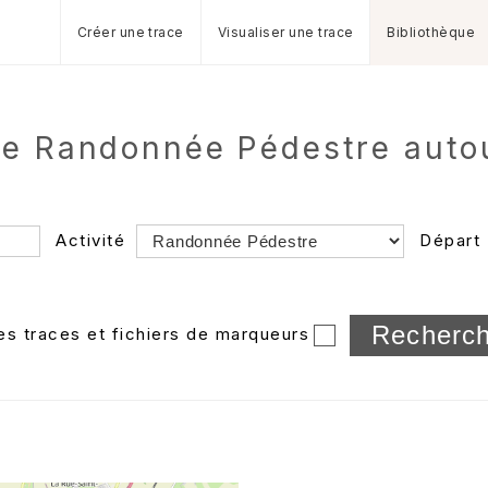
Créer une trace
Visualiser une trace
Bibliothèque
 de Randonnée Pédestre autou
Activité
Départ
Longueur min/max
les traces et fichiers de marqueurs
Dossier
et sous-doss
Trier par
Horodatage
Photos