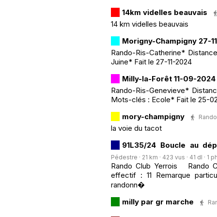
14km videlles beauvais
14 km videlles beauvais
Morigny-Champigny 27-1
Rando-Ris-Catherine* Distance 
Juine* Fait le 27-11-2024
Milly-la-Forêt 11-09-2024
Rando-Ris-Genevieve* Distance
Mots-clés : Ecole* Fait le 25-02
mory-champigny
Randon
la voie du tacot
91L35/24 Boucle au dép
Pédestre · 21 km · 423 vus · 41 dl · 1 p
Rando Club Yerrois Rando Clu
effectif : 11 Remarque particu
randonn�
milly par gr marche
Ran