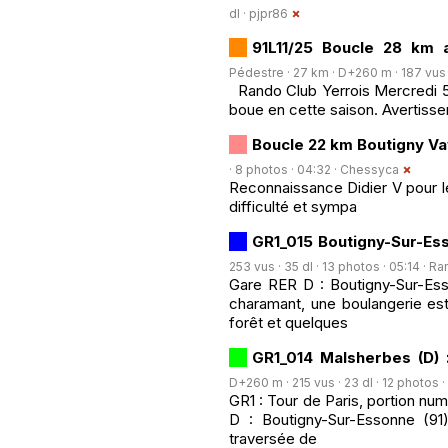
dl ·
pjpr86
91L11/25 Boucle 28 km 
Pédestre · 27 km · D+260 m · 187 vus ·
Rando Club Yerrois Mercredi 5
boue en cette saison. Avertiss
Boucle 22 km Boutigny V
· 8 photos · 04:32 ·
Chessyca
Reconnaissance Didier V pour le
difficulté et sympa
GR1_015 Boutigny-Sur-Ess
253 vus · 35 dl · 13 photos · 05:14 ·
Ra
Gare RER D : Boutigny-Sur-Ess
charamant, une boulangerie est
forêt et quelques
GR1_014 Malsherbes (D) 
D+260 m · 215 vus · 23 dl · 12 photos ·
GR1 : Tour de Paris, portion n
D : Boutigny-Sur-Essonne (91
traversée de