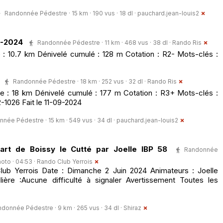
Randonnée Pédestre · 15 km · 190 vus · 18 dl ·
pauchard.jean-louis2
1-2024
Randonnée Pédestre · 11 km · 468 vus · 38 dl ·
Rando Ris
: 10.7 km Dénivelé cumulé : 128 m Cotation : R2- Mots-clés :
Randonnée Pédestre · 18 km · 252 vus · 32 dl ·
Rando Ris
 : 18 km Dénivelé cumulé : 177 m Cotation : R3+ Mots-clés :
-1026 Fait le 11-09-2024
née Pédestre · 15 km · 549 vus · 34 dl ·
pauchard.jean-louis2
art de Boissy le Cutté par Joelle IBP 58
Randonnée
hoto · 04:53 ·
Rando Club Yerrois
b Yerrois Date : Dimanche 2 Juin 2024 Animateurs : Joelle
lière :Aucune difficulté à signaler Avertissement Toutes les
donnée Pédestre · 9 km · 265 vus · 34 dl ·
Shiraz