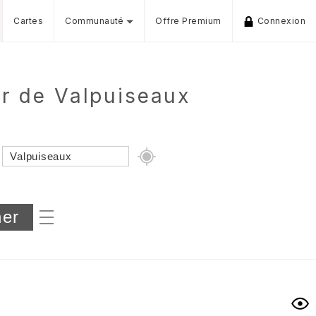
Cartes
Communauté
Offre Premium
Connexion
ur de Valpuiseaux
Dénivelé min/max
iers