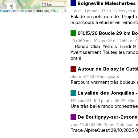
Boigneville Malesherbes
3 km
OpenStreetMap
contributors,
ODbL 1.0
· 30 dl · 1 photo · 07:23 ·
Chessyca
Balade en petit comité. Projet
le parcours à étudier en remont
91L15/26 Boucle 29 km Bo
· D+360 m · 110 vus · 22 dl · 1 photo · 
Rando Club Yerrois Lundi 9
Avertissement Toutes les rando
ont é
Autour de Boissy le Cutt
photo · 05:53 ·
Chessyca
Parcours vraiment très boueux 
La vallée des Jonquilles -
120 vus · 23 dl · 1 photo · 06:07 ·
Ches
Une très belle rando orchestrée
De Boutignyy-sur-Essonne
vus · 16 dl · 05:06 ·
2pieds1tete.com
Trace AlpineQuest 29/10/2025 0