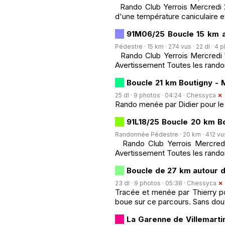
Rando Club Yerrois Mercredi 2
d'une température caniculaire e
91M06/25 Boucle 15 km au
Pédestre · 15 km · 274 vus · 22 dl · 4 
Rando Club Yerrois Mercredi 12 
Avertissement Toutes les rando
Boucle 21 km Boutigny -
25 dl · 9 photos · 04:24 ·
Chessyca
Rando menée par Didier pour le 
91L18/25 Boucle 20 km Bo
Randonnée Pédestre · 20 km · 412 vus 
Rando Club Yerrois Mercredi 2
Avertissement Toutes les rando
Boucle de 27 km autour d
23 dl · 9 photos · 05:38 ·
Chessyca
Tracée et menée par Thierry p
boue sur ce parcours. Sans dou
La Garenne de Villemart