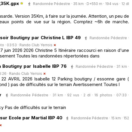
_35K.gpx
Randonnée Pédestre · 35 km · D+550 m · 194 vus · 12 dl
usarde. Version 35Km, à faire sur la journée. Attention, un peu de
eaux points de vue sur la région. Comptez ~6h de marche.
oir Boutigny par Christine L IBP 49
Randonnée Pédestre ·
oto · 03:53 ·
Rando Club Yerrois
juin 2026 2026 Christine 5 Itinéraire raccourci en raison d'une
ssement Toutes les randonnées répertoriées dans
 Boutigny par Isabelle IBP 76
Randonnée Pédestre · 31 km ·
6:26 ·
Rando Club Yerrois
2 AVRIL 2026 Isabelle 12 Parking boutigny / essonne gare (
ond ) pas de difficultés sur le terrain Avertissement Toutes l
y
Randonnée Pédestre · 31 km · 92 vus · 2 dl · 16 photos · 07:33 ·
Pas de difficultés sur le terrain
ur Ecole par Martial IBP 40
Randonnée Pédestre · 15 km · 152