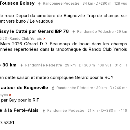
 Tousson Boissy
Randonnée Pédestre · 34 km · D+280 m · 128 vus
 de reco Départ du cimetière de Boigneville Trop de champs sur
ant vers buno / Le vaudoué
issy le Cutté par Gérard IBP 78
Randonnée Pédestre · 29 km
05:53 ·
Rando Club Yerrois
 Mars 2026 Gérard D 7 Beaucoup de boue dans les champs
nnées répertoriées dans la randothèque du Rando Club Yerrois
é 30 km
Randonnée Pédestre · 29 km · D+360 m · 109 vus · 31 dl · 1
en cette saison et météo compliquée Gérard pour le RCY
 autour de Boigneville
Randonnée Pédestre · 30 km · D+240 m ·
syca
 par Guy pour le RIF
 à la Ferté-Alais
Randonnée Pédestre · 21 km · D+380 m · 146
7:53:51