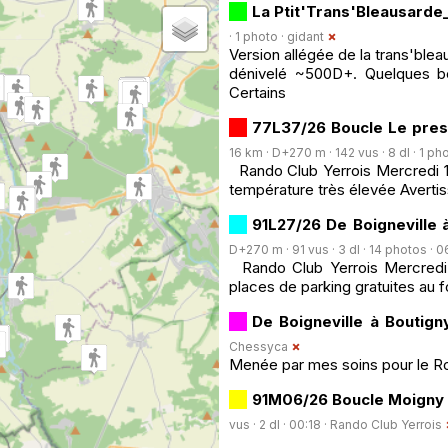
La Ptit'Trans'Bleausarde
· 1 photo ·
gidant
Version allégée de la trans'blea
dénivelé ~500D+. Quelques b
Certains
77L37/26 Boucle Le press
16 km · D+270 m · 142 vus · 8 dl · 1 ph
Rando Club Yerrois Mercredi 17 
température très élevée Averti
91L27/26 De Boigneville à
D+270 m · 91 vus · 3 dl · 14 photos · 0
Rando Club Yerrois Mercredi 2
places de parking gratuites au f
De Boigneville à Boutign
Chessyca
Menée par mes soins pour le Rcy 
91M06/26 Boucle Moigny s
vus · 2 dl · 00:18 ·
Rando Club Yerrois