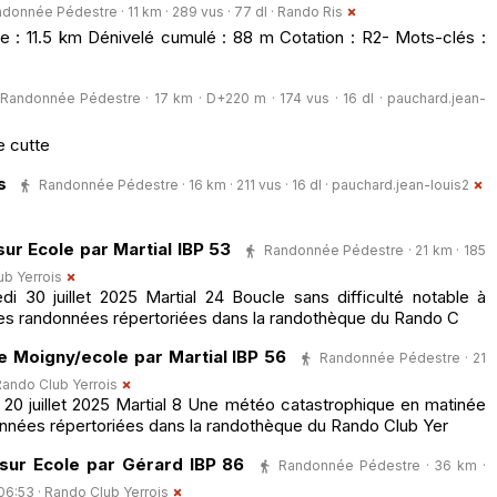
donnée Pédestre · 11 km · 289 vus · 77 dl ·
Rando Ris
 : 11.5 km Dénivelé cumulé : 88 m Cotation : R2- Mots-clés :
Randonnée Pédestre · 17 km · D+220 m · 174 vus · 16 dl ·
pauchard.jean-
e cutte
s
Randonnée Pédestre · 16 km · 211 vus · 16 dl ·
pauchard.jean-louis2
ur Ecole par Martial IBP 53
Randonnée Pédestre · 21 km · 185
b Yerrois
30 juillet 2025 Martial 24 Boucle sans difficulté notable à
les randonnées répertoriées dans la randothèque du Rando C
e Moigny/ecole par Martial IBP 56
Randonnée Pédestre · 21
Rando Club Yerrois
0 juillet 2025 Martial 8 Une météo catastrophique en matinée
nnées répertoriées dans la randothèque du Rando Club Yer
sur Ecole par Gérard IBP 86
Randonnée Pédestre · 36 km ·
 06:53 ·
Rando Club Yerrois