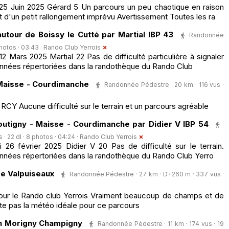
5 Juin 2025 Gérard 5 Un parcours un peu chaotique en raison
t d'un petit rallongement imprévu Avertissement Toutes les ra
tour de Boissy le Cutté par Martial IBP 43
Randonnée
photos · 03:43 ·
Rando Club Yerrois
Mars 2025 Martial 22 Pas de difficulté particulière à signaler
nnées répertoriées dans la randothèque du Rando Club
 Maisse - Courdimanche
Randonnée Pédestre · 20 km · 116 vus ·
RCY Aucune difficulté sur le terrain et un parcours agréable
utigny - Maisse - Courdimanche par Didier V IBP 54
· 22 dl · 8 photos · 04:24 ·
Rando Club Yerrois
6 février 2025 Didier V 20 Pas de difficulté sur le terrain.
nnées répertoriées dans la randothèque du Rando Club Yerro
e Valpuiseaux
Randonnée Pédestre · 27 km · D+260 m · 337 vus ·
our le Rando club Yerrois Vraiment beaucoup de champs et de
te pas la météo idéale pour ce parcours
in Morigny Champigny
Randonnée Pédestre · 11 km · 174 vus · 19