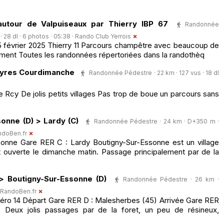
autour de Valpuiseaux par Thierry IBP 67
Randonnée
 28 dl · 6 photos · 05:38 ·
Rando Club Yerrois
 février 2025 Thierry 11 Parcours champêtre avec beaucoup de
ement Toutes les randonnées répertoriées dans la randothèq
ayres Courdimanche
Randonnée Pédestre · 22 km · 127 vus · 18 dl
 Rcy De jolis petits villages Pas trop de boue un parcours sans
onne (D) > Lardy (C)
Randonnée Pédestre · 24 km · D+350 m ·
ndoBen.fr
onne Gare RER C : Lardy Boutigny-Sur-Essonne est un village
 ouverte le dimanche matin. Passage principalement par de la
> Boutigny-Sur-Essonne (D)
Randonnée Pédestre · 26 km ·
RandoBen.fr
uméro 14 Départ Gare RER D : Malesherbes (45) Arrivée Gare RER
) Deux jolis passages par de la foret, un peu de résineux,