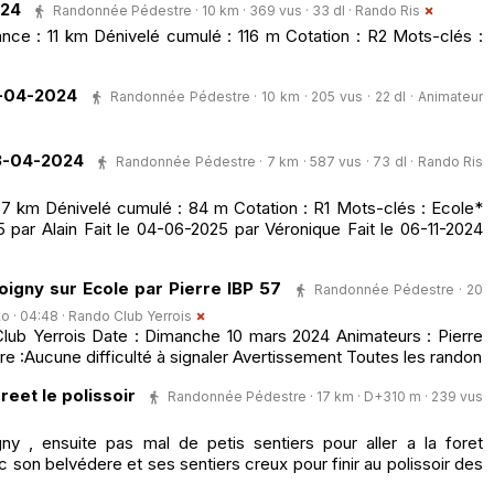
024
Randonnée Pédestre · 10 km · 369 vus · 33 dl ·
Rando Ris
ce : 11 km Dénivelé cumulé : 116 m Cotation : R2 Mots-clés :
-04-2024
Randonnée Pédestre · 10 km · 205 vus · 22 dl ·
Animateur
3-04-2024
Randonnée Pédestre · 7 km · 587 vus · 73 dl ·
Rando Ris
7 km Dénivelé cumulé : 84 m Cotation : R1 Mots-clés : Ecole*
 par Alain Fait le 04-06-2025 par Véronique Fait le 06-11-2024
igny sur Ecole par Pierre IBP 57
Randonnée Pédestre · 20
to · 04:48 ·
Rando Club Yerrois
b Yerrois Date : Dimanche 10 mars 2024 Animateurs : Pierre
ère :Aucune difficulté à signaler Avertissement Toutes les randon
eet le polissoir
Randonnée Pédestre · 17 km · D+310 m · 239 vus
ny , ensuite pas mal de petis sentiers pour aller a la foret
 son belvédere et ses sentiers creux pour finir au polissoir des