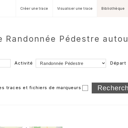
Créer une trace
Visualiser une trace
Bibliothèque
de Randonnée Pédestre auto
Activité
Départ
Longueur min/max
les traces et fichiers de marqueurs
Dossier
et sous-doss
Trier par
Horodatage
Photos