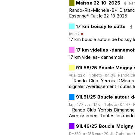
Maisse 22-10-2025
Ran
Rando-Ris-Michele-B* Distance
Essonne* Fait le 22-10-2025
17 km boissy le cutte
louis2
17 km boucle autour de boissy l
17 km videlles -dannemoi
17 km videlles- dannemois
91L58/25 Boucle Moigny s
vus · 22 dl · 1 photo · 04:33 ·
Rando Clu
Rando Club Yerrois DMercredi 
signaler Avertissement Toutes 
91L51/25 Boucle autour d
km · 177 vus · 17 dl · 1 photo · 04:47 ·
Rando Club Yerrois Dimanche 2
Avertissement Toutes les rando
91L46/25 Boucle Moigny 
D+220 m · 186 vus · 20 dl · 7 photos ·