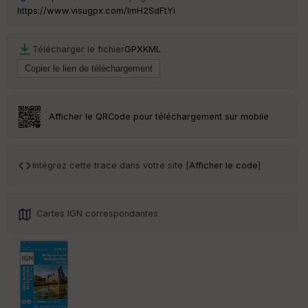
ss
https://www.visugpx.com/ImH2SdFtYi
eu
r
Télécharger le fichier
GPX
KML
Tr
an
sp
ar
en
Afficher le QRCode pour téléchargement sur mobile
ce
Po
Intégrez cette trace dans votre site [
Afficher le code
]
int
illé
s
Cartes IGN correspondantes
S
e
n
s