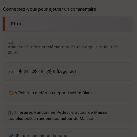
ic
he
Connectez-vous pour ajouter un commentaire
r
d
é
Plus
p
ar
t
Affichée 290 fois et téléchargée 77 fois depuis le 16.10.25
ar
22:07
ri
v
é
e
34
49
6 [
Légende
]
C
ou
le
Afficher la météo au départ (Météo Blue)
ur
Itinéraires Randonnée Pédestre autour de
Maisse
·
Les plus belles randonnées autour de Maisse
Ep
ai
URL permanente de la page