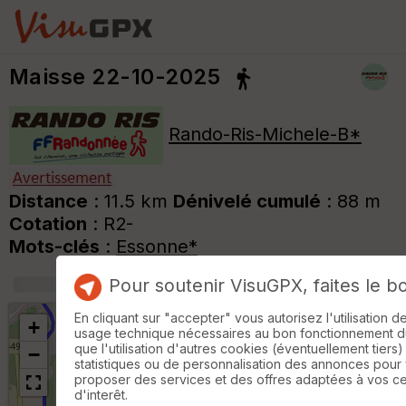
Maisse 22-10-2025
Rando-Ris-Michele-B*
Distance
: 11.5 km
Dénivelé cumulé
: 88 m
Cotation
: R2-
Mots-clés
:
Essonne*
Pour soutenir VisuGPX, faites le b
+
m
En cliquant sur "accepter" vous autorisez l'utilisation 
+
usage technique nécessaires au bon fonctionnement du 
que l'utilisation d'autres cookies (éventuellement tiers)
−
statistiques ou de personnalisation des annonces pour
proposer des services et des offres adaptées à vos c
d'interêt.