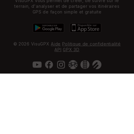
VisuGPX vous permet de créer, de suivre sur le
terrain, d'analyser et de partager vos itinéraires
GPS de façon simple et gratuite
© 2026 VisuGPX
Aide
Politique de confidentialité
API
GPX 3D