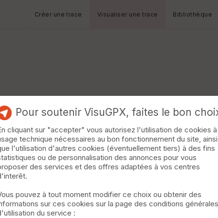
Créer une trace
Visualiser une trace
Bibliothèque
Pour soutenir VisuGPX, faites le bon choi
En cliquant sur "accepter" vous autorisez l'utilisation de cookies à
usage technique nécessaires au bon fonctionnement du site, ainsi
que l'utilisation d'autres cookies (éventuellement tiers) à des fins
statistiques ou de personnalisation des annonces pour vous
proposer des services et des offres adaptées à vos centres
d'interêt.
Vous pouvez à tout moment modifier ce choix ou obtenir des
informations sur ces cookies sur la page des conditions générale
d'utilisation du service :