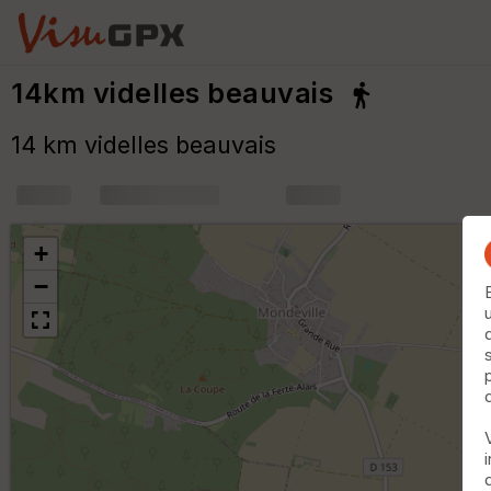
14km videlles beauvais
14 km videlles beauvais
+
m
+
−