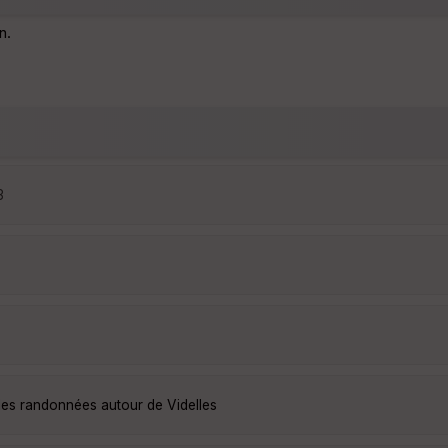
n.
3
lles randonnées autour de Videlles