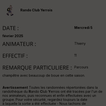
v
er
Rando Club Yerrois
tu
re
IG
N
Mercredi 5
Aff
ic
février 2025
he
Thierry
r
d
é
11
p
ar
t
Parcours
ar
champêtre avec beaucoup de boue en cette saison.
ri
v
é
Avertissement
Toutes les randonnées répertoriées dans la
e
randothèque du
R
ando
C
lub
Y
errois ont été tracées par l'un de
nos animateurs, puis reconnues et enfin effectuées avec un
C
groupe. Pour votre sécurité, regardez toujours la date
ou
à laquelle la sortie a été effectuée - Nous tachons de
le