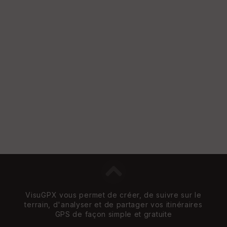
VisuGPX vous permet de créer, de suivre sur le
terrain, d'analyser et de partager vos itinéraires
GPS de façon simple et gratuite