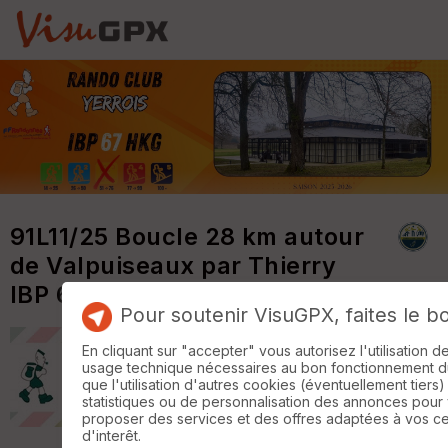
91L11/25 Boucle 28 km autour
de Valpuiseaux par Thierry
IBP 67
Pour soutenir VisuGPX, faites le b
En cliquant sur "accepter" vous autorisez l'utilisation 
usage technique nécessaires au bon fonctionnement du 
que l'utilisation d'autres cookies (éventuellement tiers)
statistiques ou de personnalisation des annonces pour
proposer des services et des offres adaptées à vos c
d'interêt.