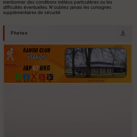
mentionner des conditions météos particulières ou les
ur
difficultés éventuelles. N'oubliez jamais les consignes
supplémentaires de sécurité
Photos
Ep
ai
ss
eu
r
Tr
an
sp
ar
en
ce
Po
int
illé
s