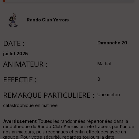
u
v
er
Rando Club Yerrois
tu
re
IG
N
Dimanche 20
Aff
ic
juillet 2025
he
Martial
r
d
é
8
p
ar
t
Une météo
ar
catastrophique en matinée
ri
v
é
Avertissement
Toutes les randonnées répertoriées dans la
e
randothèque du
R
ando
C
lub
Y
errois ont été tracées par l'un de
nos animateurs, puis reconnues et enfin effectuées avec un
C
groupe. Pour votre sécurité, regardez toujours la date