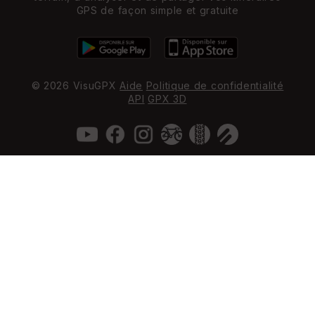
GPS de façon simple et gratuite
© 2026 VisuGPX
Aide
Politique de confidentialité
API
GPX 3D