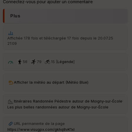
s
Connectez-vous pour ajouter un commentaire
Plus
S
e
n
s
Affichée 178 fois et téléchargée 17 fois depuis le 20.07.25
21:09
St
re
et
56
79
15 [
Légende
]
Vi
e
w
Afficher la météo au départ (Météo Blue)
Itinéraires Randonnée Pédestre autour de
Moigny-sur-École
·
Les plus belles randonnées autour de Moigny-sur-École
URL permanente de la page
https://www.visugpx.com/gkhq8vK1xI