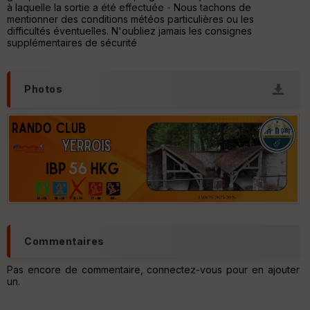
ou
à laquelle la sortie a été effectuée - Nous tachons de
le
mentionner des conditions météos particulières ou les
ur
difficultés éventuelles. N'oubliez jamais les consignes
supplémentaires de sécurité
Photos
Ep
ai
ss
eu
r
Tr
an
sp
ar
en
ce
Commentaires
Pas encore de commentaire, connectez-vous pour en ajouter
Po
un.
int
illé