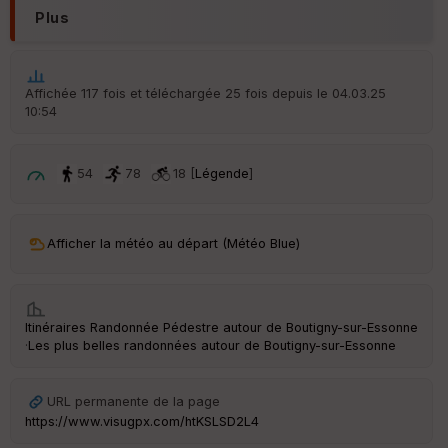
Plus
Affichée 117 fois et téléchargée 25 fois depuis le 04.03.25
10:54
54
78
18 [
Légende
]
Afficher la météo au départ (Météo Blue)
Itinéraires Randonnée Pédestre autour de
Boutigny-sur-Essonne
·
Les plus belles randonnées autour de Boutigny-sur-Essonne
URL permanente de la page
https://www.visugpx.com/htKSLSD2L4