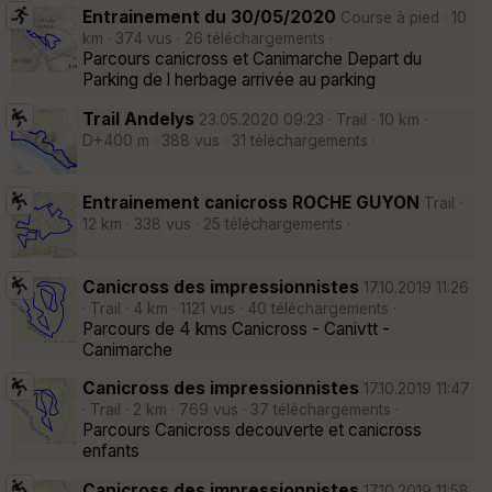
Entrainement du 30/05/2020
Course à pied · 10
km · 374 vus · 26 téléchargements ·
Parcours canicross et Canimarche Depart du
Parking de l herbage arrivée au parking
Trail Andelys
23.05.2020 09:23 · Trail · 10 km ·
D+400 m · 388 vus · 31 téléchargements ·
Entrainement canicross ROCHE GUYON
Trail ·
12 km · 338 vus · 25 téléchargements ·
Canicross des impressionnistes
17.10.2019 11:26
· Trail · 4 km · 1121 vus · 40 téléchargements ·
Parcours de 4 kms Canicross - Canivtt -
Canimarche
Canicross des impressionnistes
17.10.2019 11:47
· Trail · 2 km · 769 vus · 37 téléchargements ·
Parcours Canicross decouverte et canicross
enfants
Canicross des impressionnistes
17.10.2019 11:58