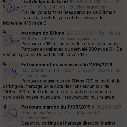
Trail de lyons la foret
19.05.2019 09:33 · Trail · 22
km · D+410 m · 2143 vus · 120 téléchargements ·
Trail de lyons la foret Beau parcours de 22kms a
travers la foret de lyons et de l abbaye de
Mortemer 410 m de D+
parcours de 18 kms
12.05.2019 10:00 · Trail · 18 km ·
D+300 m · 746 vus · 50 téléchargements ·
Parcours de 18kms autours des cretes de giverny
Parcours en trail avec du denivelé 300 m de D+ De
vernon à giverny Depart de 10h arrivée 12h
Entrainement du canicross du 11/05/2019
11.05.2019 10:43 · Trail · 12 km · D+320 m · 495 vus · 25
téléchargements ·
Parcours decanicross de 11 kms 700 en partant du
parking de l herbage 3x la cote des lions sur un tour de
1300m. 320m de D+ le but de ce travail developper du
cardio et la masse musculaire - recuperation puis relance -
Parcours marche du 11/05/2019
10.05.2019 19:57
· Randonnée Pédestre · 7 km · 945 vus · 63
téléchargements ·
Depart du parking de l herbage direction Manitot.