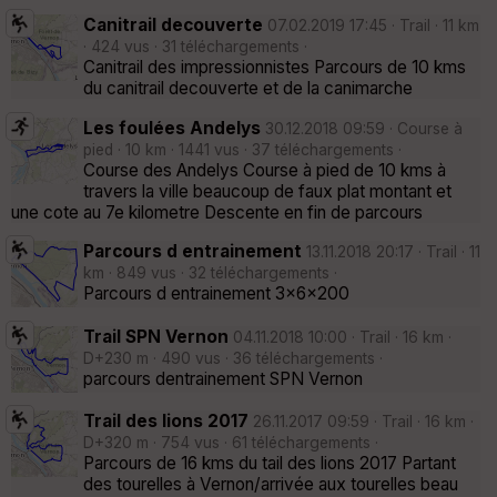
Canitrail decouverte
07.02.2019 17:45 · Trail · 11 km
· 424 vus · 31 téléchargements ·
Canitrail des impressionnistes Parcours de 10 kms
du canitrail decouverte et de la canimarche
Les foulées Andelys
30.12.2018 09:59 · Course à
pied · 10 km · 1441 vus · 37 téléchargements ·
Course des Andelys Course à pied de 10 kms à
travers la ville beaucoup de faux plat montant et
une cote au 7e kilometre Descente en fin de parcours
Parcours d entrainement
13.11.2018 20:17 · Trail · 11
km · 849 vus · 32 téléchargements ·
Parcours d entrainement 3x6x200
Trail SPN Vernon
04.11.2018 10:00 · Trail · 16 km ·
D+230 m · 490 vus · 36 téléchargements ·
parcours dentrainement SPN Vernon
Trail des lions 2017
26.11.2017 09:59 · Trail · 16 km ·
D+320 m · 754 vus · 61 téléchargements ·
Parcours de 16 kms du tail des lions 2017 Partant
des tourelles à Vernon/arrivée aux tourelles beau