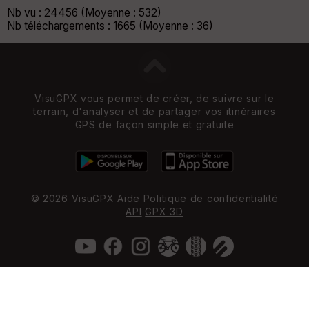
Nb vu : 24456 (Moyenne : 532)
Nb téléchargements : 1665 (Moyenne : 36)
VisuGPX vous permet de créer, de suivre sur le
terrain, d'analyser et de partager vos itinéraires
GPS de façon simple et gratuite
© 2026 VisuGPX
Aide
Politique de confidentialité
API
GPX 3D