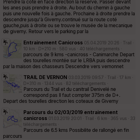
Prendre la cote en face direction la reserve. Passer devant
les anes puis prendre à droite. Au bout du chemin à gauche
puis une nouvelle fois à gauche. Prochaine à droite prendre la
descendre jusqu'à Giverny.continué sur la route coté
gauche,puis à droite ou se trouve le musée de la mecanique
de giverny. Retour vers le parking par la
Entrainement Canicross
05.04.2019 20:26 · Trail ·
10 km · D+210 m · 580 vus · 40 téléchargements ·
parcours de 9 kms -canicross - Canimarche Depart
des tourelles montée sur le LRBA puis descendre
par la maison des chasseurs Descendre vers vernonnet
TRAIL DE VERNON
03.03.2019 09:57 · Trail · 17 km ·
D+310 m · 1344 vus · 82 téléchargements ·
Parcours du Trail et du canitrail Denivelé ne
correspond pas Il faut compter 375m de D+.
Depart des tourelles direction les coteaux de Giverny
Parcours du 02/03/2019 entrainement
canicross
01.03.2019 20:01 · Trail · 6 km · 365 vus · 33
téléchargements ·
Parcours de 6.5 kms Possibilite de rallongé en fin
parcours