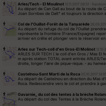
Arles/Tech - El Moulinot
12.11.2017 08:51 · Randon
Au départ de Can Gall au bout de la route de Ca
Joan Sorribes de Dalt" et toujours la direction 
Col de l'Ouillat-Forêt de la Tanyarède
28.09.2017
Au départ du refuge du col de l'Ouillat prendre
représente la frontière (France/Espagne) rejoi
arriver en crête et plonger vers le réservoir en
Arles sur Tech-coll d'en Gros-El Molinot
12.10.
ARLES SUR TECH ( le coll d'en Gros / Mas El Mo
m après station TOTAL avant entrée ARLES/Tech
droite, longer l'aire de pique-nique. - au hamea
Castelnou-Sant Marti de la Roca
05.10.2017 14:0
Au départ de Castelnou en direction du Mas d'En
Roca. Redescendre vers le col et prendre à gau
Gavarnie_ du col des tentes à la brèche Rolan
Au départ du col des Tentes à la Brèche Roland 