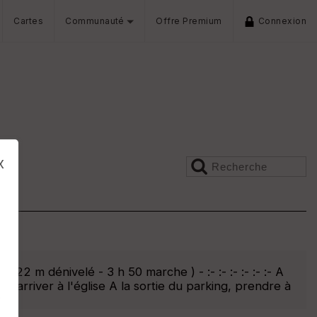
Cartes
Communauté
Offre Premium
Connexion
x
·
2 m dénivelé - 3 h 50 marche ) - :- :- :- :- :- :- A
arriver à l'église A la sortie du parking, prendre à
s