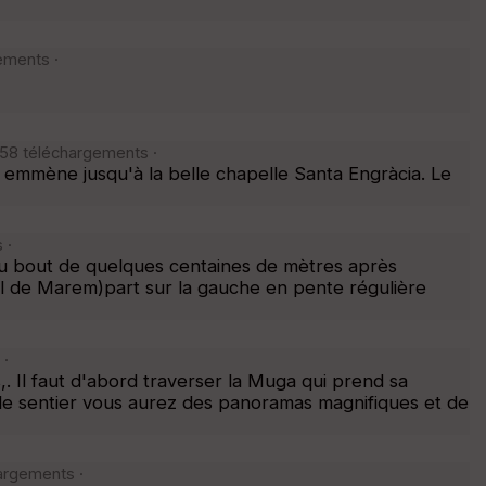
ements ·
158 téléchargements ·
s emmène jusqu'à la belle chapelle Santa Engràcia. Le
 ·
 Au bout de quelques centaines de mètres après
ol de Marem)part sur la gauche en pente régulière
 ·
. Il faut d'abord traverser la Muga qui prend sa
t le sentier vous aurez des panoramas magnifiques et de
argements ·