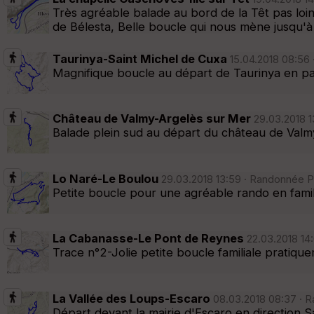
Très agréable balade au bord de la Têt pas loin 
de Bélesta, Belle boucle qui nous mène jusqu'à 
Taurinya-Saint Michel de Cuxa
15.04.2018 08:56 
Magnifique boucle au départ de Taurinya en passa
Château de Valmy-Argelès sur Mer
29.03.2018 1
Balade plein sud au départ du château de Val
Lo Naré-Le Boulou
29.03.2018 13:59 · Randonnée Pé
Petite boucle pour une agréable rando en famil
La Cabanasse-Le Pont de Reynes
22.03.2018 14:
Trace n°2-Jolie petite boucle familiale pratiqu
La Vallée des Loups-Escaro
08.03.2018 08:37 · R
Départ devant la mairie d'Escaro en direction S