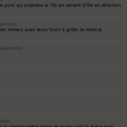
le pont qui enjambe la Têt en venant d'Ille en direction
rgements ·
 miniers avec leurs fours à griller le minerai.
hargements ·
ents ·
e le chemin balisé blanc et jaune jusqu'à Aytua puis