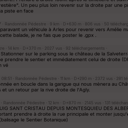
restière". Un peu plus loin revenir sur la droite par une 
la piste en face
 · Randonnée Pédestre · 9 km · D+630 m · 806 vus · 50 téléchar
paravant un véhicule à Arles pour revenir vers Amélie mais 
cette balade, je ne fais que poster le .gpx .
e · 14 km · D+370 m · 2027 vus · 92 téléchargements ·
ner sur le parking sous le château de la Salveterra, • 
 prendre le sentier et immédiatement celui de droite (DF
n vé
7 08:51 · Randonnée Pédestre · 11 km · D+290 m · 2372 vus · 281 t
née en boucle dans la garigue qui nous mènera au Châtea
et un retour par la rive droite de l'Agly.
3 · Randonnée Pédestre · 12 km · D+870 m · 2145 vus · 131 télécha
PUIG SANT CRISTAU DEPUIS MONTESQUIEU DES ALBERES. - :
ant prendre à droite la rue principale et monter jusqu'e
(balisage le Sentier Botanique)