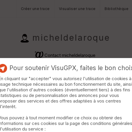
Créer une trace
Visualiser une trace
Bibliothèque
micheldelaroque
Contact micheldelaroque
Pour soutenir VisuGPX, faites le bon choi
En cliquant sur "accepter" vous autorisez l'utilisation de cookies à
usage technique nécessaires au bon fonctionnement du site, ainsi
que l'utilisation d'autres cookies (éventuellement tiers) à des fins
statistiques ou de personnalisation des annonces pour vous
proposer des services et des offres adaptées à vos centres
d'interêt.
née Pédestre · 12 km · D+780 m · 2152 vus · 83 téléchargements 
'Aixeques - Pic Cucurucull- Collets d'Avall ) ( 12 km - 72
Vous pouvez à tout moment modifier ce choix ou obtenir des
votre gauche et stationner à gauche sur parking avant d'
informations sur ces cookies sur la page des conditions générale
vé aux ruines du ch�
d'utilisation du service :