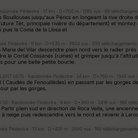
ndonnée Pédestre · 17 km · D+700 m · 1285 vus · 88 téléchargem
ouillouses jusqu'aux Pérics en longeant la rive droite du
 (future Têt, principale rivière du département) et montez 
i puis la Coma de la Llosa et
ée Pédestre · 9 km · D+530 m · 2604 vus · 200 téléchargements 
Maria del Vilar descendre plein nord vers le radier près
dre le Cortal Cossanes (ruines) et grimper jusqu'à l'alti
 pour une belle petite boucle.
.2017 09:15 · Randonnée Pédestre · 24 km · D+760 m · 1945 vus ·
( Caudiès de Fenouillèdes) en passant par les gorges de 
tour par les gorges.
3:50 · Randonnée Pédestre · 9 km · D+390 m · 2418 vus · 180 tél
artir plein sud en direction de Roca Vella, une ancienne
 à neige puis redescendre vers le nord et revenir à Laro
née Pédestre · 13 km · D+420 m · 2000 vus · 160 téléchargements