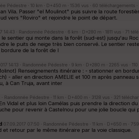
née Pédestre · 10 km · D+450 m · 1536 vus · 60 téléchargements ·
n Vila. Passer "el Moulinot" puis suivre la route foresti
sud vers "Roviro" et rejoindre le point de départ.
 14:43 · Randonnée Pédestre · 6 km · D+280 m · 1811 vus · 71 tél
 le sentier qui monte dans la forêt (sud-est) jusqu'au Roc
ndre le puits de neige très bien conservé. Le sentier re
 bordure de la forêt de l
2017 14:13 · Randonnée Pédestre · 9 km · D+280 m · 2265 vus · 110
linot) Renseignements itinéraire : - stationner en bordu
) - aller en direction AMELIE et 100 m après panneau so
u, à Can Truja, avant inter
1 · Randonnée Pédestre · 11 km · D+400 m · 3128 vus · 321 télécha
 Vidal et plus loin Camélas puis prendre la direction du 
che pour revenir à Castelnou pour une jolie boucle qui p
d
07.09.2017 07:50 · Randonnée Pédestre · 11 km · D+650 m · 759
et retour par le même itinéraire par la voie classique.