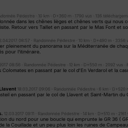
donnée Pédestre · 10 km · D+360 m · 1790 vus · 136 téléchargem
ndonnée dans les chênes lièges et chênes verts qui nous
visite. Retour vers Taillet en passant par le Mas Font et 
.04.2017 08:57 · Randonnée Pédestre · 10 km · D+490 m · 3356 v
ter pleinement du panorama sur la Méditerranée de chaque
s pour l'itinéraire.
2017 08:56 · Randonnée Pédestre · 12 km · D+550 m · 2092 vus · 
 Colomates en passant par le col d'En Verdarol et la casca
 Llavent
18.03.2017 09:06 · Randonnée Pédestre · 6 km · D+520 m
asteil en passant par le col de Llavent et Saint-Martin du
s.
12.03.2017 09:11 · Randonnée Pédestre · 14 km · D+510 m · 2161 
tion du nord pour une boucle qui emprunte le GR 36 ( GR 
e la Couillade et un peu plus loin les ruines de Campeau