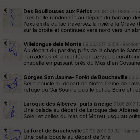
Des Bouillouses aux Pérics
29.08.2017 08:09 · Ra
Très belle randonnée au départ du barrage des B
l'extrémité du lac traversez la rivière la Grave
sur la droite et continuez vers nord vers un abr
Villelongue dels Monts
08.06.2017 13:54 · Randonn
Au départ du parking près de la chapelle Santa 
Terradelles et la montée en ziz-zag pourattein
chapelle en passant près du Mas d'en Cossanes
Gorges San Jaume- Forêt de Boucheville
03.06
Belle boucle au départ de Notre Dame de Laval 
refuge du Gai Sourire puis le col de Boire et re
Laroque des Albères- puits à neige
01.06.2017 1
Une balade au départ de Laroque des Albères. P
Soler et celles du mas del Moreu jusqu'au puits
La forêt de Boucheville
20.05.2017 09:32 · Randon
Une belle boucle au départ de Vira.