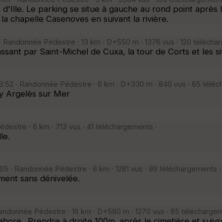
d'Ille. Le parking se situe à gauche au rond point après 
la chapelle Casenoves en suivant la rivière.
· Randonnée Pédestre · 13 km · D+550 m · 1376 vus · 120 télécha
nt par Saint-Michel de Cuxa, la tour de Corts et les sites
3:52 · Randonnée Pédestre · 6 km · D+330 m · 840 vus · 65 téléc
my Argelès sur Mer
destre · 6 km · 713 vus · 41 téléchargements ·
le.
05 · Randonnée Pédestre · 6 km · 1281 vus · 99 téléchargements ·
ement sans dénivelée.
andonnée Pédestre · 16 km · D+580 m · 1270 vus · 85 téléchargem
ahore.. Prendre à droite 100m. après le cimetière et suivr