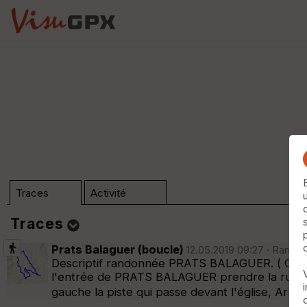
Traces
Activité
Traces
Prats Balaguer (boucle)
12.05.2019 09:27 · Randon
Dossier (n°0)
Descriptif randonnée PRATS BALAGUER. ( Cabana d
l'entrée de PRATS BALAGUER prendre la rue sur 
gauche la piste qui passe devant l'église, Arri
Trier