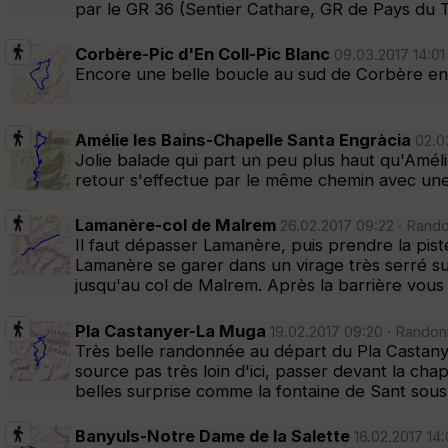
par le GR 36 (Sentier Cathare, GR de Pays du T
Corbère-Pic d'En Coll-Pic Blanc
09.03.2017 14:01
Encore une belle boucle au sud de Corbère en pa
Amélie les Bains-Chapelle Santa Engràcia
02.03
Jolie balade qui part un peu plus haut qu'Améli
retour s'effectue par le même chemin avec une 
Lamanère-col de Malrem
26.02.2017 09:22 · Rando
Il faut dépasser Lamanère, puis prendre la pi
Lamanère se garer dans un virage très serré su
jusqu'au col de Malrem. Après la barrière vous
Pla Castanyer-La Muga
19.02.2017 09:20 · Randon
Très belle randonnée au départ du Pla Castanye
source pas très loin d'ici, passer devant la ch
belles surprise comme la fontaine de Sant sous
Banyuls-Notre Dame de la Salette
16.02.2017 14: