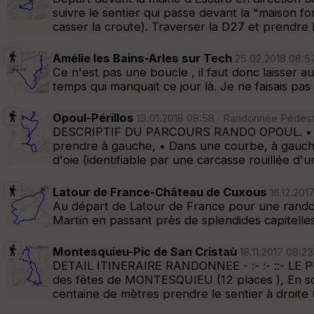
suivre le sentier qui passe devant la "maison fo
casser la croute). Traverser la D27 et prendre 
Amélie les Bains-Arles sur Tech
25.02.2018 08:57
Ce n'est pas une boucle , il faut donc laisser au
temps qui manquait ce jour là. Je ne faisais pas 
Opoul-Périllos
13.01.2018 08:58 · Randonnée Pédestr
DESCRIPTIF DU PARCOURS RANDO OPOUL. • Station
prendre à gauche, • Dans une courbe, à gauche
d'oie (identifiable par une carcasse rouillée d'u
Latour de France-Château de Cuxous
16.12.201
Au départ de Latour de France pour une randon
Martin en passant près de splendides capitelles 
Montesquieu-Pic de San Cristaù
18.11.2017 08:2
DETAIL ITINERAIRE RANDONNEE - :- :- ::- LE 
des fêtes de MONTESQUIEU (12 places ), En sort
centaine de mètres prendre le sentier à droite 