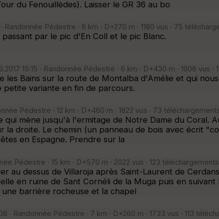
our du Fenouillèdes). Laisser le GR 36 au bo
 · Randonnée Pédestre · 6 km · D+270 m · 1180 vus · 75 télécharg
ssant par le pic d'En Coll et le pic Blanc.
.2017 15:15 · Randonnée Pédestre · 6 km · D+430 m · 1906 vus · 
e les Bains sur la route de Montalba d'Amélie et qui nou
petite variante en fin de parcours.
nnée Pédestre · 12 km · D+460 m · 1822 vus · 73 téléchargements
ste qui mène jusqu'à l'ermitage de Notre Dame du Coral.
r la droite. Le chemin (un panneau de bois avec écrit "c
 êtes en Espagne. Prendre sur la
née Pédestre · 15 km · D+570 m · 2022 vus · 123 téléchargements
r au dessus de Villaroja après Saint-Laurent de Cerdans,
apelle en ruine de Sant Cornéli de la Muga puis en suivan
 une barrière rocheuse et la chapel
08 · Randonnée Pédestre · 7 km · D+260 m · 1733 vus · 113 téléch