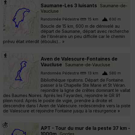
Saumane-Les 3 luisants
Saumane-de-
Vaucluse
Randonnée Pédestre
15 km
630 m
Boucle de 15 km, 600 m de dénivelé au
départ de Saumane, départ avec recherche
de l'itinéraire un peu difficile car le chemin
prévu était interdit (éboulis)... »
Aven de Valescure-Fontaines de
Vaucluse
Saumane-de-Vaucluse
Randonnée Pédestre
13 km
580 m
Bibliothèque ripatons. Départ de Fontaine.
passer à la Chapelle Ste Marie et St Véran.
rejoindre la ligne de crêtes dominant le vallat
des Baumes Noires. Aprés les Fayardes, rejoindre le GR 91
plein nord. Aprés le poste de vigie, prendre à droite et
descendre dans l Aven de Valescure. redescendre vers la piste
de Valescure et rejoindre Fontaine jusqu à la résurgence »
APT - Tour du mur de la peste 37 km -
1000m
Gordes