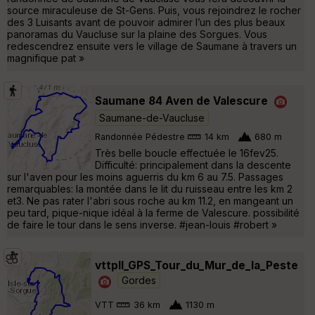
source miraculeuse de St-Gens. Puis, vous rejoindrez le rocher
des 3 Luisants avant de pouvoir admirer l’un des plus beaux
panoramas du Vaucluse sur la plaine des Sorgues. Vous
redescendrez ensuite vers le village de Saumane à travers un
magnifique pat »
Saumane 84 Aven de Valescure
Saumane-de-Vaucluse
Randonnée Pédestre
14 km
680 m
Très belle boucle effectuée le 16fev25.
Difficulté: principalement dans la descente
sur l'aven pour les moins aguerris du km 6 au 7.5. Passages
remarquables: la montée dans le lit du ruisseau entre les km 2
et3. Ne pas rater l'abri sous roche au km 11.2, en mangeant un
peu tard, pique-nique idéal à la ferme de Valescure. possibilité
de faire le tour dans le sens inverse. #jean-louis #robert »
vttpll_GPS_Tour_du_Mur_de_la_Peste
Gordes
VTT
36 km
1130 m