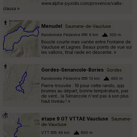
www.alpha-pyxidis.com/provence/vallis-
clausa »
Menudel
Saumane-de-Vaucluse
Randonnée Pédestre
6 km
300 m
Boucle courte mais variée entre Fontaine de
Vaucluse et Lagnes. Beaux points de vue sur
les vallons, final raide en descente. »
Gordes-Senancole-Bories
Gordes
Randonnée Pédestre
13 km
460 m
Pierre-trouvée : 19 pour cette rando, qqs
brumes au départ, bonne température, pas
de vent... la Sénancole n'est pas à son plus
haut niveau ! »
étape 9 GT VTTAE Vaucluse
Saumane-
de-Vaucluse
VTT
46 km
890 m