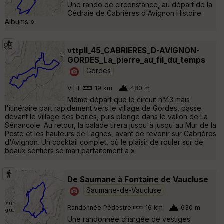
Une rando de circonstance, au départ de la
Cédraie de Cabrières d'Avignon Histoire
Albums »
vttpll_45_CABRIERES_D-AVIGNON-
GORDES_La_pierre_au_fil_du_temps
Gordes
VTT
19 km
480 m
Même départ que le circuit n°43 mais
l'itinéraire part rapidement vers le village de Gordes, passe
devant le village des bories, puis plonge dans le vallon de La
Sénancole. Au retour, la balade tirera jusqu'à jusqu'au Mur de la
Peste et les hauteurs de Lagnes, avant de revenir sur Cabrières
d'Avignon. Un cocktail complet, où le plaisir de rouler sur de
beaux sentiers se mari parfaitement a »
De Saumane à Fontaine de Vaucluse
Saumane-de-Vaucluse
Randonnée Pédestre
16 km
630 m
Une randonnée chargée de vestiges