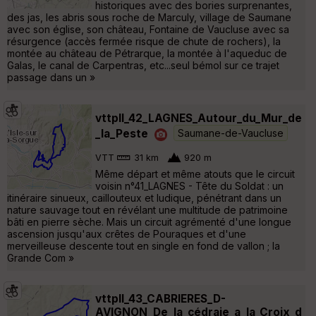
historiques avec des bories surprenantes,
des jas, les abris sous roche de Marculy, village de Saumane
avec son église, son château, Fontaine de Vaucluse avec sa
résurgence (accès fermée risque de chute de rochers), la
montée au château de Pétrarque, la montée à l'aqueduc de
Galas, le canal de Carpentras, etc...seul bémol sur ce trajet
passage dans un »
vttpll_42_LAGNES_Autour_du_Mur_de
_la_Peste
Saumane-de-Vaucluse
VTT
31 km
920 m
Même départ et même atouts que le circuit
voisin n°41_LAGNES - Tête du Soldat : un
itinéraire sinueux, caillouteux et ludique, pénétrant dans un
nature sauvage tout en révélant une multitude de patrimoine
bâti en pierre sèche. Mais un circuit agrémenté d'une longue
ascension jusqu'aux crêtes de Pouraques et d'une
merveilleuse descente tout en single en fond de vallon ; la
Grande Com »
vttpll_43_CABRIERES_D-
AVIGNON_De_la_cédraie_a_la_Croix_d