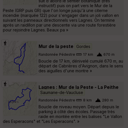
suit d'abord le sentier botanique (très
instructif) puis on part vers le Mur de la
Peste (GRP puis GR) que l'on longe jusqu'à une citerne
incendie (marquée 122) pour s'engager dans un joli vallon en
suivant les panneaux directionnels vers Lagnes. On termine
après un raidillon par une descente via une route forestière
pour rejoindre Lagnes. Beaux pa »
Mur de la peste
Gordes
Randonnée Pédestre
17 km
670 m
Boucle de 17 km, dénivelé cumulé 670 m, au
départ de Cabrières d'Avignon, dans le sens
des aiguilles d'une montre »
Lagnes : Mur de la Peste - La Peithe
Saumane-de-Vaucluse
Randonnée Pédestre
8 km
280 m
Boucle de niveau moyen. Départ depuis le
parking à côté des écoles. Passage très
raide en montée entre les balises "Le Vallon
des Esperacons" et "Les Esperacons". »