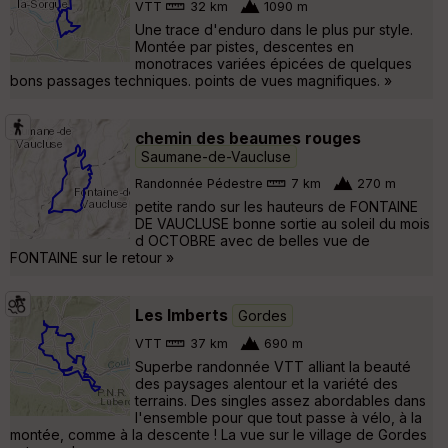
VTT
32 km
1090 m
Une trace d'enduro dans le plus pur style.
Montée par pistes, descentes en
monotraces variées épicées de quelques
bons passages techniques. points de vues magnifiques. »
chemin des beaumes rouges
Saumane-de-Vaucluse
Randonnée Pédestre
7 km
270 m
petite rando sur les hauteurs de FONTAINE
DE VAUCLUSE bonne sortie au soleil du mois
d OCTOBRE avec de belles vue de
FONTAINE sur le retour »
Les Imberts
Gordes
VTT
37 km
690 m
Superbe randonnée VTT alliant la beauté
des paysages alentour et la variété des
terrains. Des singles assez abordables dans
l'ensemble pour que tout passe à vélo, à la
montée, comme à la descente ! La vue sur le village de Gordes