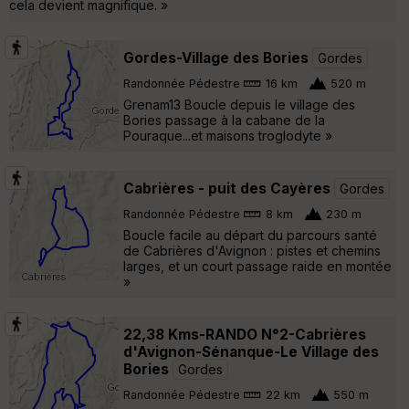
cela devient magnifique. »
Gordes-Village des Bories
Gordes
Randonnée Pédestre
16 km
520 m
Grenam13 Boucle depuis le village des
Bories passage à la cabane de la
Pouraque...et maisons troglodyte »
Cabrières - puit des Cayères
Gordes
Randonnée Pédestre
8 km
230 m
Boucle facile au départ du parcours santé
de Cabrières d'Avignon : pistes et chemins
larges, et un court passage raide en montée
»
22,38 Kms-RANDO N°2-Cabrières
d'Avignon-Sénanque-Le Village des
Bories
Gordes
Randonnée Pédestre
22 km
550 m