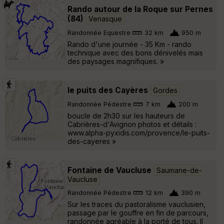
Rando autour de la Roque sur Pernes
(84)
Venasque
Randonnée Equestre
32 km
950 m
Rando d'une journée - 35 Km - rando
technique avec des bons dénivelés mais
des paysages magnifiques. »
le puits des Cayères
Gordes
Randonnée Pédestre
7 km
200 m
boucle de 2h30 sur les hauteurs de
Cabrières-d'Avignon photos et détails :
www.alpha-pyxidis.com/provence/le-puits-
des-cayeres »
Fontaine de Vaucluse
Saumane-de-
Vaucluse
Randonnée Pédestre
12 km
390 m
Sur les traces du pastoralisme vauclusien,
passage par le gouffre en fin de parcours,
randonnée agréable à la porté de tous. Il