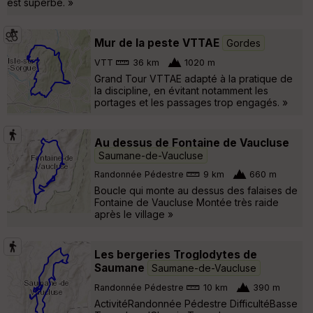
est superbe. »
Mur de la peste VTTAE
Gordes
VTT
36 km
1020 m
Grand Tour VTTAE adapté à la pratique de
la discipline, en évitant notamment les
portages et les passages trop engagés. »
Au dessus de Fontaine de Vaucluse
Saumane-de-Vaucluse
Randonnée Pédestre
9 km
660 m
Boucle qui monte au dessus des falaises de
Fontaine de Vaucluse Montée très raide
après le village »
Les bergeries Troglodytes de
Saumane
Saumane-de-Vaucluse
Randonnée Pédestre
10 km
390 m
ActivitéRandonnée Pédestre DifficultéBasse