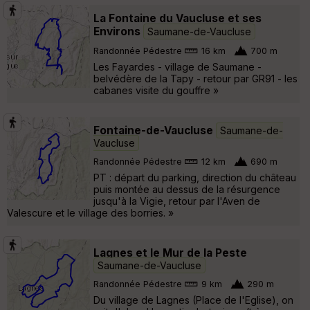
La Fontaine du Vaucluse et ses
Environs
Saumane-de-Vaucluse
Randonnée Pédestre
16 km
700 m
Les Fayardes - village de Saumane -
belvédère de la Tapy - retour par GR91 - les
cabanes visite du gouffre »
Fontaine-de-Vaucluse
Saumane-de-
Vaucluse
Randonnée Pédestre
12 km
690 m
PT : départ du parking, direction du château
puis montée au dessus de la résurgence
jusqu'à la Vigie, retour par l'Aven de
Valescure et le village des borries. »
Lagnes et le Mur de la Peste
Saumane-de-Vaucluse
Randonnée Pédestre
9 km
290 m
Du village de Lagnes (Place de l'Eglise), on