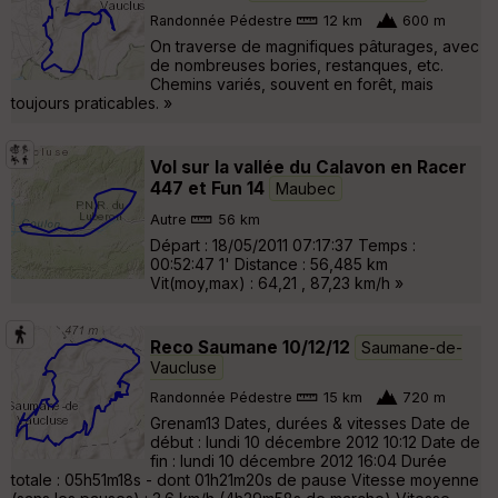
Randonnée Pédestre
12 km
600 m
On traverse de magnifiques pâturages, avec
de nombreuses bories, restanques, etc.
Chemins variés, souvent en forêt, mais
toujours praticables. »
Vol sur la vallée du Calavon en Racer
447 et Fun 14
Maubec
Autre
56 km
Départ : 18/05/2011 07:17:37 Temps :
00:52:47 1' Distance : 56,485 km
Vit(moy,max) : 64,21 , 87,23 km/h »
Reco Saumane 10/12/12
Saumane-de-
Vaucluse
Randonnée Pédestre
15 km
720 m
Grenam13 Dates, durées & vitesses Date de
début : lundi 10 décembre 2012 10:12 Date de
fin : lundi 10 décembre 2012 16:04 Durée
totale : 05h51m18s - dont 01h21m20s de pause Vitesse moyenne