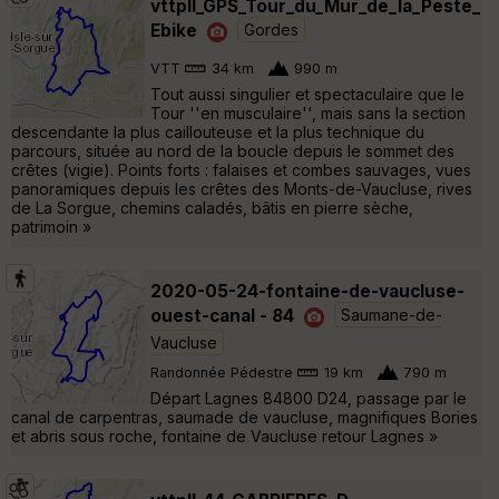
vttpll_GPS_Tour_du_Mur_de_la_Peste_
Ebike
Gordes
VTT
34 km
990 m
Tout aussi singulier et spectaculaire que le
Tour ''en musculaire'', mais sans la section
descendante la plus caillouteuse et la plus technique du
parcours, située au nord de la boucle depuis le sommet des
crêtes (vigie). Points forts : falaises et combes sauvages, vues
panoramiques depuis les crêtes des Monts-de-Vaucluse, rives
de La Sorgue, chemins caladés, bâtis en pierre sèche,
patrimoin »
2020-05-24-fontaine-de-vaucluse-
ouest-canal - 84
Saumane-de-
Vaucluse
Randonnée Pédestre
19 km
790 m
Départ Lagnes 84800 D24, passage par le
canal de carpentras, saumade de vaucluse, magnifiques Bories
et abris sous roche, fontaine de Vaucluse retour Lagnes »