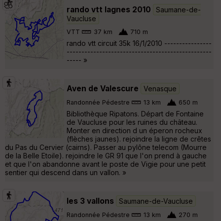
rando vtt lagnes 2010
Saumane-de-
Vaucluse
VTT
37 km
710 m
rando vtt circuit 35k 16/1/2010 ----------------
-------------------------------------------------
----- »
Aven de Valescure
Venasque
Randonnée Pédestre
13 km
650 m
Bibliothèque Ripatons. Départ de Fontaine
de Vaucluse pour les ruines du château.
Monter en direction d un éperon rocheux
(flèches jaunes). rejoindre la ligne de crêtes
du Pas du Cervier (cairns). Passer au pylône telecom (Mourre
de la Belle Etoile). rejoindre le GR 91 que l'on prend à gauche
et que l'on abandonne avant le poste de Vigie pour une petit
sentier qui descend dans un vallon. »
les 3 vallons
Saumane-de-Vaucluse
Randonnée Pédestre
13 km
270 m