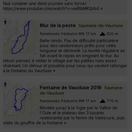
faut compter une demi journée sans forcer.
https://www.youtube.com/watch?v=veiBbMKQrb4 »
Mur de la peste
Saumane-de-Vaucluse
Randonnée Pédestre
17 km
620 m
Belle rando. Pas de difficulté particulière
pour des randonneurs prêts pour cette
longueur et dénivelé. La monté régulière se
fait avant le repas en longeant le mur. Au
retour pensez à visiter le village par les petites rues assez
charmant. Un détour et possible pour ceux qui veulent rallonger
à la fontaine du Vaucluse »
Fontaine de Vaucluse 2019
Saumane-
de-Vaucluse
Randonnée Pédestre
17 km
770 m
Montée jusqu'à la Vigie par le Vallon de
l'Oule et le plateau des 3 luisants.
redescente par la ferme de Valescure, puis
visite du gouffre de la fontaine »