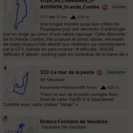
vttpll_44_CABRIERES_D-
AVIGNON_Grande_Combe
Gordes
VTT
17 km
570 m
Une longue montée jusqu'aux crêtes de
Pouraques puis une descente d'anthologie
tout en single au coeur d'une nature sauvage. Cette descente
de la Grande Combe, très joueuse et assez rapide, nécessite
de rester toujours très attentif aux vététistes qui remonteraient
par la GTV, balisée en sens inverse ! # difficulté : ROUGE
(difficile) # départ : parking juste en contrebas de la mairie de »
332-Le mur de la peste
Saumane-
de-Vaucluse
Randonnée Pédestre
14 km
620 m
Trace Le mur de la peste corrigée Avec
fond de carte Top25-fr & OpenStreet.
Contrôle avec carte chaleur "Hmap" »
Enduro Fontaine de Vaucluse
Saumane-de-Vaucluse