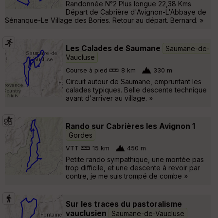
Randonnée N°2 Plus longue 22,38 Kms
Départ de Cabrière d'Avignon-L'Abbaye de
Sénanque-Le Village des Bories. Retour au départ. Bernard. »
Les Calades de Saumane
Saumane-de-
Vaucluse
Course à pied
8 km
330 m
Circuit autour de Saumane, empruntant les
calades typiques. Belle descente technique
avant d'arriver au village. »
Rando sur Cabrières les Avignon 1
Gordes
VTT
15 km
450 m
Petite rando sympathique, une montée pas
trop difficile, et une descente à revoir par
contre, je me suis trompé de combe »
Sur les traces du pastoralisme
vauclusien
Saumane-de-Vaucluse