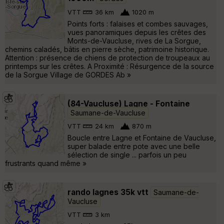
VTT
36 km
1020 m
Points forts : falaises et combes sauvages,
vues panoramiques depuis les crêtes des
Monts-de-Vaucluse, rives de La Sorgue,
chemins caladés, bâtis en pierre sèche, patrimoine historique.
Attention : présence de chiens de protection de troupeaux au
printemps sur les crêtes. A Proximité : Résurgence de la source
de la Sorgue Village de GORDES Ab »
(84-Vaucluse) Lagne - Fontaine
Saumane-de-Vaucluse
VTT
24 km
870 m
Boucle entre Lagne et Fontaine de Vaucluse,
super balade entre pote avec une belle
sélection de single ... parfois un peu
frustrants quand même »
rando lagnes 35k vtt
Saumane-de-
Vaucluse
VTT
3 km