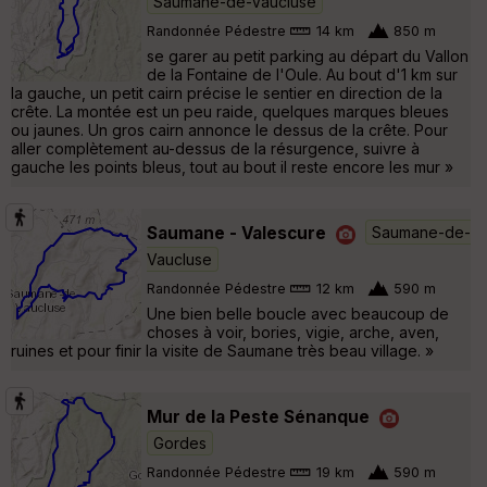
Saumane-de-Vaucluse
Randonnée Pédestre
14 km
850 m
se garer au petit parking au départ du Vallon
de la Fontaine de l'Oule. Au bout d'1 km sur
la gauche, un petit cairn précise le sentier en direction de la
crête. La montée est un peu raide, quelques marques bleues
ou jaunes. Un gros cairn annonce le dessus de la crête. Pour
aller complètement au-dessus de la résurgence, suivre à
gauche les points bleus, tout au bout il reste encore les mur »
Saumane - Valescure
Saumane-de-
Vaucluse
Randonnée Pédestre
12 km
590 m
Une bien belle boucle avec beaucoup de
choses à voir, bories, vigie, arche, aven,
ruines et pour finir la visite de Saumane très beau village. »
Mur de la Peste Sénanque
Gordes
Randonnée Pédestre
19 km
590 m