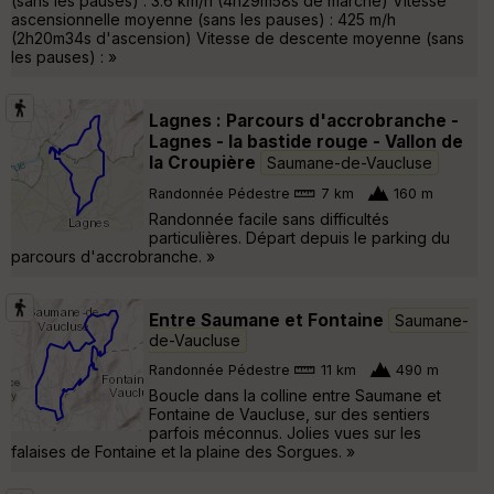
(sans les pauses) : 3.6 km/h (4h29m58s de marche) Vitesse
ascensionnelle moyenne (sans les pauses) : 425 m/h
(2h20m34s d'ascension) Vitesse de descente moyenne (sans
les pauses) : »
Lagnes : Parcours d'accrobranche -
Lagnes - la bastide rouge - Vallon de
la Croupière
Saumane-de-Vaucluse
Randonnée Pédestre
7 km
160 m
Randonnée facile sans difficultés
particulières. Départ depuis le parking du
parcours d'accrobranche. »
Entre Saumane et Fontaine
Saumane-
de-Vaucluse
Randonnée Pédestre
11 km
490 m
Boucle dans la colline entre Saumane et
Fontaine de Vaucluse, sur des sentiers
parfois méconnus. Jolies vues sur les
falaises de Fontaine et la plaine des Sorgues. »