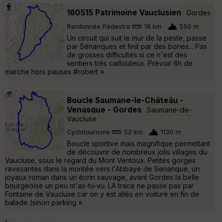
160515 Patrimoine Vauclusien
Gordes
Randonnée Pédestre
18 km
550 m
Un circuit qui suit le mur de la peste, passe
par Sénanques et finit par des bories... Pas
de grosses difficultés si ce n'est des
sentiers très caillouteux. Prévoir 6h de
marche hors pauses #robert »
Boucle Saumane-le-Châteâu -
Venasque - Gordes
Saumane-de-
Vaucluse
Cyclotourisme
52 km
1130 m
Boucle sportive mais magnifique permettant
de découvrir de nombreux jolis villages du
Vaucluse, sous le regard du Mont Ventoux. Petites gorges
ravissantes dans la montée vers l'Abbaye de Senanque, un
joyaux roman dans un écrin sauvage, avant Gordes la belle
bourgeoise un peu m'as-tu-vu. LA trace ne passe pas par
Fontaine de Vaucluse car on y est allés en voiture en fin de
balade (sinon parking »