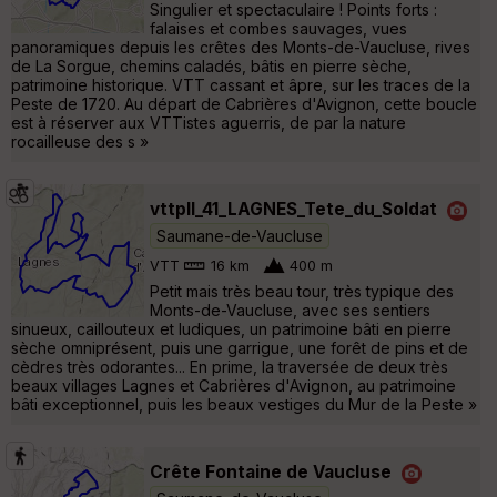
Singulier et spectaculaire ! Points forts :
falaises et combes sauvages, vues
panoramiques depuis les crêtes des Monts-de-Vaucluse, rives
de La Sorgue, chemins caladés, bâtis en pierre sèche,
patrimoine historique. VTT cassant et âpre, sur les traces de la
Peste de 1720. Au départ de Cabrières d'Avignon, cette boucle
est à réserver aux VTTistes aguerris, de par la nature
rocailleuse des s »
vttpll_41_LAGNES_Tete_du_Soldat
Saumane-de-Vaucluse
VTT
16 km
400 m
Petit mais très beau tour, très typique des
Monts-de-Vaucluse, avec ses sentiers
sinueux, caillouteux et ludiques, un patrimoine bâti en pierre
sèche omniprésent, puis une garrigue, une forêt de pins et de
cèdres très odorantes... En prime, la traversée de deux très
beaux villages Lagnes et Cabrières d'Avignon, au patrimoine
bâti exceptionnel, puis les beaux vestiges du Mur de la Peste »
Crête Fontaine de Vaucluse