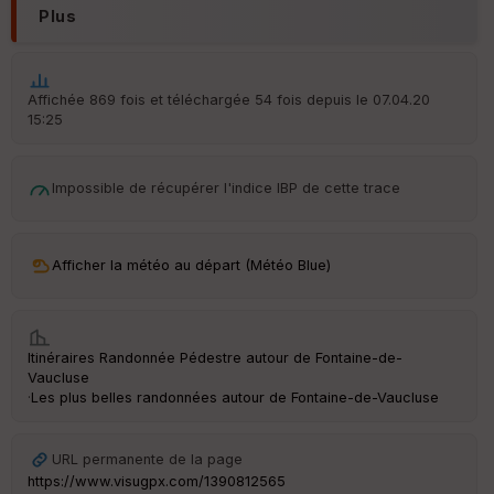
Plus
Aff
ic
he
r
Affichée 869 fois et téléchargée 54 fois depuis le 07.04.20
d
15:25
é
p
ar
t
Impossible de récupérer l'indice IBP de cette trace
ar
ri
v
Afficher la météo au départ (Météo Blue)
é
e
Fil
Itinéraires Randonnée Pédestre autour de
Fontaine-de-
tr
Vaucluse
e
·
Les plus belles randonnées autour de Fontaine-de-Vaucluse
P
OI
URL permanente de la page
https://www.visugpx.com/1390812565