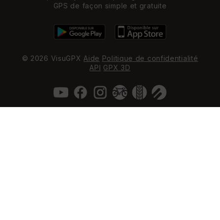
GPS de façon simple et gratuite
© 2026 VisuGPX
Aide
Politique de confidentialité
API
GPX 3D