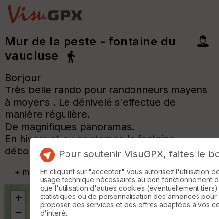
Mur de la peste - fontaine du
vaucluse
Bonjour
Très belle rando pour randonneurs mayens
à moyens . Le dénivelé s'effectue de
manière régulière.
De magnifiques panoramas.
En hivers et au printemps la fontaine
déborde et cela devient magnifique.
Pour soutenir VisuGPX, faites le b
+
m
En cliquant sur "accepter" vous autorisez l'utilisation 
usage technique nécessaires au bon fonctionnement du 
que l'utilisation d'autres cookies (éventuellement tiers)
+
statistiques ou de personnalisation des annonces pour
proposer des services et des offres adaptées à vos c
−
d'interêt.