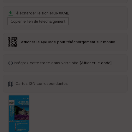
C
ou
le
Télécharger le fichier
GPX
KML
ur
Afficher le QRCode pour téléchargement sur mobile
Ep
ai
ss
eu
Intégrez cette trace dans votre site [
Afficher le code
]
r
Tr
Cartes IGN correspondantes
an
sp
ar
en
ce
Po
int