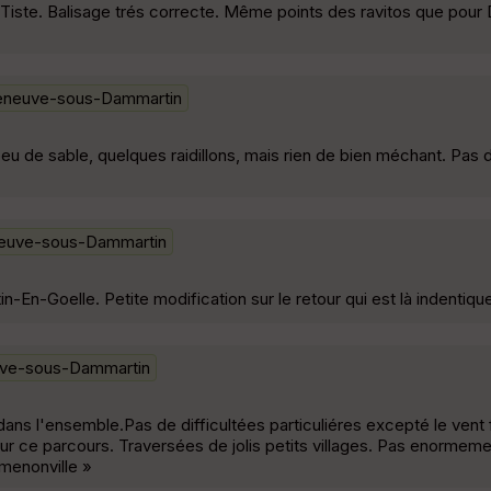
Tiste. Balisage trés correcte. Même points des ravitos que pour
leneuve-sous-Dammartin
eu de sable, quelques raidillons, mais rien de bien méchant. Pas d
neuve-sous-Dammartin
-En-Goelle. Petite modification sur le retour qui est là indentique à
uve-sous-Dammartin
s l'ensemble.Pas de difficultées particuliéres excepté le vent fra
 sur ce parcours. Traversées de jolis petits villages. Pas enormem
rmenonville »