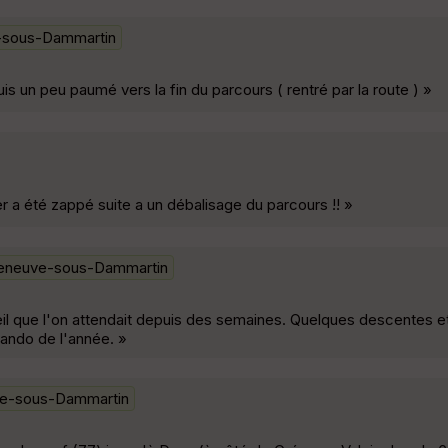
e-sous-Dammartin
s un peu paumé vers la fin du parcours ( rentré par la route ) »
er a été zappé suite a un débalisage du parcours !! »
leneuve-sous-Dammartin
il que l'on attendait depuis des semaines. Quelques descentes e
 rando de l'année. »
ve-sous-Dammartin