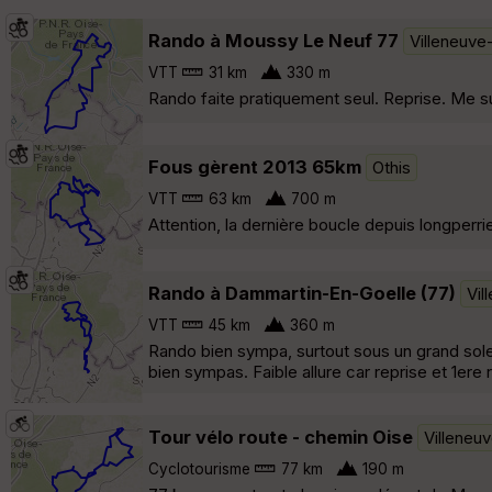
Rando à Moussy Le Neuf 77
Villeneuv
VTT
31 km
330 m
Rando faite pratiquement seul. Reprise. Me sui
Fous gèrent 2013 65km
Othis
VTT
63 km
700 m
Attention, la dernière boucle depuis longperri
Rando à Dammartin-En-Goelle (77)
Vil
VTT
45 km
360 m
Rando bien sympa, surtout sous un grand sole
bien sympas. Faible allure car reprise et 1ere
Tour vélo route - chemin Oise
Villeneu
Cyclotourisme
77 km
190 m