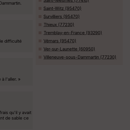
Saint-Mesmes (77410)
 Dammartin.
Saint-Witz (95470)
Survilliers (95470)
Thieux (77230)
Tremblay-en-France (93290)
Vémars (95470)
e difficulté
Ver-sur-Launette (60950)
Villeneuve-sous-Dammartin (77230)
 l'aller. »
is qu'il y avait
ent de sable ce