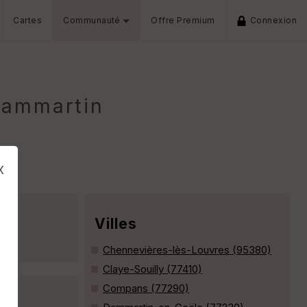
Cartes
Communauté
Offre Premium
Connexion
Dammartin
x
Villes
Chennevières-lès-Louvres (95380)
Claye-Souilly (77410)
Compans (77290)
s