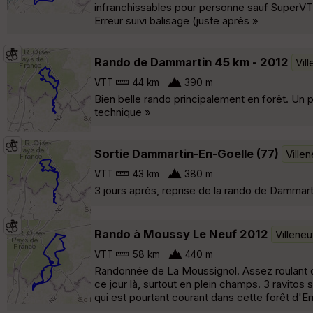
infranchissables pour personne sauf SuperVT
Erreur suivi balisage (juste aprés »
Rando de Dammartin 45 km - 2012
Vil
VTT
44 km
390 m
Bien belle rando principalement en forêt. Un p
technique »
Sortie Dammartin-En-Goelle (77)
Ville
VTT
43 km
380 m
3 jours aprés, reprise de la rando de Dammartin
Rando à Moussy Le Neuf 2012
Villene
VTT
58 km
440 m
Randonnée de La Moussignol. Assez roulant dan
ce jour là, surtout en plein champs. 3 ravitos
qui est pourtant courant dans cette forêt d'E