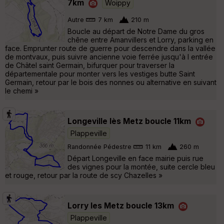
7km
Woippy
Autre
7 km
210 m
Boucle au départ de Notre Dame du gros
chêne entre Amanvillers et Lorry, parking en
face. Emprunter route de guerre pour descendre dans la vallée
de montvaux, puis suivre ancienne voie ferrée jusqu'à l entrée
de Châtel saint Germain, bifurquer pour traverser la
départementale pour monter vers les vestiges butte Saint
Germain, retour par le bois des nonnes ou alternative en suivant
le chemi »
Longeville lès Metz boucle 11km
Plappeville
Randonnée Pédestre
11 km
260 m
Départ Longeville en face mairie puis rue
des vignes pour la montée, suite cercle bleu
et rouge, retour par la route de scy Chazelles »
Lorry les Metz boucle 13km
Plappeville