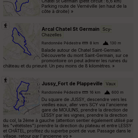
Châtel St Germain (petit circuit : 6,6 km)
Parking route de Vernéville (en haut de la
côte à droite) »
Arcal Chatel St Germain
Scy-
Chazelles
Randonnée Pédestre
8 km
130 m
Balade autour de Chatel Saint-Germain.
Découverte du mont Saint-Germain, sur ce
promontoire on peut admirer les ruines du
château et du prieuré. Un peu moins de 8 kilomètres. »
Jussy_Fort de Plappeville
Vaux
Randonnée Pédestre
16 km
600 m
Du square de JUSSY, descendre vers les
vieilles eaux, aller vers SCY via l'ancienne
gare de MOULINS, prendre la direction de
LESSY par les vignes, prendre la direction
du col, la 2ème à gauche (attention sentier également utilisé par
les "vététistes").prendre la direction du plateau et entre LESSY
et CHÂTEL, profitez du superbe point de vue. Passage dans le
village, retour par l'ancienne vo »