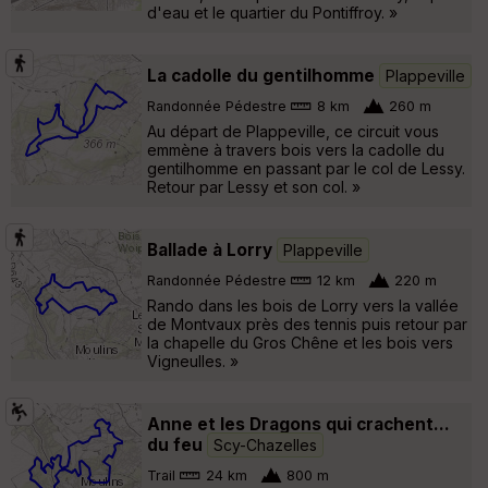
d'eau et le quartier du Pontiffroy. »
La cadolle du gentilhomme
Plappeville
Randonnée Pédestre
8 km
260 m
Au départ de Plappeville, ce circuit vous
emmène à travers bois vers la cadolle du
gentilhomme en passant par le col de Lessy.
Retour par Lessy et son col. »
Ballade à Lorry
Plappeville
Randonnée Pédestre
12 km
220 m
Rando dans les bois de Lorry vers la vallée
de Montvaux près des tennis puis retour par
la chapelle du Gros Chêne et les bois vers
Vigneulles. »
Anne et les Dragons qui crachent...
du feu
Scy-Chazelles
Trail
24 km
800 m