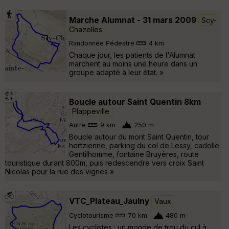
Marche Alumnat - 31 mars 2009
Scy-
Chazelles
Randonnée Pédestre
4 km
Chaque jour, les patients de l'Alumnat
marchent au moins une heure dans un
groupe adapté à leur état. »
Boucle autour Saint Quentin 8km
Plappeville
Autre
9 km
250 m
Boucle autour du mont Saint Quentin, tour
hertzienne, parking du col de Lessy, cadolle
Gentilhomme, fontaine Bruyères, route
touristique durant 800m, puis redescendre vers croix Saint
Nicolas pour la rue des vignes »
VTC_Plateau_Jaulny
Vaux
Cyclotourisme
70 km
480 m
Les cyclistes : un monde de trou du cul à