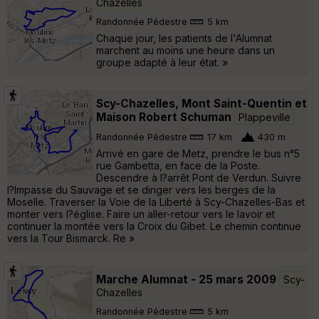
Chazelles
Randonnée Pédestre
5 km
Chaque jour, les patients de l'Alumnat
marchent au moins une heure dans un
groupe adapté à leur état. »
Scy-Chazelles, Mont Saint-Quentin et
Maison Robert Schuman
Plappeville
Randonnée Pédestre
17 km
430 m
Arrivé en gare de Metz, prendre le bus n°5
rue Gambetta, en face de la Poste.
Descendre à l?arrêt Pont de Verdun. Suivre
l?Impasse du Sauvage et se diriger vers les berges de la
Moselle. Traverser la Voie de la Liberté à Scy-Chazelles-Bas et
monter vers l?église. Faire un aller-retour vers le lavoir et
continuer la montée vers la Croix du Gibet. Le chemin continue
vers la Tour Bismarck. Re »
Marche Alumnat - 25 mars 2009
Scy-
Chazelles
Randonnée Pédestre
5 km