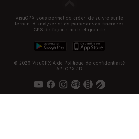
VisuGPX vous permet de créer, de suivre sur le
terrain, d'analyser et de partager vos itinéraires
GPS de façon simple et gratuite
© 2026 VisuGPX
Aide
Politique de confidentialité
API
GPX 3D