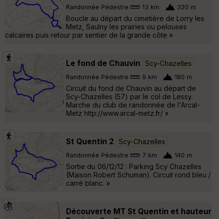
Randonnée Pédestre
13 km
320 m
Boucle au départ du cimetière de Lorry les
Metz, Saulny les prairies ou pelouses
calcaires puis retour par sentier de la grande côte »
Le fond de Chauvin
Scy-Chazelles
Randonnée Pédestre
9 km
180 m
Circuit du fond de Chauvin au départ de
Scy-Chazelles (57) par le col de Lessy.
Marche du club de randonnée de l'Arcal-
Metz http://www.arcal-metz.fr/ »
St Quentin 2
Scy-Chazelles
Randonnée Pédestre
7 km
140 m
Sortie du 06/12/12 : Parking Scy Chazelles
(Maison Robert Schuman). Circuit rond bleu /
carré blanc. »
Découverte MT St Quentin et hauteur