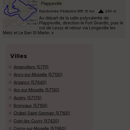
Plappeville
Randonnée Pédestre
10 km
240 m
Au départ de la salle polyvalente de
Plappeville, direction le Fort Girardin, puis le
col de Lessy et retour via Longeville les
Metz et Le Ban St Martin. »
Villes
Amanvillers (57111)
Ancy-sur-Moselle (57130)
Argancy (57640)
Ars-sur-Moselle (57130)
Augny (57176)
Bronvaux (57159)
Châtel-Saint-Germain (57160)
Coin-lès-Cuvry (57420)
Corny-sur-Moselle (57680)