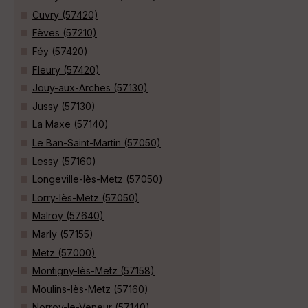
Cuvry (57420)
Fèves (57210)
Féy (57420)
Fleury (57420)
Jouy-aux-Arches (57130)
Jussy (57130)
La Maxe (57140)
Le Ban-Saint-Martin (57050)
Lessy (57160)
Longeville-lès-Metz (57050)
Lorry-lès-Metz (57050)
Malroy (57640)
Marly (57155)
Metz (57000)
Montigny-lès-Metz (57158)
Moulins-lès-Metz (57160)
Norroy-le-Veneur (57140)