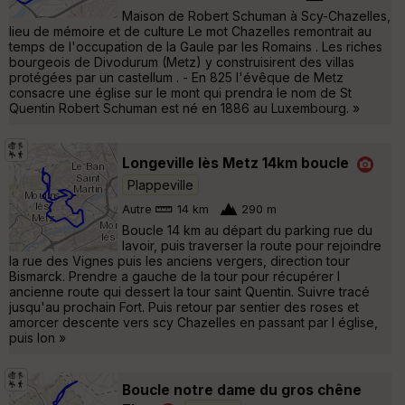
Maison de Robert Schuman à Scy-Chazelles,
lieu de mémoire et de culture Le mot Chazelles remontrait au
temps de l'occupation de la Gaule par les Romains . Les riches
bourgeois de Divodurum (Metz) y construisirent des villas
protégées par un castellum . - En 825 l'évêque de Metz
consacre une église sur le mont qui prendra le nom de St
Quentin Robert Schuman est né en 1886 au Luxembourg. »
Longeville lès Metz 14km boucle
Plappeville
Autre
14 km
290 m
Boucle 14 km au départ du parking rue du
lavoir, puis traverser la route pour rejoindre
la rue des Vignes puis les anciens vergers, direction tour
Bismarck. Prendre a gauche de la tour pour récupérer l
ancienne route qui dessert la tour saint Quentin. Suivre tracé
jusqu'au prochain Fort. Puis retour par sentier des roses et
amorcer descente vers scy Chazelles en passant par l église,
puis lon »
Boucle notre dame du gros chêne