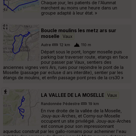
Chaque jour, les patients de l'Alumnat
marchent au moins une heure dans un
groupe adapté à leur état. »
Boucle moulins les metz ars sur
moselle
Vaux
Autre
12 km
110 m
Départ sous le pont, longer moselle puis
parking bar traverser route, etangs en face
pour passer par Vaux, sentiers des
anciennes vignes vers Ars, rues pour rejoindre le pont de la
Moselle (passage par ecluse d ars interdite), sentier par les
étangs de moulins, et enfin passage pont pres de la crs30 »
LA VALLEE DE LA MOSELLE
Vaux
Randonnée Pédestre
19 km
En rive droite de la vallée de la Moselle,
Jouy-aux-Arches, et Corny-sur-Moselle
occupent un site privilégié. Jouy-aux-Arches
est connue pour son impressionnant
aqueduc construit par les gallo-romains pour acheminer l'eau