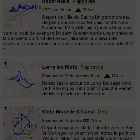
Rozérieulle
Plappeville
VTT
36 km
790 m
Départ de l\'ile du Saulcy.Un petit morceau
de plat pour ce chauffer puis monter vers
l\'antenne TV du Mt saint Quentin.Descente
vers le local de aventure Mt saint Quentin.Aprés une montée et
la descente du fond de Lavaux, direction le plateau de
rozérieulle pour refaire une partie du circuit des crapauds 2012.
»
Lorry les Metz
Plappeville
Randonnée Pédestre
6 km
140 m
Rando facile autour de Lorry. Balisage rond
vert. Parking au rond point à gauche venant
de Metz (stade des Frières) »
Metz Moselle & Canal
Metz
Randonnée Pédestre
11 km
Départ du quartier de la Patrotte vers le Ban
St Martin par le chemin Noir. Après le pont de
Verdun, retour par le cenal de Jouy, le plan