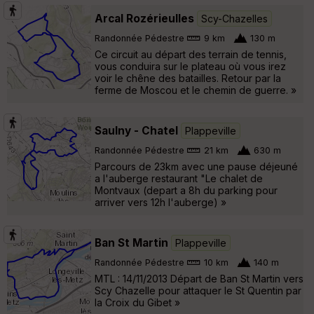
Arcal Rozérieulles
Scy-Chazelles
Randonnée Pédestre
9 km
130 m
Ce circuit au départ des terrain de tennis,
vous conduira sur le plateau où vous irez
voir le chêne des batailles. Retour par la
ferme de Moscou et le chemin de guerre. »
Saulny - Chatel
Plappeville
Randonnée Pédestre
21 km
630 m
Parcours de 23km avec une pause déjeuné
a l'auberge restaurant "Le chalet de
Montvaux (depart a 8h du parking pour
arriver vers 12h l'auberge) »
Ban St Martin
Plappeville
Randonnée Pédestre
10 km
140 m
MTL : 14/11/2013 Départ de Ban St Martin vers
Scy Chazelle pour attaquer le St Quentin par
la Croix du Gibet »