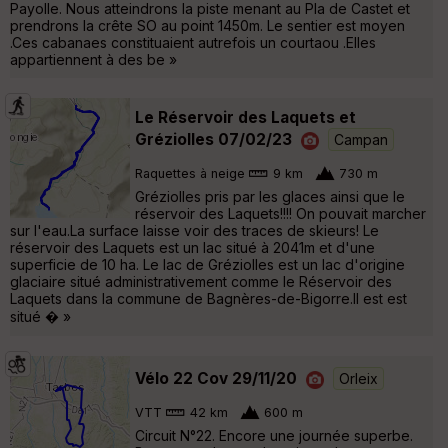
Payolle. Nous atteindrons la piste menant au Pla de Castet et
prendrons la crête SO au point 1450m. Le sentier est moyen
.Ces cabanaes constituaient autrefois un courtaou .Elles
appartiennent à des be »
Le Réservoir des Laquets et
Gréziolles 07/02/23
Campan
Raquettes à neige
9 km
730 m
Gréziolles pris par les glaces ainsi que le
réservoir des Laquets!!!! On pouvait marcher
sur l'eau.La surface laisse voir des traces de skieurs! Le
réservoir des Laquets est un lac situé à 2041m et d'une
superficie de 10 ha. Le lac de Gréziolles est un lac d'origine
glaciaire situé administrativement comme le Réservoir des
Laquets dans la commune de Bagnères-de-Bigorre.Il est est
situé � »
Vélo 22 Cov 29/11/20
Orleix
VTT
42 km
600 m
Circuit N°22. Encore une journée superbe.