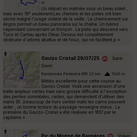
m
Un départ en matinée sous un beau soleil ,
mais avec 19° seulement.Les chemins et les pistes ont bien
séché malgré l'orage violent de la veille . Le cheminement sur
Angos permet un beau panorama sur la chaîne. Un bémol
cependant concernant un tronçon . La piste qui descend vers
Tuco et Cantau après Oléac Dessus est complètement
obstruée d'arbres abattus et de houx, qui ne facilitent p »
Gavizo Cristail 29/07/25
Saint-
Savin
Randonnée Pédestre
22 km
1540 m
Météo excellente pour cette course au
Gavizo Cristail. Voilà une ascension d'une
belle ampleur certes mais sans grosse difficulté à l'exception
des pentes sommitales, raides, qui demandent d'utiliser des
mains (II) ,beaucoup de hors sentier mails les cairns peuvent
aider , un bonne lecture du paysage renseigne mieux . La
première du Gavizo-Cristail a été réalisée en 1851 par le
capitaine »
Pic du Monné de Bagnères
Visker