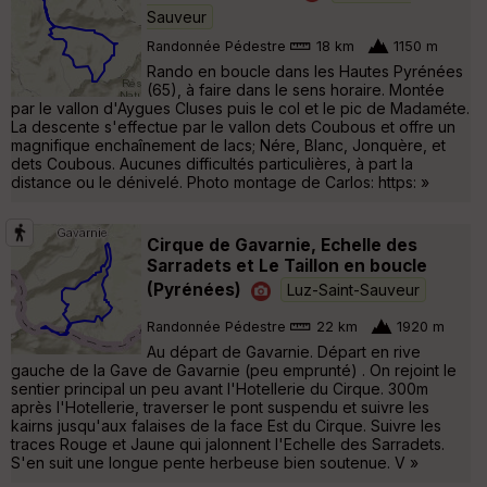
Sauveur
Randonnée Pédestre
18 km
1150 m
Rando en boucle dans les Hautes Pyrénées
(65), à faire dans le sens horaire. Montée
par le vallon d'Aygues Cluses puis le col et le pic de Madaméte.
La descente s'effectue par le vallon dets Coubous et offre un
magnifique enchaînement de lacs; Nére, Blanc, Jonquère, et
dets Coubous. Aucunes difficultés particulières, à part la
distance ou le dénivelé. Photo montage de Carlos: https: »
Cirque de Gavarnie, Echelle des
Sarradets et Le Taillon en boucle
(Pyrénées)
Luz-Saint-Sauveur
Randonnée Pédestre
22 km
1920 m
Au départ de Gavarnie. Départ en rive
gauche de la Gave de Gavarnie (peu emprunté) . On rejoint le
sentier principal un peu avant l'Hotellerie du Cirque. 300m
après l'Hotellerie, traverser le pont suspendu et suivre les
kairns jusqu'aux falaises de la face Est du Cirque. Suivre les
traces Rouge et Jaune qui jalonnent l'Echelle des Sarradets.
S'en suit une longue pente herbeuse bien soutenue. V »