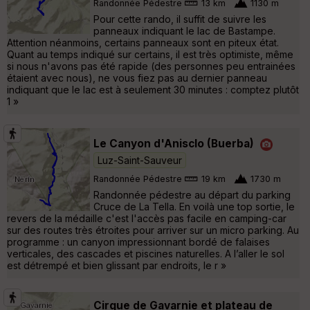
Randonnée Pédestre
13 km
1130 m
Pour cette rando, il suffit de suivre les
panneaux indiquant le lac de Bastampe.
Attention néanmoins, certains panneaux sont en piteux état.
Quant au temps indiqué sur certains, il est très optimiste, même
si nous n'avons pas été rapide (des personnes peu entrainées
étaient avec nous), ne vous fiez pas au dernier panneau
indiquant que le lac est à seulement 30 minutes : comptez plutôt
1 »
Le Canyon d'Anisclo (Buerba)
Luz-Saint-Sauveur
Randonnée Pédestre
19 km
1730 m
Randonnée pédestre au départ du parking
Cruce de La Tella. En voilà une top sortie, le
revers de la médaille c'est l'accès pas facile en camping-car
sur des routes très étroites pour arriver sur un micro parking. Au
programme : un canyon impressionnant bordé de falaises
verticales, des cascades et piscines naturelles. A l’aller le sol
est détrempé et bien glissant par endroits, le r »
Cirque de Gavarnie et plateau de