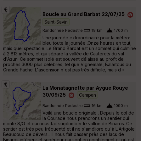
Boucle au Grand Barbat 22/07/25
Saint-Savin
Randonnée Pédestre
19 km
1700 m
Une journée extraordinaire pour la météo:
bleu toute la journée .Onze heures en tout,
mais quel spectacle. Le Grand Barbat est un sommet qui culmine
à 2 813 mètres, et qui sépare la vallée de Cauterets du val
d'Azun. Ce sommet isolé est souvent délaissé au profit de
proches 3000 plus célèbres, tel que Vignemale, Balaïtous ou
Grande Fache. L'ascension n'est pas très difficile, mais d »
La Monatagnette par Aygue Rouye
30/09/25
Campan
Randonnée Pédestre
16 km
1090 m
Voilà une boucle originale . Depuis le col de
la Courade nous prendrons un sentier qui
monte S/O et qui nous fait surplomber le vallon de Binaros. Ce
sentier est très peu fréquenté et il ne s'améliore qu'à L'Artigole.
Beaucoup de dévers... Il nous fait passer près des lacs de
Binaros inférieur et supérieur qui sont en comblement et où est