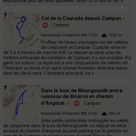
empruntons plus de deux appareils, sinon 12.00 euros. Arr »
Col de la Courade depuis Campan
Campan
Randonnée Pédestre
7 km
1030 m
Profitez de beaux paysages sur les vallées
de Lesponne et Campan. Compter environ
de 3 à 4 heures de marche A/R. Le départ se situe près de
l'entrée principale du cimetière de Campan. Il y est possible d'y
garer sa voiture. Le leyté est à une cinquantaine de mètres de
l'itinéraire au bord d'un autre chemin forestier. Itinéraire balisé
dans les deux sens. L'itinéraire principal, tra »
Dans le bois de Mourgoueilh entre
ruisseau de Binaros et chemin
d'Angoué.
Campan
Randonnée Pédestre
6 km
290 m
Jolie petite randonnée ombragée en vallée
de Lesponne dans le bois du Mourgoueilh. Le départ se situe
au bout du chemin d'Angoué au petit parking sur la gauche en
venant de Campan et avant la route du pont "Poun de