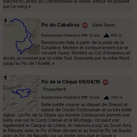
marche.fr/_38165_557_randonnees-la-munia. Retour en passant
par La vierg »
Pic du Cabaliros
Saint-Savin
Randonnée Pédestre
12 km
810 m
Randonnée faite à partir de la piste de la
Curadère. Montée et contournement par le
versant Ouest. Montée au Col d'Anepéou et
accès au sommet par la crête Sud. Descente par la crête Nord
jusqu'au Pic de l'Araillé. »
Pic de la Clique 09/04/19
Poueyferré
Randonnée Pédestre
12 km
780 m
Belle petite course au départ de Gheust et
autour de Ourdis Cotdoussan et sa très belle
église . Le Pic de la Clique qui domine Cotdoussan permet une
belle vue sur le Cucq Crémail et le Montaigu. On peut voir
également le Casque du Lhéris, le Haboura jusqu'au Soum Arra,
le Pibeste avec le Pic d'Alian devant et au fond le Pic de Bazès
avec le Pic de Navaillo sur sa droite ainsi que le Soum »