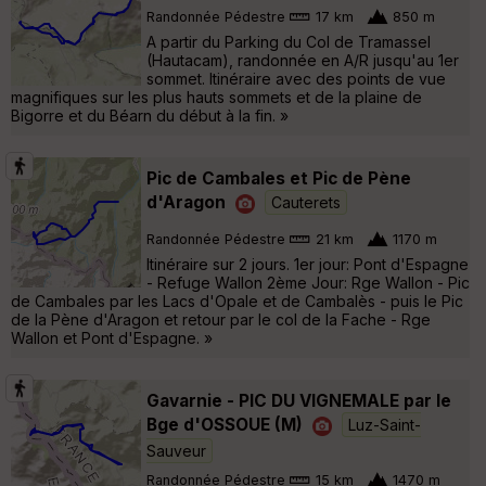
Randonnée Pédestre
17 km
850 m
A partir du Parking du Col de Tramassel
(Hautacam), randonnée en A/R jusqu'au 1er
sommet. Itinéraire avec des points de vue
magnifiques sur les plus hauts sommets et de la plaine de
Bigorre et du Béarn du début à la fin. »
Pic de Cambales et Pic de Pène
d'Aragon
Cauterets
Randonnée Pédestre
21 km
1170 m
Itinéraire sur 2 jours. 1er jour: Pont d'Espagne
- Refuge Wallon 2ème Jour: Rge Wallon - Pic
de Cambales par les Lacs d'Opale et de Cambalès - puis le Pic
de la Pène d'Aragon et retour par le col de la Fache - Rge
Wallon et Pont d'Espagne. »
Gavarnie - PIC DU VIGNEMALE par le
Bge d'OSSOUE (M)
Luz-Saint-
Sauveur
Randonnée Pédestre
15 km
1470 m