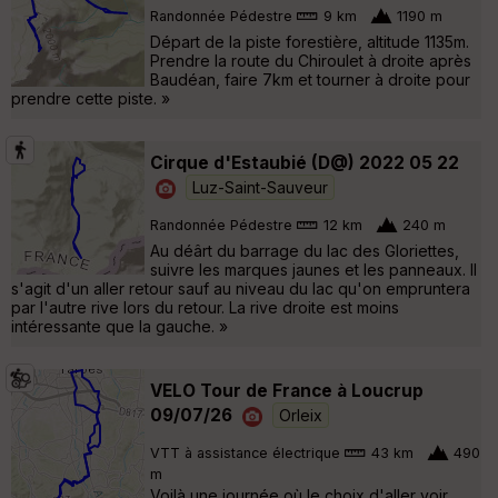
Randonnée Pédestre
9 km
1190 m
Départ de la piste forestière, altitude 1135m.
Prendre la route du Chiroulet à droite après
Baudéan, faire 7km et tourner à droite pour
prendre cette piste. »
Cirque d'Estaubié (D@) 2022 05 22
Luz-Saint-Sauveur
Randonnée Pédestre
12 km
240 m
Au déârt du barrage du lac des Gloriettes,
suivre les marques jaunes et les panneaux. Il
s'agit d'un aller retour sauf au niveau du lac qu'on empruntera
par l'autre rive lors du retour. La rive droite est moins
intéressante que la gauche. »
VELO Tour de France à Loucrup
09/07/26
Orleix
VTT à assistance électrique
43 km
490
m
Voilà une journée où le choix d'aller voir