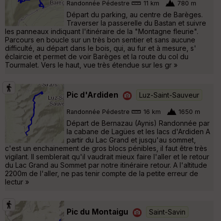
Randonnée Pédestre
11 km
780 m
Départ du parking, au centre de Barèges.
Traverser la passerelle du Bastan et suivre
les panneaux indiquant l'itinéraire de la "Montagne fleurie".
Parcours en boucle sur un très bon sentier et sans aucune
difficulté, au départ dans le bois, qui, au fur et à mesure, s'
éclaircie et permet de voir Barèges et la route du col du
Tourmalet. Vers le haut, vue très étendue sur les gr »
Pic d'Ardiden
Luz-Saint-Sauveur
Randonnée Pédestre
16 km
1650 m
Départ de Bernazau (Aynis) Randonnée par
la cabane de Lagües et les lacs d'Ardiden A
partir du Lac Grand et jusqu'au sommet,
c'est un enchainement de gros blocs pénibles, il faut être très
vigilant. Il semblerait qu'il vaudrait mieux faire l'aller et le retour
du Lac Grand au Sommet par notre itinéraire retour. A l'altitude
2200m de l'aller, ne pas tenir compte de la petite erreur de
lectur »
Pic du Montaigu
Saint-Savin