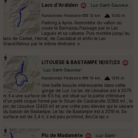
Lacs d'Ardiden
Luz-Saint-Sauveur
Randonnée Pédestre
12 km
1040 m
Parking à Aynis. Remontée du vallon où
coule le Bernazau.Passage par le Lac
Laguës et sa cabane. Puis montée jusqu'au
lacs de Cantet, Herrat, de Casdabat et enfin le Lac
Grand.Retour par le même itinéraire. »
LITOUESE & BASTAMPE 18/07/23
Luz-Saint-Sauveur
Randonnée Pédestre
15 km
1310 m
Une belle boucle intéressante dans cette
gorge de Luz .Le lac de Litouèse est à 2075
m. Il a une surface de 6.5 ha, est situé sur la partie inférieure
d'un petit cirque formé par le Soum de Caubarolle (2386 m) , le
pic de Litouèse (2420 m) et une crête peu élevée qui le sépare
du bassin de Bastampe. Le lac de Bastampe est à 2019 m. Sa
surface est de 2,4 h, il est peu profond, 8m.Ce lac »
Pic de Madamète
Luz-Saint-