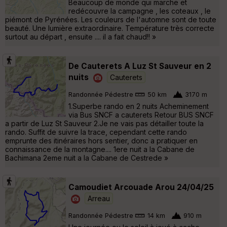
Beaucoup de monde qui marche et
redécouvre la campagne , les coteaux , le
piémont de Pyrénées. Les couleurs de l'automne sont de toute
beauté. Une lumière extraordinaire. Température très correcte
surtout au départ , ensuite .... il a fait chaud!! »
De Cauterets A Luz St Sauveur en 2
nuits
Cauterets
Randonnée Pédestre
50 km
3170 m
1.Superbe rando en 2 nuits Acheminement
via Bus SNCF a cauterets Retour BUS SNCF
a partir de Luz St Sauveur 2.Je ne vais pas détailler toute la
rando. Suffit de suivre la trace, cependant cette rando
emprunte des itinéraires hors sentier, donc a pratiquer en
connaissance de la montagne.... 1ere nuit a la Cabane de
Bachimana 2eme nuit a la Cabane de Cestrede »
Camoudiet Arcouade Arou 24/04/25
Arreau
Randonnée Pédestre
14 km
910 m