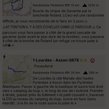
Randonnée Pédestre
15 km
1230 m
Boucle du cirque de Gavarnie par la
brechede Roland ⚠️Ceci est une randonnée
difficile, je vous recommande de la faire en 2 jours.⚠️
⚠️ATTENTION IL Y A DES ÉCHELLES DANS LE PARCOUR.⚠️ Ce
parcours vous fera passer à côté de la grand cascade de
gavarnie (juste avant le plus dure de la montée), vous passerai
à côté de la breche de Roland (un refuge ce trouve juste à
côt� »
1-Lourdes - Asson GR78
Poueyferré
Randonnée Pédestre
24 km
280 m
De Lourdes la cité Mariale des hautes
Pyrénées à Asson dans les Pyrénées
Atlantiques. Passer à gauche de la basilique et suivre tout droit
vers « camping du loup », le long du mur de l évêché. Prendre
à droite, passer près du bâtiment « le petit couvent », traverser
la D13 au niveau du camping du loup, suivre en face (sens
interdit) ; à la fin de la route suivre la piste le »