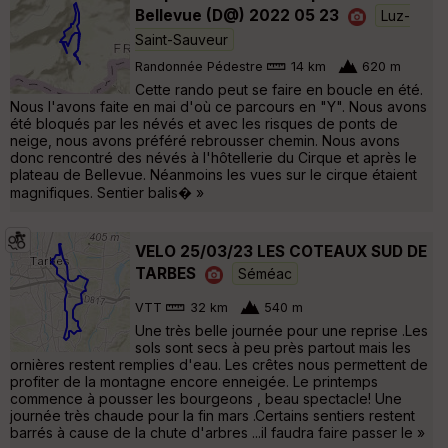
Bellevue (D@) 2022 05 23
Luz-
Saint-Sauveur
Randonnée Pédestre
14 km
620 m
Cette rando peut se faire en boucle en été.
Nous l'avons faite en mai d'où ce parcours en "Y". Nous avons
été bloqués par les névés et avec les risques de ponts de
neige, nous avons préféré rebrousser chemin. Nous avons
donc rencontré des névés à l'hôtellerie du Cirque et après le
plateau de Bellevue. Néanmoins les vues sur le cirque étaient
magnifiques. Sentier balis� »
VELO 25/03/23 LES COTEAUX SUD DE
TARBES
Séméac
VTT
32 km
540 m
Une très belle journée pour une reprise .Les
sols sont secs à peu près partout mais les
ornières restent remplies d'eau. Les crêtes nous permettent de
profiter de la montagne encore enneigée. Le printemps
commence à pousser les bourgeons , beau spectacle! Une
journée très chaude pour la fin mars .Certains sentiers restent
barrés à cause de la chute d'arbres ...il faudra faire passer le »