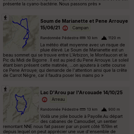
présente la cyano-bactérie. Nous passons près »
Soum de Marianette et Pene Arrouye
15/06/21
Campan
Randonnée Pédestre
10 km
1120 m
La météo était moyenne avec un risque de
pluie élevé. Le Soum de Marianette est un
beau sommet qui se trouve entre L'Arbizon, le Monfaucon et le
Pic du Midi de Bigorre . Il est au pied du Pene Arrouye. Le soleil
étant bien présent cette matinée, ....on ajoutera à cette course
ce Pene Arrouye; qui demande de l'attention ainsi que la crête
de Carrot Nègre, car il faudra poser les mains po »
Lac D'Arou par l'Arcouade 14/10/25
Arreau
Randonnée Pédestre
13 km
900 m
Voilà une jolie boucle à Payolle.Au départ
des cabanes de Camoudiet, un sentier
remontant NNE nous fait passer par un point côté 1519m et
depuis lequel on peut apprécier une vue d'ensemble de