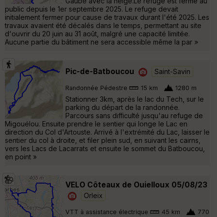
Gaube avec la neige.Le refuge est fermé au
public depuis le 1er septembre 2025. Le refuge devait
initialement fermer pour cause de travaux durant l'été 2025. Les
travaux avaient été décalés dans le temps, permettant au site
d'ouvrir du 20 juin au 31 août, malgré une capacité limitée.
Aucune partie du bâtiment ne sera accessible même la par »
Pic-de-Batboucou
Saint-Savin
Randonnée Pédestre
15 km
1280 m
Stationner 3km, après le lac du Tech, sur le
parking du départ de la randonnée.
Parcours sans difficulté jusqu'au refuge de
Migouélou. Ensuite prendre le sentier qui longe le Lac en
direction du Col d'Artouste. Arrivé à l'extrémité du Lac, laisser le
sentier du col à droite, et filer plein sud, en suivant les cairns,
vers les Lacs de Lacarrats et ensuite le sommet du Batboucou,
en point »
VELO Côteaux de Ouielloux 05/08/23
Orleix
VTT à assistance électrique
45 km
770