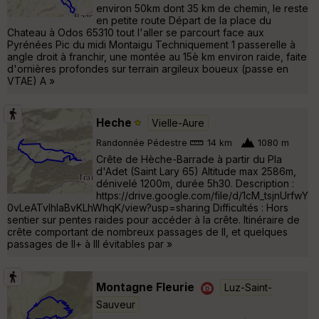
environ 50km dont 35 km de chemin, le reste
en petite route Départ de la place du
Chateau à Odos 65310 tout l'aller se parcourt face aux
Pyrénées Pic du midi Montaigu Techniquement 1 passerelle à
angle droit à franchir, une montée au 15è km environ raide, faite
d'ornières profondes sur terrain argileux boueux (passe en
VTAE) A »
Heche
Vielle-Aure
Randonnée Pédestre
14 km
1080 m
Crête de Hèche-Barrade à partir du Pla
d'Adet (Saint Lary 65) Altitude max 2586m,
dénivelé 1200m, durée 5h30. Description :
https://drive.google.com/file/d/1cM_tsjnUrfwY
0vLeATvIhIaBvKLhWhqK/view?usp=sharing Difficultés : Hors
sentier sur pentes raides pour accéder à la crête. Itinéraire de
crête comportant de nombreux passages de II, et quelques
passages de II+ à III évitables par »
Montagne Fleurie
Luz-Saint-
Sauveur