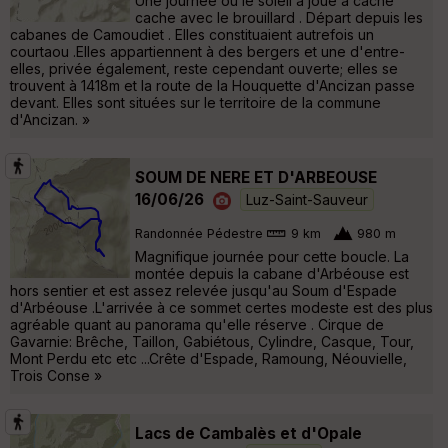
Une journée ou le soleil à joué à cache
cache avec le brouillard . Départ depuis les
cabanes de Camoudiet . Elles constituaient autrefois un
courtaou .Elles appartiennent à des bergers et une d'entre-
elles, privée également, reste cependant ouverte; elles se
trouvent à 1418m et la route de la Houquette d'Ancizan passe
devant. Elles sont situées sur le territoire de la commune
d'Ancizan. »
SOUM DE NERE ET D'ARBEOUSE
16/06/26
Luz-Saint-Sauveur
Randonnée Pédestre
9 km
980 m
Magnifique journée pour cette boucle. La
montée depuis la cabane d'Arbéouse est
hors sentier et est assez relevée jusqu'au Soum d'Espade
d'Arbéouse .L'arrivée à ce sommet certes modeste est des plus
agréable quant au panorama qu'elle réserve . Cirque de
Gavarnie: Brêche, Taillon, Gabiétous, Cylindre, Casque, Tour,
Mont Perdu etc etc ...Crête d'Espade, Ramoung, Néouvielle,
Trois Conse »
Lacs de Cambalès et d'Opale