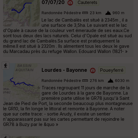
07/07/20
Cauterets
Randonnée Pédestre
23 km
960 m
Le lac de Cambalès est situé à 2345m , il a
une surface de 3,5ha. Le suivant est le lac
d'Opale à cause de la couleur vert émeraude de ses eaux.Ce
sont tous deux des lacs naturels. Celui d'Opale est situé au sud
du grand lac de Cambalès.Sa surface est pratiquement la
même.Il est situé à 2320m . Ils alimentent tous les deux le gave
du Marcadau près du refuge Wallon. Edouard Wallon (1821- »
Lourdes - Bayonne
Poueyferré
Randonnée Pédestre
276 km
6030 m
Traces regroupant 11 jours de marche de la
gare de Lourdes à la gare de Bayonne. La
première parte utilise le GR78 jusqu'à Saint
Jean de Pied de Port, la seconde beaucoup plus montagneuse
le GR10, la fin longe le littoral et remonte à Bayonne. A noter
que sur cette trace: - sortie Arudy, il existe un sentier
n'apparaissant pas sur les cartes permettant de rejoindre le
GR78 à Buzy par le &quo »