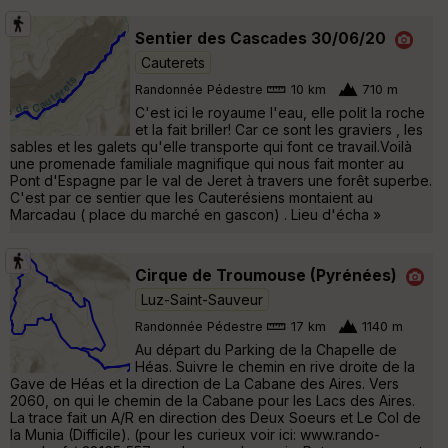
Sentier des Cascades 30/06/20
Cauterets
Randonnée Pédestre
10 km
710 m
C'est ici le royaume l'eau, elle polit la roche
et la fait briller! Car ce sont les graviers , les
sables et les galets qu'elle transporte qui font ce travail.Voilà
une promenade familiale magnifique qui nous fait monter au
Pont d'Espagne par le val de Jeret à travers une forêt superbe.
C'est par ce sentier que les Cauterésiens montaient au
Marcadau ( place du marché en gascon) . Lieu d'écha »
Cirque de Troumouse (Pyrénées)
Luz-Saint-Sauveur
Randonnée Pédestre
17 km
1140 m
Au départ du Parking de la Chapelle de
Héas. Suivre le chemin en rive droite de la
Gave de Héas et la direction de La Cabane des Aires. Vers
2060, on qui le chemin de la Cabane pour les Lacs des Aires.
La trace fait un A/R en direction des Deux Soeurs et Le Col de
la Munia (Difficile). (pour les curieux voir ici: www.rando-