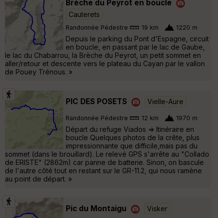
Brèche du Peyrot en boucle
Cauterets
Randonnée Pédestre
19 km
1220 m
Depuis le parking du Pont d'Espagne, circuit
en boucle, en passant par le lac de Gaube,
le lac du Chabarrou, la Brèche du Peyrot, un petit sommet en
aller/retour et descente vers le plateau du Cayan par le vallon
de Pouey Trénous. »
PIC DES POSETS
Vielle-Aure
Randonnée Pédestre
12 km
1970 m
Départ du refuge Viados => Itinéraire en
boucle Quelques photos de la crête, plus
impressionnante que difficile,mais pas du
sommet (dans le brouillard). Le relevé GPS s'arrête au "Collado
de ERISTE" (2862m) car panne de batterie. Sinon, on bascule
de l'autre côté tout en restant sur le GR-11.2, qui nous ramène
au point de départ. »
Pic du Montaigu
Visker