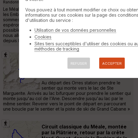
Randonnée Pédestre
21 km
1620 m
Le Méale, 2426m, le quasi symétrique du Mont Guillaume pour
Vous pouvez à tout moment modifier ce choix ou obten
les Embrunais est une valeur sûre en toutes saisons. Nous y
informations sur ces cookies sur la page des condition
sommes souvent montés, toujours avec le même plaisir, et
d'utilisation du service :
espérons bien pouvoir continuer ainsi le plus longtemps
possible; aussi, pour être sûrs de ne pas trop nous plagier,
Utilisation de vos données personnelles
nous allons limiter notre propos au strict minimum. Bref Topo :
Cookies
depuis le Haut Forest au-dessu »
Sites tiers succeptibles d'utiliser des cookies ou a
méthodes de tracking
RSPG les Orres col de l'Ane
REFUSER
ACCEPTER
l'Eissalette
Saint-Sauveur
Randonnée Pédestre
13 km
980 m
Au départ des Orres station prendre le
sentier qui monte vers le lac de Ste
Marguerite. Arrivés au lac bifurquer pour prendre le sentier qui
monte jusqu'au col de l'Ane. Descendre jusqu'au lac par le
même sentier. Revenir vers le point de départ en parcourant
une boucle par le sentier et la piste de ski de Grand Cabane »
Circuit classique du Méale, montée
par la Plâtrière, retour par la crête