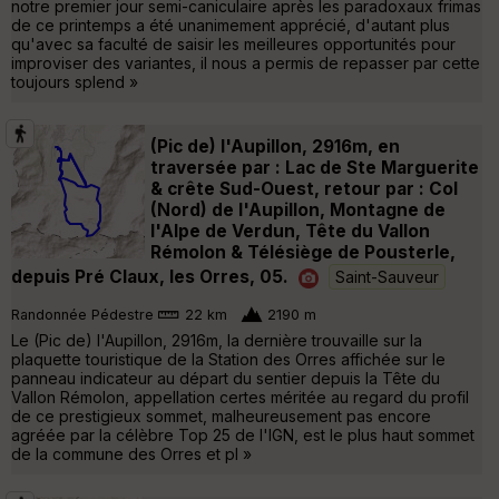
notre premier jour semi-caniculaire après les paradoxaux frimas
de ce printemps a été unanimement apprécié, d'autant plus
qu'avec sa faculté de saisir les meilleures opportunités pour
improviser des variantes, il nous a permis de repasser par cette
toujours splend »
(Pic de) l'Aupillon, 2916m, en
traversée par : Lac de Ste Marguerite
& crête Sud-Ouest, retour par : Col
(Nord) de l'Aupillon, Montagne de
l'Alpe de Verdun, Tête du Vallon
Rémolon & Télésiège de Pousterle,
depuis Pré Claux, les Orres, 05.
Saint-Sauveur
Randonnée Pédestre
22 km
2190 m
Le (Pic de) l'Aupillon, 2916m, la dernière trouvaille sur la
plaquette touristique de la Station des Orres affichée sur le
panneau indicateur au départ du sentier depuis la Tête du
Vallon Rémolon, appellation certes méritée au regard du profil
de ce prestigieux sommet, malheureusement pas encore
agréée par la célèbre Top 25 de l'IGN, est le plus haut sommet
de la commune des Orres et pl »