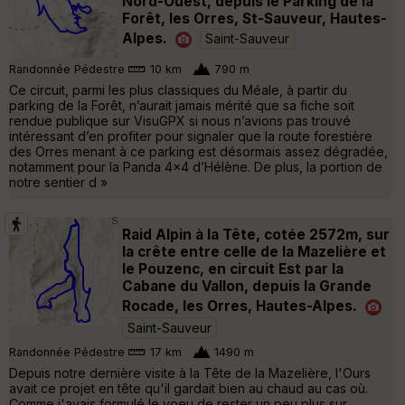
Nord-Ouest, depuis le Parking de la
Forêt, les Orres, St-Sauveur, Hautes-
Alpes.
Saint-Sauveur
Randonnée Pédestre
10 km
790 m
Ce circuit, parmi les plus classiques du Méale, à partir du
parking de la Forêt, n’aurait jamais mérité que sa fiche soit
rendue publique sur VisuGPX si nous n’avions pas trouvé
intéressant d’en profiter pour signaler que la route forestière
des Orres menant à ce parking est désormais assez dégradée,
notamment pour la Panda 4x4 d’Hélène. De plus, la portion de
notre sentier d »
Raid Alpin à la Tête, cotée 2572m, sur
la crête entre celle de la Mazelière et
le Pouzenc, en circuit Est par la
Cabane du Vallon, depuis la Grande
Rocade, les Orres, Hautes-Alpes.
Saint-Sauveur
Randonnée Pédestre
17 km
1490 m
Depuis notre dernière visite à la Tête de la Mazelière, l'Ours
avait ce projet en tête qu'il gardait bien au chaud au cas où.
Comme j'avais formulé le voeu de rester un peu plus sur