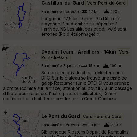
Castillon-du-Gard
Vers-Pont-du-Gard
Randonnée Pédestre
12 km
190 m
Longueur : 12,5 km Durée : 3 h Difficulté :
moyenne Peu d'ombre au départ et à
l'arrivée. NB Les altitudes et dénivelé sont
erronés (Pb d'étalonnage) »
Dydiam Team - Argilliers - 14km
Vers-
Pont-du-Gard
Randonnée Equestre
15 km
160 m
Se garer en bas du chemin Monter par le
DFCI Sur le plateau se trouve une piste de
galop Retourner sur le DFCI SI vous prenez
a droite (comme sur le trace) attention au bout il y a un passage
difficile pour rejoindre l'autre piste et caillouteux). Sinon
continuer tout droit Redescendre par la Grand-Combe »
Le Pont du Gard
Vers-Pont-du-Gard
Randonnée Pédestre
13 km
230 m
Bibliothèque Ripatons.Départ de Remoulins