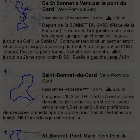
De St Bonnet à Vers par le pont du
Gard
Vers-Pont-du-Gard
Randonnée Pédestre
18 km
280 m
Départ de St BONNET DU GARD (Place de la
Fontaine). Prendre le Gr6 (petite route entre
les vignes) grimper un chemin caillouteux
jusqu\'au Col \"Le Sablas\". Continuer tout droit un sentier étroit
et ombragé jusqu\'au parking du Pont. A droite jusqu\'au PONT
(photo) Passer la plate forme, à droite par la contre-allée
jusqu\'au 2ème rond-point D 981. Ruelle à gauche jusqu\'à l »
Saint-Bonnet-du-Gard
Vers-Pont-du-
Gard
Randonnée Pédestre
10 km
250 m
Longueur : 10,3 km D+ : 250 m À éviter après
des pluies (le sentier est un lit de ruisseau
entre le km4,5 et le km6). Il est préférable
de s’équiper d'une lampe de poche pour franchir le tunnel au
km6,5. NB L'horodatage est erroné. »
St_Bonnet-Pont-Gard
Vers-Pont-du-