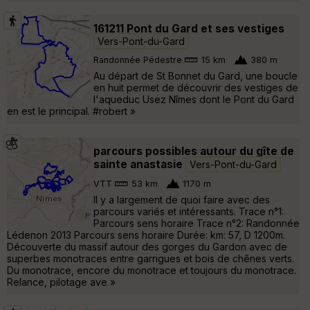
161211 Pont du Gard et ses vestiges
Vers-Pont-du-Gard
Randonnée Pédestre
15 km
380 m
Au départ de St Bonnet du Gard, une boucle
en huit permet de découvrir des vestiges de
l'aqueduc Usez Nîmes dont le Pont du Gard
en est le principal. #robert »
parcours possibles autour du gîte de
sainte anastasie
Vers-Pont-du-Gard
VTT
53 km
1170 m
Il y a largement de quoi faire avec des
parcours variés et intéressants. Trace n°1:
Parcours sens horaire Trace n°2: Randonnée
Lédenon 2013 Parcours sens horaire Durée: km: 57, D 1200m.
Découverte du massif autour des gorges du Gardon avec de
superbes monotraces entre garrigues et bois de chênes verts.
Du monotrace, encore du monotrace et toujours du monotrace.
Relance, pilotage ave »