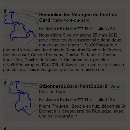
Remoulins les Vestiges du Pont du
Gard
Vers-Pont-du-Gard
Randonnée Pédestre
16 km
550 m
Nous étions 9 ce dimanche 25 mars 2012
pour cette nouvelle randonnée donc deux
nouveaux voir photo ! L%u2019aqueduc
parcourt les vallons des bois de Remoulins Combe du Pradier,
Combe Josef, Combe Ponceau, Combe Sartanette, Combe
Roussière, Combe de Vaumale. Circuit sinueux ponctué
d%u2019ouvrages d%u2019art. Suivre son tracé est parfois un
peu difficile, mais ménage au promeneur nombre d »
StBonnetduGard-PontDuGard
Vers-
Pont-du-Gard
Randonnée Pédestre
14 km
340 m
Pierre Trouvée : Boucle en huit, départ de St
Bonnet à la découverte de l'Aqueduc, avec
une belle journée. »