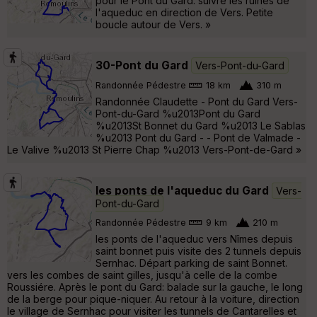
pour le Pont du Gard. suivre les ruines de
l'aqueduc en direction de Vers. Petite
boucle autour de Vers. »
30-Pont du Gard
Vers-Pont-du-Gard
Randonnée Pédestre
18 km
310 m
Randonnée Claudette - Pont du Gard Vers-
Pont-du-Gard %u2013Pont du Gard
%u2013St Bonnet du Gard %u2013 Le Sablas
%u2013 Pont du Gard - - Pont de Valmade -
Le Valive %u2013 St Pierre Chap %u2013 Vers-Pont-de-Gard »
les ponts de l'aqueduc du Gard
Vers-
Pont-du-Gard
Randonnée Pédestre
9 km
210 m
les ponts de l'aqueduc vers Nîmes depuis
saint bonnet puis visite des 2 tunnels depuis
Sernhac. Départ parking de saint Bonnet.
vers les combes de saint gilles, jusqu'à celle de la combe
Roussiére. Après le pont du Gard: balade sur la gauche, le long
de la berge pour pique-niquer. Au retour à la voiture, direction
le village de Sernhac pour visiter les tunnels de Cantarelles et