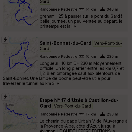
Gard
Randonnée Pédestre
14 km
340 m
grenami : 25 à passer sur le pont du Gard !
belle journée, un peu ventée au départ, le
printemps est là ! »
Saint-Bonnet-du-Gard
Vers-Pont-du-
Gard
Randonnée Pédestre
10 km
230 m
Longueur : 10 km D+ 230 m Moyennement
difficile. Un long pierrier entre les km 0,7 et
1,2. Bien ombragée sauf aux alentours de
Saint-Bonnet. Une lampe de poche peut-être utile pour
traverser le tunnel au km 3. »
Etape N° 17 d'Uzés à Castillon-du-
Gard
Vers-Pont-du-Gard
Randonnée Pédestre
17 km
230 m
Le chemin du pape Urbain V de l'Auvergne à
la Provence-Alpe, côte d'Azur, jusqu'à
Avignon. LE GUIDE LEPERE EDITIONS. »