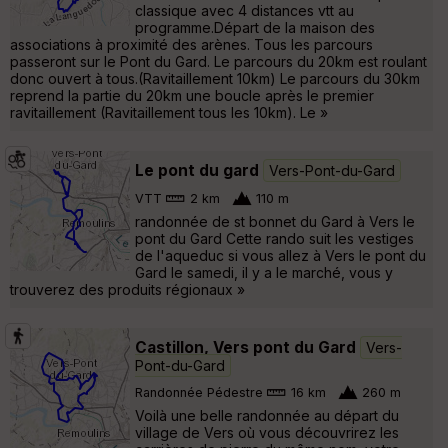
classique avec 4 distances vtt au
programme.Départ de la maison des
associations à proximité des arènes. Tous les parcours
passeront sur le Pont du Gard. Le parcours du 20km est roulant
donc ouvert à tous.(Ravitaillement 10km) Le parcours du 30km
reprend la partie du 20km une boucle après le premier
ravitaillement (Ravitaillement tous les 10km). Le »
Le pont du gard
Vers-Pont-du-Gard
VTT
2 km
110 m
randonnée de st bonnet du Gard à Vers le
pont du Gard Cette rando suit les vestiges
de l'aqueduc si vous allez à Vers le pont du
Gard le samedi, il y a le marché, vous y
trouverez des produits régionaux »
Castillon, Vers pont du Gard
Vers-
Pont-du-Gard
Randonnée Pédestre
16 km
260 m
Voilà une belle randonnée au départ du
village de Vers où vous découvrirez les