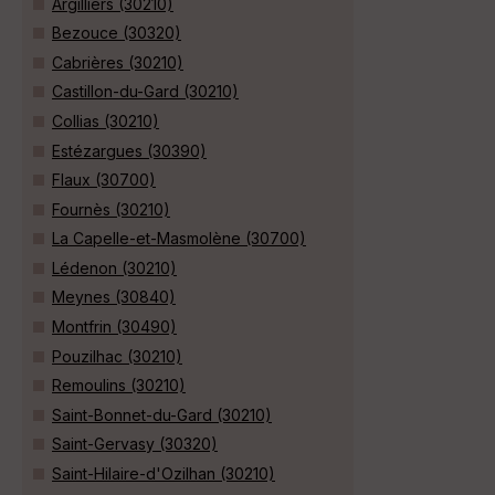
Argilliers (30210)
Bezouce (30320)
Cabrières (30210)
Castillon-du-Gard (30210)
Collias (30210)
Estézargues (30390)
Flaux (30700)
Fournès (30210)
La Capelle-et-Masmolène (30700)
Lédenon (30210)
Meynes (30840)
Montfrin (30490)
Pouzilhac (30210)
Remoulins (30210)
Saint-Bonnet-du-Gard (30210)
Saint-Gervasy (30320)
Saint-Hilaire-d'Ozilhan (30210)