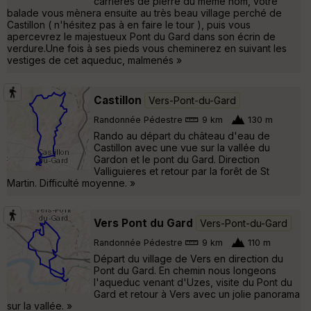
carrières de pierre du même nom, votre
balade vous mènera ensuite au très beau village perché de
Castillon ( n'hésitez pas à en faire le tour ), puis vous
apercevrez le majestueux Pont du Gard dans son écrin de
verdure.Une fois à ses pieds vous cheminerez en suivant les
vestiges de cet aqueduc, malmenés »
Castillon
Vers-Pont-du-Gard
Randonnée Pédestre
9 km
130 m
Rando au départ du château d'eau de
Castillon avec une vue sur la vallée du
Gardon et le pont du Gard. Direction
Valliguieres et retour par la forêt de St
Martin. Difficulté moyenne. »
Vers Pont du Gard
Vers-Pont-du-Gard
Randonnée Pédestre
9 km
110 m
Départ du village de Vers en direction du
Pont du Gard. En chemin nous longeons
l'aqueduc venant d'Uzes, visite du Pont du
Gard et retour à Vers avec un jolie panorama
sur la vallée. »