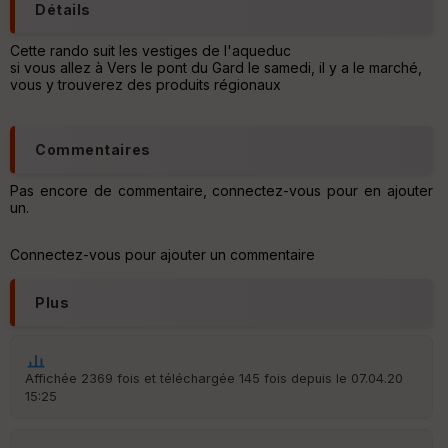
en
Détails
ce
Cette rando suit les vestiges de l'aqueduc
si vous allez à Vers le pont du Gard le samedi, il y a le marché,
Po
vous y trouverez des produits régionaux
int
illé
s
Commentaires
S
Pas encore de commentaire, connectez-vous pour en ajouter
e
un.
n
s
Connectez-vous pour ajouter un commentaire
St
re
Plus
et
Vi
e
w
Affichée 2369 fois et téléchargée 145 fois depuis le 07.04.20
15:25