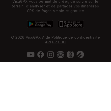
VisuGPX vous permet de créer, de suivre sur le
terrain, d'analyser et de partager vos itinéraires
GPS de façon simple et gratuite
© 2026 VisuGPX
Aide
Politique de confidentialité
API
GPX 3D