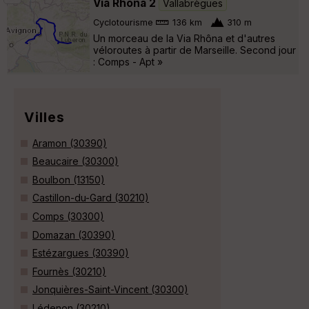
Via Rhôna 2
Vallabrègues
Cyclotourisme
136 km
310 m
Un morceau de la Via Rhôna et d'autres
véloroutes à partir de Marseille. Second jour
: Comps - Apt »
Villes
Aramon (30390)
Beaucaire (30300)
Boulbon (13150)
Castillon-du-Gard (30210)
Comps (30300)
Domazan (30390)
Estézargues (30390)
Fournès (30210)
Jonquières-Saint-Vincent (30300)
Lédenon (30210)