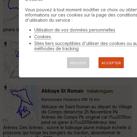
Vers-Pont-du-Gard
Vous pouvez à tout moment modifier ce choix ou obten
Vélo Gravel
46 km
350 m
informations sur ces cookies sur la page des condition
Un parcours gravel que je propose pour le
d'utilisation du service :
téléthon 2025 au départ de sernhac ville
phare dans le gard pour le téléthon 2025 »
Utilisation de vos données personnelles
Cookies
Sites tiers succeptibles d'utiliser des cookies ou a
Sernhac (30)
Vers-Pont-du-Gard
méthodes de tracking
Randonnée Pédestre
14 km
410 m
Boucle au départ de sernhac pour voir les
REFUSER
ACCEPTER
fameux tunnels, arrivée par le haut du pont
du gard. Retour par la foret »
Abbaye St Roman
Vallabrègues
Randonnée Pédestre
14 km
Abbaye de Saint Roman au départ du Village
de Comps dimanche 25 Novembre Pk
Arènes de Comps Pk original car l%u2019on
peut se garer à l%u2019intérieur des
Arènes. Des Arènes , suivre le balisage jaune indiqué échelle à
poissons qui longe les bergers du Gardon, abandonner le