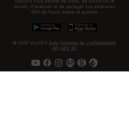
VisuGPX vous permet de créer, de suivre sur le
terrain, d'analyser et de partager vos itinéraires
GPS de façon simple et gratuite
© 2026 VisuGPX
Aide
Politique de confidentialité
API
GPX 3D