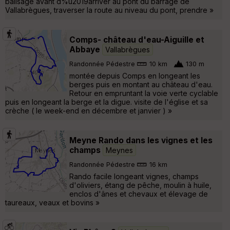
balisage avant d%u2019arriver au pont du barrage de
Vallabrègues, traverser la route au niveau du pont, prendre »
Comps- château d'eau-Aiguille et
Abbaye
Vallabrègues
Randonnée Pédestre
10 km
130 m
montée depuis Comps en longeant les
berges puis en montant au château d'eau.
Retour en empruntant la voie verte cyclable
puis en longeant la berge et la digue. visite de l'église et sa
crèche ( le week-end en décembre et janvier ) »
Meyne Rando dans les vignes et les
champs
Meynes
Randonnée Pédestre
16 km
Rando facile longeant vignes, champs
d'oliviers, étang de pêche, moulin à huile,
enclos d'ânes et chevaux et élevage de
taureaux, veaux et bovins »