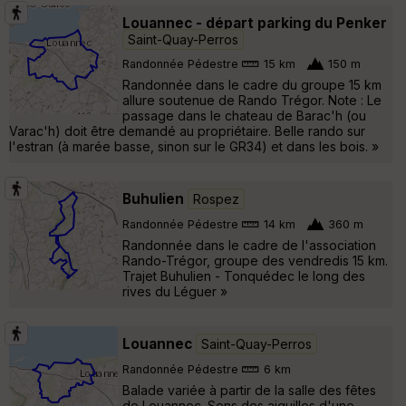
Louannec - départ parking du Penker
Saint-Quay-Perros
Randonnée Pédestre
15 km
150 m
Randonnée dans le cadre du groupe 15 km
allure soutenue de Rando Trégor. Note : Le
passage dans le chateau de Barac'h (ou
Varac'h) doit être demandé au propriétaire. Belle rando sur
l'estran (à marée basse, sinon sur le GR34) et dans les bois. »
Buhulien
Rospez
Randonnée Pédestre
14 km
360 m
Randonnée dans le cadre de l'association
Rando-Trégor, groupe des vendredis 15 km.
Trajet Buhulien - Tonquédec le long des
rives du Léguer »
Louannec
Saint-Quay-Perros
Randonnée Pédestre
6 km
Balade variée à partir de la salle des fêtes
de Louannec. Sens des aiguilles d'une