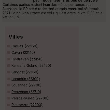
peu fréquentées. Très peu de dénivelé.
Certaines parties restent humides même par temps sec !
Attention : le PR a été redessiné et maintenant balisé depuis
2021. Le nouveau tracé est celui qui est entre le km 13,33 et le
km 14,13. »
Villes
Camlez (22450)
Cavan (22140)
Coatréven (22450)
Kermaria-Sulard (22450)
Langoat (22450)
Lanmérin (22300)
Louannec (22700)
Penvénan (22710)
Perros-Guirec (22700)
Ploubezre (22300)