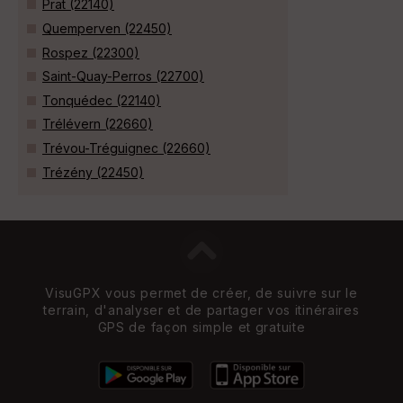
Prat (22140)
Quemperven (22450)
Rospez (22300)
Saint-Quay-Perros (22700)
Tonquédec (22140)
Trélévern (22660)
Trévou-Tréguignec (22660)
Trézény (22450)
VisuGPX vous permet de créer, de suivre sur le
terrain, d'analyser et de partager vos itinéraires
GPS de façon simple et gratuite