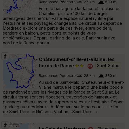
Randonnée Pédestre
27 km
530 m
Entre le barrage de la Rance et l'écluse du
Châtelier, plus de 100 km de berges
aménagées dessinent un vaste espace naturel ryhtmé par
l'estuaire et ses paysages changeants. Ce circuit au départ de
Mordreuc explore une partie de ces rives, entre polders,
sentiers en balcon, petits ports et points de vues
emblématiques. Départ : parking de la cale. Partir sur la rive
nord de la Rance pour »
Châteauneuf-d'Ille-et-Vilaine, les
bords de Rance
Saint-Suliac
Randonnée Pédestre
28 km
380 m
Au sud de Saint-Malo, Châteauneuf-d'Ille-et-
Vilaine marque le départ d'une belle boucle
de randonnée vers les rivages de la Rance et Saint Suliac. Le
circuit alterne sentiers bocagers, traversées de hameaux et
passages côtiers, avec de superbes vues sur l'estuaire. Départ
: parking rue des Marais. A découvrir sur le parcours : - le fort
de Saint-Père, édifié sous Vauban - Saint-Père- »
La Cale de Mordreuc
Pleudihen-