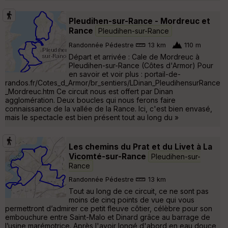
Pleudihen-sur-Rance - Mordreuc et
Rance
Pleudihen-sur-Rance
Randonnée Pédestre
13 km
110 m
Départ et arrivée : Cale de Mordreuc à
Pleudihen-sur-Rance (Côtes d'Armor) Pour
en savoir et voir plus : portail-de-
randos.fr/Cotes_d_Armor/br_sentiers/LDinan_PleudihensurRance
_Mordreuc.htm Ce circuit nous est offert par Dinan
agglomération. Deux boucles qui nous ferons faire
connaissance de la vallée de la Rance. Ici, c'est bien envasé,
mais le spectacle est bien présent tout au long du »
Les chemins du Prat et du Livet à La
Vicomté-sur-Rance
Pleudihen-sur-
Rance
Randonnée Pédestre
13 km
Tout au long de ce circuit, ce ne sont pas
moins de cinq points de vue qui vous
permettront d’admirer ce petit fleuve côtier, célèbre pour son
embouchure entre Saint-Malo et Dinard grâce au barrage de
l’usine marémotrice. Après l'avoir longé d'abord en eau douce