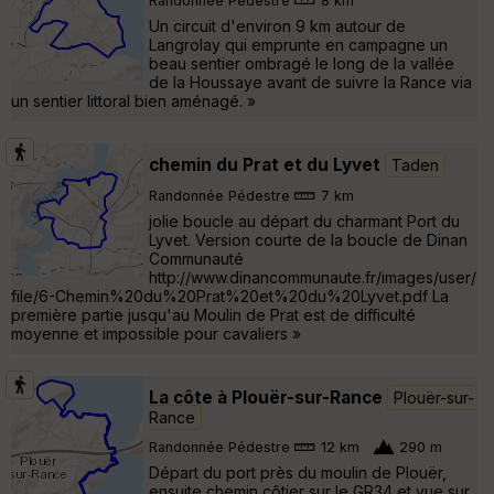
Randonnée Pédestre
8 km
Un circuit d'environ 9 km autour de
Langrolay qui emprunte en campagne un
beau sentier ombragé le long de la vallée
de la Houssaye avant de suivre la Rance via
un sentier littoral bien aménagé. »
chemin du Prat et du Lyvet
Taden
Randonnée Pédestre
7 km
jolie boucle au départ du charmant Port du
Lyvet. Version courte de la boucle de Dinan
Communauté
http://www.dinancommunaute.fr/images/user/
file/6-Chemin%20du%20Prat%20et%20du%20Lyvet.pdf La
première partie jusqu'au Moulin de Prat est de difficulté
moyenne et impossible pour cavaliers »
La côte à Plouër-sur-Rance
Plouër-sur-
Rance
Randonnée Pédestre
12 km
290 m
Départ du port près du moulin de Plouër,
ensuite chemin côtier sur le GR34 et vue sur