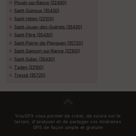
Plouër-sur-Rance (22490)
Saint-Guinoux (35430)
Saint-Hélen (22100)
Saint-Jouan-des-Guérets (35430)
Saint-Père (35430)
Saint-Pierre-de-Plesguen (35720)
Saint-Samson-sur-Rance (22100)
Saint-Suliac (35430)
Taden (22100)
Tressé (35720)
VisuGPX vous permet de créer, de suivre sur le
terrain, d'analyser et de partager vos itinéraires
GPS de façon simple et gratuite