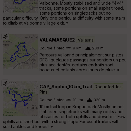
Valbonne. Mostly stabilised and wide "4x4"
tracks, some portions on small asphalt road,
some portions on singletracks but no
particular difficulty. Only one particular difficulty with some stairs
to climb at Valbonne village exit. »
VALAMASQUE2
Vallauris
Course à pied
9 km
200 m
Parcours vallonné principalement sur pistes
DFCI. quelques passages sur sentiers un peu
plus accidentés. certains endroits sont
boueux et collants après jours de pluie. »
CAP_Sophia_10km_Trail
Roquefort-les-
Pins
Course à pied
10 km
320 m
10km trail loop in Brague park Mostly on not
stabilised singletracks with many rocks and
obstacles for both uphills and downhills. Few
uphills are short but with a strong slope For usual trailers with
solid ankles and knees ! »