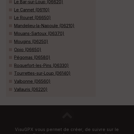
Le Bar-sur-Loup (06620)
Le Cannet (06110)
Le Rouret (06650)
Mandelieu-la-Napoule (06210)
Mouans-Sartoux (06370)
Mougins (06250)
Opio (06650)
Pégomas (06580)
Roquefort-les-Pins (06330)
Tourrettes-sur-Loup (06140)
Valbonne (06560)
Vallauris (06220)
VisuGPX vous permet de créer, de suivre sur le