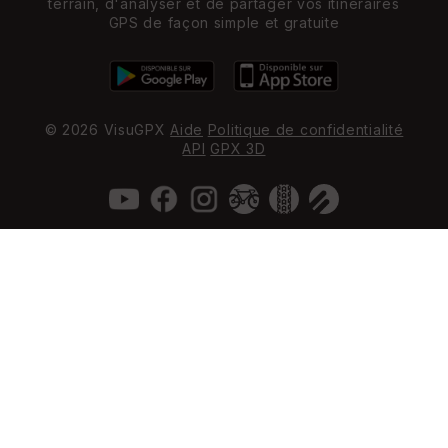
terrain, d'analyser et de partager vos itinéraires
GPS de façon simple et gratuite
© 2026 VisuGPX
Aide
Politique de confidentialité
API
GPX 3D