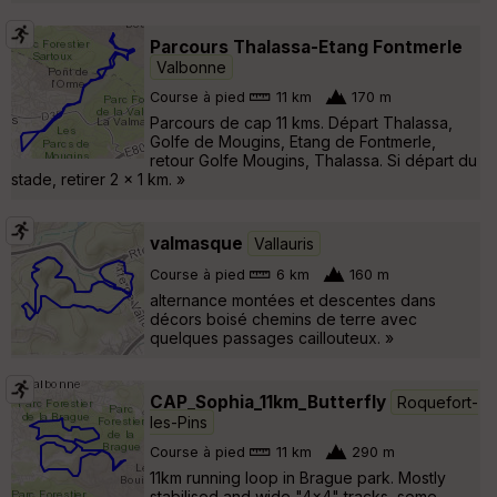
Parcours Thalassa-Etang Fontmerle
Valbonne
Course à pied
11 km
170 m
Parcours de cap 11 kms. Départ Thalassa,
Golfe de Mougins, Etang de Fontmerle,
retour Golfe Mougins, Thalassa. Si départ du
stade, retirer 2 x 1 km. »
valmasque
Vallauris
Course à pied
6 km
160 m
alternance montées et descentes dans
décors boisé chemins de terre avec
quelques passages caillouteux. »
CAP_Sophia_11km_Butterfly
Roquefort-
les-Pins
Course à pied
11 km
290 m
11km running loop in Brague park. Mostly
stabilised and wide "4x4" tracks, some