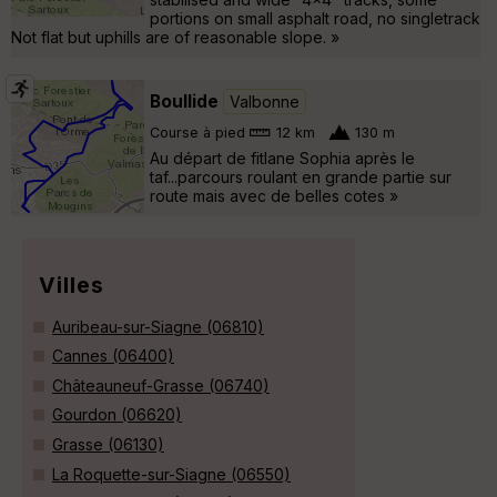
portions on small asphalt road, no singletrack
Not flat but uphills are of reasonable slope. »
Boullide
Valbonne
Course à pied
12 km
130 m
Au départ de fitlane Sophia après le
taf...parcours roulant en grande partie sur
route mais avec de belles cotes »
Villes
Auribeau-sur-Siagne (06810)
Cannes (06400)
Châteauneuf-Grasse (06740)
Gourdon (06620)
Grasse (06130)
La Roquette-sur-Siagne (06550)