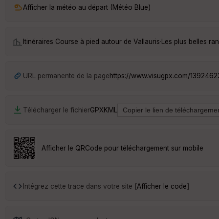
Afficher la météo au départ (Météo Blue)
Itinéraires Course à pied autour de
Vallauris
·
Les plus belles ra
URL permanente de la page
https://www.visugpx.com/139246
Télécharger le fichier
GPX
KML
Afficher le QRCode pour téléchargement sur mobile
Intégrez cette trace dans votre site [
Afficher le code
]