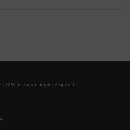
s
St
re
et
Vi
e
w
res GPS de façon simple et gratuite
D