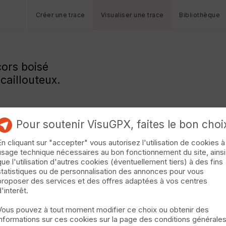
Créer une trace
Visualiser une trace
Bibliothèque
ors boisé
caillouteux.
Pour soutenir VisuGPX, faites le bon choi
En cliquant sur "accepter" vous autorisez l'utilisation de cookies à
usage technique nécessaires au bon fonctionnement du site, ainsi
que l'utilisation d'autres cookies (éventuellement tiers) à des fins
statistiques ou de personnalisation des annonces pour vous
proposer des services et des offres adaptées à vos centres
d'interêt.
Vous pouvez à tout moment modifier ce choix ou obtenir des
informations sur ces cookies sur la page des conditions générale