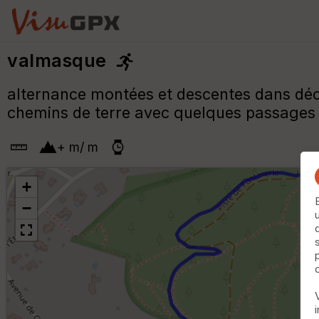
valmasque
alternance montées et descentes dans déc
chemins de terre avec quelques passages 
+
m
/
m
+
−