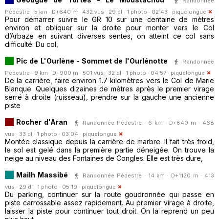
Randonnée
Pédestre · 5 km · D+640 m · 432 vus · 29 dl · 1 photo · 02:43 ·
piquelongue
Pour démarrer suivre le GR 10 sur une centaine de mètres
environ et obliquer sur la droite pour monter vers le Col
d’Arbaze en suivant diverses sentes, on atteint ce col sans
difficulté. Du col,
Pic de L'Ourlène - Sommet de l'Ourlénotte
Randonnée
Pédestre · 9 km · D+900 m · 501 vus · 32 dl · 1 photo · 04:57 ·
piquelongue
De la carrière, faire environ 1.7 kilomètres vers le Col de Marie
Blanque. Quelques dizaines de mètres après le premier virage
serré à droite (ruisseau), prendre sur la gauche une ancienne
piste
Rocher d'Aran
Randonnée Pédestre · 6 km · D+840 m · 468
vus · 33 dl · 1 photo · 03:04 ·
piquelongue
Montée classique depuis la carrière de marbre. Il fait très froid,
le sol est gelé dans la première partie déneigée. On trouve la
neige au niveau des Fontaines de Congles. Elle est très dure,
Mailh Massibé
Randonnée Pédestre · 14 km · D+1120 m · 413
vus · 29 dl · 1 photo · 05:19 ·
piquelongue
Du parking, continuer sur la route goudronnée qui passe en
piste carrossable assez rapidement. Au premier virage à droite,
laisser la piste pour continuer tout droit. On la reprend un peu