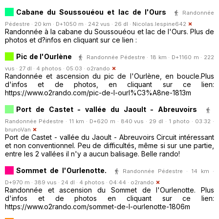
Cabane du Soussouéou et lac de l'Ours
Randonnée
Pédestre · 20 km · D+1050 m · 242 vus · 26 dl ·
Nicolas.lespine642
Randonnée à la cabane du Soussouéou et lac de l'Ours. Plus de
photos et d?infos en cliquant sur ce lien :
Pic de l'Ourlène
Randonnée Pédestre · 18 km · D+1160 m · 222
vus · 27 dl · 4 photos · 05:03 ·
o2rando
Randonnée et ascension du pic de l'Ourlène, en boucle.Plus
d'infos et de photos, en cliquant sur ce lien:
https://www.o2rando.com/pic-de-l-ourl%C3%A8ne-1813m
Port de Castet - vallée du Jaoult - Abreuvoirs
Randonnée Pédestre · 11 km · D+620 m · 840 vus · 29 dl · 1 photo · 03:32 ·
brunoVan
Port de Castet - vallée du Jaoult - Abreuvoirs Circuit intéressant
et non conventionnel. Peu de difficultés, même si sur une partie,
entre les 2 vallées il n'y a aucun balisage. Belle rando!
Sommet de l'Ourlenotte.
Randonnée Pédestre · 14 km ·
D+970 m · 389 vus · 24 dl · 4 photos · 04:44 ·
o2rando
Randonnée et ascension du Sommet de l'Ourlenotte. Plus
d'infos et de photos en cliquant sur ce lien:
https://www.o2rando.com/sommet-de-l-ourlenotte-1806m