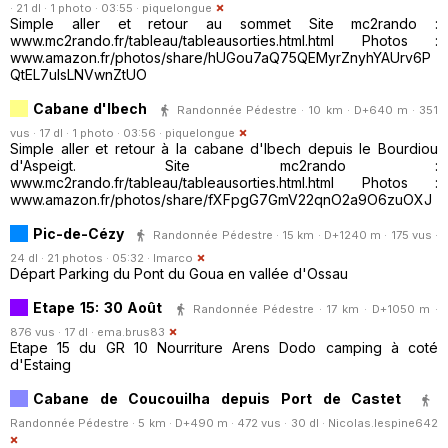
· 21 dl · 1 photo · 03:55 ·
piquelongue
Simple aller et retour au sommet Site mc2rando :
www.mc2rando.fr/tableau/tableausorties.html.html Photos :
www.amazon.fr/photos/share/hUGou7aQ75QEMyrZnyhYAUrv6P
QtEL7uIsLNVwnZtUO
Cabane d'Ibech
Randonnée Pédestre · 10 km · D+640 m · 351
vus · 17 dl · 1 photo · 03:56 ·
piquelongue
Simple aller et retour à la cabane d'Ibech depuis le Bourdiou
d'Aspeigt. Site mc2rando :
www.mc2rando.fr/tableau/tableausorties.html.html Photos :
www.amazon.fr/photos/share/fXFpgG7GmV22qnO2a9O6zuOXJ
Pic-de-Cézy
Randonnée Pédestre · 15 km · D+1240 m · 175 vus ·
24 dl · 21 photos · 05:32 ·
lmarco
Départ Parking du Pont du Goua en vallée d'Ossau
Etape 15: 30 Août
Randonnée Pédestre · 17 km · D+1050 m ·
876 vus · 17 dl ·
ema.brus83
Etape 15 du GR 10 Nourriture Arens Dodo camping à coté
d'Estaing
Cabane de Coucouilha depuis Port de Castet
Randonnée Pédestre · 5 km · D+490 m · 472 vus · 30 dl ·
Nicolas.lespine642