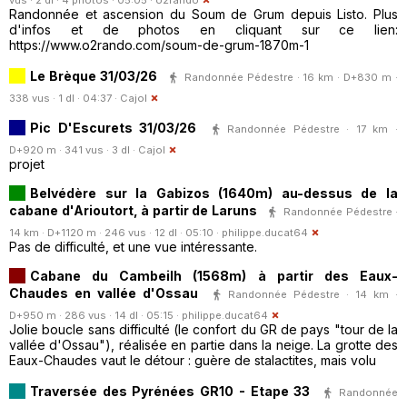
vus · 2 dl · 4 photos · 05:05 ·
o2rando
Randonnée et ascension du Soum de Grum depuis Listo. Plus
d'infos et de photos en cliquant sur ce lien:
https://www.o2rando.com/soum-de-grum-1870m-1
Le Brèque 31/03/26
Randonnée Pédestre · 16 km · D+830 m ·
338 vus · 1 dl · 04:37 ·
Cajol
Pic D'Escurets 31/03/26
Randonnée Pédestre · 17 km ·
D+920 m · 341 vus · 3 dl ·
Cajol
projet
Belvédère sur la Gabizos (1640m) au-dessus de la
cabane d'Arioutort, à partir de Laruns
Randonnée Pédestre ·
14 km · D+1120 m · 246 vus · 12 dl · 05:10 ·
philippe.ducat64
Pas de difficulté, et une vue intéressante.
Cabane du Cambeilh (1568m) à partir des Eaux-
Chaudes en vallée d'Ossau
Randonnée Pédestre · 14 km ·
D+950 m · 286 vus · 14 dl · 05:15 ·
philippe.ducat64
Jolie boucle sans difficulté (le confort du GR de pays "tour de la
vallée d'Ossau"), réalisée en partie dans la neige. La grotte des
Eaux-Chaudes vaut le détour : guère de stalactites, mais volu
Traversée des Pyrénées GR10 - Etape 33
Randonnée