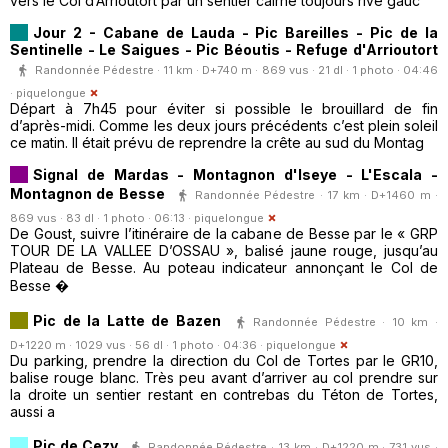
vers le Col d’Arrioutort par un sentier cairné toujours rive gauc
Jour 2 - Cabane de Lauda - Pic Bareilles - Pic de la
Sentinelle - Le Saigues - Pic Béoutis - Refuge d'Arrioutort
Randonnée Pédestre · 11 km · D+740 m · 869 vus · 21 dl · 1 photo · 04:46
·
piquelongue
Départ à 7h45 pour éviter si possible le brouillard de fin
d’après-midi. Comme les deux jours précédents c’est plein soleil
ce matin. Il était prévu de reprendre la crête au sud du Montag
Signal de Mardas - Montagnon d'Iseye - L'Escala -
Montagnon de Besse
Randonnée Pédestre · 17 km · D+1460 m ·
869 vus · 83 dl · 1 photo · 06:13 ·
piquelongue
De Goust, suivre l’itinéraire de la cabane de Besse par le « GRP
TOUR DE LA VALLEE D’OSSAU », balisé jaune rouge, jusqu’au
Plateau de Besse. Au poteau indicateur annonçant le Col de
Besse �
Pic de la Latte de Bazen
Randonnée Pédestre · 10 km ·
D+1220 m · 1029 vus · 56 dl · 1 photo · 04:36 ·
piquelongue
Du parking, prendre la direction du Col de Tortes par le GR10,
balise rouge blanc. Très peu avant d’arriver au col prendre sur
la droite un sentier restant en contrebas du Téton de Tortes,
aussi a
Pic de Cezy
Randonnée Pédestre · 13 km · D+1220 m · 731 vus ·