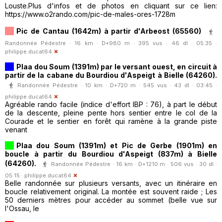
Louste.Plus d'infos et de photos en cliquant sur ce lien:
https://www.o2rando.com/pic-de-males-ores-1728m
Pic de Cantau (1642m) à partir d'Arbeost (65560)
Randonnée Pédestre · 16 km · D+980 m · 395 vus · 46 dl · 05:35 ·
philippe.ducat64
Plaa dou Soum (1391m) par le versant ouest, en circuit à
partir de la cabane du Bourdiou d'Aspeigt à Bielle (64260).
Randonnée Pédestre · 10 km · D+720 m · 545 vus · 43 dl · 03:45 ·
philippe.ducat64
Agréable rando facile (indice d'effort IBP : 76), à part le début
de la descente, pleine pente hors sentier entre le col de la
Courade et le sentier en forêt qui ramène à la grande piste
venant
Plaa dou Soum (1391m) et Pic de Gerbe (1901m) en
boucle à partir du Bourdiou d'Aspeigt (837m) à Bielle
(64260).
Randonnée Pédestre · 16 km · D+1210 m · 506 vus · 30 dl ·
05:15 ·
philippe.ducat64
Belle randonnée sur plusieurs versants, avec un itinéraire en
boucle relativement original. La montée est souvent raide ; Les
50 derniers mètres pour accéder au sommet (belle vue sur
l'Ossau, le