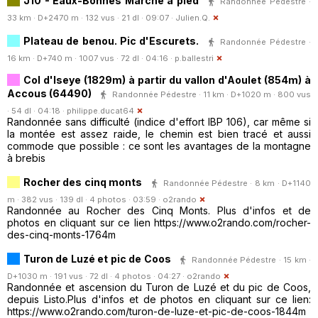
J10 - Eaux-Bonnes Marche à pied
Randonnée Pédestre ·
33 km · D+2470 m · 132 vus · 21 dl · 09:07 ·
Julien.Q.
Plateau de benou. Pic d'Escurets.
Randonnée Pédestre ·
16 km · D+740 m · 1007 vus · 72 dl · 04:16 ·
p.ballestri
Col d'Iseye (1829m) à partir du vallon d'Aoulet (854m) à
Accous (64490)
Randonnée Pédestre · 11 km · D+1020 m · 800 vus
· 54 dl · 04:18 ·
philippe.ducat64
Randonnée sans difficulté (indice d'effort IBP 106), car même si
la montée est assez raide, le chemin est bien tracé et aussi
commode que possible : ce sont les avantages de la montagne
à brebis
Rocher des cinq monts
Randonnée Pédestre · 8 km · D+1140
m · 382 vus · 139 dl · 4 photos · 03:59 ·
o2rando
Randonnée au Rocher des Cinq Monts. Plus d'infos et de
photos en cliquant sur ce lien https://www.o2rando.com/rocher-
des-cinq-monts-1764m
Turon de Luzé et pic de Coos
Randonnée Pédestre · 15 km ·
D+1030 m · 191 vus · 72 dl · 4 photos · 04:27 ·
o2rando
Randonnée et ascension du Turon de Luzé et du pic de Coos,
depuis Listo.Plus d'infos et de photos en cliquant sur ce lien:
https://www.o2rando.com/turon-de-luze-et-pic-de-coos-1844m