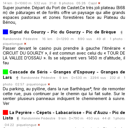
14 km · D+1060 m · 532 vus · 31 dl · 8 photos · 05:28 ·
Cajol
Super journée. Départ du Port de Castet.Ce très joli plateau (868
m) de pâturages et de forêts offre un paysage qui allie grands
espaces pastoraux et zones forestières face au Plateau du
Bénou,
Signal du Gourzy - Pic du Gourzy - Pic de Brèque
Randonnée Pédestre · 16 km · D+1290 m · 890 vus · 49 dl · 1 photo ·
piquelongue
Passer devant le casino puis prendre à gauche l’itinéraire «
CIRCUIT DU GOURZY », il est commun avec celui du « TOUR DE
LA VALLEE D’OSSAU ». Ils se séparent vers 1450 m d’altitude, il
fau
Cascade de Séris - Granges d'Espouey - Granges de
Lars
Randonnée Pédestre · 9 km · D+530 m · 2294 vus · 232 dl · 1
photo · 02:57 ·
piquelongue
Du parking, au pylône, dans la rue Barthèque*, finir de remonter
cette rue, puis continuer par le chemin qui lui fait suite. Sur le
sentier plusieurs panneaux indiquent le cheminement à suivre.
Ver
La Peyrère - Cépets - Labacarisse - Pic d'Auzu - Pic de
Listo
Randonnée Pédestre · 9 km · D+790 m · 450 vus · 44 dl · 1 photo
· 04:22 ·
piquelongue