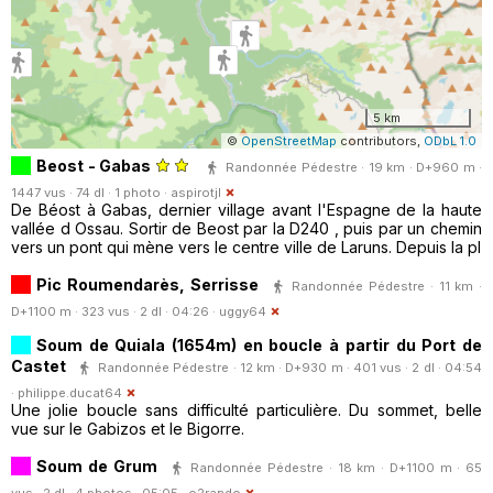
5 km
©
OpenStreetMap
contributors,
ODbL 1.0
Beost - Gabas
Randonnée Pédestre · 19 km · D+960 m ·
1447 vus · 74 dl · 1 photo ·
aspirotjl
De Béost à Gabas, dernier village avant l'Espagne de la haute
vallée d Ossau. Sortir de Beost par la D240 , puis par un chemin
vers un pont qui mène vers le centre ville de Laruns. Depuis la pl
Pic Roumendarès, Serrisse
Randonnée Pédestre · 11 km ·
D+1100 m · 323 vus · 2 dl · 04:26 ·
uggy64
Soum de Quiala (1654m) en boucle à partir du Port de
Castet
Randonnée Pédestre · 12 km · D+930 m · 401 vus · 2 dl · 04:54
·
philippe.ducat64
Une jolie boucle sans difficulté particulière. Du sommet, belle
vue sur le Gabizos et le Bigorre.
Soum de Grum
Randonnée Pédestre · 18 km · D+1100 m · 65