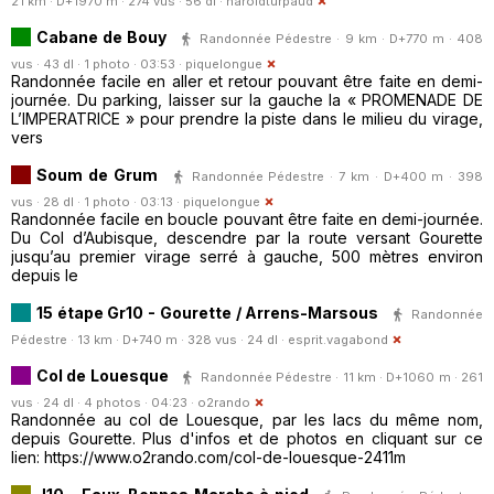
21 km · D+1970 m · 274 vus · 56 dl ·
haroldturpaud
Cabane de Bouy
Randonnée Pédestre · 9 km · D+770 m · 408
vus · 43 dl · 1 photo · 03:53 ·
piquelongue
Randonnée facile en aller et retour pouvant être faite en demi-
journée. Du parking, laisser sur la gauche la « PROMENADE DE
L’IMPERATRICE » pour prendre la piste dans le milieu du virage,
vers
Soum de Grum
Randonnée Pédestre · 7 km · D+400 m · 398
vus · 28 dl · 1 photo · 03:13 ·
piquelongue
Randonnée facile en boucle pouvant être faite en demi-journée.
Du Col d’Aubisque, descendre par la route versant Gourette
jusqu’au premier virage serré à gauche, 500 mètres environ
depuis le
15 étape Gr10 - Gourette / Arrens-Marsous
Randonnée
Pédestre · 13 km · D+740 m · 328 vus · 24 dl ·
esprit.vagabond
Col de Louesque
Randonnée Pédestre · 11 km · D+1060 m · 261
vus · 24 dl · 4 photos · 04:23 ·
o2rando
Randonnée au col de Louesque, par les lacs du même nom,
depuis Gourette. Plus d'infos et de photos en cliquant sur ce
lien: https://www.o2rando.com/col-de-louesque-2411m