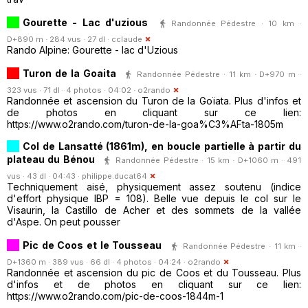
Gourette - Lac d'uzious
Randonnée Pédestre · 10 km ·
D+890 m · 284 vus · 27 dl ·
cclaude
Rando Alpine: Gourette - lac d'Uzious
Turon de la Goaita
Randonnée Pédestre · 11 km · D+970 m ·
323 vus · 71 dl · 4 photos · 04:02 ·
o2rando
Randonnée et ascension du Turon de la Goïata. Plus d'infos et
de photos en cliquant sur ce lien:
https://www.o2rando.com/turon-de-la-goa%C3%AFta-1805m
Col de Lansatté (1861m), en boucle partielle à partir du
plateau du Bénou
Randonnée Pédestre · 15 km · D+1060 m · 491
vus · 43 dl · 04:43 ·
philippe.ducat64
Techniquement aisé, physiquement assez soutenu (indice
d'effort physique IBP = 108). Belle vue depuis le col sur le
Visaurin, la Castillo de Acher et des sommets de la vallée
d'Aspe. On peut pousser
Pic de Coos et le Tousseau
Randonnée Pédestre · 11 km ·
D+1360 m · 389 vus · 66 dl · 4 photos · 04:24 ·
o2rando
Randonnée et ascension du pic de Coos et du Tousseau. Plus
d'infos et de photos en cliquant sur ce lien:
https://www.o2rando.com/pic-de-coos-1844m-1