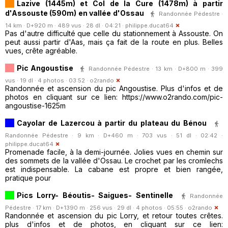
Lazive (1445m) et Col de la Cure (1478m) à partir
d'Assouste (590m) en vallée d'Ossau
Randonnée Pédestre ·
14 km · D+920 m · 489 vus · 28 dl · 04:21 ·
philippe.ducat64
Pas d'autre difficulté que celle du stationnement à Assouste. On
peut aussi partir d'Aas, mais ça fait de la route en plus. Belles
vues, crête agréable.
Pic Angoustise
Randonnée Pédestre · 13 km · D+800 m · 399
vus · 19 dl · 4 photos · 03:52 ·
o2rando
Randonnée et ascension du pic Angoustise. Plus d'infos et de
photos en cliquant sur ce lien: https://www.o2rando.com/pic-
angoustise-1625m
Cayolar de Lazercou à partir du plateau du Bénou
Randonnée Pédestre · 9 km · D+460 m · 703 vus · 51 dl · 02:42 ·
philippe.ducat64
Promenade facile, à la demi-journée. Jolies vues en chemin sur
des sommets de la vallée d'Ossau. Le crochet par les cromlechs
est indispensable. La cabane est propre et bien rangée,
pratique pour
Pics Lorry- Béoutis- Saigues- Sentinelle
Randonnée
Pédestre · 17 km · D+1390 m · 256 vus · 29 dl · 4 photos · 05:55 ·
o2rando
Randonnée et ascension du pic Lorry, et retour toutes crêtes.
plus d'infos et de photos, en cliquant sur ce lien: