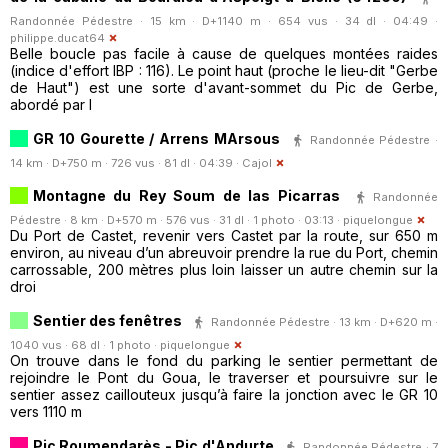
Randonnée Pédestre · 15 km · D+1140 m · 654 vus · 34 dl · 04:49 ·
philippe.ducat64
Belle boucle pas facile à cause de quelques montées raides
(indice d'effort IBP : 116). Le point haut (proche le lieu-dit "Gerbe
de Haut") est une sorte d'avant-sommet du Pic de Gerbe,
abordé par l
GR 10 Gourette / Arrens MArsous
Randonnée Pédestre ·
14 km · D+750 m · 726 vus · 81 dl · 04:39 ·
Cajol
Montagne du Rey Soum de las Picarras
Randonnée
Pédestre · 8 km · D+570 m · 576 vus · 31 dl · 1 photo · 03:13 ·
piquelongue
Du Port de Castet, revenir vers Castet par la route, sur 650 m
environ, au niveau d’un abreuvoir prendre la rue du Port, chemin
carrossable, 200 mètres plus loin laisser un autre chemin sur la
droi
Sentier des fenêtres
Randonnée Pédestre · 13 km · D+620 m ·
1040 vus · 68 dl · 1 photo ·
piquelongue
On trouve dans le fond du parking le sentier permettant de
rejoindre le Pont du Goua, le traverser et poursuivre sur le
sentier assez caillouteux jusqu’à faire la jonction avec le GR 10
vers 1110 m
Pic Roumendarès - Pic d'Andurte
Randonnée Pédestre · 7