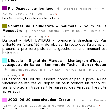
plus haut
Pic Ouzious par les lacs
Randonnée Pédestre · 14 km ·
D+1170 m · 331 vus · 31 dl · 05:41 ·
jjack
Les Gourette, boucle des trois Lacs
Sommet de Houndarète - Soumets - Soum de la
Mousquère
Randonnée Pédestre · 12 km · D+1030 m · 830 vus · 46
dl · 1 photo · 05:18 ·
piquelongue
Du point « HAUT D’AYDIUS », prendre la direction du Pas
d’Ilhurté en faisant 150 m de plus sur la route des Salars et en
prenant la première piste sur la gauche. Le cheminement est
balisé jau
L'Escala - Signal de Mardas - Montagnon d'Iseye -
Lousquette de Barca - Sommet de Tacha - Serrot Huster
Randonnée Pédestre · 15 km · D+1320 m · 734 vus · 32 dl · 1 photo · 07:21
·
piquelongue
Du parking du Col de Lasserre continuer par la piste. A une
vingtaine de minutes du départ on peut prendre un raccourci,
sur la droite, en traversant le ruisseau des Arrecas. Très vite
après avoir
2023 -06-29 eaux chaudes -Etsaut
Randonnée Pédestre
· 21 km · D+1930 m · 202 vus · 29 dl · 6 photos · 07:19 ·
Sorties ACFC11