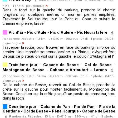
49 dl · 1 photo ·
piquelongue
Dans le fond sur la gauche du parking, prendre le chemin
longeant sur quelques mètres un mur en pierres empilées.
Traverser le Soussouéou sur la Pont du Goua et suivre le
chemin empierré, laisser
Pic d'Er - Pic d'Aule - Pic d'Aulère - Pic Houratatère
Randonnée Pédestre · 13 km · D+1720 m · 993 vus · 77 dl · 1 photo · 06:28 ·
piquelongue
Traverser la route, pour trouver en face du parking l’amorce du
sentier. Une montée soutenue amène au Plateau d’Ayguebère.
Depuis ce plateau on voit sur la gauche le couloir d’Aulagna et l’
Troisième jour - Cabane de Besse - Col de Besse -
Montagnon de Besse - Cabane d'Arrioutort - Laruns
Randonnée Pédestre · 14 km · D+240 m · 992 vus · 30 dl · 1 photo · 04:18 ·
piquelongue
De la cabane de Besse, revenir au Col de Besse, prendre la
crête sur la gauche pour monter facilement au Montagnon de
Besse. Continuer sur la crête jusqu’à un poste de chasseur, trou
dans la roch
Deuxième jour - Cabane de Pan - Pic de Pan - Pic de la
Gentiane - Col de Besse - Pène Hourque - Cabane de Besse
Randonnée Pédestre · 10 km · D+810 m · 990 vus · 41 dl · 1 photo ·