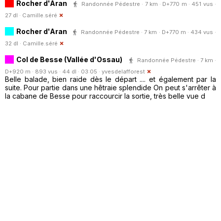
Rocher d'Aran
Randonnée Pédestre · 7 km · D+770 m · 451 vus ·
27 dl ·
Camille.séré
Rocher d'Aran
Randonnée Pédestre · 7 km · D+770 m · 434 vus ·
32 dl ·
Camille.séré
Col de Besse (Vallée d'Ossau)
Randonnée Pédestre · 7 km ·
D+920 m · 893 vus · 44 dl · 03:05 ·
yvesdelafforest
Belle balade, bien raide dès le départ .... et également par la
suite. Pour partie dans une hêtraie splendide On peut s'arrêter à
la cabane de Besse pour raccourcir la sortie, très belle vue d