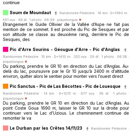
continue
Soum de Moundaut
Randonnée Pédestre · 16 km · D+1380 m ·
551 vus · 46 dl · 1 photo · 06:49 ·
piquelongue
Etrangement le Guide Ollivier de la Vallée d’Aspe ne fait pas
mention de ce sommet. Il est proche du Pic de Sesques et par
son altitude se classe au deuxième rang, derrière le Pic de
Sesques, des
Pic d'Arre Sourins - Géougue d'Arre - Pic d'Anglas
Randonnée Pédestre · 15 km · D+1410 m · 332 vus · 29 dl · 1 photo · 06:38 ·
piquelongue
Du parking, prendre le GR 10 en direction du Lac d’Anglas. Au-
delà du lac, poursuivre par le Gr 10 jusqu’à 2400 m d’altitude
environ, quitter alors le sentier pour monter vers l’ouest direct
Pic Sanctus - Pic de Las Bécottes - Pic de Louesque
Randonnée Pédestre · 14 km · D+1270 m · 677 vus · 38 dl · 1 photo ·
piquelongue
Du parking, prendre le GR 10 en direction du Lac d’Anglas. Au
point Coste Goua 1690 m, laisser le GR 10 sur la droite pour
continuer vers le Lac d’Uzious. Le cheminement continue de
remonter le va
Le Durban par les Crêtes 14/11/23
Randonnée Pédestre ·