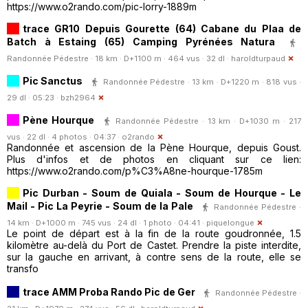
https://www.o2rando.com/pic-lorry-1889m
trace GR10 Depuis Gourette (64) Cabane du Plaa de
Batch à Estaing (65) Camping Pyrénées Natura
Randonnée Pédestre · 18 km · D+1100 m · 464 vus · 32 dl ·
haroldturpaud
Pic Sanctus
Randonnée Pédestre · 13 km · D+1220 m · 818 vus ·
29 dl · 05:23 ·
bzh2964
Pène Hourque
Randonnée Pédestre · 13 km · D+1030 m · 217
vus · 22 dl · 4 photos · 04:37 ·
o2rando
Randonnée et ascension de la Pène Hourque, depuis Goust.
Plus d'infos et de photos en cliquant sur ce lien:
https://www.o2rando.com/p%C3%A8ne-hourque-1785m
Pic Durban - Soum de Quiala - Soum de Hourque - Le
Mail - Pic La Peyrie - Soum de la Pale
Randonnée Pédestre ·
14 km · D+1000 m · 745 vus · 24 dl · 1 photo · 04:41 ·
piquelongue
Le point de départ est à la fin de la route goudronnée, 1.5
kilomètre au-delà du Port de Castet. Prendre la piste interdite,
sur la gauche en arrivant, à contre sens de la route, elle se
transfo
trace AMM Proba Rando Pic de Ger
Randonnée Pédestre ·