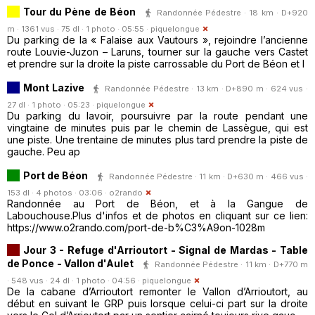
Tour du Pène de Béon
Randonnée Pédestre · 18 km · D+920
m · 1361 vus · 75 dl · 1 photo · 05:55 ·
piquelongue
Du parking de la « Falaise aux Vautours », rejoindre l’ancienne
route Louvie-Juzon – Laruns, tourner sur la gauche vers Castet
et prendre sur la droite la piste carrossable du Port de Béon et l
Mont Lazive
Randonnée Pédestre · 13 km · D+890 m · 624 vus ·
27 dl · 1 photo · 05:23 ·
piquelongue
Du parking du lavoir, poursuivre par la route pendant une
vingtaine de minutes puis par le chemin de Lassègue, qui est
une piste. Une trentaine de minutes plus tard prendre la piste de
gauche. Peu ap
Port de Béon
Randonnée Pédestre · 11 km · D+630 m · 466 vus ·
153 dl · 4 photos · 03:06 ·
o2rando
Randonnée au Port de Béon, et à la Gangue de
Labouchouse.Plus d'infos et de photos en cliquant sur ce lien:
https://www.o2rando.com/port-de-b%C3%A9on-1028m
Jour 3 - Refuge d'Arrioutort - Signal de Mardas - Table
de Ponce - Vallon d'Aulet
Randonnée Pédestre · 11 km · D+770 m
· 548 vus · 24 dl · 1 photo · 04:56 ·
piquelongue
De la cabane d’Arrioutort remonter le Vallon d’Arrioutort, au
début en suivant le GRP puis lorsque celui-ci part sur la droite