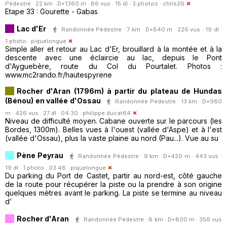
Pédestre · 22 km · D+1360 m · 86 vus · 15 dl · 3 photos ·
chris26
Etape 33 : Gourette - Gabas
Lac d'Er
Randonnée Pédestre · 7 km · D+840 m · 226 vus · 19 dl ·
1 photo ·
piquelongue
Simple aller et retour au Lac d'Er, brouillard à la montée et à la
descente avec une éclaircie au lac, depuis le Pont
d'Ayguebère, route du Col du Pourtalet. Photos :
www.mc2rando.fr/hautespyrene
Rocher d'Aran (1796m) à partir du plateau de Hundas
(Bénou) en vallée d'Ossau
Randonnée Pédestre · 13 km · D+980
m · 426 vus · 27 dl · 04:30 ·
philippe.ducat64
Niveau de difficulté moyen. Cabane ouverte sur le parcours (les
Bordes, 1300m). Belles vues à l'ouest (vallée d'Aspe) et à l'est
(vallée d'Ossau), plus la vaste plaine au nord (Pau...). Vue au su
Pène Peyrau
Randonnée Pédestre · 9 km · D+420 m · 443 vus ·
19 dl · 1 photo · 03:48 ·
piquelongue
Du parking du Port de Castet, partir au nord-est, côté gauche
de la route pour récupérer la piste ou la prendre à son origine
quelques mètres avant le parking. La piste se termine au niveau
d’
Rocher d'Aran
Randonnée Pédestre · 8 km · D+800 m · 356 vus