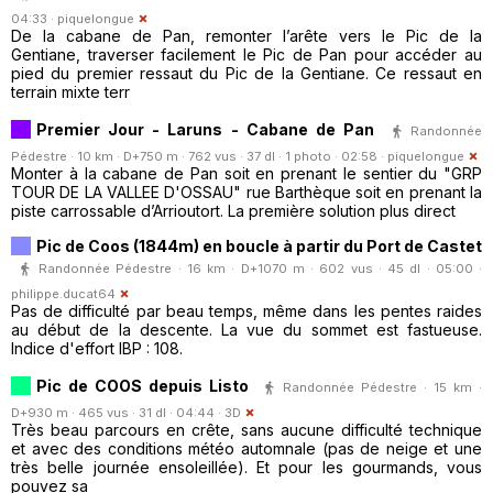
04:33 ·
piquelongue
De la cabane de Pan, remonter l’arête vers le Pic de la
Gentiane, traverser facilement le Pic de Pan pour accéder au
pied du premier ressaut du Pic de la Gentiane. Ce ressaut en
terrain mixte terr
Premier Jour - Laruns - Cabane de Pan
Randonnée
Pédestre · 10 km · D+750 m · 762 vus · 37 dl · 1 photo · 02:58 ·
piquelongue
Monter à la cabane de Pan soit en prenant le sentier du "GRP
TOUR DE LA VALLEE D'OSSAU" rue Barthèque soit en prenant la
piste carrossable d’Arrioutort. La première solution plus direct
Pic de Coos (1844m) en boucle à partir du Port de Castet
Randonnée Pédestre · 16 km · D+1070 m · 602 vus · 45 dl · 05:00 ·
philippe.ducat64
Pas de difficulté par beau temps, même dans les pentes raides
au début de la descente. La vue du sommet est fastueuse.
Indice d'effort IBP : 108.
Pic de COOS depuis Listo
Randonnée Pédestre · 15 km ·
D+930 m · 465 vus · 31 dl · 04:44 ·
3D
Très beau parcours en crête, sans aucune difficulté technique
et avec des conditions météo automnale (pas de neige et une
très belle journée ensoleillée). Et pour les gourmands, vous
pouvez sa