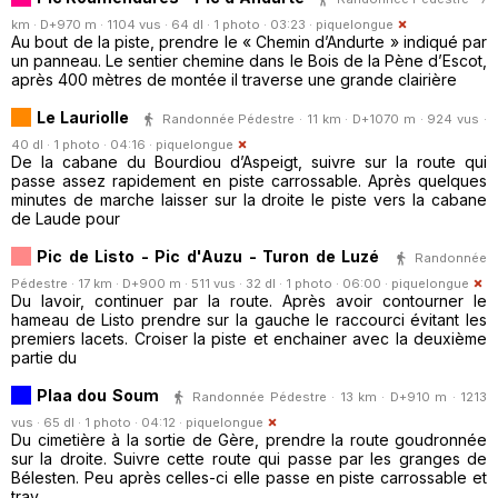
km · D+970 m · 1104 vus · 64 dl · 1 photo · 03:23 ·
piquelongue
Au bout de la piste, prendre le « Chemin d’Andurte » indiqué par
un panneau. Le sentier chemine dans le Bois de la Pène d’Escot,
après 400 mètres de montée il traverse une grande clairière
Le Lauriolle
Randonnée Pédestre · 11 km · D+1070 m · 924 vus ·
40 dl · 1 photo · 04:16 ·
piquelongue
De la cabane du Bourdiou d’Aspeigt, suivre sur la route qui
passe assez rapidement en piste carrossable. Après quelques
minutes de marche laisser sur la droite le piste vers la cabane
de Laude pour
Pic de Listo - Pic d'Auzu - Turon de Luzé
Randonnée
Pédestre · 17 km · D+900 m · 511 vus · 32 dl · 1 photo · 06:00 ·
piquelongue
Du lavoir, continuer par la route. Après avoir contourner le
hameau de Listo prendre sur la gauche le raccourci évitant les
premiers lacets. Croiser la piste et enchainer avec la deuxième
partie du
Plaa dou Soum
Randonnée Pédestre · 13 km · D+910 m · 1213
vus · 65 dl · 1 photo · 04:12 ·
piquelongue
Du cimetière à la sortie de Gère, prendre la route goudronnée
sur la droite. Suivre cette route qui passe par les granges de
Bélesten. Peu après celles-ci elle passe en piste carrossable et
trav