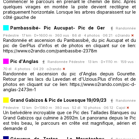
Commencer le parcours en prenant le chemin de Binc. Après
quelques virages en montée la piste devient rectiligne et
pratiquement horizontale. Lorsque les arbres disparaissent sur le
côté gauche de
Pambassibé- Pic Aucupat- Pic de Ger
Randonnée
Pédestre · 17 km · D+1600 m · 360 vus · 86 dl · 4 photos · 06:21 ·
o2rando
Randonnée et ascension du Pambassibé, du pic Aucupat et du
pic de GerPlus d'infos et de photos en cliquant sur ce lien:
https://www.o2rando.com/pambassibe-2378m
Pic d'Anglas
Randonnée Pédestre · 13 km · D+1110 m · 159 vus ·
70 dl · 4 photos · 04:29 ·
o2rando
Randonnée et ascension du pic d'Anglas depuis Gourette.
Retour par les lacs du Lavedan et d'Uzious.Plus d'infos et de
photos en cliquant sur ce lien: https://www.o2rando.com/pic-d-
anglas-2473m-1
Grand Gabizos & Pic de Louesque 19/09/23
Randonnée
Pédestre · 12 km · D+1380 m · 380 vus · 52 dl · 10 photos · 06:12 ·
Cajol
Un belvédère incroyable que ce Pic des Taillades Blanques ou
Grand Gabizos qui culmine à 2692m. Le panorama depuis le Pic
est très beau, le parcours en crête est magnifique, aérien et
demande d
Géougue de Tortes - Le Moustachou