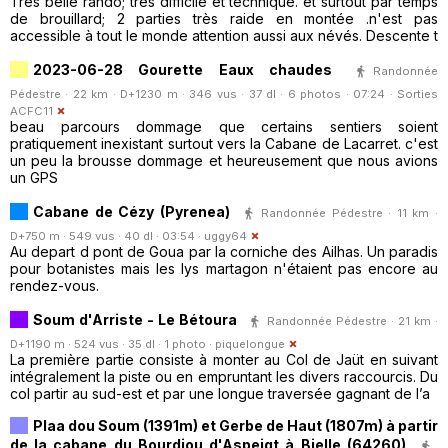
Très belle rando; très difficile et technique. et surtout par temps
de brouillard; 2 parties très raide en montée .n'est pas
accessible à tout le monde attention aussi aux névés. Descente t
2023-06-28 Gourette Eaux chaudes
Randonnée
Pédestre · 22 km · D+1230 m · 346 vus · 37 dl · 6 photos · 07:24 ·
Sorties
ACFC11
beau parcours dommage que certains sentiers soient
pratiquement inexistant surtout vers la Cabane de Lacarret. c'est
un peu la brousse dommage et heureusement que nous avions
un GPS
Cabane de Cézy (Pyrenea)
Randonnée Pédestre · 11 km ·
D+750 m · 549 vus · 40 dl · 03:54 ·
uggy64
Au depart d pont de Goua par la corniche des Ailhas. Un paradis
pour botanistes mais les lys martagon n'étaient pas encore au
rendez-vous.
Soum d'Arriste - Le Bétoura
Randonnée Pédestre · 21 km ·
D+1190 m · 524 vus · 35 dl · 1 photo ·
piquelongue
La première partie consiste à monter au Col de Jaüt en suivant
intégralement la piste ou en empruntant les divers raccourcis. Du
col partir au sud-est et par une longue traversée gagnant de l’a
Plaa dou Soum (1391m) et Gerbe de Haut (1807m) à partir
de la cabane du Bourdiou d'Aspeigt à Bielle (64260)