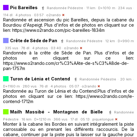
Pic Bareilles
Randonnée Pédestre · 11 km · D+1010 m · 234 vus ·
114 dl · 4 photos · 03:57 ·
o2rando
Randonnée et ascension du pic Bareilles, depuis la cabane du
Bourdiou d'Aspeigt. Plus d'infos et de photos en cliquant sur ce
lien: https://www.o2rando.com/pic-bareilles-1834m
Crête de Sède de Pan
Randonnée Pédestre · 12 km · D+990 m
· 335 vus · 78 dl · 4 photos · 03:40 ·
o2rando
Randonnée à la crête de Sède de Pan. Plus d'infos et de
photos en cliquant sur ce lien:
https://www.o2rando.com/cr%C3%AAte-de-s%C3%A8de-de-
pan-1757m
Turon de Lénia et Contend
Randonnée Pédestre · 20 km ·
D+1160 m · 280 vus · 76 dl · 4 photos · 05:07 ·
o2rando
Randonnée au Turon de Lénia et du Contend.Plus d'infos et de
photos en cliquant sur ce lien: https://www.o2rando.com/le-
contend-1712m
Mailh Massibé - Montagnon de Bielle
Randonnée
Pédestre · 16 km · D+1210 m · 366 vus · 17 dl · 05:13 ·
piquelongue
Monter à la cabane les Bordes en suivant intégralement la piste
carrossable ou en prenant les différents raccourcis. De la
cabane, continuer par la piste puis la laisser sur la gauche pour