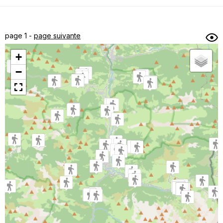
Dénivelé min/max
Auteur
Dossier
et
page 1 -
page suivante
sous-dossiers
+
Trier par
−
Horodatage
Photos