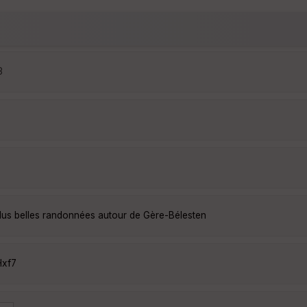
3
lus belles randonnées autour de Gère-Bélesten
Hxf7