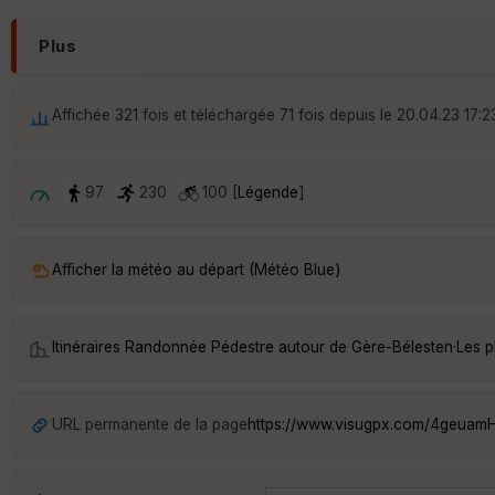
Plus
Affichée 321 fois et téléchargée 71 fois depuis le 20.04.23 17:2
97
230
100 [
Légende
]
Afficher la météo au départ (Météo Blue)
Itinéraires Randonnée Pédestre autour de
Gère-Bélesten
·
Les p
URL permanente de la page
https://www.visugpx.com/4geuam