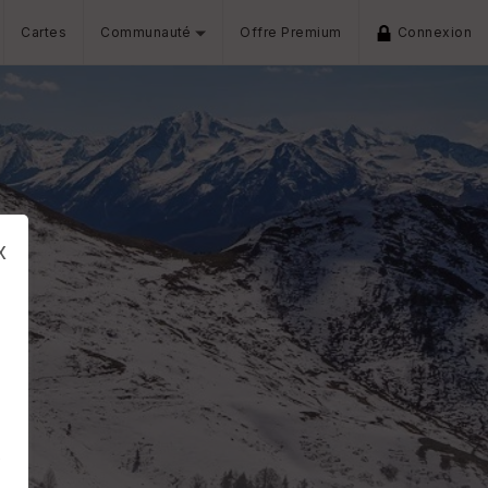
Cartes
Communauté
Offre Premium
Connexion
x
s