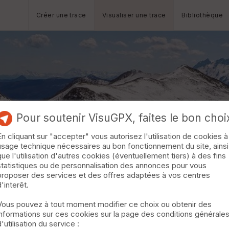
Créer une trace
Visualiser une trace
Bibliothèque
Pour soutenir VisuGPX, faites le bon choi
En cliquant sur "accepter" vous autorisez l'utilisation de cookies à
usage technique nécessaires au bon fonctionnement du site, ainsi
que l'utilisation d'autres cookies (éventuellement tiers) à des fins
statistiques ou de personnalisation des annonces pour vous
proposer des services et des offres adaptées à vos centres
d'interêt.
Vous pouvez à tout moment modifier ce choix ou obtenir des
informations sur ces cookies sur la page des conditions générale
d'utilisation du service :