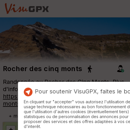
Rocher des cinq monts
Randonnée au Rocher des Cinq Monts. Plus
d'infos et de photos en cliquant sur ce lien
Pour soutenir VisuGPX, faites le b
https://www.o2rando.com/rocher-des-cinq-
En cliquant sur "accepter" vous autorisez l'utilisation 
monts-1764m
usage technique nécessaires au bon fonctionnement du 
que l'utilisation d'autres cookies (éventuellement tiers)
+
m
statistiques ou de personnalisation des annonces pour
proposer des services et des offres adaptées à vos c
d'interêt.
+