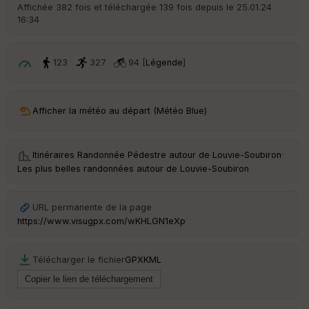
Affichée 382 fois et téléchargée 139 fois depuis le 25.01.24
16:34
123
327
94 [
Légende
]
Afficher la météo au départ (Météo Blue)
Itinéraires Randonnée Pédestre autour de
Louvie-Soubiron
·
Les plus belles randonnées autour de Louvie-Soubiron
URL permanente de la page
https://www.visugpx.com/wKHLGN1eXp
Télécharger le fichier
GPX
KML