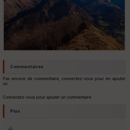
n
s
St
re
et
Vi
e
w
Commentaires
Pas encore de commentaire, connectez-vous pour en ajouter
un.
Connectez-vous pour ajouter un commentaire
Plus