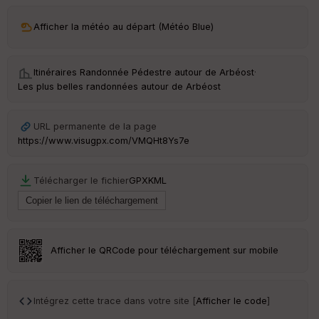
ar
Afficher la météo au départ (Météo Blue)
ri
v
é
e
Itinéraires Randonnée Pédestre autour de
Arbéost
·
Les plus belles randonnées autour de Arbéost
C
ou
le
URL permanente de la page
ur
https://www.visugpx.com/VMQHt8Ys7e
Télécharger le fichier
GPX
KML
Ep
ai
ss
eu
r
Afficher le QRCode pour téléchargement sur mobile
Tr
an
Intégrez cette trace dans votre site [
Afficher le code
]
sp