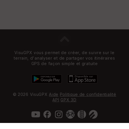
VisuGPX vous permet de créer, de suivre sur le
terrain, d'analyser et de partager vos itinéraires
GPS de façon simple et gratuite
© 2026 VisuGPX
Aide
Politique de confidentialité
API
GPX 3D