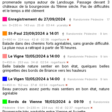
promenade sympa autour de Landouge. Passage devant 3
châteaux de la bourgeoisie du 19ème siècle. Pas de difficultés
et le temps a été clément
Enregistrement du 27/09/2024
Randonnée Pédestre · 17
km · D+230 m · 143 vus · 25 dl · 03:44 ·
ycaraby
St-Paul 23/09/2024 à 14:01
Randonnée Pédestre · 9 km ·
D+480 m · 224 vus · 42 dl · 02:38 ·
rogerfaure
Balade dans des chemins forts agréables, sans grande difficulté.
La pluie nous a rattrapé à partir de 16 heures.
Le Vigne 13/05/2024 à 14:00
Randonnée Pédestre · 9 km ·
D+450 m · 253 vus · 34 dl · 02:54 ·
rogerfaure
Belle balade nature sentier en bon état, quelques belles
grimpettes des bords de Briance vers les hauteurs
Le Vigen 13/05/2024 à 14:00
Randonnée Pédestre · 9 km ·
D+450 m · 152 vus · 37 dl · 02:54 ·
rogerfaure
Beau parcours assez pentu mais sentiers en bon état, nature
agréable
Bords de Vienne 18/03/2024 à 09:19
Randonnée
Pédestre · 9 km · D+230 m · 234 vus · 40 dl · 02:37 ·
rogerfaure
Promenade très agréable entre Vienne et Auzette