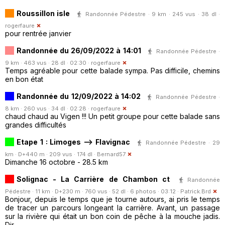
Roussillon isle
Randonnée Pédestre · 9 km · 245 vus · 38 dl ·
rogerfaure
pour rentrée janvier
Randonnée du 26/09/2022 à 14:01
Randonnée Pédestre ·
9 km · 463 vus · 28 dl · 02:30 ·
rogerfaure
Temps agréable pour cette balade sympa. Pas difficile, chemins
en bon état
Randonnée du 12/09/2022 à 14:02
Randonnée Pédestre ·
8 km · 260 vus · 34 dl · 02:28 ·
rogerfaure
chaud chaud au Vigen !!! Un petit groupe pour cette balade sans
grandes difficultés
Etape 1 : Limoges --> Flavignac
Randonnée Pédestre · 29
km · D+440 m · 209 vus · 174 dl ·
Bernard57
Dimanche 16 octobre - 28.5 km
Solignac - La Carrière de Chambon ct
Randonnée
Pédestre · 11 km · D+230 m · 760 vus · 52 dl · 6 photos · 03:12 ·
Patrick.Brd
Bonjour, depuis le temps que je tourne autours, ai pris le temps
de tracer un parcours longeant la carrière. Avant, un passage
sur la rivière qui était un bon coin de pêche à la mouche jadis.
Dir