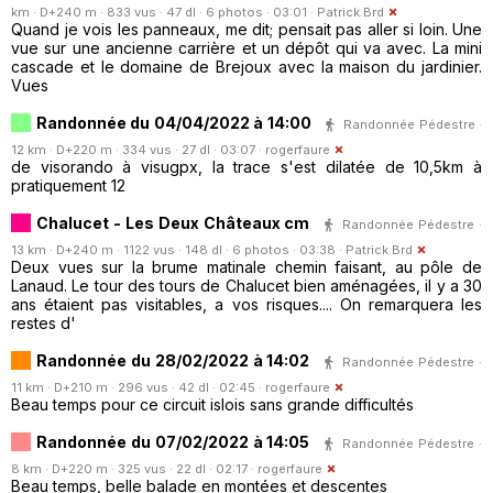
km · D+240 m · 833 vus · 47 dl · 6 photos · 03:01 ·
Patrick.Brd
Quand je vois les panneaux, me dit; pensait pas aller si loin. Une
vue sur une ancienne carrière et un dépôt qui va avec. La mini
cascade et le domaine de Brejoux avec la maison du jardinier.
Vues
Randonnée du 04/04/2022 à 14:00
Randonnée Pédestre ·
12 km · D+220 m · 334 vus · 27 dl · 03:07 ·
rogerfaure
de visorando à visugpx, la trace s'est dilatée de 10,5km à
pratiquement 12
Chalucet - Les Deux Châteaux cm
Randonnée Pédestre ·
13 km · D+240 m · 1122 vus · 148 dl · 6 photos · 03:38 ·
Patrick.Brd
Deux vues sur la brume matinale chemin faisant, au pôle de
Lanaud. Le tour des tours de Chalucet bien aménagées, il y a 30
ans étaient pas visitables, a vos risques.... On remarquera les
restes d'
Randonnée du 28/02/2022 à 14:02
Randonnée Pédestre ·
11 km · D+210 m · 296 vus · 42 dl · 02:45 ·
rogerfaure
Beau temps pour ce circuit islois sans grande difficultés
Randonnée du 07/02/2022 à 14:05
Randonnée Pédestre ·
8 km · D+220 m · 325 vus · 22 dl · 02:17 ·
rogerfaure
Beau temps, belle balade en montées et descentes