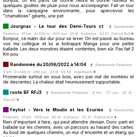
Bonjour, on est partis de bonne heure et bonne humeur et
quelques gouttes de pluie pour nous accompagner. Fait un tour
dans la campagne environnante, pour apercevoir les
"chamallows" géants, une pet
Jourgnac - Le tour des Demi-Tours ct
Randonnée
Pédestre · 10 km · D+230 m · 400 vus · 33 dl · 6 photos · 02:21 ·
Patrick.Brd
Bonjour, ce matin dur dur pour se lever. On est passé au bureau
voir ma collègue et lui ai kidnappé Manga pour une petite
ballade. Les deux monstres étaient contentes, bien sûr. Pas fait 2
Km pou
Randonnée du 20/06/2022 à 14:04
Randonnée Pédestre ·
9 km · D+240 m · 298 vus · 33 dl · 02:49 ·
rogerfaure
Promenade surtout en sous bois, avec pas mal de montées et
de descentes. La chaleur était heureusement supportable.
route BF RFJ3
Randonnée Pédestre · 8 km · 171 vus · 25 dl ·
titou33
Feytiat - Vers le Moulin et les Ecuries
Randonnée
Pédestre · 13 km · 1109 vus · 80 dl · 6 photos · 02:41 ·
Patrick.Brd
Rien d'important à faire, qui peut attendre demain. Donc parti en
ballade sur les chemins, avec un parcours au hasard des cartes.
Au bout de quelques chemins, un mur d'enceinte et un étang qui