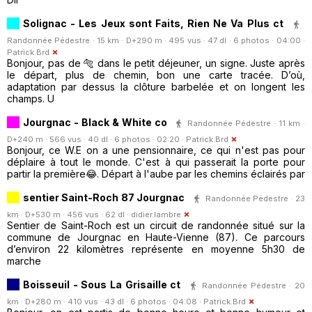
Solignac - Les Jeux sont Faits, Rien Ne Va Plus ct
Randonnée Pédestre · 15 km · D+290 m · 495 vus · 47 dl · 6 photos · 04:00 ·
Patrick.Brd
Bonjour, pas de 🐅 dans le petit déjeuner, un signe. Juste après
le départ, plus de chemin, bon une carte tracée. D’où,
adaptation par dessus la clôture barbelée et on longent les
champs. U
Jourgnac - Black & White co
Randonnée Pédestre · 11 km ·
D+240 m · 566 vus · 40 dl · 6 photos · 02:20 ·
Patrick.Brd
Bonjour, ce W.E on a une pensionnaire, ce qui n'est pas pour
déplaire à tout le monde. C'est à qui passerait la porte pour
partir la première😂. Départ à l'aube par les chemins éclairés par
sentier Saint-Roch 87 Jourgnac
Randonnée Pédestre · 23
km · D+530 m · 456 vus · 62 dl ·
didier.lambre
Sentier de Saint-Roch est un circuit de randonnée situé sur la
commune de Jourgnac en Haute-Vienne (87). Ce parcours
d’environ 22 kilomètres représente en moyenne 5h30 de
marche
Boisseuil - Sous La Grisaille ct
Randonnée Pédestre · 20
km · D+280 m · 410 vus · 43 dl · 6 photos · 04:08 ·
Patrick.Brd