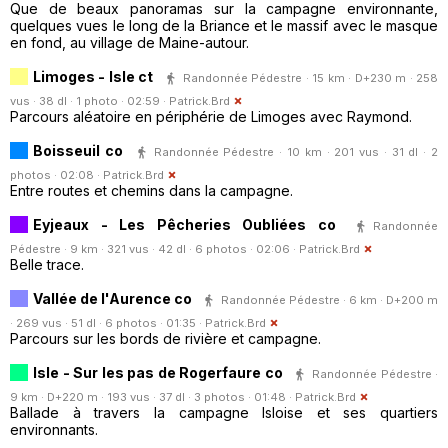
Que de beaux panoramas sur la campagne environnante,
quelques vues le long de la Briance et le massif avec le masque
en fond, au village de Maine-autour.
Limoges - Isle ct
Randonnée Pédestre · 15 km · D+230 m · 258
vus · 38 dl · 1 photo · 02:59 ·
Patrick.Brd
Parcours aléatoire en périphérie de Limoges avec Raymond.
Boisseuil co
Randonnée Pédestre · 10 km · 201 vus · 31 dl · 2
photos · 02:08 ·
Patrick.Brd
Entre routes et chemins dans la campagne.
Eyjeaux - Les Pêcheries Oubliées co
Randonnée
Pédestre · 9 km · 321 vus · 42 dl · 6 photos · 02:06 ·
Patrick.Brd
Belle trace.
Vallée de l'Aurence co
Randonnée Pédestre · 6 km · D+200 m
· 269 vus · 51 dl · 6 photos · 01:35 ·
Patrick.Brd
Parcours sur les bords de rivière et campagne.
Isle - Sur les pas de Rogerfaure co
Randonnée Pédestre ·
9 km · D+220 m · 193 vus · 37 dl · 3 photos · 01:48 ·
Patrick.Brd
Ballade à travers la campagne Isloise et ses quartiers
environnants.