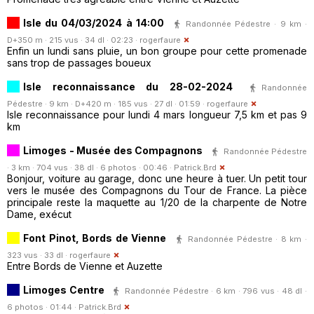
Isle du 04/03/2024 à 14:00
Randonnée Pédestre · 9 km ·
D+350 m · 215 vus · 34 dl · 02:23 ·
rogerfaure
Enfin un lundi sans pluie, un bon groupe pour cette promenade
sans trop de passages boueux
Isle reconnaissance du 28-02-2024
Randonnée
Pédestre · 9 km · D+420 m · 185 vus · 27 dl · 01:59 ·
rogerfaure
Isle reconnaissance pour lundi 4 mars longueur 7,5 km et pas 9
km
Limoges - Musée des Compagnons
Randonnée Pédestre
· 3 km · 704 vus · 38 dl · 6 photos · 00:46 ·
Patrick.Brd
Bonjour, voiture au garage, donc une heure à tuer. Un petit tour
vers le musée des Compagnons du Tour de France. La pièce
principale reste la maquette au 1/20 de la charpente de Notre
Dame, exécut
Font Pinot, Bords de Vienne
Randonnée Pédestre · 8 km ·
323 vus · 33 dl ·
rogerfaure
Entre Bords de Vienne et Auzette
Limoges Centre
Randonnée Pédestre · 6 km · 796 vus · 48 dl ·
6 photos · 01:44 ·
Patrick.Brd