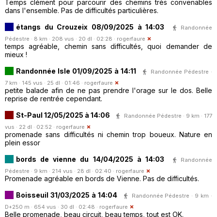
Temps clément pour parcourir des chemins très convenables
dans l'ensemble. Pas de difficultés particulières.
étangs du Crouzeix 08/09/2025 à 14:03
Randonnée
Pédestre · 8 km · 208 vus · 20 dl · 02:28 ·
rogerfaure
temps agréable, chemin sans difficultés, quoi demander de
mieux !
Randonnée Isle 01/09/2025 à 14:11
Randonnée Pédestre ·
7 km · 145 vus · 25 dl · 01:46 ·
rogerfaure
petite balade afin de ne pas prendre l'orage sur le dos. Belle
reprise de rentrée cependant.
St-Paul 12/05/2025 à 14:06
Randonnée Pédestre · 9 km · 177
vus · 22 dl · 02:52 ·
rogerfaure
promenade sans difficultés ni chemin trop boueux. Nature en
plein essor
bords de vienne du 14/04/2025 à 14:03
Randonnée
Pédestre · 9 km · 214 vus · 28 dl · 02:40 ·
rogerfaure
Promenade agréable en bords de Vienne. Pas de difficultés.
Boisseuil 31/03/2025 à 14:04
Randonnée Pédestre · 9 km ·
D+250 m · 654 vus · 30 dl · 02:48 ·
rogerfaure
Belle promenade, beau circuit, beau temps, tout est OK.