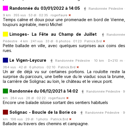
Randonnée du 03/01/2022 à 14:05
Randonnée Pédestre ·
9 km · 355 vus · 53 dl · 02:35 ·
rogerfaure
Temps calme et doux pour une promenade en bord de Vienne,
toujours agréable, merci Michel
Limoges- La Fête au Champ de Juillet
Randonnée
Pédestre · 4 km · 241 vus · 33 dl · 6 photos · 01:23 ·
Patrick.Brd
Petite ballade en ville, avec quelques surprises aux coins des
rues.
Le Vigen-Leycure
Randonnée Pédestre · 10 km · D+210 m ·
384 vus · 42 dl · 6 photos · 02:10 ·
Patrick.Brd
Un air de déjà vu sur certaines portions. La roulotte reste la
surprise du parcours, une belle vue du le viaduc sous la brume,
la carrière de Solignac au loin, le château et le vieux pont.
Randonnée du 06/12/2021 à 14:02
Randonnée Pédestre · 9
km · 284 vus · 28 dl · 02:22 ·
rogerfaure
Encore une balade isloise sortant des sentiers habituels
Solignac - Boucle de la Borie co
Randonnée Pédestre · 9
km · 198 vus · 29 dl · 1 photo ·
Patrick.Brd
Ballade au travers des chemins et campagne.