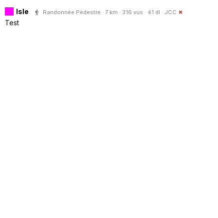
Isle
Randonnée Pédestre · 7 km · 316 vus · 41 dl ·
JCC
Test