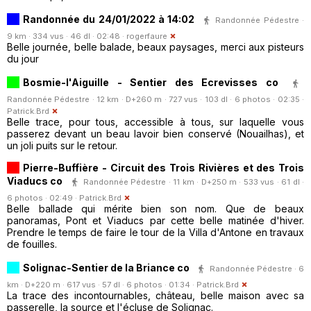
Randonnée du 24/01/2022 à 14:02
Randonnée Pédestre ·
9 km · 334 vus · 46 dl · 02:48 ·
rogerfaure
Belle journée, belle balade, beaux paysages, merci aux pisteurs
du jour
Bosmie-l'Aiguille - Sentier des Ecrevisses co
Randonnée Pédestre · 12 km · D+260 m · 727 vus · 103 dl · 6 photos · 02:35 ·
Patrick.Brd
Belle trace, pour tous, accessible à tous, sur laquelle vous
passerez devant un beau lavoir bien conservé (Nouailhas), et
un joli puits sur le retour.
Pierre-Buffière - Circuit des Trois Rivières et des Trois
Viaducs co
Randonnée Pédestre · 11 km · D+250 m · 533 vus · 61 dl ·
6 photos · 02:49 ·
Patrick.Brd
Belle ballade qui mérite bien son nom. Que de beaux
panoramas, Pont et Viaducs par cette belle matinée d'hiver.
Prendre le temps de faire le tour de la Villa d'Antone en travaux
de fouilles.
Solignac-Sentier de la Briance co
Randonnée Pédestre · 6
km · D+220 m · 617 vus · 57 dl · 6 photos · 01:34 ·
Patrick.Brd
La trace des incontournables, château, belle maison avec sa
passerelle, la source et l'écluse de Solignac.