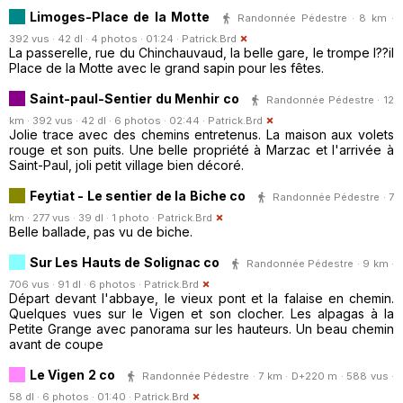
Limoges-Place de la Motte
Randonnée Pédestre · 8 km ·
392 vus · 42 dl · 4 photos · 01:24 ·
Patrick.Brd
La passerelle, rue du Chinchauvaud, la belle gare, le trompe l??il
Place de la Motte avec le grand sapin pour les fêtes.
Saint-paul-Sentier du Menhir co
Randonnée Pédestre · 12
km · 392 vus · 42 dl · 6 photos · 02:44 ·
Patrick.Brd
Jolie trace avec des chemins entretenus. La maison aux volets
rouge et son puits. Une belle propriété à Marzac et l'arrivée à
Saint-Paul, joli petit village bien décoré.
Feytiat - Le sentier de la Biche co
Randonnée Pédestre · 7
km · 277 vus · 39 dl · 1 photo ·
Patrick.Brd
Belle ballade, pas vu de biche.
Sur Les Hauts de Solignac co
Randonnée Pédestre · 9 km ·
706 vus · 91 dl · 6 photos ·
Patrick.Brd
Départ devant l'abbaye, le vieux pont et la falaise en chemin.
Quelques vues sur le Vigen et son clocher. Les alpagas à la
Petite Grange avec panorama sur les hauteurs. Un beau chemin
avant de coupe
Le Vigen 2 co
Randonnée Pédestre · 7 km · D+220 m · 588 vus ·
58 dl · 6 photos · 01:40 ·
Patrick.Brd