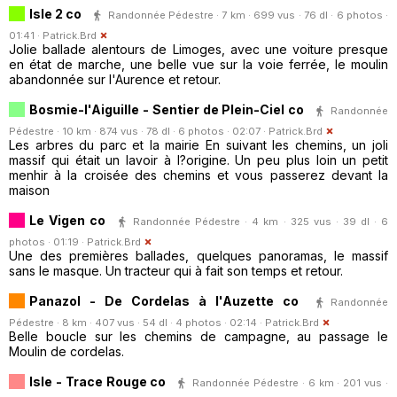
Isle 2 co
Randonnée Pédestre · 7 km · 699 vus · 76 dl · 6 photos ·
01:41 ·
Patrick.Brd
Jolie ballade alentours de Limoges, avec une voiture presque
en état de marche, une belle vue sur la voie ferrée, le moulin
abandonnée sur l'Aurence et retour.
Bosmie-l'Aiguille - Sentier de Plein-Ciel co
Randonnée
Pédestre · 10 km · 874 vus · 78 dl · 6 photos · 02:07 ·
Patrick.Brd
Les arbres du parc et la mairie En suivant les chemins, un joli
massif qui était un lavoir à l?origine. Un peu plus loin un petit
menhir à la croisée des chemins et vous passerez devant la
maison
Le Vigen co
Randonnée Pédestre · 4 km · 325 vus · 39 dl · 6
photos · 01:19 ·
Patrick.Brd
Une des premières ballades, quelques panoramas, le massif
sans le masque. Un tracteur qui à fait son temps et retour.
Panazol - De Cordelas à l'Auzette co
Randonnée
Pédestre · 8 km · 407 vus · 54 dl · 4 photos · 02:14 ·
Patrick.Brd
Belle boucle sur les chemins de campagne, au passage le
Moulin de cordelas.
Isle - Trace Rouge co
Randonnée Pédestre · 6 km · 201 vus ·