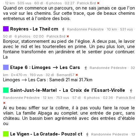
· 12 km · 505 vus · 60 dl · 6 photos · 02:27 ·
Patrick.Brd
Quand on commence un parcours, on ne sais jamais ce que l'on
va voir sur les chemins. Sur cette trace, que de beaux chemins
entretenus et à l'ombre des bois.
Royères - Le Theil cm
Randonnée Pédestre · 10 km · 531 vus ·
50 dl · 6 photos · 02:00 ·
Patrick.Brd
Bonjour, stationnement au pied de l'église. A deux pas, le lavoir
avec le nid et les tourterelles en prime. Un peu plus loin, une
fontaine transformée en jardinière et le sentier pour continuer.
La
Etape 6 : Limoges --> Les Cars
Randonnée Pédestre · 32
km · D+470 m · 193 vus · 32 dl ·
Bernard57
Limoges --> Les Cars : Samedi 21 mai 31.7km
Saint-Just-le-Martel - La Croix de l'Essart-Virolle
Randonnée Pédestre · 12 km · 753 vus · 57 dl · 6 photos · 02:36 ·
Patrick.Brd
Ai eu beau siffler sur la colline, il à pas voulu faire la roue le
vilain. La famille Alpaga au complet. une entrée de parc, sans
château. Un bassin bien agrémenté avec des entrées d'étable
ou
Le Vigen - La Gratade- Pouzol ct
Randonnée Pédestre · 13