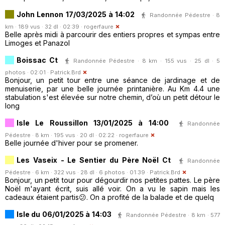
John Lennon 17/03/2025 à 14:02
Randonnée Pédestre · 8
km · 189 vus · 32 dl · 02:39 ·
rogerfaure
Belle après midi à parcourir des entiers propres et sympas entre
Limoges et Panazol
Boissac Ct
Randonnée Pédestre · 8 km · 155 vus · 25 dl · 5
photos · 02:01 ·
Patrick.Brd
Bonjour, un petit tour entre une séance de jardinage et de
menuiserie, par une belle journée printanière. Au Km 4.4 une
stabulation s'est élevée sur notre chemin, d’où un petit détour le
long
Isle Le Roussillon 13/01/2025 à 14:00
Randonnée
Pédestre · 8 km · 195 vus · 20 dl · 02:22 ·
rogerfaure
Belle journée d'hiver pour se promener.
Les Vaseix - Le Sentier du Père Noël Ct
Randonnée
Pédestre · 6 km · 322 vus · 28 dl · 6 photos · 01:39 ·
Patrick.Brd
Bonjour, un petit tour pour dégourdir nos petites pattes. Le père
Noël m'ayant écrit, suis allé voir. On a vu le sapin mais les
cadeaux étaient partis😕. On a profité de la balade et de quelq
Isle du 06/01/2025 à 14:03
Randonnée Pédestre · 8 km · 577