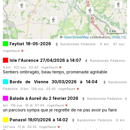
3 km
©
OpenStreetMap
contributors,
ODbL 1.0
Feytiat 18-05-2026
Randonnée Pédestre · 9 km · 97 vus ·
rogerfaure
Isle l'Aurence 27/04/2026 à 14:07
Randonnée Pédestre ·
9 km · 102 vus · 02:43 ·
rogerfaure
Sentiers ombragés, beau temps, promenade agréable
Bords de Vienne 30/03/2026 à 14:04
Randonnée
Pédestre · 9 km · 128 vus · 02:45 ·
rogerfaure
Balade à Aureil du 2 février 2026
Randonnée Pédestre · 9
km · 116 vus · 16 dl · 01:44 ·
rogerfaure
un parcours sympa que je regrette de ne pas avoir pu faire
Panazol 19/01/2026 à 14:02
Randonnée Pédestre · 8 km ·
147 vus · 17 dl · 02:25 ·
rogerfaure