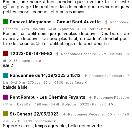
Bonjour, une heure à tuer, pendant que la voiture fait la sieste
😴 au garage. Un petit tour dans le centre pour revoir quelques
petites choses connues et d'autres moins.
Panazol-Morpienas - Circuit Bord Auzette
Randonnée
Pédestre · 6 km · 959 vus · 63 dl · 6 photos · 01:44 ·
Patrick.Brd
Bonjour, un petit coin que je voulais découvrir. Des bords de
rivière à découvrir. Un peu plus haut, un cadi m'attendait pour
faire les courses😅. Les petit étangs et le pont pour finir.
T2023-09-14-16-53
Randonnée Pédestre · 7 km · 195 vus · 38
dl · 01:38 ·
rogerfaure
isle 2
Randonnée du 14/09/2023 à 15:12
Randonnée Pédestre · 7
km · D+210 m · 270 vus · 30 dl · 01:38 ·
rogerfaure
balade à Isle
Pont Rompu - Les Chemins Fuyants
Randonnée Pédestre
· 14 km · D+280 m · 198 vus · 34 dl · 6 photos · 03:29 ·
Patrick.Brd
St-Genest 22/05/2023
Randonnée Pédestre · 10 km · 196
vus · 28 dl · 03:03 ·
rogerfaure
Superbe circuit, temps agréable, belle découverte