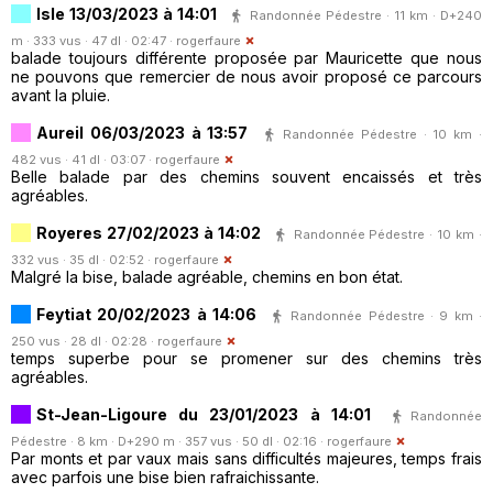
Isle 13/03/2023 à 14:01
Randonnée Pédestre · 11 km · D+240
m · 333 vus · 47 dl · 02:47 ·
rogerfaure
balade toujours différente proposée par Mauricette que nous
ne pouvons que remercier de nous avoir proposé ce parcours
avant la pluie.
Aureil 06/03/2023 à 13:57
Randonnée Pédestre · 10 km ·
482 vus · 41 dl · 03:07 ·
rogerfaure
Belle balade par des chemins souvent encaissés et très
agréables.
Royeres 27/02/2023 à 14:02
Randonnée Pédestre · 10 km ·
332 vus · 35 dl · 02:52 ·
rogerfaure
Malgré la bise, balade agréable, chemins en bon état.
Feytiat 20/02/2023 à 14:06
Randonnée Pédestre · 9 km ·
250 vus · 28 dl · 02:28 ·
rogerfaure
temps superbe pour se promener sur des chemins très
agréables.
St-Jean-Ligoure du 23/01/2023 à 14:01
Randonnée
Pédestre · 8 km · D+290 m · 357 vus · 50 dl · 02:16 ·
rogerfaure
Par monts et par vaux mais sans difficultés majeures, temps frais
avec parfois une bise bien rafraichissante.