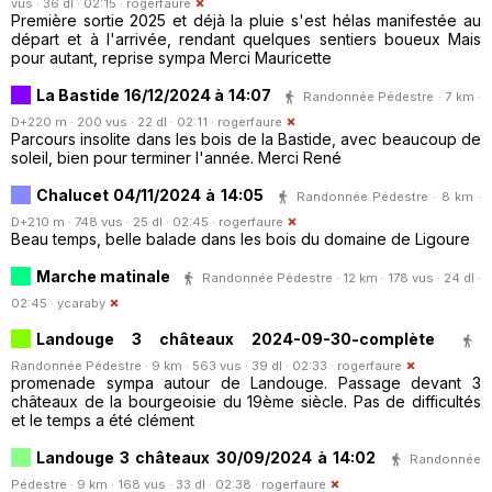
vus · 36 dl · 02:15 ·
rogerfaure
Première sortie 2025 et déjà la pluie s'est hélas manifestée au
départ et à l'arrivée, rendant quelques sentiers boueux Mais
pour autant, reprise sympa Merci Mauricette
La Bastide 16/12/2024 à 14:07
Randonnée Pédestre · 7 km ·
D+220 m · 200 vus · 22 dl · 02:11 ·
rogerfaure
Parcours insolite dans les bois de la Bastide, avec beaucoup de
soleil, bien pour terminer l'année. Merci René
Chalucet 04/11/2024 à 14:05
Randonnée Pédestre · 8 km ·
D+210 m · 748 vus · 25 dl · 02:45 ·
rogerfaure
Beau temps, belle balade dans les bois du domaine de Ligoure
Marche matinale
Randonnée Pédestre · 12 km · 178 vus · 24 dl ·
02:45 ·
ycaraby
Landouge 3 châteaux 2024-09-30-complète
Randonnée Pédestre · 9 km · 563 vus · 39 dl · 02:33 ·
rogerfaure
promenade sympa autour de Landouge. Passage devant 3
châteaux de la bourgeoisie du 19ème siècle. Pas de difficultés
et le temps a été clément
Landouge 3 châteaux 30/09/2024 à 14:02
Randonnée
Pédestre · 9 km · 168 vus · 33 dl · 02:38 ·
rogerfaure