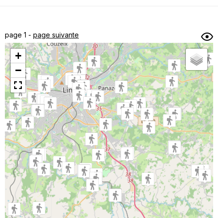
Dénivelé min/max
Auteur
Dossier
et
page 1 -
page suivante
sous-dossiers
+
Trier par
−
Horodatage
Photos