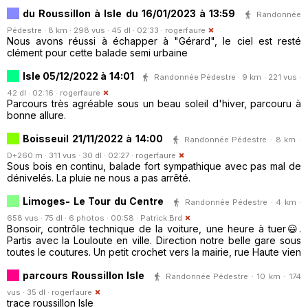
du Roussillon à Isle du 16/01/2023 à 13:59
Randonnée
Pédestre · 8 km · 298 vus · 45 dl · 02:33 ·
rogerfaure
Nous avons réussi à échapper à "Gérard", le ciel est resté
clément pour cette balade semi urbaine
Isle 05/12/2022 à 14:01
Randonnée Pédestre · 9 km · 221 vus ·
42 dl · 02:16 ·
rogerfaure
Parcours très agréable sous un beau soleil d'hiver, parcouru à
bonne allure.
Boisseuil 21/11/2022 à 14:00
Randonnée Pédestre · 8 km ·
D+260 m · 311 vus · 30 dl · 02:27 ·
rogerfaure
Sous bois en continu, balade fort sympathique avec pas mal de
dénivelés. La pluie ne nous a pas arrêté.
Limoges- Le Tour du Centre
Randonnée Pédestre · 4 km ·
658 vus · 75 dl · 6 photos · 00:58 ·
Patrick.Brd
Bonsoir, contrôle technique de la voiture, une heure à tuer😃.
Partis avec la Louloute en ville. Direction notre belle gare sous
toutes le coutures. Un petit crochet vers la mairie, rue Haute vien
parcours Roussillon Isle
Randonnée Pédestre · 10 km · 174
vus · 35 dl ·
rogerfaure
trace roussillon Isle