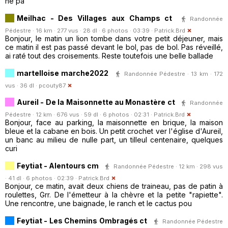
ne pa
Meilhac - Des Villages aux Champs ct
Randonnée
Pédestre · 16 km · 277 vus · 28 dl · 6 photos · 03:39 ·
Patrick.Brd
Bonjour, le matin un lion tombe dans votre petit déjeuner, mais
ce matin il est pas passé devant le bol, pas de bol. Pas réveillé,
ai raté tout des croisements. Reste toutefois une belle ballade
martelloise marche2022
Randonnée Pédestre · 13 km · 172
vus · 36 dl ·
pcouty87
Aureil - De la Maisonnette au Monastère ct
Randonnée
Pédestre · 12 km · 676 vus · 59 dl · 6 photos · 02:31 ·
Patrick.Brd
Bonjour, face au parking, la maisonnette en brique, la maison
bleue et la cabane en bois. Un petit crochet ver l'église d'Aureil,
un banc au milieu de nulle part, un tilleul centenaire, quelques
curi
Feytiat - Alentours cm
Randonnée Pédestre · 12 km · 298 vus
· 41 dl · 6 photos · 02:39 ·
Patrick.Brd
Bonjour, ce matin, avait deux chiens de traineau, pas de patin à
roulettes, Grr. De l'émetteur à la chèvre et la petite "rapiette".
Une rencontre, une baignade, le ranch et le cactus pou
Feytiat - Les Chemins Ombragés ct
Randonnée Pédestre