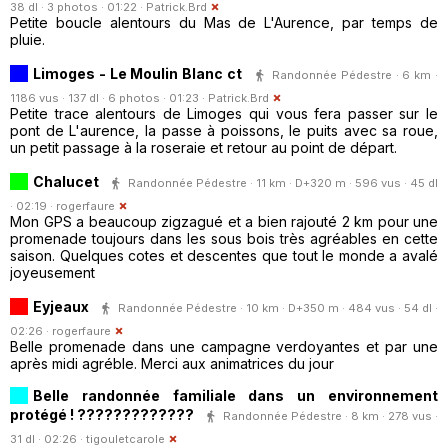
38 dl · 3 photos · 01:22 ·
Patrick.Brd
Petite boucle alentours du Mas de L'Aurence, par temps de
pluie.
Limoges - Le Moulin Blanc ct
Randonnée Pédestre · 6 km ·
1186 vus · 137 dl · 6 photos · 01:23 ·
Patrick.Brd
Petite trace alentours de Limoges qui vous fera passer sur le
pont de L'aurence, la passe à poissons, le puits avec sa roue,
un petit passage à la roseraie et retour au point de départ.
Chalucet
Randonnée Pédestre · 11 km · D+320 m · 596 vus · 45 dl
· 02:19 ·
rogerfaure
Mon GPS a beaucoup zigzagué et a bien rajouté 2 km pour une
promenade toujours dans les sous bois très agréables en cette
saison. Quelques cotes et descentes que tout le monde a avalé
joyeusement
Eyjeaux
Randonnée Pédestre · 10 km · D+350 m · 484 vus · 54 dl ·
02:26 ·
rogerfaure
Belle promenade dans une campagne verdoyantes et par une
après midi agréble. Merci aux animatrices du jour
Belle randonnée familiale dans un environnement
protégé ! ?????????????
Randonnée Pédestre · 8 km · 278 vus ·
31 dl · 02:26 ·
tigouletcarole