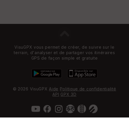
VisuGPX vous permet de créer, de suivre sur le
terrain, d'analyser et de partager vos itinéraires
GPS de façon simple et gratuite
© 2026 VisuGPX
Aide
Politique de confidentialité
API
GPX 3D