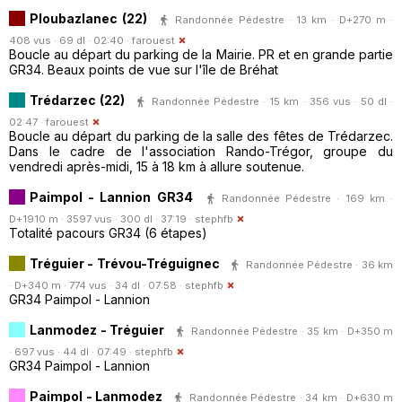
Ploubazlanec (22)
Randonnée Pédestre · 13 km · D+270 m ·
408 vus · 69 dl · 02:40 ·
farouest
Boucle au départ du parking de la Mairie. PR et en grande partie
GR34. Beaux points de vue sur l'île de Bréhat
Trédarzec (22)
Randonnée Pédestre · 15 km · 356 vus · 50 dl ·
02:47 ·
farouest
Boucle au départ du parking de la salle des fêtes de Trédarzec.
Dans le cadre de l'association Rando-Trégor, groupe du
vendredi après-midi, 15 à 18 km à allure soutenue.
Paimpol - Lannion GR34
Randonnée Pédestre · 169 km ·
D+1910 m · 3597 vus · 300 dl · 37:19 ·
stephfb
Totalité pacours GR34 (6 étapes)
Tréguier - Trévou-Tréguignec
Randonnée Pédestre · 36 km
· D+340 m · 774 vus · 34 dl · 07:58 ·
stephfb
GR34 Paimpol - Lannion
Lanmodez - Tréguier
Randonnée Pédestre · 35 km · D+350 m
· 697 vus · 44 dl · 07:49 ·
stephfb
GR34 Paimpol - Lannion
Paimpol - Lanmodez
Randonnée Pédestre · 34 km · D+630 m