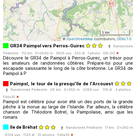
5 km
©
OpenStreetMap
contributors,
ODbL 1.0
GR34 Paimpol vers Perros-Guirec
Randonnée
Pédestre · 112 km · D+2540 m · 3505 vus · 333 dl · 1 photo ·
GR-GO
Découvre le GR34 de Paimpol à Perros-Guirec, un trésor pour
les amateurs de randonnées côtières. Prépare-toi pour une
escapade saisissante le long de la côte bretonne. Le GR34 de
Paimpol à P
Paimpol, le tour de la presqu'île de l'Arcouest
Randonnée Pédestre · 29 km · D+550 m · 2289 vus · 176 dl · 3 photos ·
Félix35
Paimpol est célèbre pour avoir été un des ports de la grande
pêche à la morue au large de l'Islande. Par ailleurs, la célèbre
chanson de Théodore Botrel, la Paimpolaise, ainsi que les
romans
Ile de Bréhat
Randonnée Pédestre · 17 km · D+260 m
· 9134 vus · 1120 dl · 10 photos ·
Félix35