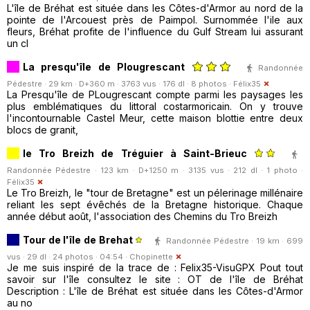
L'île de Bréhat est située dans les Côtes-d'Armor au nord de la
pointe de l'Arcouest près de Paimpol. Surnommée l'ile aux
fleurs, Bréhat profite de l'influence du Gulf Stream lui assurant
un cl
La presqu'île de Plougrescant
Randonnée
Pédestre · 29 km · D+360 m · 3763 vus · 176 dl · 8 photos ·
Félix35
La Presqu'île de PLougrescant compte parmi les paysages les
plus emblématiques du littoral costarmoricain. On y trouve
l'incontournable Castel Meur, cette maison blottie entre deux
blocs de granit,
le Tro Breizh de Tréguier à Saint-Brieuc
Randonnée Pédestre · 123 km · D+1250 m · 3135 vus · 212 dl · 1 photo ·
Félix35
Le Tro Breizh, le "tour de Bretagne" est un pélerinage millénaire
reliant les sept évêchés de la Bretagne historique. Chaque
année début août, l'association des Chemins du Tro Breizh
Tour de l'île de Brehat
Randonnée Pédestre · 19 km · 699
vus · 29 dl · 24 photos · 04:54 ·
Chopinette
Je me suis inspiré de la trace de : Felix35-VisuGPX Pout tout
savoir sur l'île consultez le site : OT de l'île de Bréhat
Description : L'île de Bréhat est située dans les Côtes-d'Armor
au no