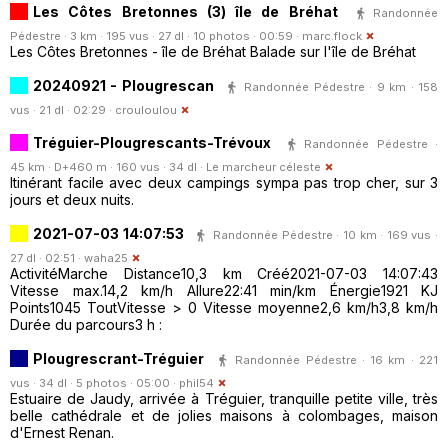
Les Côtes Bretonnes (3) île de Bréhat
Randonnée
Pédestre · 3 km · 195 vus · 27 dl · 10 photos · 00:59 ·
marc.flock
Les Côtes Bretonnes - île de Bréhat Balade sur l'île de Bréhat
20240921 - Plougrescan
Randonnée Pédestre · 9 km · 158
vus · 21 dl · 02:29 ·
crouloulou
Tréguier-Plougrescants-Trévoux
Randonnée Pédestre ·
45 km · D+460 m · 160 vus · 34 dl ·
Le marcheur céleste
Itinérant facile avec deux campings sympa pas trop cher, sur 3
jours et deux nuits.
2021-07-03 14:07:53
Randonnée Pédestre · 10 km · 169 vus ·
27 dl · 02:51 ·
waha25
ActivitéMarche Distance10,3 km Créé2021-07-03 14:07:43
Vitesse max.14,2 km/h Allure22:41 min/km Énergie1921 KJ
Points1045 ToutVitesse > 0 Vitesse moyenne2,6 km/h3,8 km/h
Durée du parcours3 h :
Plougrescrant-Tréguier
Randonnée Pédestre · 16 km · 221
vus · 34 dl · 5 photos · 05:00 ·
phil54
Estuaire de Jaudy, arrivée à Tréguier, tranquille petite ville, très
belle cathédrale et de jolies maisons à colombages, maison
d'Ernest Renan.