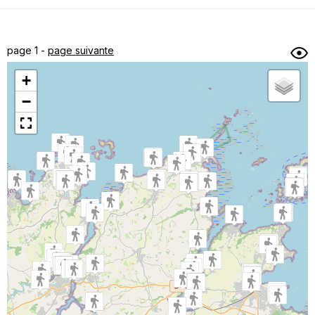
Dénivelé min/max
Auteur
Dossier
et
page 1 -
page suivante
sous-dossiers
+
Trier par
−
Horodatage
Photos