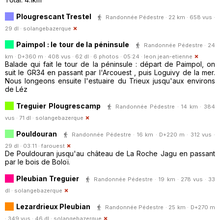
Plougrescant Trestel
Randonnée Pédestre · 22 km · 658 vus ·
29 dl ·
solangebazerque
Paimpol : le tour de la péninsule
Randonnée Pédestre · 24
km · D+360 m · 408 vus · 62 dl · 6 photos · 05:24 ·
leon.jean-etienne
Balade qui fait le tour de la péninsule : départ de Paimpol, on
suit le GR34 en passant par l'Arcouest , puis Loguivy de la mer.
Nous longeons ensuite l'estuaire du Trieux jusqu'aux environs
de Léz
Treguier Plougrescamp
Randonnée Pédestre · 14 km · 384
vus · 71 dl ·
solangebazerque
Pouldouran
Randonnée Pédestre · 16 km · D+220 m · 312 vus ·
29 dl · 03:11 ·
farouest
De Pouldouran jusqu'au château de La Roche Jagu en passant
par le bois de Boloï.
Pleubian Treguier
Randonnée Pédestre · 19 km · 278 vus · 33
dl ·
solangebazerque
Lezardrieux Pleubian
Randonnée Pédestre · 25 km · D+270 m
· 349 vus · 46 dl ·
solangebazerque