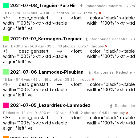
2021-07-08_Treguier-PorzHir
Randonnée Pédestre · 17 km
· D+210 m · 606 vus · 40 dl · 13 photos · 05:27 ·
throuby
<!-- desc_gen:start --> <font color="black"><table
width="100%"><tr><td><table width="100%"><tr><td
align="left" va
2021-07-07_Kermagen-Treguier
Randonnée Pédestre · 20
km · D+300 m · 566 vus · 39 dl · 13 photos · 05:57 ·
throuby
<!-- desc_gen:start --> <font color="black"><table
width="100%"><tr><td><table width="100%"><tr><td
align="left" va
2021-07-06_Lanmodez-Pleubian
Randonnée Pédestre ·
18 km · 544 vus · 43 dl · 16 photos · 05:32 ·
throuby
<!-- desc_gen:start --> <font color="black"><table
width="100%"><tr><td><table width="100%"><tr><td
align="left" va
2021-07-05_Lezardrieux-Lanmodez
Randonnée
Pédestre · 14 km · D+290 m · 431 vus · 39 dl · 2 photos · 04:51 ·
throuby
<!-- desc_gen:start --> <font color="black"><table
width="100%"><tr><td><table width="100%"><tr><td
align="left" va