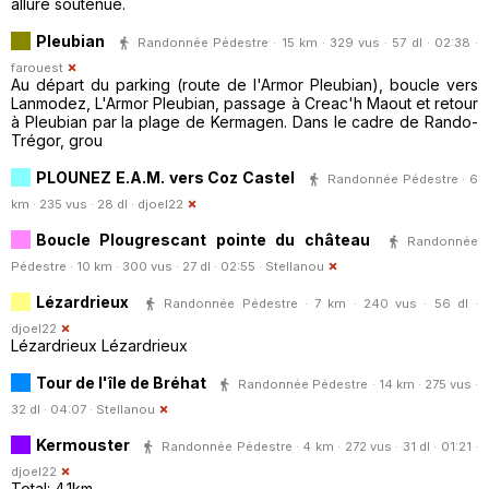
allure soutenue.
Pleubian
Randonnée Pédestre · 15 km · 329 vus · 57 dl · 02:38 ·
farouest
Au départ du parking (route de l'Armor Pleubian), boucle vers
Lanmodez, L'Armor Pleubian, passage à Creac'h Maout et retour
à Pleubian par la plage de Kermagen. Dans le cadre de Rando-
Trégor, grou
PLOUNEZ E.A.M. vers Coz Castel
Randonnée Pédestre · 6
km · 235 vus · 28 dl ·
djoel22
Boucle Plougrescant pointe du château
Randonnée
Pédestre · 10 km · 300 vus · 27 dl · 02:55 ·
Stellanou
Lézardrieux
Randonnée Pédestre · 7 km · 240 vus · 56 dl ·
djoel22
Lézardrieux Lézardrieux
Tour de l'île de Bréhat
Randonnée Pédestre · 14 km · 275 vus ·
32 dl · 04:07 ·
Stellanou
Kermouster
Randonnée Pédestre · 4 km · 272 vus · 31 dl · 01:21 ·
djoel22
Total: 4.1km