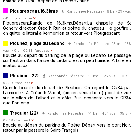
Balade de 9 km , départ de la Roche Jaune .
Plougrescant.16.3kms
Randonnée Pédestre · 16 km · 297 vus
· 41 dl ·
joel perrin
Plougrescant.Rando de 16.3kms.Départ:La chapelle de St
Gonery direction Crec'h Run et pointe du chateau , le gouffre ,
on quitte le littoral a Kermerrien et retour vers Plougrescant
Plounez, plage du Lédano
Randonnée Pédestre · 13 km · 458
vus · 49 dl · 02:31 ·
farouest
Boucle au départ du parking de la plage du Lédano. Le passage
sur l'estran dans l'anse du Lédano est un peu humide. A faire en
mortes eaux.
Pleubian (22)
Randonnée Pédestre · 15 km · 325 vus · 60 dl ·
02:59 ·
farouest
Grande boucle du départ de Pleubian. On rejoint le GR34 par
Lanmodez. A Créac'h Maout, (ancien sémaphore) point de vue
sur le sillon de Talbert et la côte. Puis descente vers le GR34
que l'on emp
Tréguier (22)
Randonnée Pédestre · 14 km · 401 vus · 35 dl ·
02:48 ·
farouest
Boucle au départ du parking du Poète. Départ vers le pont Noir,
retour par la passerelle Saint-François