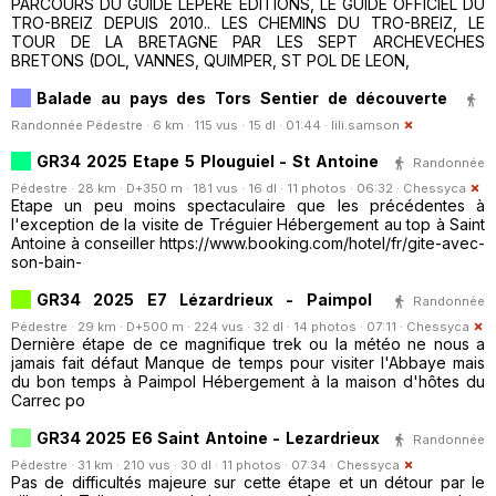
PARCOURS DU GUIDE LEPERE EDITIONS, LE GUIDE OFFICIEL DU
TRO-BREIZ DEPUIS 2010.. LES CHEMINS DU TRO-BREIZ, LE
TOUR DE LA BRETAGNE PAR LES SEPT ARCHEVECHES
BRETONS (DOL, VANNES, QUIMPER, ST POL DE LEON,
Balade au pays des Tors Sentier de découverte
Randonnée Pédestre · 6 km · 115 vus · 15 dl · 01:44 ·
lili.samson
GR34 2025 Etape 5 Plouguiel - St Antoine
Randonnée
Pédestre · 28 km · D+350 m · 181 vus · 16 dl · 11 photos · 06:32 ·
Chessyca
Etape un peu moins spectaculaire que les précédentes à
l'exception de la visite de Tréguier Hébergement au top à Saint
Antoine à conseiller https://www.booking.com/hotel/fr/gite-avec-
son-bain-
GR34 2025 E7 Lézardrieux - Paimpol
Randonnée
Pédestre · 29 km · D+500 m · 224 vus · 32 dl · 14 photos · 07:11 ·
Chessyca
Dernière étape de ce magnifique trek ou la météo ne nous a
jamais fait défaut Manque de temps pour visiter l'Abbaye mais
du bon temps à Paimpol Hébergement à la maison d'hôtes du
Carrec po
GR34 2025 E6 Saint Antoine - Lezardrieux
Randonnée
Pédestre · 31 km · 210 vus · 30 dl · 11 photos · 07:34 ·
Chessyca
Pas de difficultés majeure sur cette étape et un détour par le