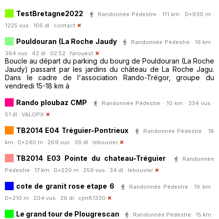
TestBretagne2022
Randonnée Pédestre · 111 km · D+930 m ·
1225 vus · 105 dl ·
contact
Pouldouran (La Roche Jaudy
Randonnée Pédestre · 16 km ·
364 vus · 42 dl · 02:52 ·
farouest
Boucle au départ du parking du bourg de Pouldouran (La Roche
Jaudy) passant par les jardins du château de La Roche Jagu.
Dans le cadre de l'association Rando-Trégor, groupe du
vendredi 15-18 km à
Rando ploubaz CMP
Randonnée Pédestre · 10 km · 334 vus ·
51 dl ·
VALGPX
TB2014 E04 Tréguier-Pontrieux
Randonnée Pédestre · 18
km · D+240 m · 269 vus · 36 dl ·
lebouvier
TB2014 E03 Pointe du chateau-Tréguier
Randonnée
Pédestre · 17 km · D+220 m · 259 vus · 34 dl ·
lebouvier
cote de granit rose etape 6
Randonnée Pédestre · 19 km ·
D+210 m · 204 vus · 26 dl ·
cjm81330
Le grand tour de Plougrescan
Randonnée Pédestre · 15 km ·