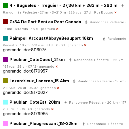
4 - Bugueles - Tréguier - 27,36 km + 263 m - 260 m
Randonnée Pédestre · 27 km · D+210 m · 228 vus · 27 dl ·
Ruz Boutou
Gr34 De Port Béni au Pont Canada
Randonnée Pédestre ·
12 km · 643 vus · 36 dl ·
jodroum
Paimpol_ArcoustAbbayeBeauport_16km
Randonnée
Pédestre · 16 km · 511 vus · 31 dl · 05:21 ·
gnerando
gnerando idor:8116975
Pleubian_CoteOuest_21km
Randonnée Pédestre · 22 km ·
161 vus · 28 dl · 07:12 ·
gnerando
gnerando idor:8179957
Lezardrieux_Laneros_15.4km
Randonnée Pédestre · 15 km ·
219 vus · 26 dl · 05:07 ·
gnerando
gnerando idor:8170627
Pleubian_CoteEst_20km
Randonnée Pédestre · 20 km · 177
vus · 26 dl · 06:40 ·
gnerando
gnerando idor:8179965
Pleubian_Plougrescant_18-22km
Randonnée Pédestre ·