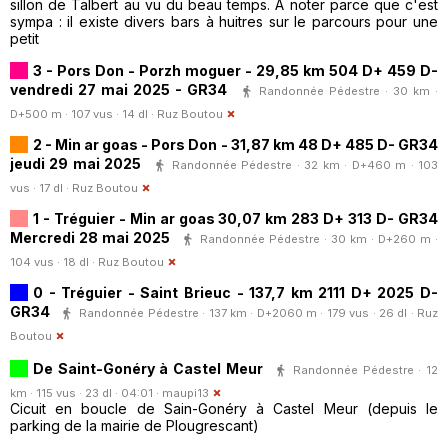
sillon de Talbert au vu du beau temps. A noter parce que c'est
sympa : il existe divers bars à huitres sur le parcours pour une
petit
3 - Pors Don - Porzh moguer - 29,85 km 504 D+ 459 D-
vendredi 27 mai 2025 - GR34
Randonnée Pédestre · 30 km ·
D+500 m · 107 vus · 14 dl ·
Ruz Boutou
2 - Min ar goas - Pors Don - 31,87 km 48 D+ 485 D- GR34
jeudi 29 mai 2025
Randonnée Pédestre · 32 km · D+460 m · 103
vus · 17 dl ·
Ruz Boutou
1 - Tréguier - Min ar goas 30,07 km 283 D+ 313 D- GR34
Mercredi 28 mai 2025
Randonnée Pédestre · 30 km · D+260 m ·
104 vus · 18 dl ·
Ruz Boutou
0 - Tréguier - Saint Brieuc - 137,7 km 2111 D+ 2025 D-
GR34
Randonnée Pédestre · 137 km · D+2060 m · 179 vus · 26 dl ·
Ruz
Boutou
De Saint-Gonéry à Castel Meur
Randonnée Pédestre · 12
km · 115 vus · 23 dl · 04:01 ·
maupi13
Cicuit en boucle de Sain-Gonéry à Castel Meur (depuis le
parking de la mairie de Plougrescant)