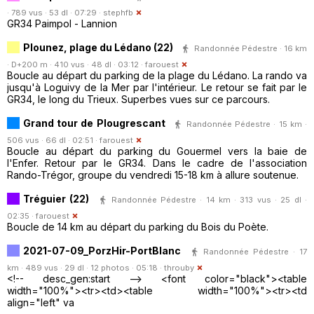
· 789 vus · 53 dl · 07:29 ·
stephfb
GR34 Paimpol - Lannion
Plounez, plage du Lédano (22)
Randonnée Pédestre · 16 km
· D+200 m · 410 vus · 48 dl · 03:12 ·
farouest
Boucle au départ du parking de la plage du Lédano. La rando va
jusqu'à Loguivy de la Mer par l'intérieur. Le retour se fait par le
GR34, le long du Trieux. Superbes vues sur ce parcours.
Grand tour de Plougrescant
Randonnée Pédestre · 15 km ·
506 vus · 66 dl · 02:51 ·
farouest
Boucle au départ du parking du Gouermel vers la baie de
l'Enfer. Retour par le GR34. Dans le cadre de l'association
Rando-Trégor, groupe du vendredi 15-18 km à allure soutenue.
Tréguier (22)
Randonnée Pédestre · 14 km · 313 vus · 25 dl ·
02:35 ·
farouest
Boucle de 14 km au départ du parking du Bois du Poète.
2021-07-09_PorzHir-PortBlanc
Randonnée Pédestre · 17
km · 489 vus · 29 dl · 12 photos · 05:18 ·
throuby
<!-- desc_gen:start --> <font color="black"><table
width="100%"><tr><td><table width="100%"><tr><td
align="left" va