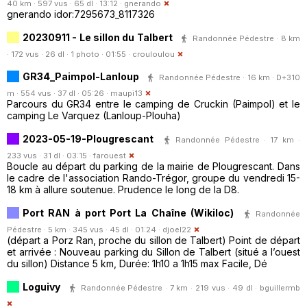
40 km · 597 vus · 65 dl · 13:12 ·
gnerando
gnerando idor:7295673_8117326
20230911 - Le sillon du Talbert
Randonnée Pédestre · 8 km
· 172 vus · 26 dl · 1 photo · 01:55 ·
crouloulou
GR34_Paimpol-Lanloup
Randonnée Pédestre · 16 km · D+310
m · 554 vus · 37 dl · 05:26 ·
maupi13
Parcours du GR34 entre le camping de Cruckin (Paimpol) et le
camping Le Varquez (Lanloup-Plouha)
2023-05-19-Plougrescant
Randonnée Pédestre · 17 km ·
233 vus · 31 dl · 03:15 ·
farouest
Boucle au départ du parking de la mairie de Plougrescant. Dans
le cadre de l'association Rando-Trégor, groupe du vendredi 15-
18 km à allure soutenue. Prudence le long de la D8.
Port RAN à port Port La Chaîne (Wikiloc)
Randonnée
Pédestre · 5 km · 345 vus · 45 dl · 01:24 ·
djoel22
(départ a Porz Ran, proche du sillon de Talbert) Point de départ
et arrivée : Nouveau parking du Sillon de Talbert (situé a l’ouest
du sillon) Distance 5 km, Durée: 1h10 a 1h15 max Facile, Dé
Loguivy
Randonnée Pédestre · 7 km · 219 vus · 49 dl ·
bguillermb