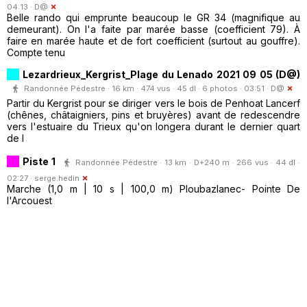
04:13 ·
D@
Belle rando qui emprunte beaucoup le GR 34 (magnifique au
demeurant). On l'a faite par marée basse (coefficient 79). À
faire en marée haute et de fort coefficient (surtout au gouffre).
Compte tenu
Lezardrieux_Kergrist_Plage du Lenado 2021 09 05 (D@)
Randonnée Pédestre · 16 km · 474 vus · 45 dl · 6 photos · 03:51 ·
D@
Partir du Kergrist pour se diriger vers le bois de Penhoat Lancerf
(chênes, châtaigniers, pins et bruyères) avant de redescendre
vers l'estuaire du Trieux qu'on longera durant le dernier quart
de l
Piste 1
Randonnée Pédestre · 13 km · D+240 m · 266 vus · 44 dl ·
02:27 ·
serge.hedin
Marche (1,0 m | 10 s | 100,0 m) Ploubazlanec- Pointe De
l'Arcouest