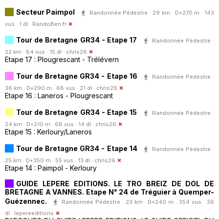
Secteur Paimpol
Randonnée Pédestre · 29 km · D+270 m · 143
vus · 1 dl ·
RandoBen.fr
Tour de Bretagne GR34 - Etape 17
Randonnée Pédestre ·
22 km · 84 vus · 15 dl ·
chris26
Etape 17 : Plougrescant - Trélévern
Tour de Bretagne GR34 - Etape 16
Randonnée Pédestre ·
36 km · D+290 m · 68 vus · 21 dl ·
chris26
Etape 16 : Laneros - Plougrescant
Tour de Bretagne GR34 - Etape 15
Randonnée Pédestre ·
24 km · D+210 m · 68 vus · 14 dl ·
chris26
Etape 15 : Kerloury/Laneros
Tour de Bretagne GR34 - Etape 14
Randonnée Pédestre ·
25 km · D+350 m · 55 vus · 13 dl ·
chris26
Etape 14 : Paimpol - Kerloury
GUIDE LEPERE EDITIONS. LE TRO BREIZ DE DOL DE
BRETAGNE A VANNES. Etape N° 24 de Tréguier à Quemper-
Guézennec.
Randonnée Pédestre · 23 km · D+240 m · 354 vus · 36
dl ·
lepereeditions