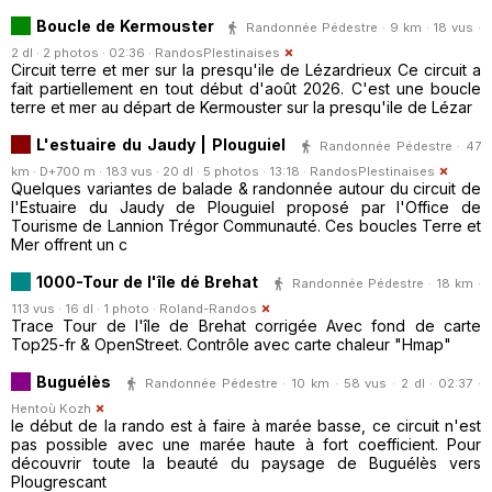
Boucle de Kermouster
Randonnée Pédestre · 9 km · 18 vus ·
2 dl · 2 photos · 02:36 ·
RandosPlestinaises
Circuit terre et mer sur la presqu'ile de Lézardrieux Ce circuit a
fait partiellement en tout début d'août 2026. C'est une boucle
terre et mer au départ de Kermouster sur la presqu'ile de Lézar
L'estuaire du Jaudy | Plouguiel
Randonnée Pédestre · 47
km · D+700 m · 183 vus · 20 dl · 5 photos · 13:18 ·
RandosPlestinaises
Quelques variantes de balade & randonnée autour du circuit de
l'Estuaire du Jaudy de Plouguiel proposé par l'Office de
Tourisme de Lannion Trégor Communauté. Ces boucles Terre et
Mer offrent un c
1000-Tour de l'île dé Brehat
Randonnée Pédestre · 18 km ·
113 vus · 16 dl · 1 photo ·
Roland-Randos
Trace Tour de l'île de Brehat corrigée Avec fond de carte
Top25-fr & OpenStreet. Contrôle avec carte chaleur "Hmap"
Buguélès
Randonnée Pédestre · 10 km · 58 vus · 2 dl · 02:37 ·
Hentoù Kozh
le début de la rando est à faire à marée basse, ce circuit n'est
pas possible avec une marée haute à fort coefficient. Pour
découvrir toute la beauté du paysage de Buguélès vers
Plougrescant