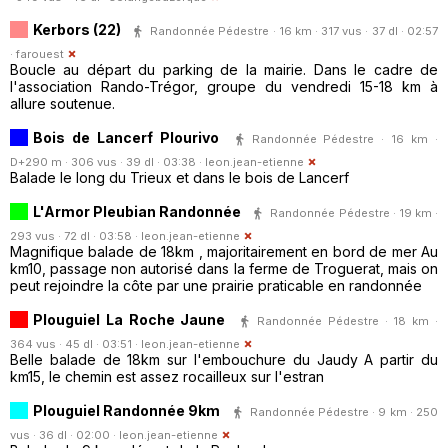
Kerbors (22)
Randonnée Pédestre · 16 km · 317 vus · 37 dl · 02:57
·
farouest
Boucle au départ du parking de la mairie. Dans le cadre de
l'association Rando-Trégor, groupe du vendredi 15-18 km à
allure soutenue.
Bois de Lancerf Plourivo
Randonnée Pédestre · 16 km ·
D+290 m · 306 vus · 39 dl · 03:38 ·
leon.jean-etienne
Balade le long du Trieux et dans le bois de Lancerf
L'Armor Pleubian Randonnée
Randonnée Pédestre · 19 km ·
293 vus · 72 dl · 03:58 ·
leon.jean-etienne
Magnifique balade de 18km , majoritairement en bord de mer Au
km10, passage non autorisé dans la ferme de Troguerat, mais on
peut rejoindre la côte par une prairie praticable en randonnée
Plouguiel La Roche Jaune
Randonnée Pédestre · 18 km ·
364 vus · 45 dl · 03:51 ·
leon.jean-etienne
Belle balade de 18km sur l'embouchure du Jaudy A partir du
km15, le chemin est assez rocailleux sur l'estran
Plouguiel Randonnée 9km
Randonnée Pédestre · 9 km · 250
vus · 36 dl · 02:00 ·
leon.jean-etienne