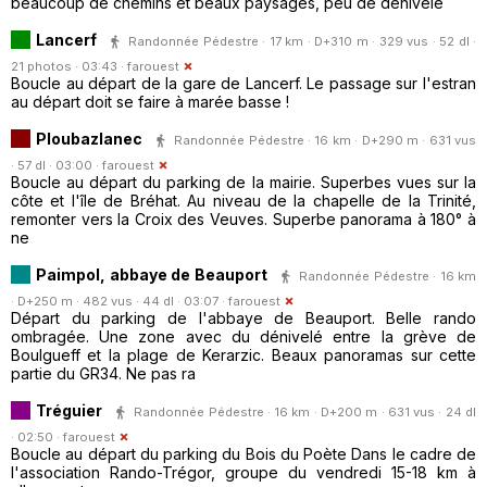
beaucoup de chemins et beaux paysages, peu de dénivelé
Lancerf
Randonnée Pédestre · 17 km · D+310 m · 329 vus · 52 dl ·
21 photos · 03:43 ·
farouest
Boucle au départ de la gare de Lancerf. Le passage sur l'estran
au départ doit se faire à marée basse !
Ploubazlanec
Randonnée Pédestre · 16 km · D+290 m · 631 vus
· 57 dl · 03:00 ·
farouest
Boucle au départ du parking de la mairie. Superbes vues sur la
côte et l'île de Bréhat. Au niveau de la chapelle de la Trinité,
remonter vers la Croix des Veuves. Superbe panorama à 180° à
ne
Paimpol, abbaye de Beauport
Randonnée Pédestre · 16 km
· D+250 m · 482 vus · 44 dl · 03:07 ·
farouest
Départ du parking de l'abbaye de Beauport. Belle rando
ombragée. Une zone avec du dénivelé entre la grève de
Boulgueff et la plage de Kerarzic. Beaux panoramas sur cette
partie du GR34. Ne pas ra
Tréguier
Randonnée Pédestre · 16 km · D+200 m · 631 vus · 24 dl
· 02:50 ·
farouest
Boucle au départ du parking du Bois du Poète Dans le cadre de
l'association Rando-Trégor, groupe du vendredi 15-18 km à