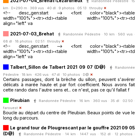
2021-07-04_Brehat-Lezardrieux
Randonnée Pédestre · 15
km · D+290 m · 369 vus · 40 dl · 9 photos · 05:13 ·
throuby
<!-- desc_gen:start --> <font color="black"><table
width="100%"><tr><td><table width="100%"><tr><td
align="left" va
2021-07-03_Brehat
Randonnée Pédestre · 10 km · 560 vus ·
68 dl · 18 photos · 02:51 ·
throuby
<!-- desc_gen:start --> <font color="black"><table
width="100%"><tr><td><table width="100%"><tr><td
align="left" va
Talbert_Sillon de Talbert 2021 09 07 (D@)
Randonnée
Pédestre · 18 km · 426 vus · 47 dl · 10 photos ·
D@
Certains passages, dont la brèche du sillon, peuvent s'avérer
délicats à marée haute et par fort coefficient. Nous avons fait
cette rando dans l'autre sens et... ce n'est, pas ce qu'il fallait f
Pleubian
Randonnée Pédestre · 16 km · 360 vus · 35 dl · 02:50 ·
farouest
Boucle au départ du centre de Pleubian. Beaux points de vue le
long du parcours.
Le grand tour de Plougrescant par le gouffre 2021 09 05
(D@)
Randonnée Pédestre · 14 km · 1447 vus · 152 dl · 12 photos ·