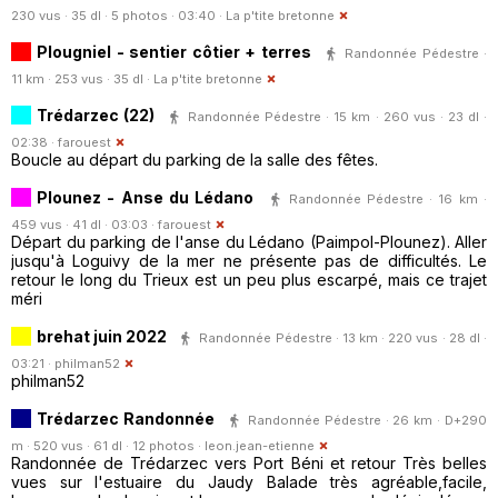
230 vus · 35 dl · 5 photos · 03:40 ·
La p'tite bretonne
Plougniel - sentier côtier + terres
Randonnée Pédestre ·
11 km · 253 vus · 35 dl ·
La p'tite bretonne
Trédarzec (22)
Randonnée Pédestre · 15 km · 260 vus · 23 dl ·
02:38 ·
farouest
Boucle au départ du parking de la salle des fêtes.
Plounez - Anse du Lédano
Randonnée Pédestre · 16 km ·
459 vus · 41 dl · 03:03 ·
farouest
Départ du parking de l'anse du Lédano (Paimpol-Plounez). Aller
jusqu'à Loguivy de la mer ne présente pas de difficultés. Le
retour le long du Trieux est un peu plus escarpé, mais ce trajet
méri
brehat juin 2022
Randonnée Pédestre · 13 km · 220 vus · 28 dl ·
03:21 ·
philman52
philman52
Trédarzec Randonnée
Randonnée Pédestre · 26 km · D+290
m · 520 vus · 61 dl · 12 photos ·
leon.jean-etienne
Randonnée de Trédarzec vers Port Béni et retour Très belles
vues sur l'estuaire du Jaudy Balade très agréable,facile,