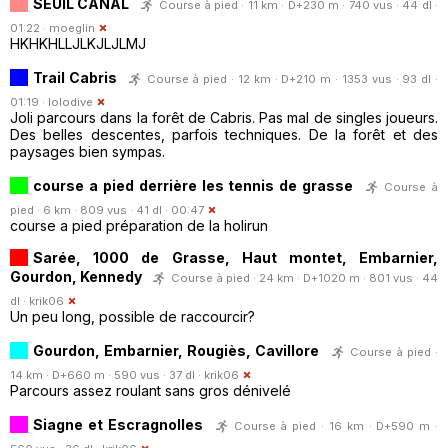
SEUIL CANAL
Course à pied · 11 km · D+230 m · 740 vus · 44 dl ·
01:22 ·
moeglin
HKHKHLLJLKJLJLMJ
Trail Cabris
Course à pied · 12 km · D+210 m · 1353 vus · 93 dl ·
01:19 ·
lolodive
Joli parcours dans la forêt de Cabris. Pas mal de singles joueurs.
Des belles descentes, parfois techniques. De la forêt et des
paysages bien sympas.
course a pied derrière les tennis de grasse
Course à
pied · 6 km · 809 vus · 41 dl · 00:47
course a pied préparation de la holirun
Sarée, 1000 de Grasse, Haut montet, Embarnier,
Gourdon, Kennedy
Course à pied · 24 km · D+1020 m · 801 vus · 44
dl ·
krik06
Un peu long, possible de raccourcir?
Gourdon, Embarnier, Rougiès, Cavillore
Course à pied ·
14 km · D+660 m · 590 vus · 37 dl ·
krik06
Parcours assez roulant sans gros dénivelé
Siagne et Escragnolles
Course à pied · 16 km · D+590 m ·