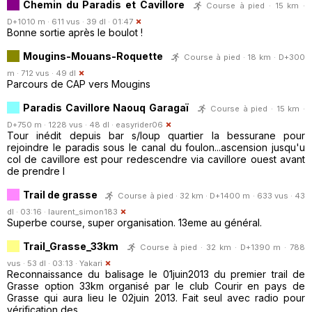
Chemin du Paradis et Cavillore
Course à pied · 15 km ·
D+1010 m · 611 vus · 39 dl · 01:47
Bonne sortie après le boulot !
Mougins-Mouans-Roquette
Course à pied · 18 km · D+300
m · 712 vus · 49 dl
Parcours de CAP vers Mougins
Paradis Cavillore Naouq Garagaï
Course à pied · 15 km ·
D+750 m · 1228 vus · 48 dl ·
easyrider06
Tour inédit depuis bar s/loup quartier la bessurane pour
rejoindre le paradis sous le canal du foulon...ascension jusqu'u
col de cavillore est pour redescendre via cavillore ouest avant
de prendre l
Trail de grasse
Course à pied · 32 km · D+1400 m · 633 vus · 43
dl · 03:16 ·
laurent_simon183
Superbe course, super organisation. 13eme au général.
Trail_Grasse_33km
Course à pied · 32 km · D+1390 m · 788
vus · 53 dl · 03:13 ·
Yakari
Reconnaissance du balisage le 01juin2013 du premier trail de
Grasse option 33km organisé par le club Courir en pays de
Grasse qui aura lieu le 02juin 2013. Fait seul avec radio pour
vérification des