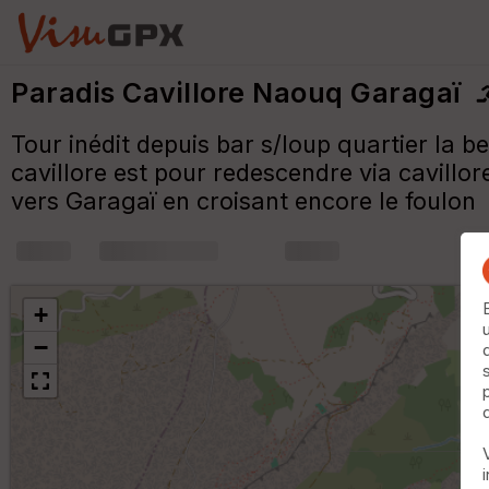
Paradis Cavillore Naouq Garagaï
Tour inédit depuis bar s/loup quartier la b
cavillore est pour redescendre via cavillo
vers Garagaï en croisant encore le foulon
+
m
+
−