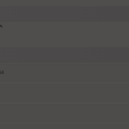
n.
:56