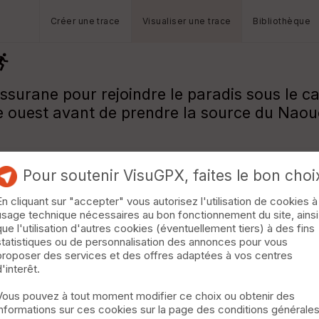
Créer une trace
Visualiser une trace
Bibliothèque
essurane pour rejoindre le paradis sous le c
re ouest avant de prendre la source du Naou
Pour soutenir VisuGPX, faites le bon choi
En cliquant sur "accepter" vous autorisez l'utilisation de cookies à
usage technique nécessaires au bon fonctionnement du site, ainsi
que l'utilisation d'autres cookies (éventuellement tiers) à des fins
statistiques ou de personnalisation des annonces pour vous
proposer des services et des offres adaptées à vos centres
d'interêt.
Vous pouvez à tout moment modifier ce choix ou obtenir des
informations sur ces cookies sur la page des conditions générale