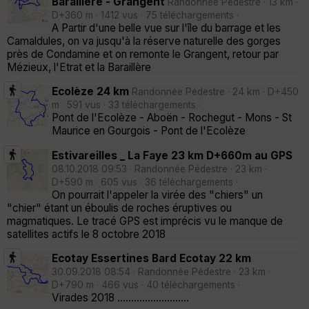
Baraillère - Grangent
Randonnée Pédestre · 13 km ·
D+360 m · 1412 vus · 75 téléchargements ·
A Partir d'une belle vue sur l'île du barrage et les
Camaldules, on va jusqu'à la réserve naturelle des gorges
près de Condamine et on remonte le Grangent, retour par
Mézieux, l'Etrat et la Baraillère
Ecolèze 24 km
Randonnée Pédestre · 24 km · D+450
m · 591 vus · 33 téléchargements ·
Pont de l'Ecolèze - Aboën - Rochegut - Mons - St
Maurice en Gourgois - Pont de l'Ecolèze
Estivareilles _ La Faye 23 km D+660m au GPS
08.10.2018 09:53 · Randonnée Pédestre · 23 km ·
D+590 m · 605 vus · 36 téléchargements ·
On pourrait l'appeler la virée des "chiers" un
"chier" étant un éboulis de roches éruptives ou
magmatiques. Le tracé GPS est imprécis vu le manque de
satellites actifs le 8 octobre 2018
Ecotay Essertines Bard Ecotay 22 km
30.09.2018 08:54 · Randonnée Pédestre · 23 km ·
D+790 m · 466 vus · 40 téléchargements ·
Virades 2018 ..........................