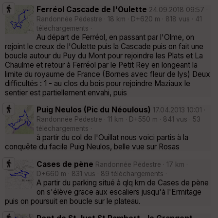
Ferréol Cascade de l'Oulette
24.09.2018 09:57 ·
Randonnée Pédestre · 18 km · D+620 m · 818 vus · 41
téléchargements ·
Au départ de Ferréol, en passant par l'Olme, on
rejoint le creux de l'Oulette puis la Cascade puis on fait une
boucle autour du Puy du Mont pour rejoindre les Plats et La
Chaulme et retour à Ferréol par le Petit Rey en longeant la
limite du royaume de France (Bornes avec fleur de lys) Deux
difficultés : 1 - au clos du bois pour rejoindre Maziaux le
sentier est partiellement envahi, puis
Puig Neulos (Pic du Néoulous)
17.04.2013 10:01 ·
Randonnée Pédestre · 11 km · D+550 m · 841 vus · 53
téléchargements ·
à partir du col de l'Ouillat nous voici partis à la
conquête du facile Puig Neulos, belle vue sur Rosas
Cases de pène
Randonnée Pédestre · 17 km ·
D+660 m · 831 vus · 89 téléchargements ·
A partir du parking situé à qlq km de Cases de pène
on s'élève grace aux escaliers jusqu'à l'Ermitage
puis on poursuit en boucle sur le plateau.