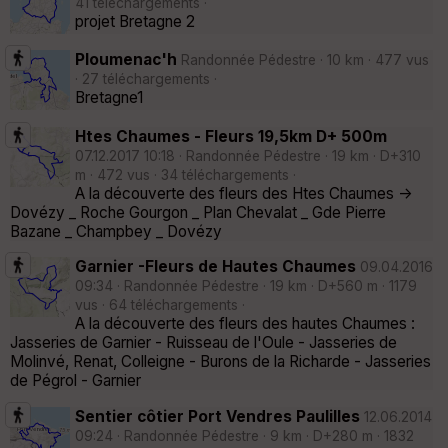
41 téléchargements ·
projet Bretagne 2
Ploumenac'h
Randonnée Pédestre · 10 km · 477 vus
· 27 téléchargements ·
Bretagne1
Htes Chaumes - Fleurs 19,5km D+ 500m
07.12.2017 10:18 · Randonnée Pédestre · 19 km · D+310
m · 472 vus · 34 téléchargements ·
A la découverte des fleurs des Htes Chaumes ->
Dovézy _ Roche Gourgon _ Plan Chevalat _ Gde Pierre
Bazane _ Champbey _ Dovézy
Garnier -Fleurs de Hautes Chaumes
09.04.2016
09:34 · Randonnée Pédestre · 19 km · D+560 m · 1179
vus · 64 téléchargements ·
A la découverte des fleurs des hautes Chaumes :
Jasseries de Garnier - Ruisseau de l'Oule - Jasseries de
Molinvé, Renat, Colleigne - Burons de la Richarde - Jasseries
de Pégrol - Garnier
Sentier côtier Port Vendres Paulilles
12.06.2014
09:24 · Randonnée Pédestre · 9 km · D+280 m · 1832