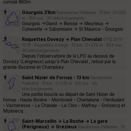
cumulé 860m
Gourgois 21km
Randonnée Pédestre · 21 km · D+220
m · 356 vus · 30 téléchargements ·
Gourgois ->Gland -> Biesse -> Meyrieux ->
Coherette -> Sabonniaire -> St Maurice - Gourgois
Raquettes Dovezy -> Plan Chevalat
07.12.2017
10:18 · Raquettes à neige · 15 km · D+270 m · 504 vus ·
36 téléchargements ·
Depuis l'observatoire de la LPO au dessus de
Dovezy (Lérigneux) jusqu'à Plan Chevalat , retour par la
grande Bazanne et Champbey
Saint Nizier de Fornas - 13 km
Randonnée
Pédestre · 13 km · D+210 m · 611 vus · 46
téléchargements ·
Une petite boucle au départ de Saint Nizier de
Fornas : Haute Rivière - Montsoleil - Chantelune - l'Ambulant
- Vacheresse - La Chanale - Le Clos - Malfrey - Gréziecq et
Mizériecq
Saint-Marcellin -> La Roche -> La gare
(Périgneux) -> Grézieux
Randonnée Pédestre · 13