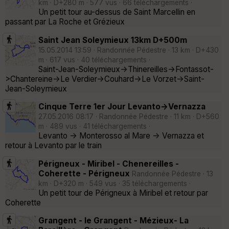
km · D+280 m · 577 vus · 66 téléchargements ·
Un petit tour au-dessus de Saint Marcellin en
passant par La Roche et Grézieux
Saint Jean Soleymieux 13km D+500m
15.05.2014 13:59 · Randonnée Pédestre · 13 km · D+430
m · 617 vus · 40 téléchargements ·
Saint-Jean-Soleymieux->Thinereilles->Fontassot-
>Chantereine->Le Verdier->Couhard->Le Vorzet->Saint-
Jean-Soleymieux
Cinque Terre 1er Jour Levanto->Vernazza
27.05.2016 08:17 · Randonnée Pédestre · 11 km · D+560
m · 489 vus · 41 téléchargements ·
Levanto -> Monterosso al Mare -> Vernazza et
retour à Levanto par le train
Périgneux - Miribel - Chenereilles -
Coherette - Périgneux
Randonnée Pédestre · 13
km · D+320 m · 549 vus · 35 téléchargements ·
Un petit tour de Périgneux à Miribel et retour par
Coherette
Grangent - le Grangent - Mézieux- La