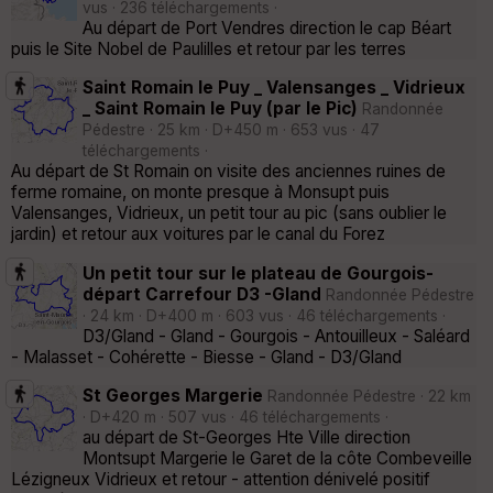
vus · 236 téléchargements ·
Au départ de Port Vendres direction le cap Béart
puis le Site Nobel de Paulilles et retour par les terres
Saint Romain le Puy _ Valensanges _ Vidrieux
_ Saint Romain le Puy (par le Pic)
Randonnée
Pédestre · 25 km · D+450 m · 653 vus · 47
téléchargements ·
Au départ de St Romain on visite des anciennes ruines de
ferme romaine, on monte presque à Monsupt puis
Valensanges, Vidrieux, un petit tour au pic (sans oublier le
jardin) et retour aux voitures par le canal du Forez
Un petit tour sur le plateau de Gourgois-
départ Carrefour D3 -Gland
Randonnée Pédestre
· 24 km · D+400 m · 603 vus · 46 téléchargements ·
D3/Gland - Gland - Gourgois - Antouilleux - Saléard
- Malasset - Cohérette - Biesse - Gland - D3/Gland
St Georges Margerie
Randonnée Pédestre · 22 km
· D+420 m · 507 vus · 46 téléchargements ·
au départ de St-Georges Hte Ville direction
Montsupt Margerie le Garet de la côte Combeveille
Lézigneux Vidrieux et retour - attention dénivelé positif