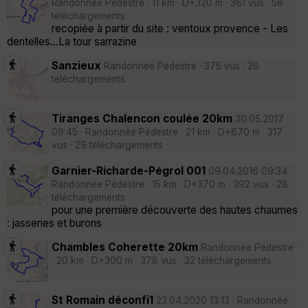
Randonnée Pédestre · 11 km · D+320 m · 381 vus · 58
téléchargements ·
recopiée à partir du site : ventoux provence - Les
dentelles...La tour sarrazine
Sanzieux
Randonnée Pédestre · 375 vus · 26
téléchargements ·
Tiranges Chalencon coulée 20km
30.05.2017
09:45 · Randonnée Pédestre · 21 km · D+670 m · 317
vus · 29 téléchargements ·
Garnier-Richarde-Pégrol 001
09.04.2016 09:34 ·
Randonnée Pédestre · 15 km · D+370 m · 392 vus · 28
téléchargements ·
pour une première découverte des hautes chaumes
: jasseries et burons
Chambles Coherette 20km
Randonnée Pédestre
· 20 km · D+300 m · 378 vus · 32 téléchargements ·
St Romain déconfi1
23.04.2020 13:13 · Randonnée