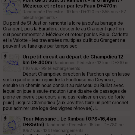
Pont de St Just St Rambert - le Grangent -
Mézieux et retour par les Faux D+470m
Randonnée Pédestre · 19 km · D+320 m · 855 vus · 57
téléchargements ·
Du pont de St Just on remonte la loire jusqu'au barrage de
Grangent, puis la Baraillère, descente au Grangent que l'on
suit pour remonter à Mézieux et retour par les Faux, Carlette
et la Valotte - les traversées multiples du lit du Grangent ne
peuvent se faire que par temps sec.
Un petit circuit au départ de Champdieu 12
km D+ 400m
Randonnée Pédestre · 12 km · D+310 m ·
1116 vus · 99 téléchargements ·
Départ Champdieu direction le Purchon qu'on laisse
sur la gauche pour rejoindre la Fouillouse via Ceyrieux,
ensuite un chemin nous conduit au ruisseau du Ruillat avec
lequel on joue à saute-mouton (une dizaine de passages de
pierre en pierre : parcours à ne pas réaliser en cas de forte
pluie) jusqu'à Champdieu (aux Jovittes faire un petit crochet
pour admirer une loge des vignes rénovée). L
Tour Massane _ Le Rimbau (GPS=16,4km
D+850m)
Randonnée Pédestre · 15 km · D+780 m ·
1092 vus · 124 téléchargements ·