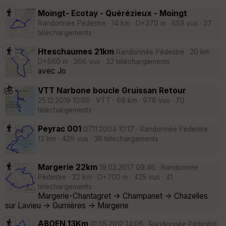
Moingt- Ecotay - Quérézieux - Moingt
Randonnée Pédestre · 14 km · D+370 m · 653 vus · 37
téléchargements ·
Hteschaumes 21km
Randonnée Pédestre · 20 km ·
D+560 m · 366 vus · 32 téléchargements ·
avec Jo
VTT Narbone boucle Gruissan Retour
25.12.2019 10:09 · VTT · 66 km · 976 vus · 70
téléchargements ·
Peyrac 001
07.11.2004 10:17 · Randonnée Pédestre ·
13 km · 429 vus · 36 téléchargements ·
Margerie 22km
19.03.2017 09:46 · Randonnée
Pédestre · 22 km · D+700 m · 425 vus · 41
téléchargements ·
Margerie-Chantagret -> Champanet -> Chazelles
sur Lavieu -> Gumières -> Margerie
ABOEN 13Km
31.05.2012 14:06 · Randonnée Pédestre