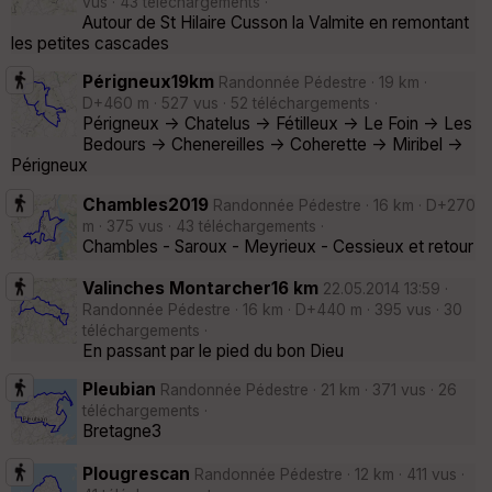
vus · 43 téléchargements ·
Autour de St Hilaire Cusson la Valmite en remontant
les petites cascades
Périgneux19km
Randonnée Pédestre · 19 km ·
D+460 m · 527 vus · 52 téléchargements ·
Périgneux -> Chatelus -> Fétilleux -> Le Foin -> Les
Bedours -> Chenereilles -> Coherette -> Miribel ->
Périgneux
Chambles2019
Randonnée Pédestre · 16 km · D+270
m · 375 vus · 43 téléchargements ·
Chambles - Saroux - Meyrieux - Cessieux et retour
Valinches Montarcher16 km
22.05.2014 13:59 ·
Randonnée Pédestre · 16 km · D+440 m · 395 vus · 30
téléchargements ·
En passant par le pied du bon Dieu
Pleubian
Randonnée Pédestre · 21 km · 371 vus · 26
téléchargements ·
Bretagne3
Plougrescan
Randonnée Pédestre · 12 km · 411 vus ·