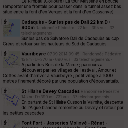
Le Rimbau (Collioure) La tour Massane en boucle
(emporter une frontale pour passer dans le tunnel assez bas
situé entre la font d'en Verges et la font d'en Cassanye)
Cadaquès - Sur les pas de Dali 22 km D+
900m
Randonnée Pédestre · 22 km · 395 vus · 32
téléchargements ·
Sur les pas de Salvatore Dali de Cadaquès au cap
Créus et retour sur les hauteurs du Sud de Cadaquès
Vauribeyre
07.09.2014 09:45 · Randonnée Pédestre ·
15 km · D+370 m · 690 vus · 33 téléchargements ·
A partir des Bois de la Marue ; parcours a
découvert par les villages de l estival , Amour et
Cottes avant d'arriver à Vauribeyre ; petit village à 1000
metres finement décoré par une population d'épouvantails.
St Hilaire Devey Cascades
Randonnée Pédestre ·
14 km · D+390 m · 731 vus · 37 téléchargements ·
En partant de St Hilaire Cusson la Valmite, descente
de l'Aigue blanche remontée au Devey et retour par
les petites cascades
Font Fort - Jasseries Molinvé - Rénat -