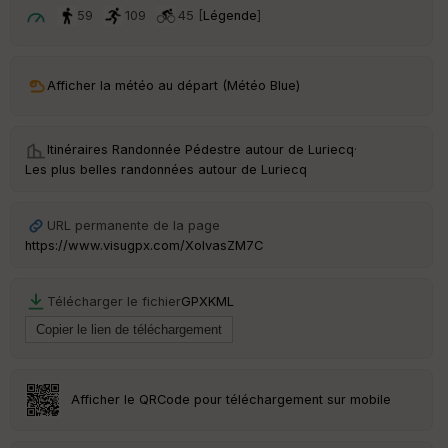
t
59
109
45 [
Légende
]
ar
ri
v
Afficher la météo au départ (Météo Blue)
é
e
Itinéraires Randonnée Pédestre autour de
Luriecq
·
C
Les plus belles randonnées autour de Luriecq
ou
le
ur
URL permanente de la page
https://www.visugpx.com/XolvasZM7C
Télécharger le fichier
GPX
KML
Ep
ai
ss
eu
r
Afficher le QRCode pour téléchargement sur mobile
Tr