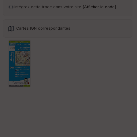
an
sp
Intégrez cette trace dans votre site [
Afficher le code
]
ar
en
ce
Cartes IGN correspondantes
Po
int
illé
s
S
e
n
s
St
re
et
Vi
e
w