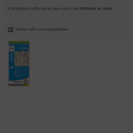
ce
Intégrez cette trace dans votre site [
Afficher le code
]
Po
int
illé
Cartes IGN correspondantes
s
S
e
n
s
St
re
et
Vi
e
w