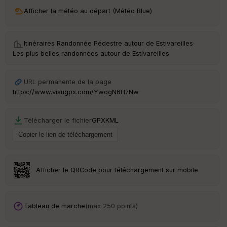
ri
v
Afficher la météo au départ (Météo Blue)
é
e
Itinéraires Randonnée Pédestre autour de
Estivareilles
·
C
Les plus belles randonnées autour de Estivareilles
ou
le
ur
URL permanente de la page
https://www.visugpx.com/YwogN6HzNw
Télécharger le fichier
GPX
KML
Ep
ai
ss
eu
r
Afficher le QRCode pour téléchargement sur mobile
Tr
an
sp
Tableau de marche
(max 250 points)
ar
en