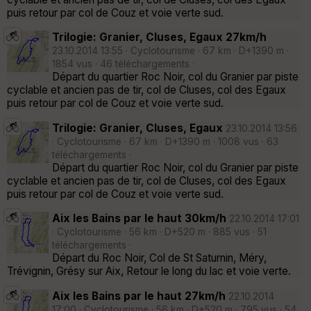
puis retour par col de Couz et voie verte sud.
Trilogie: Granier, Cluses, Egaux 27km/h
23.10.2014 13:55 · Cyclotourisme · 67 km · D+1390 m ·
1854 vus · 46 téléchargements ·
Départ du quartier Roc Noir, col du Granier par piste
cyclable et ancien pas de tir, col de Cluses, col des Egaux
puis retour par col de Couz et voie verte sud.
Trilogie: Granier, Cluses, Egaux
23.10.2014 13:56
· Cyclotourisme · 67 km · D+1390 m · 1008 vus · 63
téléchargements ·
Départ du quartier Roc Noir, col du Granier par piste
cyclable et ancien pas de tir, col de Cluses, col des Egaux
puis retour par col de Couz et voie verte sud.
Aix les Bains par le haut 30km/h
22.10.2014 17:01
· Cyclotourisme · 56 km · D+520 m · 885 vus · 51
téléchargements ·
Départ du Roc Noir, Col de St Saturnin, Méry,
Trévignin, Grésy sur Aix, Retour le long du lac et voie verte.
Aix les Bains par le haut 27km/h
22.10.2014
17:00 · Cyclotourisme · 56 km · D+520 m · 795 vus · 54