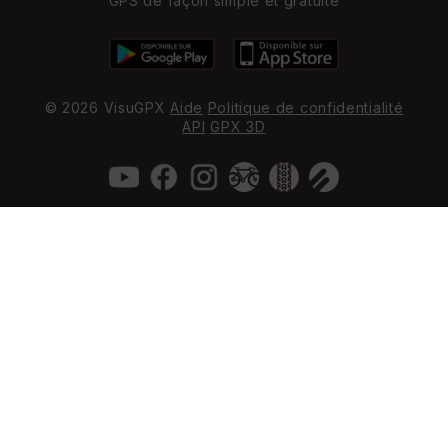
GPS de façon simple et gratuite
© 2026 VisuGPX
Aide
Politique de confidentialité
API
GPX 3D