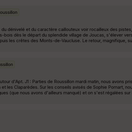
oussillon
u dénivelé et du caractère caillouteux voir rocailleux des pistes
s-bois dès le départ du splendide village de Joucas, s'élever vers
uis les crêtes des Monts-de-Vaucluse. Le retour, magnifique, su
ssillon
our d'Apt. J1 : Parties de Roussillon mardi matin, nous avons pris
n et les Claparèdes. Sur les conseils avisés de Sophie Pomart, no
ues (que nous avons d'ailleurs manqué) et on s'est régalées sur 