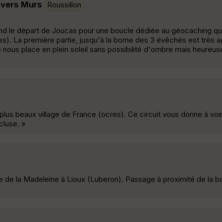
 vers Murs
Roussillon
nd le départ de Joucas pour une boucle dédiée au géocaching q
s). La première partie, jusqu'à la borne des 3 évêchés est très ag
arge nous place en plein soleil sans possibilité d'ombre mais heure
 plus beaux village de France (ocres). Ce circuit vous donne à vo
cluse. »
se de la Madeleine à Lioux (Luberon). Passage à proximité de la 