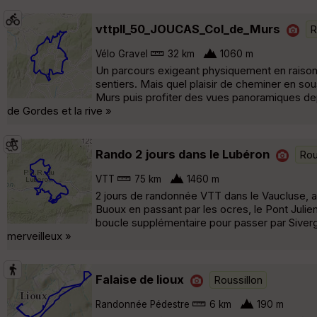
vttpll_50_JOUCAS_Col_de_Murs
R
Vélo Gravel
32 km
1060 m
Un parcours exigeant physiquement en raison d
sentiers. Mais quel plaisir de cheminer en sou
Murs puis profiter des vues panoramiques dep
de Gordes et la rive »
Rando 2 jours dans le Lubéron
Rou
VTT
75 km
1460 m
2 jours de randonnée VTT dans le Vaucluse, aut
Buoux en passant par les ocres, le Pont Julie
boucle supplémentaire pour passer par Siverg
merveilleux »
Falaise de lioux
Roussillon
Randonnée Pédestre
6 km
190 m