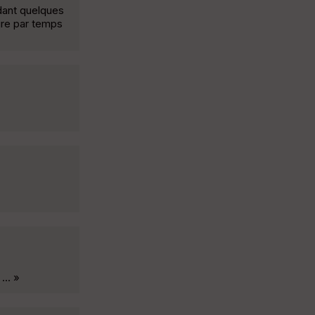
dant quelques
ire par temps
... »