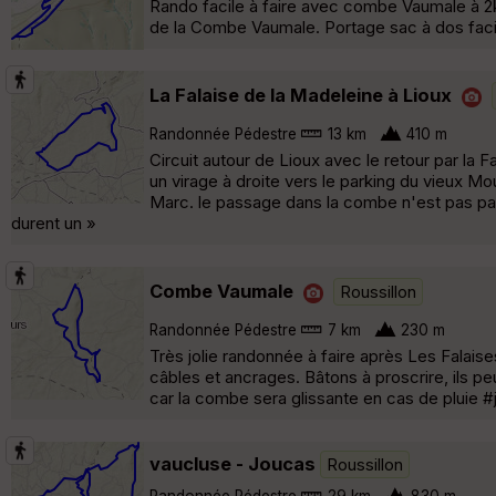
Rando facile à faire avec combe Vaumale à 2km
de la Combe Vaumale. Portage sac à dos facil
La Falaise de la Madeleine à Lioux
Randonnée Pédestre
13 km
410 m
Circuit autour de Lioux avec le retour par la 
un virage à droite vers le parking du vieux Mo
Marc. le passage dans la combe n'est pas parti
durent un »
Combe Vaumale
Roussillon
Randonnée Pédestre
7 km
230 m
Très jolie randonnée à faire après Les Falais
câbles et ancrages. Bâtons à proscrire, ils p
car la combe sera glissante en cas de pluie #
vaucluse - Joucas
Roussillon
Randonnée Pédestre
29 km
830 m