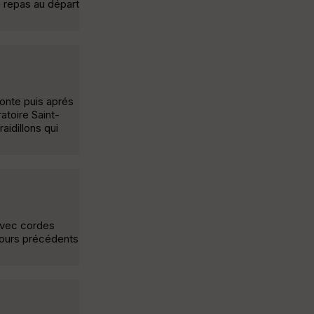
e repas au départ
monte puis aprés
atoire Saint-
aidillons qui
 avec cordes
 jours précédents