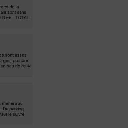
rges de la
ale sont sans
de D++ - TOTAL :
ges sont assez
gorges, prendre
e un peu de route
us mènera au
. Du parking
faut le suivre