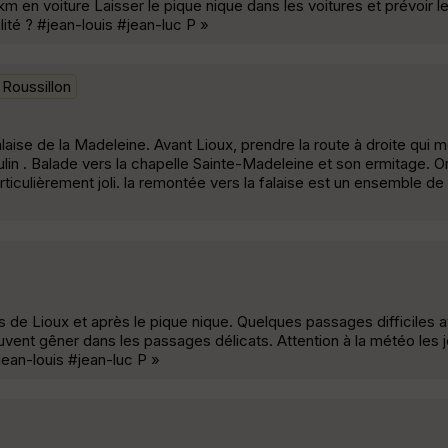
 en voiture Laisser le pique nique dans les voitures et prévoir l
ité ? #jean-louis #jean-luc P »
Roussillon
Falaise de la Madeleine. Avant Lioux, prendre la route à droite qui 
ulin . Balade vers la chapelle Sainte-Madeleine et son ermitage. Or
culièrement joli. la remontée vers la falaise est un ensemble de r
es de Lioux et après le pique nique. Quelques passages difficiles
euvent gêner dans les passages délicats. Attention à la météo les
jean-louis #jean-luc P »