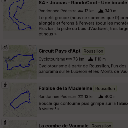
84 - Joucas - RandoCool - Une boucle
Randonnée Pédestre
12 km
340 m
Le petit groupe (nous ne sommes que 9) pre
allongée et ferons à l'envers (pour les montée
Plus loin, la piste du bois d'Audibert, très l
et nous »
Circuit Pays d'Apt
Roussillon
Cyclotourisme
78 km
1110 m
Cyclotourisme à partir de Roussillon, l'un des
panorama sur le Luberon et les Monts de Vau
Falaise de la Madeleine
Roussillon
Randonnée Pédestre
13 km
400 m
Boucle qui contourne puis grimpe sur la falai
à visiter ! »
La combe de Vaumale
Roussillon