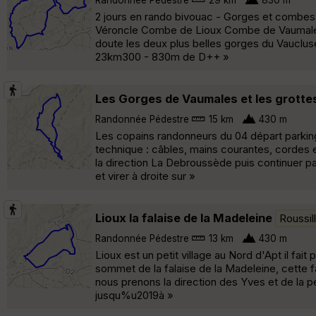
2 jours en rando bivouac - Gorges et combes d
Véroncle Combe de Lioux Combe de Vaumale V
doute les deux plus belles gorges du Vauclu
23km300 - 830m de D++ »
Les Gorges de Vaumales et les grotte
Randonnée Pédestre
15 km
430 m
Les copains randonneurs du 04 départ parkin
technique : câbles, mains courantes, cordes 
la direction La Debroussède puis continuer pa
et virer à droite sur »
Lioux la falaise de la Madeleine
Roussil
Randonnée Pédestre
13 km
430 m
Lioux est un petit village au Nord d'Apt il fa
sommet de la falaise de la Madeleine, cette f
nous prenons la direction des Yves et de la pet
jusqu%u2019à »