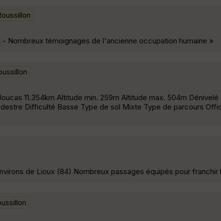
oussillon
lt - Nombreux témoignages de l'ancienne occupation humaine »
ussillon
 Joucas 11.354km Altitude min. 259m Altitude max. 504m Dénivelé
estre Difficulté Basse Type de sol Mixte Type de parcours Offic
virons de Lioux (84) Nombreux passages équipés pour franchir 
ussillon