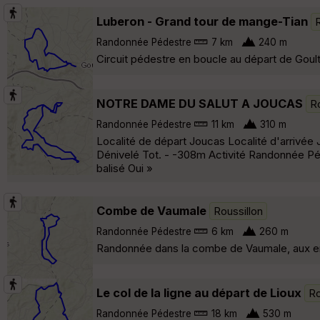
Luberon - Grand tour de mange-Tian
R
Randonnée Pédestre
7 km
240 m
Circuit pédestre en boucle au départ de Gou
NOTRE DAME DU SALUT A JOUCAS
Ro
Randonnée Pédestre
11 km
310 m
Localité de départ Joucas Localité d'arrivée
Dénivelé Tot. - -308m Activité Randonnée Péd
balisé Oui »
Combe de Vaumale
Roussillon
Randonnée Pédestre
6 km
260 m
Randonnée dans la combe de Vaumale, aux en
Le col de la ligne au départ de Lioux
Ro
Randonnée Pédestre
18 km
530 m