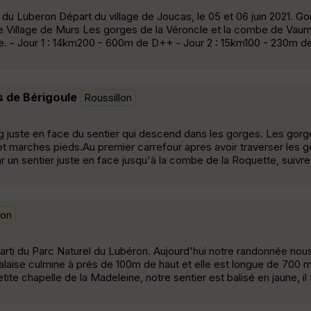
u Luberon Départ du village de Joucas, le 05 et 06 juin 2021. Go
illage de Murs Les gorges de la Véroncle et la combe de Vaum
se. - Jour 1 : 14km200 - 600m de D++ - Jour 2 : 15km100 - 230m 
s de Bérigoule
Roussillon
g juste en face du sentier qui descend dans les gorges. Les gor
et marches pieds.Au premier carrefour apres avoir traverser les 
r un sentier juste en face jusqu'à la combe de la Roquette, suivr
lon
it parti du Parc Naturel du Lubéron. Aujourd'hui notre randonnée no
alaise culmine à prés de 100m de haut et elle est longue de 700 m
ite chapelle de la Madeleine, notre sentier est balisé en jaune, il 