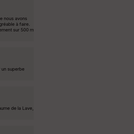
ue nous avons
réable à faire.
usement sur 500 m
ir un superbe
baume de la Lave,