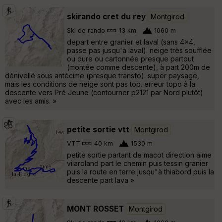
skirando cret du rey
Montgirod
Ski de rando
13 km
1060 m
depart entre granier et laval (sans 4x4,
passe pas jusqu'à laval). neige très soufflée
ou dure ou cartonnée presque partout
(montée comme descente), à part 200m de
dénivellé sous antécime (presque transfo). super paysage,
mais les conditions de neige sont pas top. erreur topo à la
descente vers Pré Jeune (contourner p2121 par Nord plutôt)
avec les amis. »
petite sortie vtt
Montgirod
VTT
40 km
1530 m
petite sortie partant de macot direction aime
vilaroland part le chemin puis tessin granier
puis la route en terre jusqu"à thiabord puis la
descente part lava »
MONT ROSSET
Montgirod