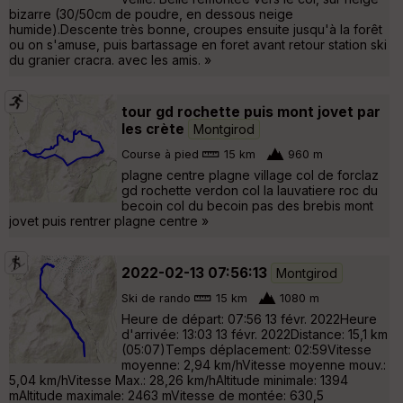
bizarre (30/50cm de poudre, en dessous neige
humide).Descente très bonne, croupes ensuite jusqu'à la forêt
ou on s'amuse, puis bartassage en foret avant retour station ski
du granier cracra. avec les amis. »
tour gd rochette puis mont jovet par
les crète
Montgirod
Course à pied
15 km
960 m
plagne centre plagne village col de forclaz
gd rochette verdon col la lauvatiere roc du
becoin col du becoin pas des brebis mont
jovet puis rentrer plagne centre »
2022-02-13 07:56:13
Montgirod
Ski de rando
15 km
1080 m
Heure de départ: 07:56 13 févr. 2022Heure
d'arrivée: 13:03 13 févr. 2022Distance: 15,1 km
(05:07)Temps déplacement: 02:59Vitesse
moyenne: 2,94 km/hVitesse moyenne mouv.:
5,04 km/hVitesse Max.: 28,26 km/hAltitude minimale: 1394
mAltitude maximale: 2463 mVitesse de montée: 630,5