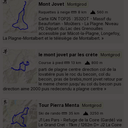
Mont Jovet
Montgirod
Raquettes à neige
8 km
560 m
Carte IGN TOP25 : 3532OT - Massif du
Beaufortain - Moûtiers - La Plagne. Niveau
PD. Départ du Lac des Grenouilles
accessible par Mâcot-la-Plagne, Longefoy,
La Plagne-Montalbert et le télésiège de Montalbert. »
le mont jovet par les créte
Montgirod
Course à pied
13 km
800 m
parti de plagne centre direction col de la
lovatiére puis le roc du becoin, col du
becoin, pras de brebis,mont jovet retour par
le meme chenin jusqu'au col du becoin puis
direction aime 2000 puis redecendu a plagne centre »
Tour Pierra Menta
Montgirod
Ski de rando
35 km
3250 m
J1 Les Pars - Refuge de la Coire (Gardé) via
Le Grand Cret - 11km / 1262m D+ J2 La Coire