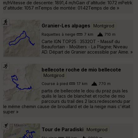
m/hVitesse de descente: 1891,4 m/hGain d'altitude: 1072 mPetrk
d'altitude: 1057 mTemps de montée: 01:42Temps de de »
Granier-Les alpages
Montgirod
Raquettes à neige
7 km
710 m
Carte IGN TOP25 : 3532OT - Massif du
Beaufortain - Moûtiers - La Plagne; Niveau
AD. Départ de Granier accessible par Aime. »
bellecote roche de mio bellecote
Montgirod
Course à pied
17 km
770 m
partis de bellecote le dou du praz puis les
quilis le lacs de blanchet et roche de mio
parcours du trail des 2 lacs.redescendu par
le méme chemin cause de brouillard et de la neige mais c'était
super »
Tour de Paradiski
Montgirod