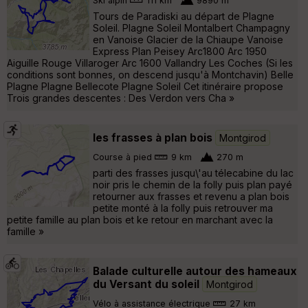
Ski alpin
111 km
9890 m
Tours de Paradiski au départ de Plagne
Soleil. Plagne Soleil Montalbert Champagny
en Vanoise Glacier de la Chiaupe Vanoise
Express Plan Peisey Arc1800 Arc 1950
Aiguille Rouge Villaroger Arc 1600 Vallandry Les Coches (Si les
conditions sont bonnes, on descend jusqu'à Montchavin) Belle
Plagne Plagne Bellecote Plagne Soleil Cet itinéraire propose
Trois grandes descentes : Des Verdon vers Cha »
les frasses à plan bois
Montgirod
Course à pied
9 km
270 m
parti des frasses jusqu\'au télecabine du lac
noir pris le chemin de la folly puis plan payé
retourner aux frasses et revenu a plan bois
petite monté à la folly puis retrouver ma
petite famille au plan bois et ke retour en marchant avec la
famille »
Balade culturelle autour des hameaux
du Versant du soleil
Montgirod
Vélo à assistance électrique
27 km