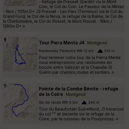
- Refuge de Preseet (Gardé) via le Mont
Coin, le Col du Coin, Le Passeur de la MIntaz
- 8km / 1135m D+ J3 Presset - Les Pars (Terminus) via le Col du
Grand Fond, le Col de la Nova, le refuge de la Balme, le Col de
la Charboniière, le Col du Rosset, le Mont Rosset - 16km /
1280m D+ »
Tour Piera Menta J4
Montgirod
Randonnée Pédestre
12 km
510 m
Pour terminer notre tour de la Pierra Menta
nous entreprenons une randonnée en
boucle entre Valezan et la Chapelle St
Guérin par chemins,routes et sentiers. »
Pointe de la Combe Bénite - refuge
de la Coire
Montgirod
Ski de rando
6 km
240 m
Tour du Beaufortain Sud=>Nord, J1 traverssé
du col "" et decente sur le refuge de la
Coire, par le ruisseau de la Pourprezaz. »