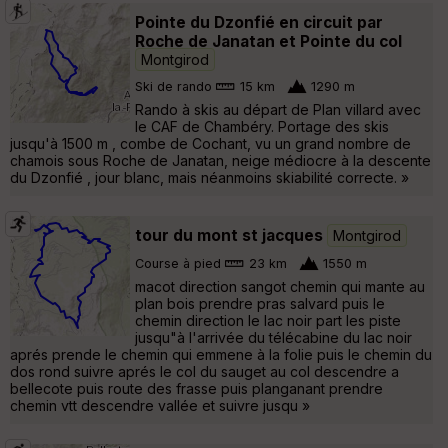
Pointe du Dzonfié en circuit par
Roche de Janatan et Pointe du col
Montgirod
Ski de rando
15 km
1290 m
Rando à skis au départ de Plan villard avec
le CAF de Chambéry. Portage des skis
jusqu'à 1500 m , combe de Cochant, vu un grand nombre de
chamois sous Roche de Janatan, neige médiocre à la descente
du Dzonfié , jour blanc, mais néanmoins skiabilité correcte. »
tour du mont st jacques
Montgirod
Course à pied
23 km
1550 m
macot direction sangot chemin qui mante au
plan bois prendre pras salvard puis le
chemin direction le lac noir part les piste
jusqu"à l'arrivée du télécabine du lac noir
aprés prende le chemin qui emmene à la folie puis le chemin du
dos rond suivre aprés le col du sauget au col descendre a
bellecote puis route des frasse puis planganant prendre
chemin vtt descendre vallée et suivre jusqu »