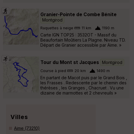
Granier-Pointe de Combe Bénite
Montgirod
Raquettes à neige
11 km
1190 m
Carte IGN TOP25 : 3532OT - Massif du
Beaufortain Moûtiers La Plagne. Niveau TD.
Départ de Granier accessible par Aime. »
Tour du Mont st Jacques
Montgirod
Course à pied
20 km
1490 m
En partant de Macot puis par le Grand Bois ,
les Frasses . Redescente par le chemin des
thérèses , les Granges , Chacruet . Vu une
dizaine de marmottes et 2 chevreuils »
Villes
Aime (73210)