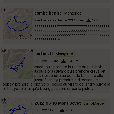
combe benite
Montgirod
Randonnée Pédestre
15 km
1280 m
zzzzzzzzzzzzzzzzzzzzzzzzzzzzzzzzzzzzz
zzzzzzzzzzzzzzzzzzzzzzzzzzzzzzzzzzzzz
zzzzzzzzzzzzzzzzzzzzzzzzzzzzzzzzzzzzz
zzzzzzzzzzz »
sortie vtt
Montgirod
VTT
32 km
1040 m
macot puis prendre la route du plan bois
jusqu'à pra salvard puis prendre crevaillet
puis descendre au pont de bellentre allé
jusqu'à landry prendre la direction de
peisey prendre le bief vers l'eglise au villard de landry suivre la
piste cyclable jusqu'a bourg puis rentrer par la piste »
2012-06-10 Mont Jovet
Saint-Marcel
VTT
11 km
260 m