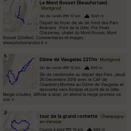
Le Mont Rosset (Beaufortain)
Montgirod
Ski de rando
10 km
1040 m
Départ du foyer de ski de fond des Pars
Itinéraire : Pont de la Gitte, Pré Pinet,
Chézeries, chalet du Mont Rosset, Mont
Rosset (2448m). Commentaires et images :
www.photosrandos.fr »
Dôme de Vaugelas 2217m
Montgirod
Ski de rando
12 km
840 m
Ski de randonnée au départ des Pars. Jeudi
26 Décembre 2019 avec le CAF de
Chambéry.Montée au Dôme de Vaugelas et
descente vers Bonpas et pont de la Gitte.
Neige croutee, difficile à skier, on attend la neige promise ce
soir. »
tour de la grand rochette
Champagny-
en-Vanoise
Course à pied
14 km
680 m