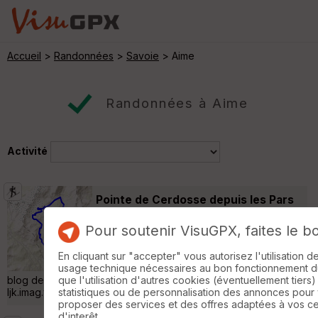
Accueil
>
Randonnées
>
Savoie
> Aime
Randonnées à Aime
Activité
Pointe de Cerdosse depuis les Pars
(Beaufortin)
Montgirod
Pour soutenir VisuGPX, faites le b
Ski de rando
19 km
1300 m
Au départ de Les Pars . photos là:
En cliquant sur "accepter" vous autorisez l'utilisation 
goo.gl/photos/C5PFVWjXWWDHxd2d7 le
usage technique nécessaires au bon fonctionnement du 
blog de Steph: membres-
que l'utilisation d'autres cookies (éventuellement tiers)
ljk.imag.fr/Stephane.Despreaux/w4sup/Ski/2015/1999.html »
statistiques ou de personnalisation des annonces pour
proposer des services et des offres adaptées à vos c
d'interêt.