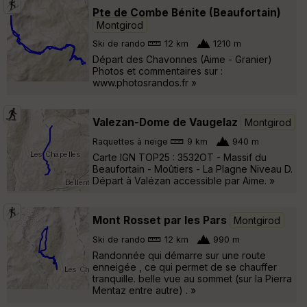
Pte de Combe Bénite (Beaufortain)
Montgirod
Ski de rando
12 km
1210 m
Départ des Chavonnes (Aime - Granier)
Photos et commentaires sur :
www.photosrandos.fr »
Valezan-Dome de Vaugelaz
Montgirod
Raquettes à neige
9 km
940 m
Carte IGN TOP25 : 3532OT - Massif du
Beaufortain - Moûtiers - La Plagne Niveau D.
Départ à Valézan accessible par Aime. »
Mont Rosset par les Pars
Montgirod
Ski de rando
12 km
990 m
Randonnée qui démarre sur une route
enneigée , ce qui permet de se chauffer
tranquille. belle vue au sommet (sur la Pierra
Mentaz entre autre) . »