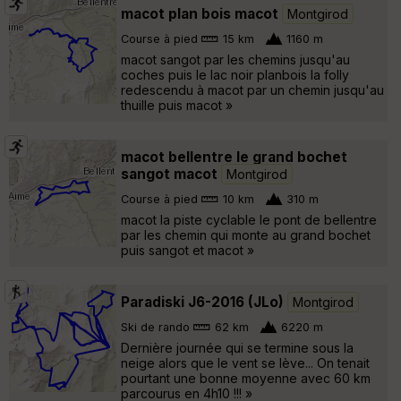
macot plan bois macot
Montgirod
Course à pied
15 km
1160 m
macot sangot par les chemins jusqu'au
coches puis le lac noir planbois la folly
redescendu à macot par un chemin jusqu'au
thuille puis macot »
macot bellentre le grand bochet
sangot macot
Montgirod
Course à pied
10 km
310 m
macot la piste cyclable le pont de bellentre
par les chemin qui monte au grand bochet
puis sangot et macot »
Paradiski J6-2016 (JLo)
Montgirod
Ski de rando
62 km
6220 m
Dernière journée qui se termine sous la
neige alors que le vent se lève... On tenait
pourtant une bonne moyenne avec 60 km
parcourus en 4h10 !!! »