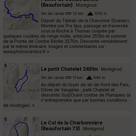
(Beaufortain)
Montgirod
Ski de rando
12 km
1210 m
Départ du Téléski de la Chavonne (Granier),
Montée par Pra Spa, passage en traversée
sous la Roche à Thomas coupée par
quelques coulées de neige molle, antécime 2513m et sommet
de la Pointe de Combe Bénite 2575m. Descente sensiblement
par le même itinéraire. Images et commentaires sur :
www.photosrandos.fr »
Le petit Chatelet 2461m
Montgirod
Ski de rando
11 km
940 m
Au départ du foyer de ski de fond des Pars,
Dôme de Vaugelas , petit Chatelet et
descente Sud/Ouest combe de Planquieu (à
n'entreprendre que par bonnes conditions
de nivologie). »
Le Col de la Charbonnière
(Beaufortain 73)
Montgirod