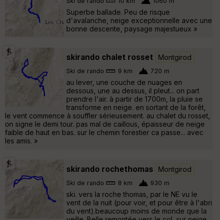
Ski de rando
10 km
1060 m
Superbe ballade. Peu de risque
d'avalanche, neige exceptionnelle avec une
bonne descente, paysage majestueux »
skirando chalet rosset
Montgirod
Ski de rando
9 km
720 m
au lever, une couche de nuages en
dessous, une au dessus, il pleut... on part
prendre l'air. à partir de 1700m, la pluie se
transforme en neige. en sortant de la forêt,
le vent commence à souffler sérieusement. au chalet du rosset,
on signe le demi tour. pas mal de caillous, épaisseur de neige
faible de haut en bas. sur le chemin forestier ca passe... avec
les amis. »
skirando rochethomas
Montgirod
Ski de rando
8 km
930 m
ski. vers la roche thomas, par le NE vu le
vent de la nuit (pour voir, et pour être à l'abri
du vent).beaucoup moins de monde que la
veille. Belle remontée vers le col, sur neige