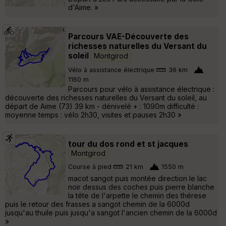
d'Aime. »
Parcours VAE-Découverte des
richesses naturelles du Versant du
soleil
Montgirod
Vélo à assistance électrique
36 km
1160 m
Parcours pour vélo à assistance électrique :
découverte des richesses naturelles du Versant du soleil, au
départ de Aime (73) 39 km - dénivelé + : 1090m difficulté :
moyenne temps : vélo 2h30, visites et pauses 2h30 »
tour du dos rond et st jacques
Montgirod
Course à pied
21 km
1550 m
macot sangot puis montée direction le lac
noir dessus des coches puis pierre blanche
la téte de l'arpette le chemin des thérese
puis le retour des frasses a sangot chemin de la 6000d
jusqu'au thuile puis jusqu'a sangot l'ancien chemin de la 6000d
»