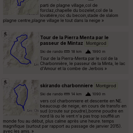
parti de plagne village,col de
forclaz,chapelle du bozelet,col de la
lovatiére,roc du becoin,stade de slalom
plagne centre,plagne village le tout dans la neige »
Tour de la Pierra Menta par le
passeur de Mintaz
Montgirod
Ski de rando
18 km
1990 m
Tour de la Pierra-Menta par le col de la
Charbonnière, le passeur de la Minta, le lac
d'Amour et la combe de Jerbois »
skirando charbonniere
Montgirod
Ski de rando
14 km
1090 m
vers col charbonniere et descente en NE.
beaucoup de neige, en cours de transfo en
sud (croute sur poudre),bonne poudre en
nord là ou le vent n'a pas trop soufflé.un
monde fou au début, plus calme après une heure. temps
magnifique (surtout par rapport au passage de janvier 2015).
avec les amis. »