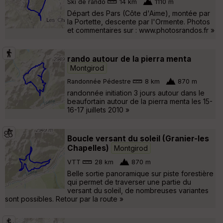
Ski de rando
14 km
1110 m
Départ des Pars (Côte d'Aime), montée par
la Portette, descente par l'Ormente. Photos
et commentaires sur : www.photosrandos.fr »
rando autour de la pierra menta
Montgirod
Randonnée Pédestre
8 km
870 m
randonnée initiation 3 jours autour dans le
beaufortain autour de la pierra menta les 15-
16-17 juillets 2010 »
Boucle versant du soleil (Granier-les
Chapelles)
Montgirod
VTT
28 km
870 m
Belle sortie panoramique sur piste forestière
qui permet de traverser une partie du
versant du soleil, de nombreuses variantes
sont possibles. Retour par la route »