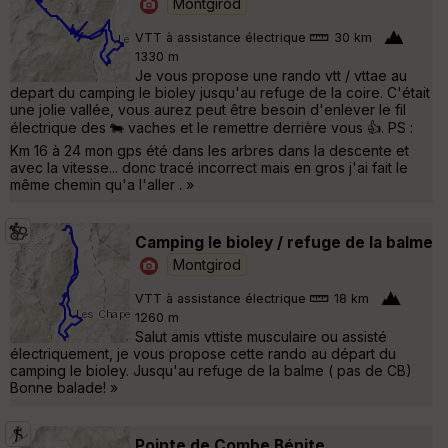
Montgirod
VTT à assistance électrique
30 km
1330 m
Je vous propose une rando vtt / vttae au
depart du camping le bioley jusqu'au refuge de la coire. C'était
une jolie vallée, vous aurez peut être besoin d'enlever le fil
électrique des 🐄 vaches et le remettre derrière vous 👍. PS :
Km 16 à 24 mon gps été dans les arbres dans la descente et
avec la vitesse... donc tracé incorrect mais en gros j'ai fait le
même chemin qu'a l'aller . »
Camping le bioley / refuge de la balme
Montgirod
VTT à assistance électrique
18 km
1260 m
Salut amis vttiste musculaire ou assisté
électriquement, je vous propose cette rando au départ du
camping le bioley. Jusqu'au refuge de la balme ( pas de CB)
Bonne balade! »
Pointe de Combe Bénite