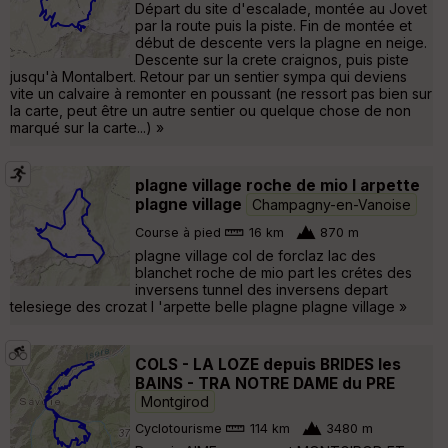
Départ du site d'escalade, montée au Jovet
par la route puis la piste. Fin de montée et
début de descente vers la plagne en neige.
Descente sur la crete craignos, puis piste
jusqu'à Montalbert. Retour par un sentier sympa qui deviens
vite un calvaire à remonter en poussant (ne ressort pas bien sur
la carte, peut être un autre sentier ou quelque chose de non
marqué sur la carte...) »
plagne village roche de mio l arpette
plagne village
Champagny-en-Vanoise
Course à pied
16 km
870 m
plagne village col de forclaz lac des
blanchet roche de mio part les crétes des
inversens tunnel des inversens depart
telesiege des crozat l 'arpette belle plagne plagne village »
COLS - LA LOZE depuis BRIDES les
BAINS - TRA NOTRE DAME du PRE
Montgirod
Cyclotourisme
114 km
3480 m