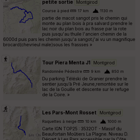
petite sortie
Montgirod
Course à pied
17 km
1130 m
partie de macot sangot pris le chemin qui
monte au plan bois à pra salvard prendre le
lac noir du plan bois au frasse par la rote
puis jusqu'au thuile l'ancien chemin de la
6000d puis pars les chemin jusqu'a sangot.j'ai vu un magnifique
brocard(chevrieul male)sous les frassses »
Tour Piera Menta J1
Montgirod
Randonnée Pédestre
9 km
850 m
Du parking Téléski de Granier prendre le
sentier jusqu’à Pré Jeune,remontée sur le
lac de la Gouille et descente sur le refuge
de la Coire. »
Les Pars-Mont Rosset
Montgirod
Raquettes à neige
10 km
1000 m
Carte IGN TOP25 : 3532OT - Massif du
Beaufortain Moûtiers La Plagne. Niveau D.
Départ à Les Pars accessible par la Côte