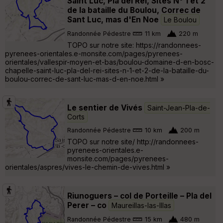
Saint Luc, Pla del Rei, Sites N° 1 et 2
de la bataille du Boulou, Correc de
Sant Luc, mas d'En Noe
Le Boulou
Randonnée Pédestre
11 km
220 m
TOPO sur notre site: https://randonnees-
pyrenees-orientales.e-monsite.com/pages/pyrenees-
orientales/vallespir-moyen-et-bas/boulou-domaine-d-en-bosc-
chapelle-saint-luc-pla-del-rei-sites-n-1-et-2-de-la-bataille-du-
boulou-correc-de-sant-luc-mas-d-en-noe.html »
Le sentier de Vivés
Saint-Jean-Pla-de-
Corts
Randonnée Pédestre
10 km
200 m
TOPO sur notre site/ http://randonnees-
pyrenees-orientales.e-
monsite.com/pages/pyrenees-
orientales/aspres/vives-le-chemin-de-vives.html »
Riunoguers – col de Porteille – Pla del
Perer – co
Maureillas-las-Illas
Randonnée Pédestre
15 km
480 m