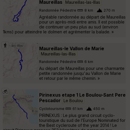
Maureillas
Maureillas-las-Illas
Randonnée Pédestre
8 km
270 m
Agréable randonnée au départ de Maureillas
pour un après-midi entre amis. Il est possible
de continuer un peu plus au sud (environ
1kms) pour atteindre le dolmen et agrémenter la balade. »
Maureillas-le Vallon de Marie
Maureillas-las-Illas
Randonnée Pédestre
6 km
Au départ de Maureillas pour une charmante
petite randonnée jusqu'au Vallon de Marie
et retour par le même chemin. »
Pirinexus etape 1 Le Boulou-Sant Pere
Pescador
Le Boulou
Cyclotourisme
61 km
450 m
PIRINEXUS : Le plus grand circuit cyclo-
touristique du sud de l’Europe Nominated for
the Best cycleroute of the year 2014 ! Le