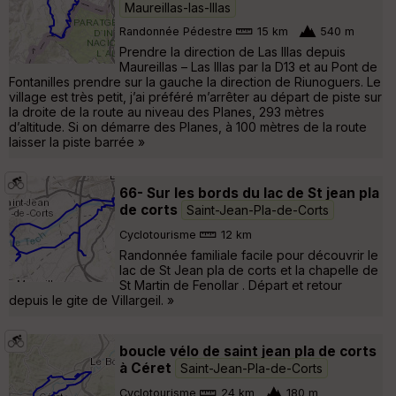
Maureillas-las-Illas
Randonnée Pédestre
15 km
540 m
Prendre la direction de Las Illas depuis
Maureillas – Las Illas par la D13 et au Pont de
Fontanilles prendre sur la gauche la direction de Riunoguers. Le
village est très petit, j’ai préféré m’arrêter au départ de piste sur
la droite de la route au niveau des Planes, 293 mètres
d’altitude. Si on démarre des Planes, à 100 mètres de la route
laisser la piste barrée »
66- Sur les bords du lac de St jean pla
de corts
Saint-Jean-Pla-de-Corts
Cyclotourisme
12 km
Randonnée familiale facile pour découvrir le
lac de St Jean pla de corts et la chapelle de
St Martin de Fenollar . Départ et retour
depuis le gite de Villargeil. »
boucle vélo de saint jean pla de corts
à Céret
Saint-Jean-Pla-de-Corts
Cyclotourisme
24 km
180 m