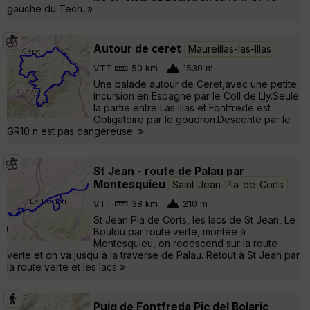
gauche du Tech. »
Autour de ceret
Maureillas-las-Illas
VTT
50 km
1530 m
Une balade autour de Ceret,avec une petite
incursion en Espagne par le Coll de Lly.Seule
la partie entre Las illas et Fontfrede est
Obligatoire par le goudron.Descente par le
GR10 n est pas dangereuse. »
St Jean - route de Palau par
Montesquieu
Saint-Jean-Pla-de-Corts
VTT
38 km
210 m
St Jean Pla de Corts, les lacs de St Jean, Le
Boulou par route verte, montée à
Montesquieu, on redescend sur la route
verte et on va jusqu'à la traverse de Palau. Retout à St Jean par
la route verte et les lacs »
Puig de Fontfreda Pic del Bolaric