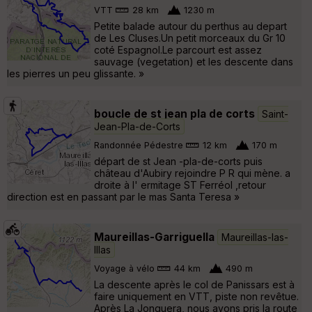
VTT
28 km
1230 m
Petite balade autour du perthus au depart
de Les Cluses.Un petit morceaux du Gr 10
coté Espagnol.Le parcourt est assez
sauvage (vegetation) et les descente dans
les pierres un peu glissante. »
boucle de st jean pla de corts
Saint-
Jean-Pla-de-Corts
Randonnée Pédestre
12 km
170 m
départ de st Jean -pla-de-corts puis
château d'Aubiry rejoindre P R qui mène. a
droite à l' ermitage ST Ferréol ,retour
direction est en passant par le mas Santa Teresa »
Maureillas-Garriguella
Maureillas-las-
Illas
Voyage à vélo
44 km
490 m
La descente après le col de Panissars est à
faire uniquement en VTT, piste non revêtue.
Après La Jonquera, nous avons pris la route