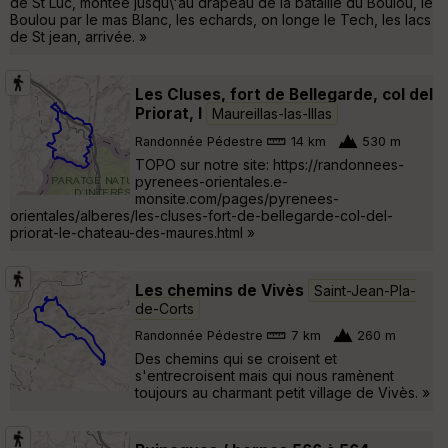
de St Luc, montée jusqu\'au drapeau de la bataille du Boulou, le
Boulou par le mas Blanc, les echards, on longe le Tech, les lacs
de St jean, arrivée. »
Les Cluses, fort de Bellegarde, col del
Priorat, l
Maureillas-las-Illas
Randonnée Pédestre
14 km
530 m
TOPO sur notre site: https://randonnees-
pyrenees-orientales.e-
monsite.com/pages/pyrenees-
orientales/alberes/les-cluses-fort-de-bellegarde-col-del-
priorat-le-chateau-des-maures.html »
Les chemins de Vivès
Saint-Jean-Pla-
de-Corts
Randonnée Pédestre
7 km
260 m
Des chemins qui se croisent et
s'entrecroisent mais qui nous ramènent
toujours au charmant petit village de Vivès. »