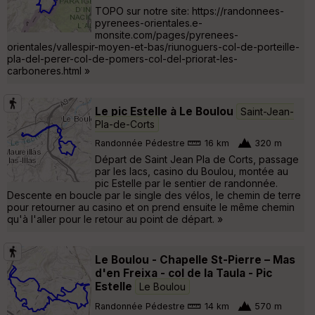
TOPO sur notre site: https://randonnees-
pyrenees-orientales.e-
monsite.com/pages/pyrenees-
orientales/vallespir-moyen-et-bas/riunoguers-col-de-porteille-
pla-del-perer-col-de-pomers-col-del-priorat-les-
carboneres.html »
Le pic Estelle à Le Boulou
Saint-Jean-
Pla-de-Corts
Randonnée Pédestre
16 km
320 m
Départ de Saint Jean Pla de Corts, passage
par les lacs, casino du Boulou, montée au
pic Estelle par le sentier de randonnée.
Descente en boucle par le single des vélos, le chemin de terre
pour retourner au casino et on prend ensuite le même chemin
qu'à l'aller pour le retour au point de départ. »
Le Boulou - Chapelle St-Pierre – Mas
d'en Freixa - col de la Taula - Pic
Estelle
Le Boulou
Randonnée Pédestre
14 km
570 m