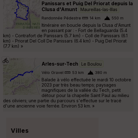
Panissars et Puig Del Priorat depuis la
Clusa d'Amunt
Maureillas-las-Illas
Randonnée Pédestre
14 km
550 m
Itinéraire en boucle depuis la Clusa d'Amunt
en passant par : - Fort de Bellaguarda (5.4
km) - Contrafort de Panissars (5.7 km) - Coll de Panissars (6.1
km) - Priorat Del Coll De Panissars (6.4 km) - Puig Del Priorat
(7.7 km) »
Arles-sur-Tech
Le Boulou
Vélo Gravel
53 km
380 m
Balade à vélo effectuée le mardi 10 octobre
2023 par très beau temps; paysages
magnifiques de la vallée du Tech, petit
détour pour la chapelle Saint Paul au milieu
des oliviers; une partie du parcours s'effectue sur le tracé
d'une ancienne voie ferrée. Environ 53 km. »
Villes