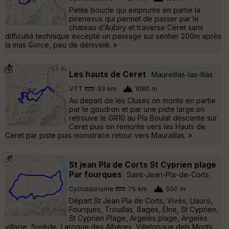
Petite boucle qui emprunte en partie la
pirenexus qui permet de passer par le
chateau d'Aubiry et traverse Cèret sans
difficulté technique excepté un passage sur sentier 200m après
la mas Gorce, peu de dénivelé. »
Les hauts de Ceret
Maureillas-las-Illas
VTT
33 km
1080 m
Au depart de les Cluses on monte en partie
par le goudron et par une piste large.on
retrouve le GR10 au Pla Boulat descente sur
Ceret puis on remonte vers les Hauts de
Ceret par piste puis monotrace retour vers Mauraillas. »
St jean Pla de Corts St Cyprien plage
Par fourques
Saint-Jean-Pla-de-Corts
Cyclotourisme
75 km
500 m
Départ St Jean Pla de Corts, Vivès, Llauro,
Fourques, Trouillas, Bages, Elne, St Cyprien,
St Cyprien Plage, Argelès plage, Argelès
village, Sorède, Laroque des Albères, Villelongue dels Monts,