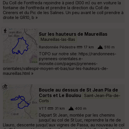
Du Coll de Fontfreda rejoindre à pied (300 m) ou en voiture la
fontaine de Fontfreda et prendre la direction du Coll de
Cirerers et du Pic de les Salines. Un peu avant le coll prendre à
droite le GR10, b »
Sur les hauteurs de Maureillas
Maureillas-las-Illas
Randonnée Pédestre
17 km
510 m
TOPO sur notre site: https://randonnees-
pyrenees-orientales.e-
monsite.com/pages/pyrenees-
orientales/vallespir-moyen-et-bas/sur-les-hauteurs-de-
maureillas.html »
Boucle au dessus de St Jean Pla de
Corts et Le Boulou
Saint-Jean-Pla-de-
Corts
VTT
31 km
400 m
Départ St Jean, montée par les chemins
jusqu\'au col de St Luc, reprendre la rte de
Llauro, descente jusqu\'aux vignes de Passa, au nouveau le col