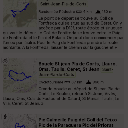
Saint-Jean-Pla-de-Corts
Randonnée Pédestre
4 km
130 m
Le point de départ se trouve au Coll de
Fontfreda qui se situe au sud de Céret. On y
accède par la D13f, route étroite et sinueuse
qui vaut le détour. Le Coll de Fontfreda se trouve entre le Puig
de Fontfreda et le Pic del Bolaric. On peut donc commencer par
l’un ou par l’autre. Pour le Puig de Fontfreda prendre la route
montante. A la Fontfreda, laisser le chemin sur la gauche et »
Boucle St jean Pla de Corts, Llauro,
Oms, Taulis, Céret, St Jean
Saint-
Jean-Pla-de-Corts
Cyclotourisme
67 km
860 m
Grande boucle au départ de St jean Pla de
Corts, Le Boulou, retour à St Jean, Vivès,
Llauro, Oms, Cols du Foutou et de Xatard, St Marsal, Taulis, Le
Vila, Céret, St Jean. »
Pic Calmeille Puig del Coll del Teixo
Pic de la Paraguera Pic del Priorat