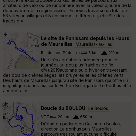
circuit Pirinexus propose 353 kilomètres de parcours aux
amateurs de vélo ou de randonnée avec la valeur ajoutée de la
découverte de la région visitée. Pirinexus traverse un total de
53 villes ou villages et 8 comarques différentes, et mêle des
tracés d »
Le site de Panissars depuis les Hauts
de Maureillas
Maureillas-las-Illas
Randonnée Pédestre
8 km
210 m
Une très agréable randonnée pour les
journées un peu plus fraiches de fin
d%u2019automne ou d'hiver en traversant
des bois de chênes lièges, les bruyères et les chênes verts.
Des hauts de Maureillas jusqu'au site de Panissars qui offre un
magnifique panorama sur le Fort de Bellegarde, Le Perthus et la
Jonquéra. »
Boucle du BOULOU
Le Boulou
VTT
29 km
650 m
Départ du parking du Casino du Boulou,
direction Le perthus puis Maureillas.
parcours très roulant aucune difficulté