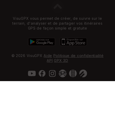
VisuGPX vous permet de créer, de suivre sur le
terrain, d'analyser et de partager vos itinéraires
GPS de façon simple et gratuite
© 2026 VisuGPX
Aide
Politique de confidentialité
API
GPX 3D