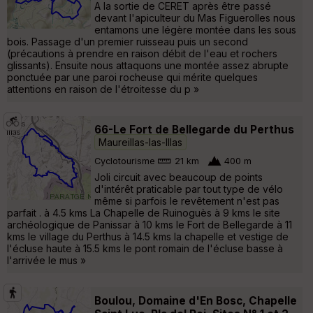
A la sortie de CERET après être passé
devant l'apiculteur du Mas Figuerolles nous
entamons une légère montée dans les sous
bois. Passage d'un premier ruisseau puis un second
(précautions à prendre en raison débit de l'eau et rochers
glissants). Ensuite nous attaquons une montée assez abrupte
ponctuée par une paroi rocheuse qui mérite quelques
attentions en raison de l'étroitesse du p »
66-Le Fort de Bellegarde du Perthus
Maureillas-las-Illas
Cyclotourisme
21 km
400 m
Joli circuit avec beaucoup de points
d'intérêt praticable par tout type de vélo
même si parfois le revêtement n'est pas
parfait . à 4.5 kms La Chapelle de Ruinoguès à 9 kms le site
archéologique de Panissar à 10 kms le Fort de Bellegarde à 11
kms le village du Perthus à 14.5 kms la chapelle et vestige de
l'écluse haute à 15.5 kms le pont romain de l'écluse basse à
l'arrivée le mus »
Boulou, Domaine d'En Bosc, Chapelle