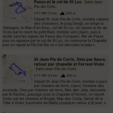
Passa et le col de St Luc
Saint-Jean-
Pla-de-Corts
VTT
31 km
550 m
Départ St Jean Pla de Corts, montée cabane
des chasseurs, le puig Sangli, on longe la
Valmagne, le Mas d'en Bosc, col de St Luc, on rejoins la rte de
Vivès par le casot du petit Blad, montée vers Llauro, puis à
droite vers les vignes de Passa (les Conques). Rte de Passa
puis on repasse par le col de St Luc, on contourne la Chapelle
puis on rejoint le Pla Del Rei où s'est déroulée la bata »
St Jean Pla de Corts, Oms par llauro,
retour par chapelle st Ferreol Vivès
Saint-Jean-Pla-de-Corts
VTT
33 km
650 m
Départ St Jean Pla de Corts, montée LLauro
par chemins de terre, Llauro, fontaine des
écureuils, Oms par chemins de terre, Mas den Julia, descente
par lô Rachac, passage sous la chapelle st Ferreol, on rejoint
Vivès oar les chemins el Brugat, Mas den Costa, Sarrat de la
Trille à Vivès, traversée de Matte Lloubères retour à St jean. »