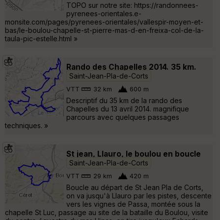
TOPO sur notre site: https://randonnees-
pyrenees-orientales.e-
monsite.com/pages/pyrenees-orientales/vallespir-moyen-et-
bas/le-boulou-chapelle-st-pierre-mas-d-en-freixa-col-de-la-
taula-pic-estelle.html »
Rando des Chapelles 2014. 35 km.
Saint-Jean-Pla-de-Corts
VTT
32 km
600 m
Descriptif du 35 km de la rando des
Chapelles du 13 avril 2014. magnifique
parcours avec quelques passages
techniques. »
St jean, Llauro, le boulou en boucle
Saint-Jean-Pla-de-Corts
VTT
29 km
420 m
Boucle au départ de St Jean Pla de Corts,
on va jusqu'à Llauro par les pistes, descente
vers les vignes de Passa, montée sous la
chapelle St Luc, passage au site de la bataille du Boulou, visite