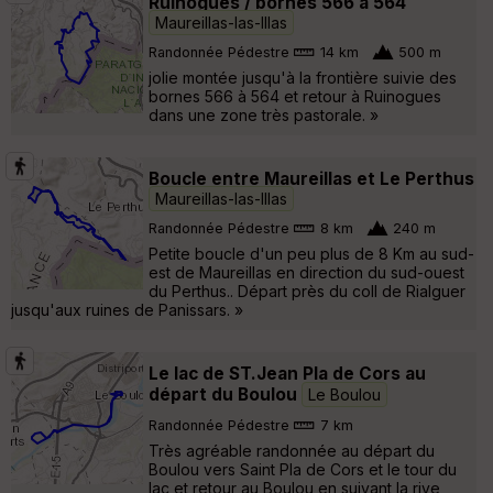
Ruinogues / bornes 566 à 564
Maureillas-las-Illas
Randonnée Pédestre
14 km
500 m
jolie montée jusqu'à la frontière suivie des
bornes 566 à 564 et retour à Ruinogues
dans une zone très pastorale. »
Boucle entre Maureillas et Le Perthus
Maureillas-las-Illas
Randonnée Pédestre
8 km
240 m
Petite boucle d'un peu plus de 8 Km au sud-
est de Maureillas en direction du sud-ouest
du Perthus.. Départ près du coll de Rialguer
jusqu'aux ruines de Panissars. »
Le lac de ST.Jean Pla de Cors au
départ du Boulou
Le Boulou
Randonnée Pédestre
7 km
Très agréable randonnée au départ du
Boulou vers Saint Pla de Cors et le tour du
lac et retour au Boulou en suivant la rive