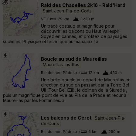
Raid des Chapelles 2k16 - Raid'Hard
Saint-Jean-Pla-de-Corts
VTT
79 km
3230 m
Un tracé costaud et magnifique pour
découvrir les balcons du Haut Vallespir !
Soyez en cannes, et profitez de paysages
sublimes. Physique et technique au maaaaax ! »
Boucle au sud de Maureillas
Maureillas-las-Illas
Randonnée Pédestre
12 km
430 m
Une belle boucle au départ de Maureillas en
direction du sud en passant par la Torre Bel
Ull (Tour Bel Œil), le dolmen de la Siureda ,
puis un magnifique point de vue au Pla de la Prade et reour à
Maureillas par les Fontanilles. »
Les balcons de Céret
Saint-Jean-Pla-
de-Corts
Randonnée Pédestre
6 km
250 m