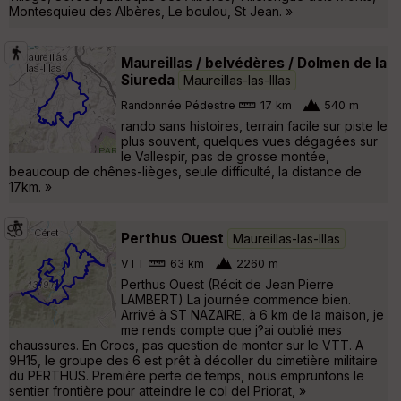
Montesquieu des Albères, Le boulou, St Jean. »
Maureillas / belvédères / Dolmen de la
Siureda
Maureillas-las-Illas
Randonnée Pédestre
17 km
540 m
rando sans histoires, terrain facile sur piste le
plus souvent, quelques vues dégagées sur
le Vallespir, pas de grosse montée,
beaucoup de chênes-lièges, seule difficulté, la distance de
17km. »
Perthus Ouest
Maureillas-las-Illas
VTT
63 km
2260 m
Perthus Ouest (Récit de Jean Pierre
LAMBERT) La journée commence bien.
Arrivé à ST NAZAIRE, à 6 km de la maison, je
me rends compte que j?ai oublié mes
chaussures. En Crocs, pas question de monter sur le VTT. A
9H15, le groupe des 6 est prêt à décoller du cimetière militaire
du PERTHUS. Première perte de temps, nous empruntons le
sentier frontière pour atteindre le col del Priorat, »