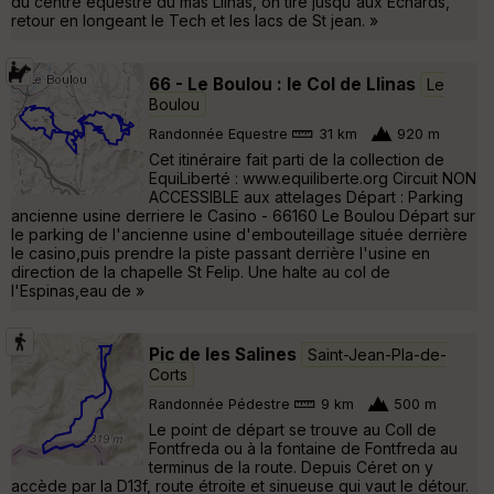
du centre équestre du mas Llinas, on tire jusqu'aux Echards,
retour en longeant le Tech et les lacs de St jean. »
66 - Le Boulou : le Col de Llinas
Le
Boulou
Randonnée Equestre
31 km
920 m
Cet itinéraire fait parti de la collection de
EquiLiberté : www.equiliberte.org Circuit NON
ACCESSIBLE aux attelages Départ : Parking
ancienne usine derriere le Casino - 66160 Le Boulou Départ sur
le parking de l'ancienne usine d'embouteillage située derrière
le casino,puis prendre la piste passant derrière l'usine en
direction de la chapelle St Felip. Une halte au col de
l'Espinas,eau de »
Pic de les Salines
Saint-Jean-Pla-de-
Corts
Randonnée Pédestre
9 km
500 m
Le point de départ se trouve au Coll de
Fontfreda ou à la fontaine de Fontfreda au
terminus de la route. Depuis Céret on y
accède par la D13f, route étroite et sinueuse qui vaut le détour.